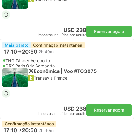
USD 238
Reservar agora
Impostos incluídos
|
por adulto
Mais barato
Confirmação instantânea
17:10
20:50
2h 40m
TNG Tânger Aeroporto
ORY Paris Orly Aeroporto
Econômica | Voo #TO3075
Transavia France
USD 238
Reservar agora
Impostos incluídos
|
por adulto
Confirmação instantânea
17:10
20:50
2h 40m