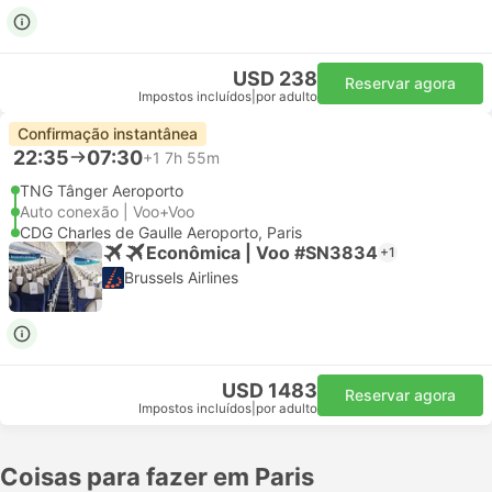
USD 238
Reservar agora
Impostos incluídos
|
por adulto
Confirmação instantânea
22:35
07:30
+1
7h 55m
TNG Tânger Aeroporto
Auto conexão | Voo+Voo
CDG Charles de Gaulle Aeroporto, Paris
Econômica | Voo #SN3834
+1
Brussels Airlines
USD 1483
Reservar agora
Impostos incluídos
|
por adulto
Coisas para fazer em Paris