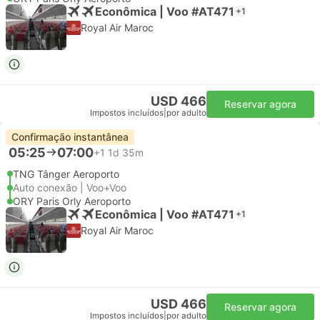
Econômica | Voo #AT471
+1
Royal Air Maroc
USD 466
Reservar agora
Impostos incluídos
|
por adulto
Confirmação instantânea
05:25
07:00
+1
1d 35m
TNG Tânger Aeroporto
Auto conexão | Voo+Voo
ORY Paris Orly Aeroporto
Econômica | Voo #AT471
+1
Royal Air Maroc
USD 466
Reservar agora
Impostos incluídos
|
por adulto