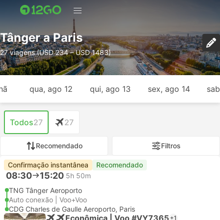
Tânger a Paris
27 viagens (USD 234 – USD 1483)
hã
qua, ago 12
qui, ago 13
sex, ago 14
sab
Todos
27
27
Recomendado
Filtros
Confirmação instantânea
Recomendado
08:30
15:20
5h 50m
TNG Tânger Aeroporto
Auto conexão | Voo+Voo
CDG Charles de Gaulle Aeroporto, Paris
Econômica | Voo #VY7365
+1