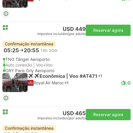
USD 449
Reservar agora
Impostos incluídos
|
por adulto
Confirmação instantânea
05:25
20:55
14h 30m
TNG Tânger Aeroporto
Auto conexão | Voo+Voo
ORY Paris Orly Aeroporto
Econômica | Voo #AT471
+1
5.0
Royal Air Maroc
+1
USD 465
Reservar agora
Impostos incluídos
|
por adulto
Confirmação instantânea