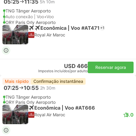
05:25
11:35
5h 10m
TNG Tânger Aeroporto
Auto conexão | Voo+Voo
ORY Paris Orly Aeroporto
Econômica | Voo #AT471
+1
Royal Air Maroc
USD 466
Reservar agora
Impostos incluídos
|
por adulto
Mais rápido
Confirmação instantânea
07:25
10:55
2h 30m
TNG Tânger Aeroporto
ORY Paris Orly Aeroporto
Econômica | Voo #AT666
5.0
Royal Air Maroc