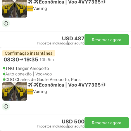
Econômica | Voo #VY7365
+1
Vueling
USD 487
Reservar agora
Impostos incluídos
|
por adulto
Confirmação instantânea
08:30
19:35
10h 5m
TNG Tânger Aeroporto
Auto conexão | Voo+Voo
CDG Charles de Gaulle Aeroporto, Paris
Econômica | Voo #VY7365
+1
Vueling
USD 500
Reservar agora
Impostos incluídos
|
por adulto