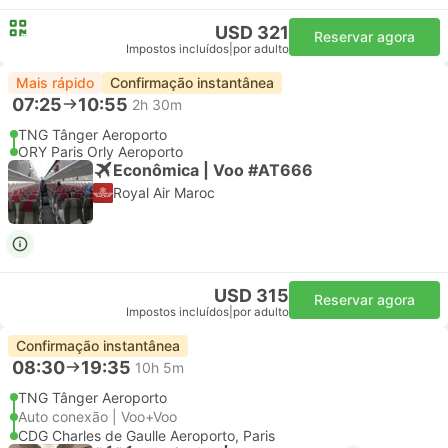
USD 321
Reservar agora
Impostos incluídos
|
por adulto
Mais rápido
Confirmação instantânea
07:25
10:55
2h 30m
TNG Tânger Aeroporto
ORY Paris Orly Aeroporto
Econômica | Voo #AT666
Royal Air Maroc
USD 315
Reservar agora
Impostos incluídos
|
por adulto
Confirmação instantânea
08:30
19:35
10h 5m
TNG Tânger Aeroporto
Auto conexão | Voo+Voo
CDG Charles de Gaulle Aeroporto, Paris