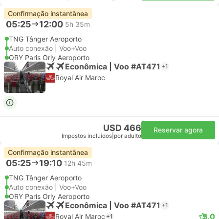
Confirmação instantânea
05:25
12:00
5h 35m
TNG Tânger Aeroporto
Auto conexão | Voo+Voo
ORY Paris Orly Aeroporto
Econômica | Voo #AT471
+1
Royal Air Maroc
USD 466
Reservar agora
Impostos incluídos
|
por adulto
Confirmação instantânea
05:25
19:10
12h 45m
TNG Tânger Aeroporto
Auto conexão | Voo+Voo
ORY Paris Orly Aeroporto
Econômica | Voo #AT471
+1
5.0
Royal Air Maroc
+1