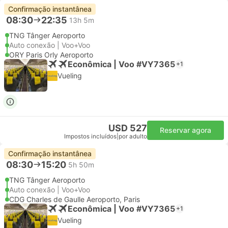
Confirmação instantânea
08:30
22:35
13h 5m
TNG Tânger Aeroporto
Auto conexão | Voo+Voo
ORY Paris Orly Aeroporto
Econômica | Voo #VY7365
+1
Vueling
USD 527
Reservar agora
Impostos incluídos
|
por adulto
Confirmação instantânea
08:30
15:20
5h 50m
TNG Tânger Aeroporto
Auto conexão | Voo+Voo
CDG Charles de Gaulle Aeroporto, Paris
Econômica | Voo #VY7365
+1
Vueling