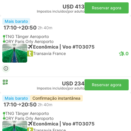
USD 413
Reservar agora
Impostos incluídos
|
por adulto
Mais barato
17:10
20:50
2h 40m
TNG Tânger Aeroporto
ORY Paris Orly Aeroporto
Econômica | Voo #TO3075
5.0
Transavia France
USD 234
Reservar agora
Impostos incluídos
|
por adulto
Mais barato
Confirmação instantânea
17:10
20:50
2h 40m
TNG Tânger Aeroporto
ORY Paris Orly Aeroporto
Econômica | Voo #TO3075
Transavia France