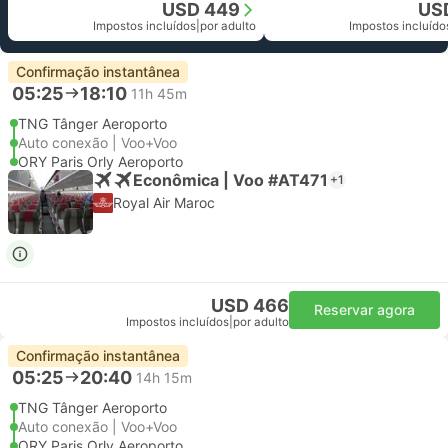
USD 449
US
Impostos incluídos
|
por adulto
Impostos incluído
Confirmação instantânea
05:25
18:10
11h 45m
TNG Tânger Aeroporto
Auto conexão | Voo+Voo
ORY Paris Orly Aeroporto
Econômica | Voo #AT471
+1
Royal Air Maroc
USD 466
Reservar agora
Impostos incluídos
|
por adulto
Confirmação instantânea
05:25
20:40
14h 15m
TNG Tânger Aeroporto
Auto conexão | Voo+Voo
ORY Paris Orly Aeroporto