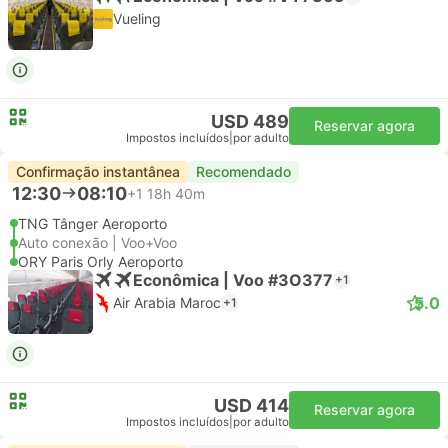
Vueling
USD 489
Reservar agora
Impostos incluídos
|
por adulto
Confirmação instantânea
Recomendado
12:30
08:10
+1
18h 40m
TNG Tânger Aeroporto
Auto conexão | Voo+Voo
ORY Paris Orly Aeroporto
Econômica | Voo #3O377
+1
5.0
Air Arabia Maroc
+1
USD 414
Reservar agora
Impostos incluídos
|
por adulto