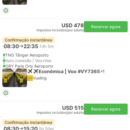
USD 478
Reservar agora
Impostos incluídos
|
por adulto
Confirmação instantânea
08:30
22:35
13h 5m
TNG Tânger Aeroporto
Auto conexão | Voo+Voo
ORY Paris Orly Aeroporto
Econômica | Voo #VY7365
+1
Vueling
USD 515
Reservar agora
Impostos incluídos
|
por adulto
Confirmação instantânea
08:30
15:20
5h 50m