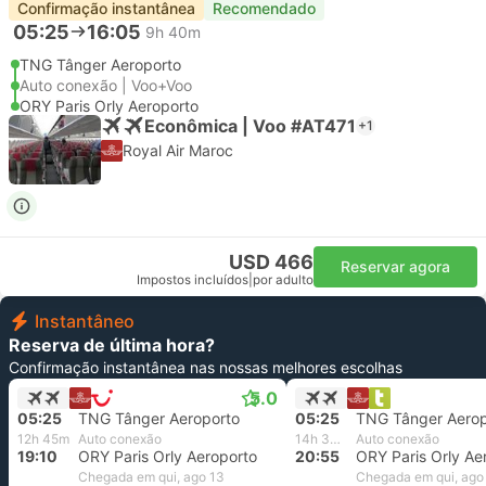
Confirmação instantânea
Recomendado
05:25
16:05
9h 40m
TNG Tânger Aeroporto
Auto conexão | Voo+Voo
ORY Paris Orly Aeroporto
Econômica | Voo #AT471
+1
Royal Air Maroc
USD 466
Reservar agora
Impostos incluídos
|
por adulto
Instantâneo
Reserva de última hora?
Confirmação instantânea nas nossas melhores escolhas
5.0
05:25
TNG Tânger Aeroporto
05:25
TNG Tânger Aerop
12h 45m
Auto conexão
14h 30m
Auto conexão
19:10
ORY Paris Orly Aeroporto
20:55
ORY Paris Orly Ae
Chegada em qui, ago 13
Chegada em qui, ago