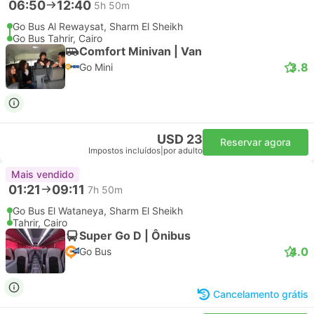
06:50
12:40
5h 50m
Go Bus Al Rewaysat, Sharm El Sheikh
Go Bus Tahrir, Cairo
Comfort Minivan | Van
3.8
Go Mini
USD 23
Reservar agora
Impostos incluídos
|
por adulto
Mais vendido
01:21
09:11
7h 50m
Go Bus El Wataneya, Sharm El Sheikh
Tahrir, Cairo
Super Go D | Ônibus
4.0
Go Bus
Cancelamento grátis