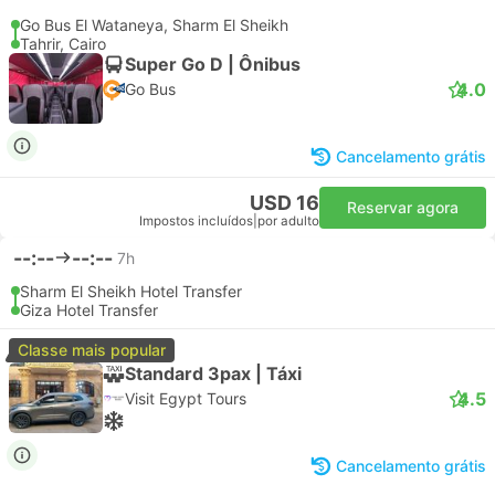
Go Bus El Wataneya, Sharm El Sheikh
Tahrir, Cairo
Super Go D | Ônibus
4.0
Go Bus
Cancelamento grátis
USD 16
Reservar agora
Impostos incluídos
|
por adulto
--:--
--:--
7h
Sharm El Sheikh Hotel Transfer
Giza Hotel Transfer
Classe mais popular
Standard 3pax | Táxi
4.5
Visit Egypt Tours
Cancelamento grátis