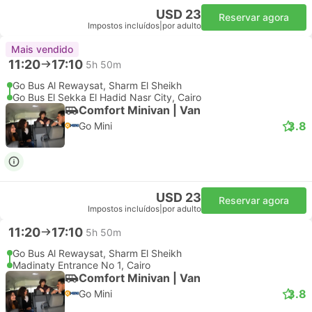
USD 23
Reservar agora
Impostos incluídos
|
por adulto
Mais vendido
11:20
17:10
5h 50m
Go Bus Al Rewaysat, Sharm El Sheikh
Go Bus El Sekka El Hadid Nasr City, Cairo
Comfort Minivan | Van
3.8
Go Mini
USD 23
Reservar agora
Impostos incluídos
|
por adulto
11:20
17:10
5h 50m
Go Bus Al Rewaysat, Sharm El Sheikh
Madinaty Entrance No 1, Cairo
Comfort Minivan | Van
3.8
Go Mini