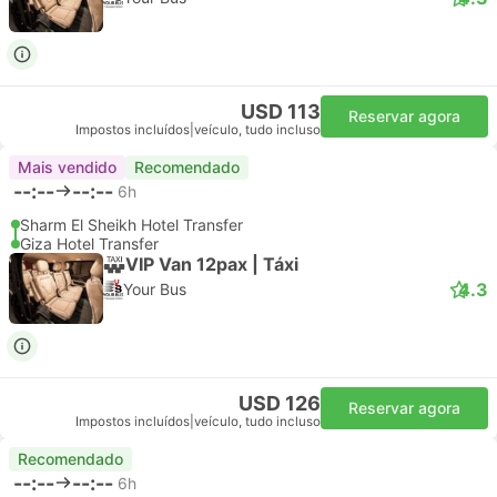
USD 113
Reservar agora
Impostos incluídos
|
veículo, tudo incluso
Mais vendido
Recomendado
--:--
--:--
6h
Sharm El Sheikh Hotel Transfer
Giza Hotel Transfer
VIP Van 12pax | Táxi
4.3
Your Bus
USD 126
Reservar agora
Impostos incluídos
|
veículo, tudo incluso
Recomendado
--:--
--:--
6h