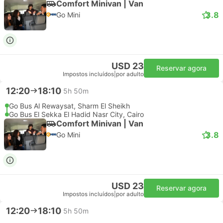
Comfort Minivan | Van
3.8
Go Mini
USD 23
Reservar agora
Impostos incluídos
|
por adulto
12:20
18:10
5h 50m
Go Bus Al Rewaysat, Sharm El Sheikh
Go Bus El Sekka El Hadid Nasr City, Cairo
Comfort Minivan | Van
3.8
Go Mini
USD 23
Reservar agora
Impostos incluídos
|
por adulto
12:20
18:10
5h 50m