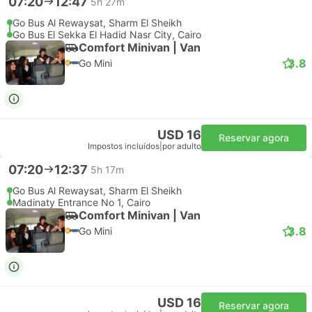
07:20
12:47
5h 27m
Go Bus Al Rewaysat, Sharm El Sheikh
Go Bus El Sekka El Hadid Nasr City, Cairo
Comfort Minivan | Van
3.8
Go Mini
USD 16
Reservar agora
Impostos incluídos
|
por adulto
07:20
12:37
5h 17m
Go Bus Al Rewaysat, Sharm El Sheikh
Madinaty Entrance No 1, Cairo
Comfort Minivan | Van
3.8
Go Mini
USD 16
Reservar agora