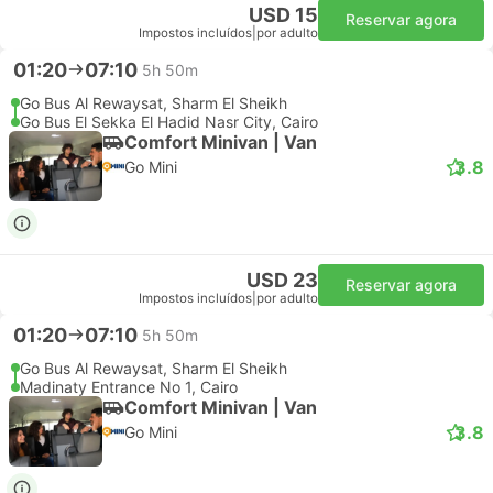
USD 15
Reservar agora
Impostos incluídos
|
por adulto
01:20
07:10
5h 50m
Go Bus Al Rewaysat, Sharm El Sheikh
Go Bus El Sekka El Hadid Nasr City, Cairo
Comfort Minivan | Van
3.8
Go Mini
USD 23
Reservar agora
Impostos incluídos
|
por adulto
01:20
07:10
5h 50m
Go Bus Al Rewaysat, Sharm El Sheikh
Madinaty Entrance No 1, Cairo
Comfort Minivan | Van
3.8
Go Mini