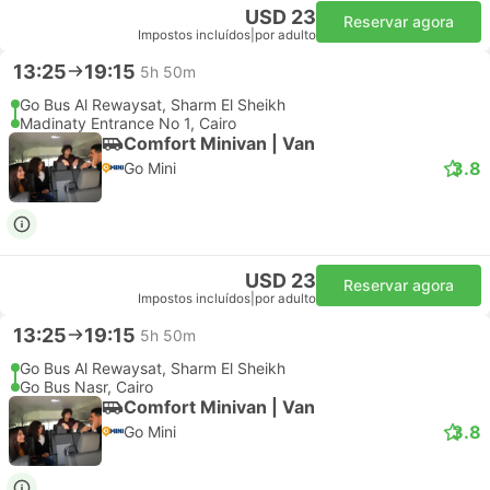
USD 23
Reservar agora
Impostos incluídos
|
por adulto
13:25
19:15
5h 50m
Go Bus Al Rewaysat, Sharm El Sheikh
Madinaty Entrance No 1, Cairo
Comfort Minivan | Van
3.8
Go Mini
USD 23
Reservar agora
Impostos incluídos
|
por adulto
13:25
19:15
5h 50m
Go Bus Al Rewaysat, Sharm El Sheikh
Go Bus Nasr, Cairo
Comfort Minivan | Van
3.8
Go Mini