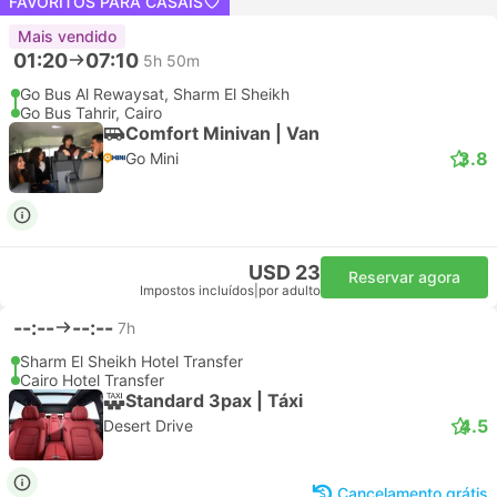
FAVORITOS PARA CASAIS
Mais vendido
01:20
07:10
5h 50m
Go Bus Al Rewaysat, Sharm El Sheikh
Go Bus Tahrir, Cairo
Comfort Minivan | Van
3.8
Go Mini
USD 23
Reservar agora
Impostos incluídos
|
por adulto
--:--
--:--
7h
Sharm El Sheikh Hotel Transfer
Cairo Hotel Transfer
Standard 3pax | Táxi
4.5
Desert Drive
Cancelamento grátis