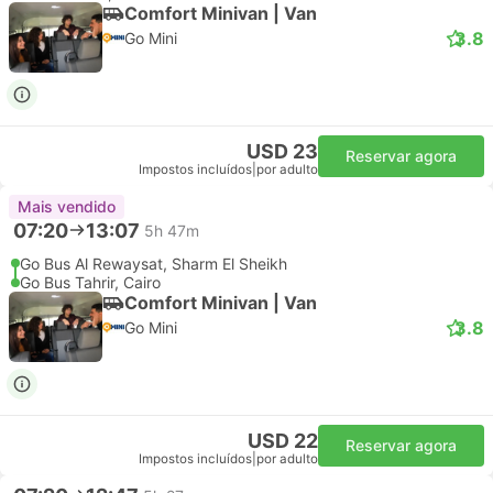
Comfort Minivan | Van
3.8
Go Mini
USD 23
Reservar agora
Impostos incluídos
|
por adulto
Mais vendido
07:20
13:07
5h 47m
Go Bus Al Rewaysat, Sharm El Sheikh
Go Bus Tahrir, Cairo
Comfort Minivan | Van
3.8
Go Mini
USD 22
Reservar agora
Impostos incluídos
|
por adulto