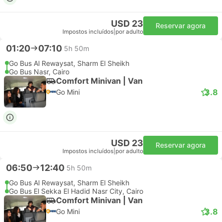
USD 23
Reservar agora
Impostos incluídos
|
por adulto
01:20
07:10
5h 50m
Go Bus Al Rewaysat, Sharm El Sheikh
Go Bus Nasr, Cairo
Comfort Minivan | Van
3.8
Go Mini
USD 23
Reservar agora
Impostos incluídos
|
por adulto
06:50
12:40
5h 50m
Go Bus Al Rewaysat, Sharm El Sheikh
Go Bus El Sekka El Hadid Nasr City, Cairo
Comfort Minivan | Van
3.8
Go Mini