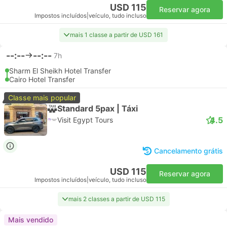
USD 115
Reservar agora
Impostos incluídos
|
veículo, tudo incluso
mais 1 classe a partir de USD 161
--:--
--:--
7h
Sharm El Sheikh Hotel Transfer
Cairo Hotel Transfer
Classe mais popular
Standard 5pax | Táxi
4.5
Visit Egypt Tours
Cancelamento grátis
USD 115
Reservar agora
Impostos incluídos
|
veículo, tudo incluso
mais 2 classes a partir de USD 115
Mais vendido