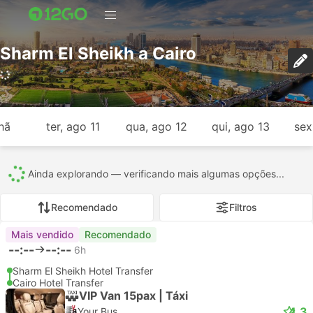
Sharm El Sheikh a Cairo
1.025 viagens (USD 12 – USD 398)
hã
ter, ago 11
qua, ago 12
qui, ago 13
sex
Todos
1025
195
786
30
13
Recomendado
Filtros
Mais vendido
Recomendado
--:--
--:--
6h
Sharm El Sheikh Hotel Transfer
Cairo Hotel Transfer
VIP Van 15pax | Táxi
4.3
Your Bus