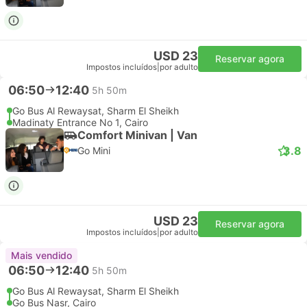
USD 23
Reservar agora
Impostos incluídos
|
por adulto
06:50
12:40
5h 50m
Go Bus Al Rewaysat, Sharm El Sheikh
Madinaty Entrance No 1, Cairo
Comfort Minivan | Van
3.8
Go Mini
USD 23
Reservar agora
Impostos incluídos
|
por adulto
Mais vendido
06:50
12:40
5h 50m
Go Bus Al Rewaysat, Sharm El Sheikh
Go Bus Nasr, Cairo