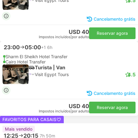
4.5
Visit Egypt Tours
Cancelamento grátis
USD 40
Reservar agora
Impostos incluídos
|
por adulto
23:00
05:00
+1
6h
Sharm El Sheikh Hotel Transfer
Cairo Hotel Transfer
Turista | Van
4.5
Visit Egypt Tours
Cancelamento grátis
USD 40
Reservar agora
Impostos incluídos
|
por adulto
FAVORITOS PARA CASAIS
Mais vendido
12:25
20:15
7h 50m