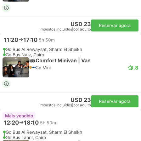
USD 23
Reservar agora
Impostos incluídos
|
por adulto
11:20
17:10
5h 50m
Go Bus Al Rewaysat, Sharm El Sheikh
Go Bus Nasr, Cairo
Comfort Minivan | Van
3.8
Go Mini
USD 23
Reservar agora
Impostos incluídos
|
por adulto
Mais vendido
12:20
18:10
5h 50m
Go Bus Al Rewaysat, Sharm El Sheikh
Go Bus Tahrir, Cairo