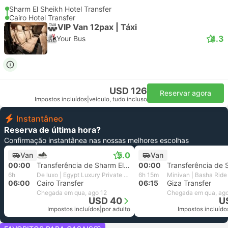
Sharm El Sheikh Hotel Transfer
Cairo Hotel Transfer
VIP Van 12pax | Táxi
4.3
Your Bus
USD 126
Reservar agora
Impostos incluídos
|
veículo, tudo incluso
Instantâneo
Reserva de última hora?
Confirmação instantânea nas nossas melhores escolhas
5.0
Van
Van
00:00
Transferência de Sharm El Sheikh
00:00
6h
De luxo | Egypt Luxury Private Transfer
6h 15m
Minivan | Basha Ride
06:00
Cairo Transfer
06:15
Giza Transfer
Chegada em qua, ago 12
Chegada em qua, ago
USD 40
U
Impostos incluídos
|
por adulto
Impostos incluído