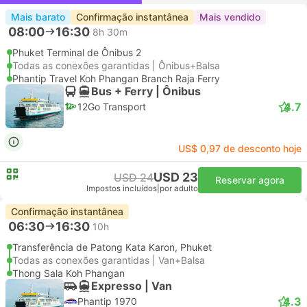
Mais barato
Confirmação instantânea
Mais vendido
08:00
16:30
8h 30m
Phuket Terminal de Ônibus 2
Todas as conexões garantidas | Ônibus+Balsa
Phantip Travel Koh Phangan Branch Raja Ferry
Bus + Ferry | Ônibus
4.7
12Go Transport
US$ 0,97 de desconto hoje
USD 23
USD 24
Reservar agora
Impostos incluídos
|
por adulto
Confirmação instantânea
06:30
16:30
10h
Transferência de Patong Kata Karon, Phuket
Todas as conexões garantidas | Van+Balsa
Thong Sala Koh Phangan
Expresso | Van
4.3
Phantip 1970