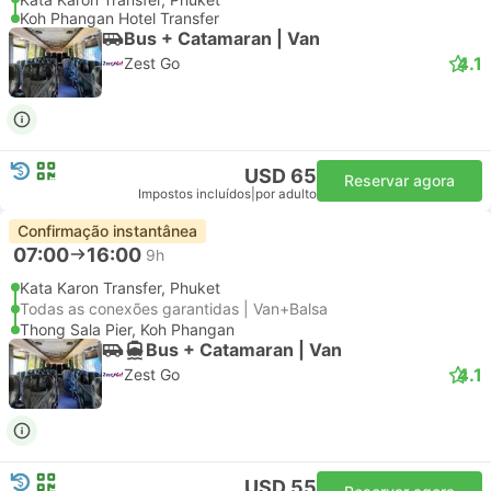
Koh Phangan Hotel Transfer
Bus + Catamaran | Van
4.1
Zest Go
USD 65
Reservar agora
Impostos incluídos
|
por adulto
Confirmação instantânea
07:00
16:00
9h
Kata Karon Transfer, Phuket
Todas as conexões garantidas | Van+Balsa
Thong Sala Pier, Koh Phangan
Bus + Catamaran | Van
4.1
Zest Go
USD 55