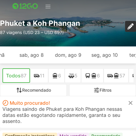
Phuket a Koh Phangan
87 viagens (USD 23 – USD 697)
hã
sab, ago 8
dom, ago 9
seg, ago 10
ter
Todos
87
11
6
5
6
57
Recomendado
Filtros
Muito procurado!
Viagens saindo de Phuket para Koh Phangan nessas
datas estão esgotando rapidamente, garanta o seu
assento.
Confirmação instantânea
Mais vendido
Recomendado