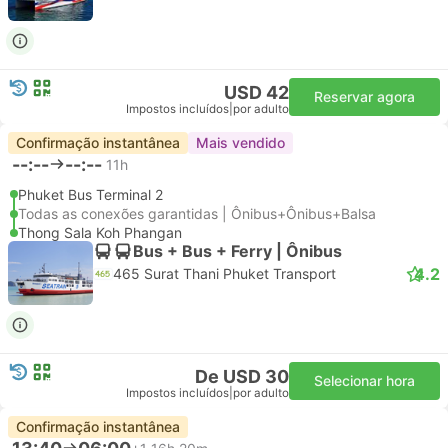
USD 42
Reservar agora
Impostos incluídos
|
por adulto
Confirmação instantânea
Mais vendido
--:--
--:--
11h
Phuket Bus Terminal 2
Todas as conexões garantidas | Ônibus+Ônibus+Balsa
Thong Sala Koh Phangan
Bus + Bus + Ferry | Ônibus
4.2
465 Surat Thani Phuket Transport
De USD 30
Selecionar hora
Impostos incluídos
|
por adulto
Confirmação instantânea