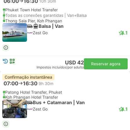
06:00
16:30
10h 30m
Phuket Town Hotel Transfer
Todas as conexões garantidas | Van+Balsa
Thong Sala Pier, Koh Phangan
Balsa | Van
4.1
Zest Go
USD 42
Reservar agora
Impostos incluídos
|
por adulto
Confirmação instantânea
07:00
16:30
9h 30m
Patong Hotel Transfer, Phuket
Koh Phangan Hotel Transfer
Bus + Catamaran | Van
4.1
Zest Go