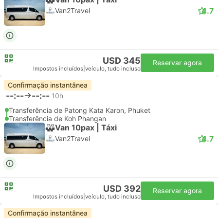
4.7
Van2Travel
USD 345
Reservar agora
Impostos incluídos
|
veículo, tudo incluso
Confirmação instantânea
--:--
--:--
10h
Transferência de Patong Kata Karon, Phuket
Transferência de Koh Phangan
Van 10pax | Táxi
4.7
Van2Travel
USD 392
Reservar agora
Impostos incluídos
|
veículo, tudo incluso
Confirmação instantânea