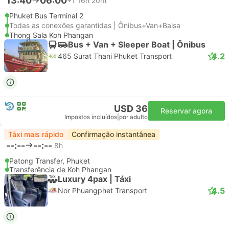
13:40
06:00
+1
16h 20m
Phuket Bus Terminal 2
Todas as conexões garantidas | Ônibus+Van+Balsa
Thong Sala Koh Phangan
Bus + Van + Sleeper Boat | Ônibus
4.2
465 Surat Thani Phuket Transport
USD 36
Reservar agora
Impostos incluídos
|
por adulto
Táxi mais rápido
Confirmação instantânea
--:--
--:--
8h
Patong Transfer, Phuket
Transferência de Koh Phangan
Luxury 4pax | Táxi
4.5
Nor Phuangphet Transport