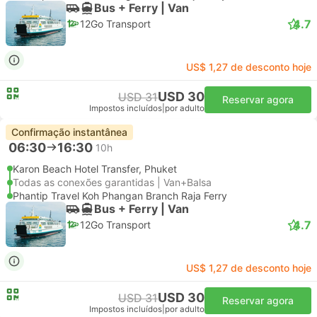
Bus + Ferry | Van
4.7
12Go Transport
US$ 1,27 de desconto hoje
USD 30
USD 31
Reservar agora
Impostos incluídos
|
por adulto
Confirmação instantânea
06:30
16:30
10h
Karon Beach Hotel Transfer, Phuket
Todas as conexões garantidas | Van+Balsa
Phantip Travel Koh Phangan Branch Raja Ferry
Bus + Ferry | Van
4.7
12Go Transport
US$ 1,27 de desconto hoje
USD 30
USD 31
Reservar agora
Impostos incluídos
|
por adulto