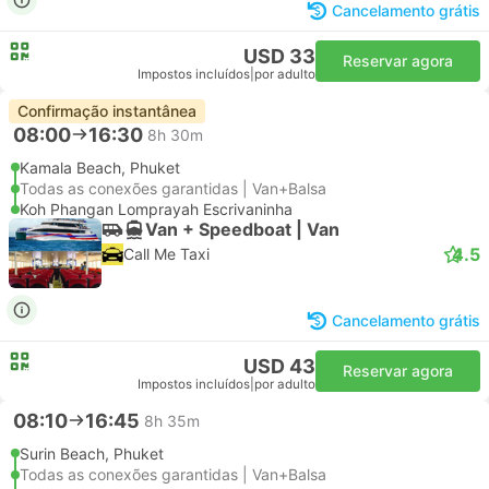
Cancelamento grátis
USD 33
Reservar agora
Impostos incluídos
|
por adulto
Confirmação instantânea
08:00
16:30
8h 30m
Kamala Beach, Phuket
Todas as conexões garantidas | Van+Balsa
Koh Phangan Lomprayah Escrivaninha
Van + Speedboat | Van
4.5
Call Me Taxi
Cancelamento grátis
USD 43
Reservar agora
Impostos incluídos
|
por adulto
08:10
16:45
8h 35m
Surin Beach, Phuket
Todas as conexões garantidas | Van+Balsa