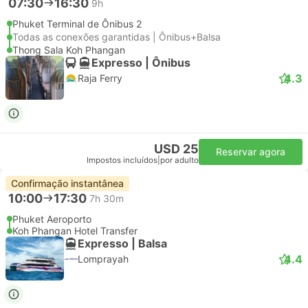
07:30
16:30
9h
Phuket Terminal de Ônibus 2
Todas as conexões garantidas | Ônibus+Balsa
Thong Sala Koh Phangan
Expresso | Ônibus
4.3
Raja Ferry
USD 25
Reservar agora
Impostos incluídos
|
por adulto
Confirmação instantânea
10:00
17:30
7h 30m
Phuket Aeroporto
Koh Phangan Hotel Transfer
Expresso | Balsa
4.4
Lomprayah