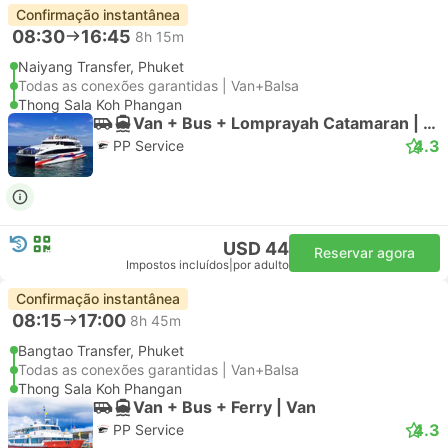
Confirmação instantânea
08:30
16:45
8h 15m
Naiyang Transfer, Phuket
Todas as conexões garantidas | Van+Balsa
Thong Sala Koh Phangan
Van + Bus + Lomprayah Catamaran | Van
4.3
PP Service
USD 44
Reservar agora
Impostos incluídos
|
por adulto
Confirmação instantânea
08:15
17:00
8h 45m
Bangtao Transfer, Phuket
Todas as conexões garantidas | Van+Balsa
Thong Sala Koh Phangan
Van + Bus + Ferry | Van
4.3
PP Service