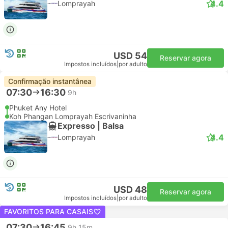
4.4
Lomprayah
USD 54
Reservar agora
Impostos incluídos
|
por adulto
Confirmação instantânea
07:30
16:30
9h
Phuket Any Hotel
Koh Phangan Lomprayah Escrivaninha
Expresso | Balsa
4.4
Lomprayah
USD 48
Reservar agora
Impostos incluídos
|
por adulto
FAVORITOS PARA CASAIS
07:30
16:45
9h 15m