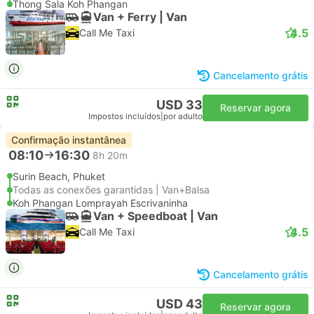
Thong Sala Koh Phangan
Van + Ferry | Van
4.5
Call Me Taxi
Cancelamento grátis
USD 33
Reservar agora
Impostos incluídos
|
por adulto
Confirmação instantânea
08:10
16:30
8h 20m
Surin Beach, Phuket
Todas as conexões garantidas | Van+Balsa
Koh Phangan Lomprayah Escrivaninha
Van + Speedboat | Van
4.5
Call Me Taxi
Cancelamento grátis
USD 43
Reservar agora