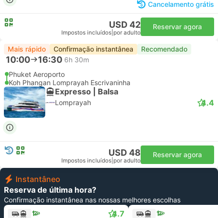
Cancelamento grátis
USD 42
Reservar agora
Impostos incluídos
|
por adulto
Mais rápido
Confirmação instantânea
Recomendado
10:00
16:30
6h 30m
Phuket Aeroporto
Koh Phangan Lomprayah Escrivaninha
Expresso | Balsa
4.4
Lomprayah
USD 48
Reservar agora
Impostos incluídos
|
por adulto
Instantâneo
Reserva de última hora?
Confirmação instantânea nas nossas melhores escolhas
4.7