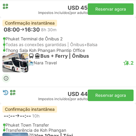
USD 45
Reservar agora
Impostos incluídos
|
por adulto
Confirmação instantânea
08:00
16:30
8h 30m
Phuket Terminal de Ônibus 2
Todas as conexões garantidas | Ônibus+Balsa
Thong Sala Koh Phangan Phantip Office
Bus + Ferry | Ônibus
4.2
Nara Travel
USD 44
Reservar agora
Impostos incluídos
|
por adulto
Confirmação instantânea
--:--
--:--
10h
Phuket Town Transfer
Transferência de Koh Phangan
Van 10pax | Táxi