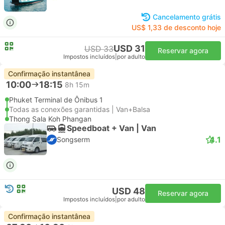
Cancelamento grátis
US$ 1,33 de desconto hoje
USD 31
USD 33
Reservar agora
Impostos incluídos
|
por adulto
Confirmação instantânea
10:00
18:15
8h 15m
Phuket Terminal de Ônibus 1
Todas as conexões garantidas | Van+Balsa
Thong Sala Koh Phangan
Speedboat + Van | Van
4.1
Songserm
USD 48
Reservar agora
Impostos incluídos
|
por adulto
Confirmação instantânea