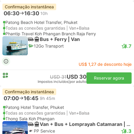
Confirmação instantânea
06:30
16:30
10h
Patong Beach Hotel Transfer, Phuket
Todas as conexões garantidas | Van+Balsa
Phantip Travel Koh Phangan Branch Raja Ferry
Bus + Ferry | Van
4.7
12Go Transport
US$ 1,27 de desconto hoje
USD 30
USD 31
Reservar agora
Impostos incluídos
|
por adulto
Confirmação instantânea
07:00
16:45
9h 45m
Patong Hotel Transfer, Phuket
Todas as conexões garantidas | Van+Balsa
Thong Sala Koh Phangan
Van + Bus + Lomprayah Catamaran | Van
4.3
PP Service