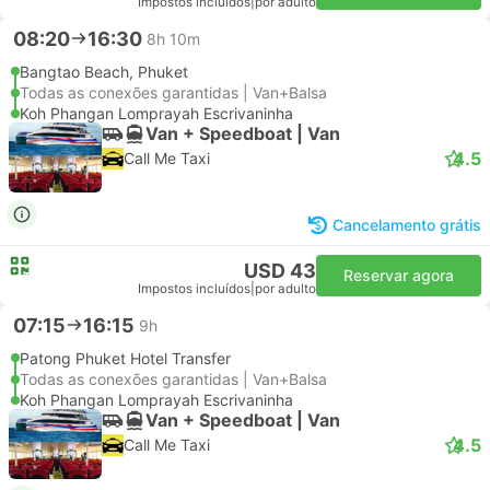
Impostos incluídos
|
por adulto
08:20
16:30
8h 10m
Bangtao Beach, Phuket
Todas as conexões garantidas | Van+Balsa
Koh Phangan Lomprayah Escrivaninha
Van + Speedboat | Van
4.5
Call Me Taxi
Cancelamento grátis
USD 43
Reservar agora
Impostos incluídos
|
por adulto
07:15
16:15
9h
Patong Phuket Hotel Transfer
Todas as conexões garantidas | Van+Balsa
Koh Phangan Lomprayah Escrivaninha
Van + Speedboat | Van
4.5
Call Me Taxi