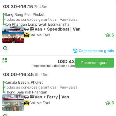
08:30
16:15
7h 45m
Bang Rong Pier, Phuket
Todas as conexões garantidas | Van+Balsa
Koh Phangan Lomprayah Escrivaninha
Van + Speedboat | Van
4.5
Call Me Taxi
Cancelamento grátis
USD 43
Reservar agora
Impostos incluídos
|
por adulto
08:00
16:45
8h 45m
Kamala Beach, Phuket
Todas as conexões garantidas | Van+Balsa
Thong Sala Koh Phangan
Van + Ferry | Van
4.5
Call Me Taxi