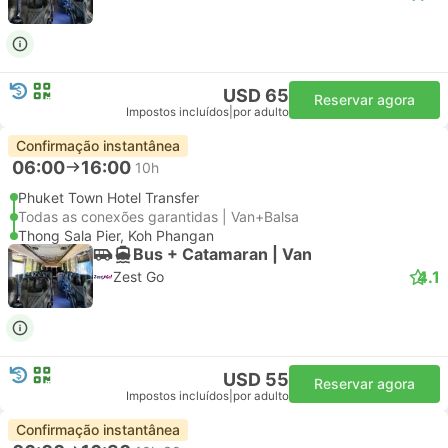
USD 65
Reservar agora
Impostos incluídos
|
por adulto
Confirmação instantânea
06:00
16:00
10h
Phuket Town Hotel Transfer
Todas as conexões garantidas | Van+Balsa
Thong Sala Pier, Koh Phangan
Bus + Catamaran | Van
4.1
Zest Go
USD 55
Reservar agora
Impostos incluídos
|
por adulto
Confirmação instantânea