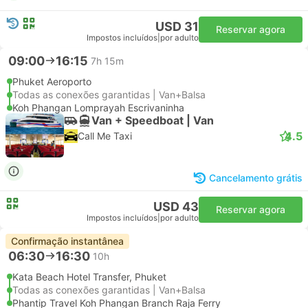
USD 31
Reservar agora
Impostos incluídos
|
por adulto
09:00
16:15
7h 15m
Phuket Aeroporto
Todas as conexões garantidas | Van+Balsa
Koh Phangan Lomprayah Escrivaninha
Van + Speedboat | Van
4.5
Call Me Taxi
Cancelamento grátis
USD 43
Reservar agora
Impostos incluídos
|
por adulto
Confirmação instantânea
06:30
16:30
10h
Kata Beach Hotel Transfer, Phuket
Todas as conexões garantidas | Van+Balsa
Phantip Travel Koh Phangan Branch Raja Ferry