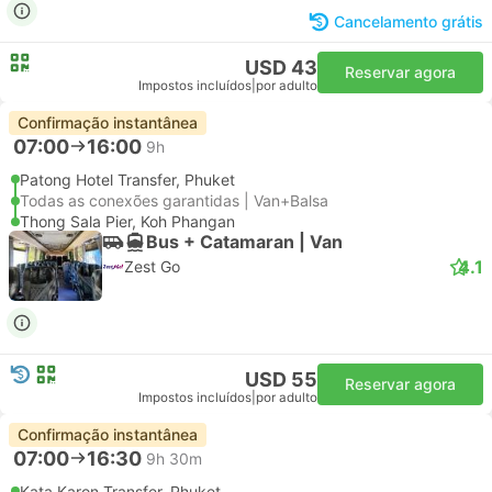
Cancelamento grátis
USD 43
Reservar agora
Impostos incluídos
|
por adulto
Confirmação instantânea
07:00
16:00
9h
Patong Hotel Transfer, Phuket
Todas as conexões garantidas | Van+Balsa
Thong Sala Pier, Koh Phangan
Bus + Catamaran | Van
4.1
Zest Go
USD 55
Reservar agora
Impostos incluídos
|
por adulto
Confirmação instantânea
07:00
16:30
9h 30m
Kata Karon Transfer, Phuket