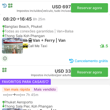
USD 697
Reservar agora
Impostos incluídos
|
veículo, tudo incluso
08:20
16:45
8h 25m
Bangtao Beach, Phuket
Todas as conexões garantidas | Van+Balsa
Thong Sala Koh Phangan
Van + Ferry | Van
4.5
Call Me Taxi
Cancelamento grátis
USD 33
Reservar agora
Impostos incluídos
|
por adulto
FAVORITOS PARA CASAIS
Van mais rápida
Mais vendido
--:--
--:--
7h 45m
Phuket Aeroporto
Thong Sala Pier, Koh Phangan