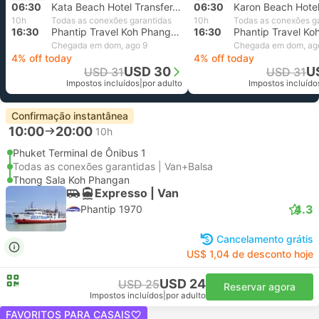
06:30
Kata Beach Hotel Transfer, Phuket
06:30
10h
Todas as conexões garantidas
10h
Todas as conexões g
16:30
Phantip Travel Koh Phangan Branch Raja Ferry
16:30
Chegada em dom, ago 9
Chegada em dom, ag
4% off today
4% off today
USD 30
U
USD 31
USD 31
Impostos incluídos
|
por adulto
Impostos incluído
Confirmação instantânea
10:00
20:00
10h
Phuket Terminal de Ônibus 1
Todas as conexões garantidas | Van+Balsa
Thong Sala Koh Phangan
Expresso | Van
4.3
Phantip 1970
Cancelamento grátis
US$ 1,04 de desconto hoje
USD 24
USD 25
Reservar agora
Impostos incluídos
|
por adulto
FAVORITOS PARA CASAIS