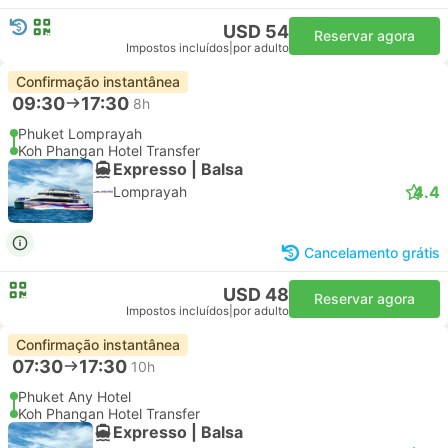
USD 54
Reservar agora
Impostos incluídos
|
por adulto
Confirmação instantânea
09:30
17:30
8h
Phuket Lomprayah
Koh Phangan Hotel Transfer
Expresso | Balsa
4.4
Lomprayah
Cancelamento grátis
USD 48
Reservar agora
Impostos incluídos
|
por adulto
Confirmação instantânea
07:30
17:30
10h
Phuket Any Hotel
Koh Phangan Hotel Transfer
Expresso | Balsa