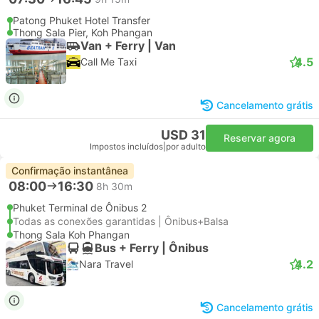
Patong Phuket Hotel Transfer
Thong Sala Pier, Koh Phangan
Van + Ferry | Van
4.5
Call Me Taxi
Cancelamento grátis
USD 31
Reservar agora
Impostos incluídos
|
por adulto
Confirmação instantânea
08:00
16:30
8h 30m
Phuket Terminal de Ônibus 2
Todas as conexões garantidas | Ônibus+Balsa
Thong Sala Koh Phangan
Bus + Ferry | Ônibus
4.2
Nara Travel
Cancelamento grátis