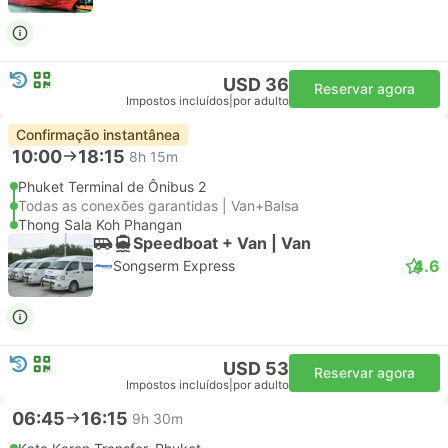
USD 36
Reservar agora
Impostos incluídos
|
por adulto
Confirmação instantânea
10:00
18:15
8h 15m
Phuket Terminal de Ônibus 2
Todas as conexões garantidas | Van+Balsa
Thong Sala Koh Phangan
Speedboat + Van | Van
4.6
Songserm Express
USD 53
Reservar agora
Impostos incluídos
|
por adulto
06:45
16:15
9h 30m