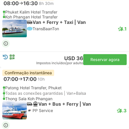
08:00
16:30
8h 30m
Phuket Kalim Hotel Transfer
Koh Phangan Hotel Transfer
Van + Ferry + Taxi | Van
4.1
TransBaanTon
USD 36
Reservar agora
Impostos incluídos
|
por adulto
Confirmação instantânea
07:00
17:00
10h
Patong Hotel Transfer, Phuket
Todas as conexões garantidas | Van+Balsa
Thong Sala Koh Phangan
Van + Bus + Ferry | Van
4.3
PP Service