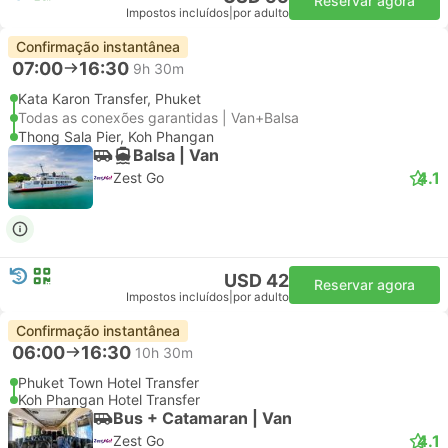
Reservar agora
Impostos incluídos
|
por adulto
Confirmação instantânea
07:00
16:30
9h 30m
Kata Karon Transfer, Phuket
Todas as conexões garantidas | Van+Balsa
Thong Sala Pier, Koh Phangan
Balsa | Van
4.1
Zest Go
USD 42
Reservar agora
Impostos incluídos
|
por adulto
Confirmação instantânea
06:00
16:30
10h 30m
Phuket Town Hotel Transfer
Koh Phangan Hotel Transfer
Bus + Catamaran | Van
4.1
Zest Go