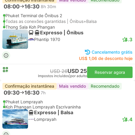
08:00
16:30
8h 30m
Phuket Terminal de Ônibus 2
Todas as conexões garantidas | Ônibus+Balsa
Thong Sala Koh Phangan
Expresso | Ônibus
4.3
Phantip 1970
Cancelamento grátis
US$ 1,06 de desconto hoje
USD 25
USD 26
Reservar agora
Impostos incluídos
|
por adulto
Confirmação instantânea
Mais vendido
Recomendado
09:30
16:30
7h
Phuket Lomprayah
Koh Phangan Lomprayah Escrivaninha
Expresso | Balsa
4.4
Lomprayah