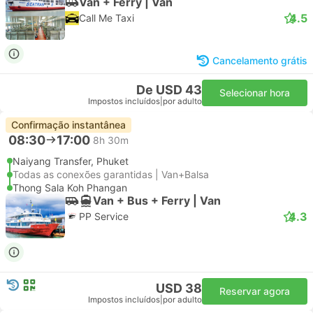
Van + Ferry | Van
4.5
Call Me Taxi
Cancelamento grátis
De USD 43
Selecionar hora
Impostos incluídos
|
por adulto
Confirmação instantânea
08:30
17:00
8h 30m
Naiyang Transfer, Phuket
Todas as conexões garantidas | Van+Balsa
Thong Sala Koh Phangan
Van + Bus + Ferry | Van
4.3
PP Service
USD 38
Reservar agora
Impostos incluídos
|
por adulto