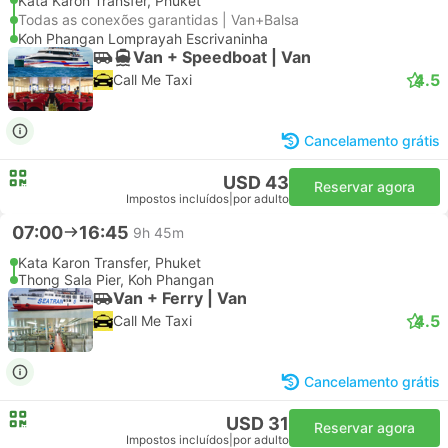
Kata Karon Transfer, Phuket
Todas as conexões garantidas | Van+Balsa
Koh Phangan Lomprayah Escrivaninha
Van + Speedboat | Van
4.5
Call Me Taxi
Cancelamento grátis
USD 43
Reservar agora
Impostos incluídos
|
por adulto
07:00
16:45
9h 45m
Kata Karon Transfer, Phuket
Thong Sala Pier, Koh Phangan
Van + Ferry | Van
4.5
Call Me Taxi
Cancelamento grátis
USD 31
Reservar agora
Impostos incluídos
|
por adulto