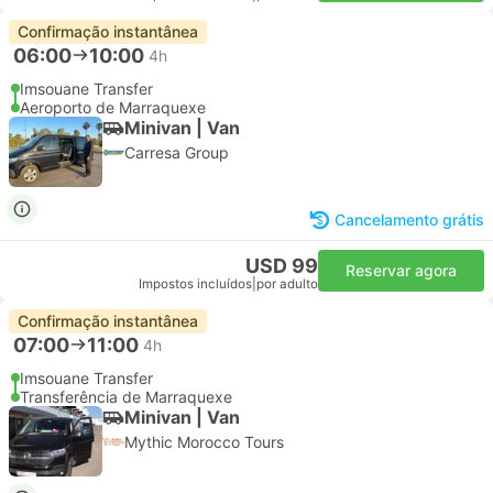
Confirmação instantânea
06:00
10:00
4h
Imsouane Transfer
Aeroporto de Marraquexe
Minivan | Van
Carresa Group
Cancelamento grátis
USD 99
Reservar agora
Impostos incluídos
|
por adulto
Confirmação instantânea
07:00
11:00
4h
Imsouane Transfer
Transferência de Marraquexe
Minivan | Van
Mythic Morocco Tours