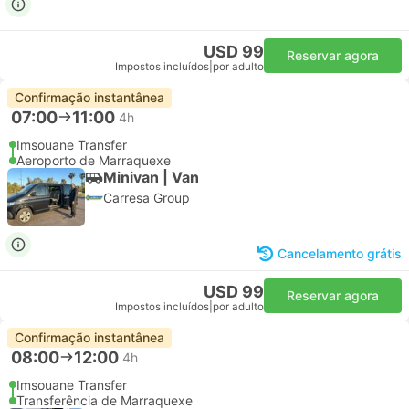
USD 99
Reservar agora
Impostos incluídos
|
por adulto
Confirmação instantânea
07:00
11:00
4h
Imsouane Transfer
Aeroporto de Marraquexe
Minivan | Van
Carresa Group
Cancelamento grátis
USD 99
Reservar agora
Impostos incluídos
|
por adulto
Confirmação instantânea
08:00
12:00
4h
Imsouane Transfer
Transferência de Marraquexe