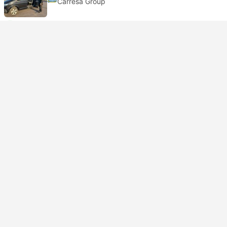
Carresa Group
Cancelamento grátis
USD 99
Reservar agora
Impostos incluídos
|
por adulto
Confirmação instantânea
11:00
15:00
4h
Imsouane Transfer
Transferência de Marraquexe
Minivan | Van
Mythic Morocco Tours
Cancelamento grátis
USD 99
Reservar agora
Impostos incluídos
|
por adulto
Confirmação instantânea
11:00
15:00
4h