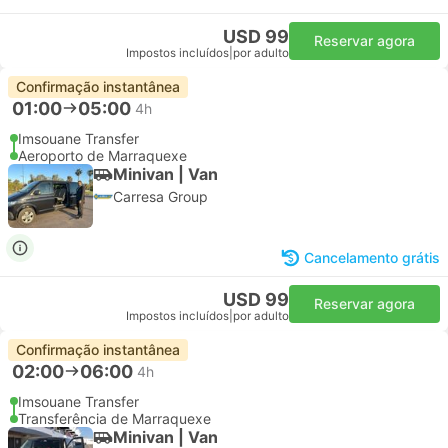
USD 99
Reservar agora
Impostos incluídos
|
por adulto
Confirmação instantânea
01:00
05:00
4h
Imsouane Transfer
Aeroporto de Marraquexe
Minivan | Van
Carresa Group
Cancelamento grátis
USD 99
Reservar agora
Impostos incluídos
|
por adulto
Confirmação instantânea
02:00
06:00
4h
Imsouane Transfer
Transferência de Marraquexe
Minivan | Van