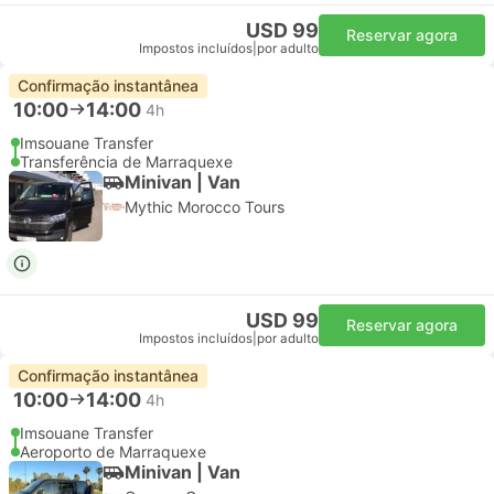
USD 99
Reservar agora
Impostos incluídos
|
por adulto
Confirmação instantânea
10:00
14:00
4h
Imsouane Transfer
Transferência de Marraquexe
Minivan | Van
Mythic Morocco Tours
USD 99
Reservar agora
Impostos incluídos
|
por adulto
Confirmação instantânea
10:00
14:00
4h
Imsouane Transfer
Aeroporto de Marraquexe
Minivan | Van