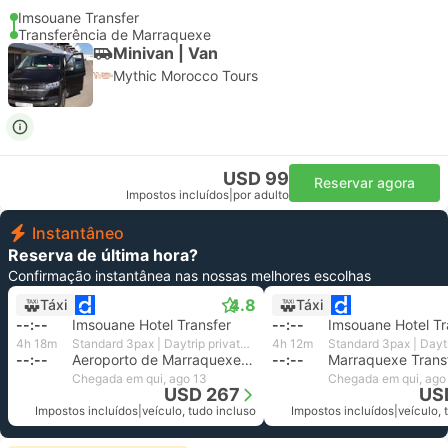
Imsouane Transfer
Transferência de Marraquexe
Minivan | Van
Mythic Morocco Tours
USD 99
Reservar agora
Impostos incluídos
|
por adulto
Instantâneo
Reserva de última hora?
Confirmação instantânea nas nossas melhores escolhas
4.8
Táxi
Táxi
--:--
Imsouane Hotel Transfer
--:--
Imsouane Hotel Tr
4h 18m
Standard 3pax | Daytrip private transfer with English speaking driver
4h 12m
--:--
Aeroporto de Marraquexe Menara
--:--
Chegada em qui, ago 13
Chegada em qui, ago
USD 267
US
Impostos incluídos
|
veículo, tudo incluso
Impostos incluídos
|
veículo, 