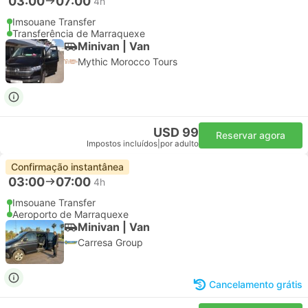
03:00
07:00
4h
Imsouane Transfer
Transferência de Marraquexe
Minivan | Van
Mythic Morocco Tours
USD 99
Reservar agora
Impostos incluídos
|
por adulto
Confirmação instantânea
03:00
07:00
4h
Imsouane Transfer
Aeroporto de Marraquexe
Minivan | Van
Carresa Group
Cancelamento grátis