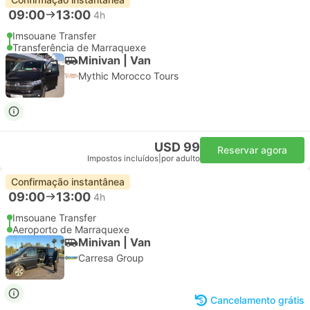
09:00
13:00
4h
Imsouane Transfer
Transferência de Marraquexe
Minivan | Van
Mythic Morocco Tours
USD 99
Reservar agora
Impostos incluídos
|
por adulto
Confirmação instantânea
09:00
13:00
4h
Imsouane Transfer
Aeroporto de Marraquexe
Minivan | Van
Carresa Group
Cancelamento grátis