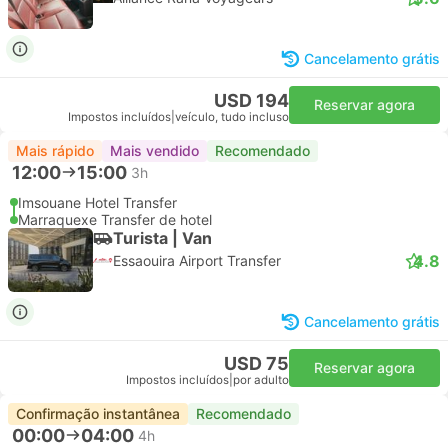
Cancelamento grátis
USD 194
Reservar agora
Impostos incluídos
|
veículo, tudo incluso
Mais rápido
Mais vendido
Recomendado
12:00
15:00
3h
Imsouane Hotel Transfer
Marraquexe Transfer de hotel
Turista | Van
4.8
Essaouira Airport Transfer
Cancelamento grátis
USD 75
Reservar agora
Impostos incluídos
|
por adulto
Confirmação instantânea
Recomendado
00:00
04:00
4h