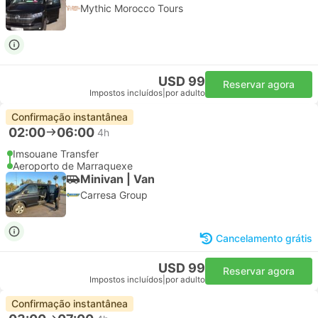
Mythic Morocco Tours
USD 99
Reservar agora
Impostos incluídos
|
por adulto
Confirmação instantânea
02:00
06:00
4h
Imsouane Transfer
Aeroporto de Marraquexe
Minivan | Van
Carresa Group
Cancelamento grátis
USD 99
Reservar agora
Impostos incluídos
|
por adulto
Confirmação instantânea