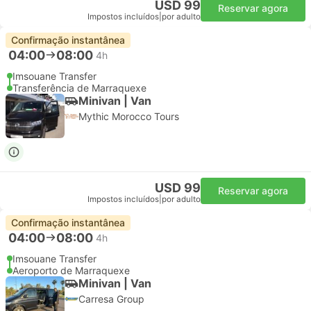
USD 99
Reservar agora
Impostos incluídos
|
por adulto
Confirmação instantânea
04:00
08:00
4h
Imsouane Transfer
Transferência de Marraquexe
Minivan | Van
Mythic Morocco Tours
USD 99
Reservar agora
Impostos incluídos
|
por adulto
Confirmação instantânea
04:00
08:00
4h
Imsouane Transfer
Aeroporto de Marraquexe
Minivan | Van
Carresa Group