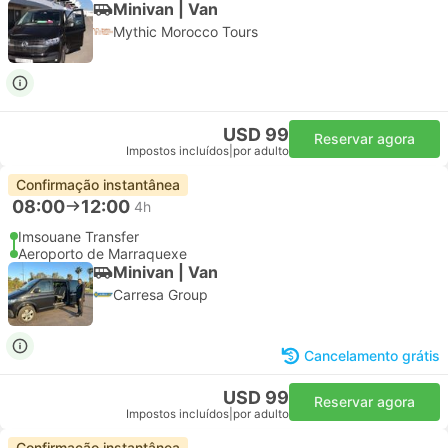
Minivan | Van
Mythic Morocco Tours
USD 99
Reservar agora
Impostos incluídos
|
por adulto
Confirmação instantânea
08:00
12:00
4h
Imsouane Transfer
Aeroporto de Marraquexe
Minivan | Van
Carresa Group
Cancelamento grátis
USD 99
Reservar agora
Impostos incluídos
|
por adulto
Confirmação instantânea