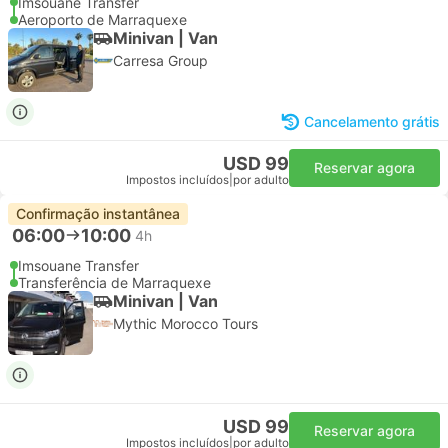
Imsouane Transfer
Aeroporto de Marraquexe
Minivan | Van
Carresa Group
Cancelamento grátis
USD 99
Reservar agora
Impostos incluídos
|
por adulto
Confirmação instantânea
06:00
10:00
4h
Imsouane Transfer
Transferência de Marraquexe
Minivan | Van
Mythic Morocco Tours
USD 99
Reservar agora
Impostos incluídos
|
por adulto