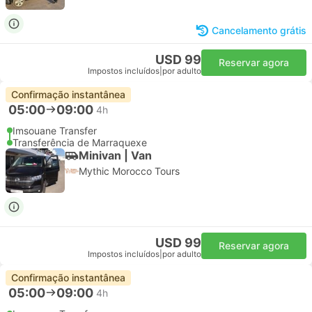
Cancelamento grátis
USD 99
Reservar agora
Impostos incluídos
|
por adulto
Confirmação instantânea
05:00
09:00
4h
Imsouane Transfer
Transferência de Marraquexe
Minivan | Van
Mythic Morocco Tours
USD 99
Reservar agora
Impostos incluídos
|
por adulto
Confirmação instantânea
05:00
09:00
4h