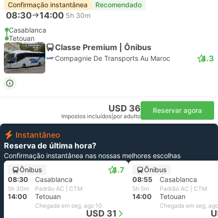
Confirmação instantânea
Recomendado
08:30
14:00
5h 30m
Casablanca
Tetouan
Classe Premium | Ônibus
4.3
Compagnie De Transports Au Maroc
USD 36
Reservar agora
Impostos incluídos
|
por adulto
Instantâneo
Reserva de última hora?
Confirmação instantânea nas nossas melhores escolhas
4.7
Ônibus
Ônibus
08:30
Casablanca
08:55
Casablanca
5h 30m
Padrão AC | CTM
5h 5m
Padrão AC | CTM
14:00
Tetouan
14:00
Tetouan
Chegada em seg, ago 10
Chegada em seg, ago
USD 31
U