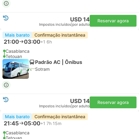
USD 14
Reservar agora
Impostos incluídos
|
por adulto
Mais barato
Confirmação instantânea
21:00
03:00
+1
6h
Casablanca
Tetouan
Padrão AC | Ônibus
Sotram
USD 14
Reservar agora
Impostos incluídos
|
por adulto
Mais barato
Confirmação instantânea
21:45
05:00
+1
7h 15m
Casablanca
Tetouan