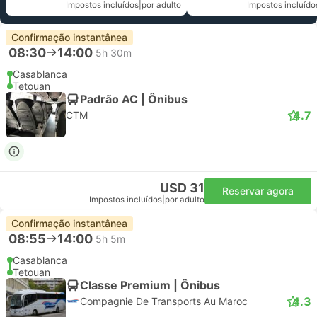
Impostos incluídos
|
por adulto
Impostos incluído
Confirmação instantânea
08:30
14:00
5h 30m
Casablanca
Tetouan
Padrão AC | Ônibus
4.7
CTM
USD 31
Reservar agora
Impostos incluídos
|
por adulto
Confirmação instantânea
08:55
14:00
5h 5m
Casablanca
Tetouan
Classe Premium | Ônibus
4.3
Compagnie De Transports Au Maroc