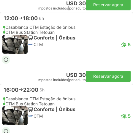
USD 30
Reservar agora
Impostos incluídos
|
por adulto
12:00
18:00
6h
Casablanca CTM Estação de ônibus
CTM Bus Station Tetouan
Conforto | Ônibus
4.5
CTM
USD 30
Reservar agora
Impostos incluídos
|
por adulto
16:00
22:00
6h
Casablanca CTM Estação de ônibus
CTM Bus Station Tetouan
Conforto | Ônibus
4.5
CTM