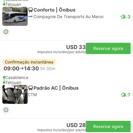
Tetouan
Conforto | Ônibus
4.3
Compagnie De Transports Au Maroc
USD 33
Reservar agora
Impostos incluídos
|
por adulto
Confirmação instantânea
09:00
14:30
5h 30m
Casablanca
Tetouan
Padrão AC | Ônibus
4.7
CTM
USD 28
Reservar agora
Impostos incluídos
|
por adulto