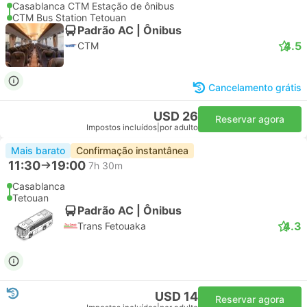
Casablanca CTM Estação de ônibus
CTM Bus Station Tetouan
Padrão AC | Ônibus
4.5
CTM
Cancelamento grátis
USD 26
Reservar agora
Impostos incluídos
|
por adulto
Mais barato
Confirmação instantânea
11:30
19:00
7h 30m
Casablanca
Tetouan
Padrão AC | Ônibus
4.3
Trans Fetouaka
USD 14
Reservar agora