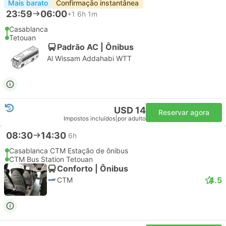
Mais barato
Confirmação instantânea
23:59
06:00
+1
6h 1m
Casablanca
Tetouan
Padrão AC | Ônibus
Al Wissam Addahabi WTT
USD 14
Reservar agora
Impostos incluídos
|
por adulto
08:30
14:30
6h
Casablanca CTM Estação de ônibus
CTM Bus Station Tetouan
Conforto | Ônibus
4.5
CTM