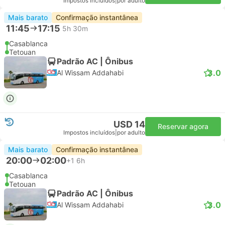
Impostos incluídos
|
por adulto
Mais barato
Confirmação instantânea
11:45
17:15
5h 30m
Casablanca
Tetouan
Padrão AC | Ônibus
3.0
Al Wissam Addahabi
USD 14
Reservar agora
Impostos incluídos
|
por adulto
Mais barato
Confirmação instantânea
20:00
02:00
+1
6h
Casablanca
Tetouan
Padrão AC | Ônibus
3.0
Al Wissam Addahabi