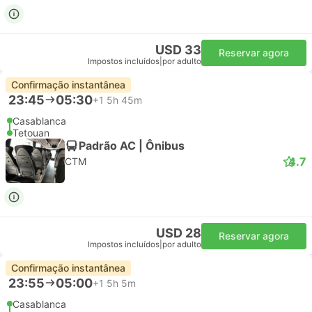
USD 33
Reservar agora
Impostos incluídos
|
por adulto
Confirmação instantânea
23:45
05:30
+1
5h 45m
Casablanca
Tetouan
Padrão AC | Ônibus
4.7
CTM
USD 28
Reservar agora
Impostos incluídos
|
por adulto
Confirmação instantânea
23:55
05:00
+1
5h 5m
Casablanca