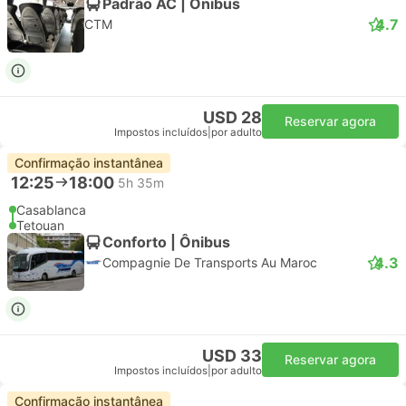
Padrão AC | Ônibus
4.7
CTM
USD 28
Reservar agora
Impostos incluídos
|
por adulto
Confirmação instantânea
12:25
18:00
5h 35m
Casablanca
Tetouan
Conforto | Ônibus
4.3
Compagnie De Transports Au Maroc
USD 33
Reservar agora
Impostos incluídos
|
por adulto
Confirmação instantânea