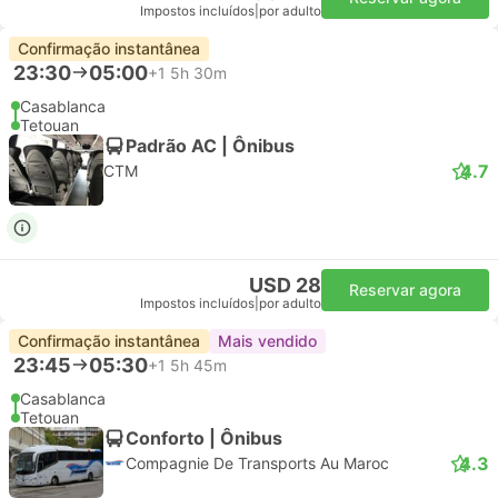
Impostos incluídos
|
por adulto
Confirmação instantânea
23:30
05:00
+1
5h 30m
Casablanca
Tetouan
Padrão AC | Ônibus
4.7
CTM
USD 28
Reservar agora
Impostos incluídos
|
por adulto
Confirmação instantânea
Mais vendido
23:45
05:30
+1
5h 45m
Casablanca
Tetouan
Conforto | Ônibus
4.3
Compagnie De Transports Au Maroc