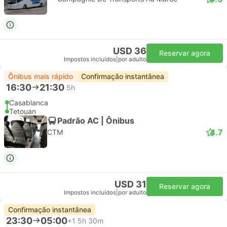
USD 36
Reservar agora
Impostos incluídos
|
por adulto
Ônibus mais rápido
Confirmação instantânea
16:30
21:30
5h
Casablanca
Tetouan
Padrão AC | Ônibus
4.7
CTM
USD 31
Reservar agora
Impostos incluídos
|
por adulto
Confirmação instantânea
23:30
05:00
+1
5h 30m