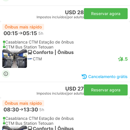
USD 28
Reservar agora
Impostos incluídos
|
por adulto
Ônibus mais rápido
00:15
05:15
5h
Casablanca CTM Estação de ônibus
CTM Bus Station Tetouan
Conforto | Ônibus
4.5
CTM
Cancelamento grátis
USD 27
Reservar agora
Impostos incluídos
|
por adulto
Ônibus mais rápido
08:30
13:30
5h
Casablanca CTM Estação de ônibus
CTM Bus Station Tetouan
Conforto | Ônibus