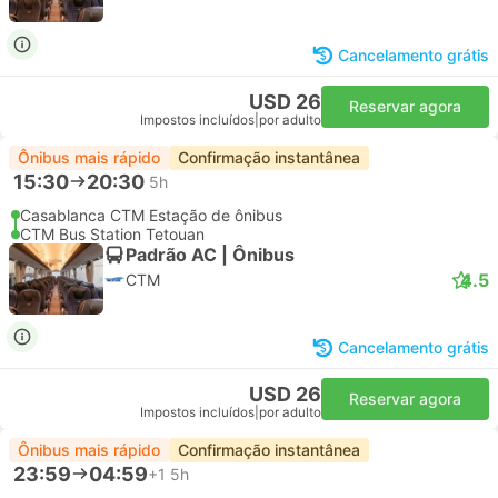
Cancelamento grátis
USD 26
Reservar agora
Impostos incluídos
|
por adulto
Ônibus mais rápido
Confirmação instantânea
15:30
20:30
5h
Casablanca CTM Estação de ônibus
CTM Bus Station Tetouan
Padrão AC | Ônibus
4.5
CTM
Cancelamento grátis
USD 26
Reservar agora
Impostos incluídos
|
por adulto
Ônibus mais rápido
Confirmação instantânea
23:59
04:59
+1
5h