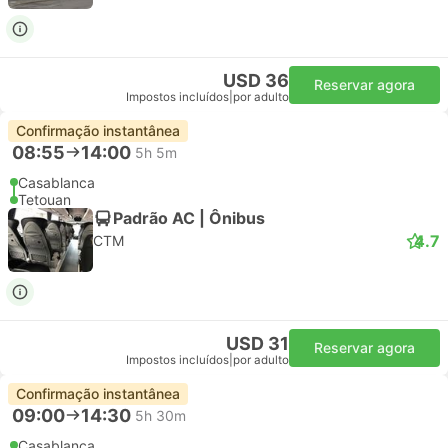
USD 36
Reservar agora
Impostos incluídos
|
por adulto
Confirmação instantânea
08:55
14:00
5h 5m
Casablanca
Tetouan
Padrão AC | Ônibus
4.7
CTM
USD 31
Reservar agora
Impostos incluídos
|
por adulto
Confirmação instantânea
09:00
14:30
5h 30m
Casablanca