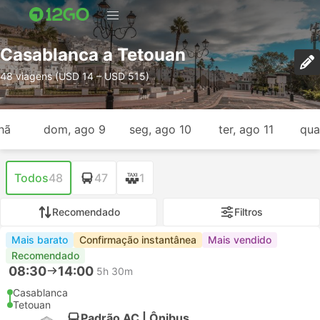
Casablanca a Tetouan
48 viagens (USD 14 – USD 515)
hã
dom, ago 9
seg, ago 10
ter, ago 11
qua
Todos
48
47
1
Recomendado
Filtros
Mais barato
Confirmação instantânea
Mais vendido
Recomendado
08:30
14:00
5h 30m
Casablanca
Tetouan
Padrão AC | Ônibus