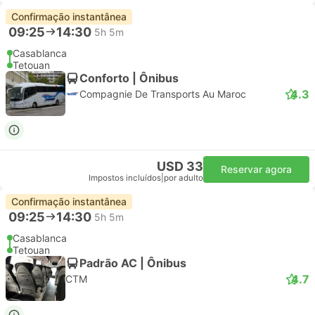
Confirmação instantânea
09:25
14:30
5h 5m
Casablanca
Tetouan
Conforto | Ônibus
4.3
Compagnie De Transports Au Maroc
USD 33
Reservar agora
Impostos incluídos
|
por adulto
Confirmação instantânea
09:25
14:30
5h 5m
Casablanca
Tetouan
Padrão AC | Ônibus
4.7
CTM