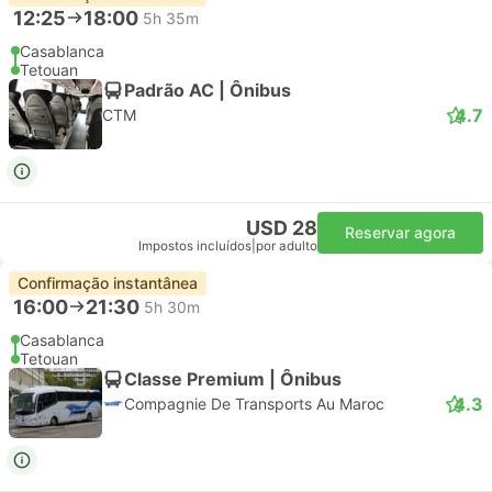
12:25
18:00
5h 35m
Casablanca
Tetouan
Padrão AC | Ônibus
4.7
CTM
USD 28
Reservar agora
Impostos incluídos
|
por adulto
Confirmação instantânea
16:00
21:30
5h 30m
Casablanca
Tetouan
Classe Premium | Ônibus
4.3
Compagnie De Transports Au Maroc