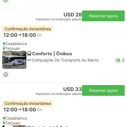
USD 28
Reservar agora
Impostos incluídos
|
por adulto
Confirmação instantânea
12:00
18:00
6h
Casablanca
Tetouan
Conforto | Ônibus
4.3
Compagnie De Transports Au Maroc
USD 33
Reservar agora
Impostos incluídos
|
por adulto
Confirmação instantânea
12:00
18:00
6h
Casablanca
Tetouan