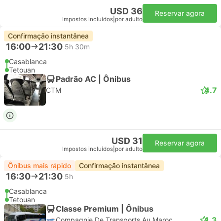
USD 36
Reservar agora
Impostos incluídos
|
por adulto
Confirmação instantânea
16:00
21:30
5h 30m
Casablanca
Tetouan
Padrão AC | Ônibus
4.7
CTM
USD 31
Reservar agora
Impostos incluídos
|
por adulto
Ônibus mais rápido
Confirmação instantânea
16:30
21:30
5h
Casablanca
Tetouan
Classe Premium | Ônibus
4.3
Compagnie De Transports Au Maroc