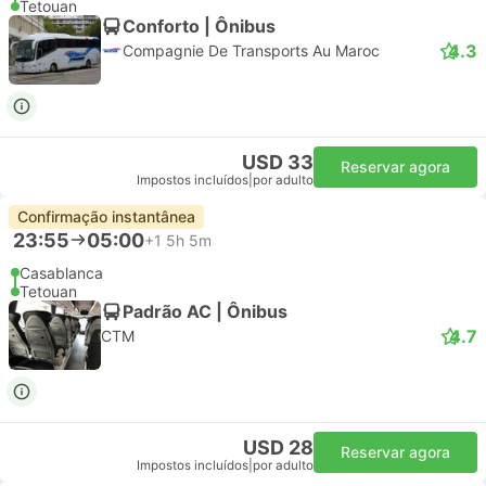
Tetouan
Conforto | Ônibus
4.3
Compagnie De Transports Au Maroc
USD 33
Reservar agora
Impostos incluídos
|
por adulto
Confirmação instantânea
23:55
05:00
+1
5h 5m
Casablanca
Tetouan
Padrão AC | Ônibus
4.7
CTM
USD 28
Reservar agora
Impostos incluídos
|
por adulto