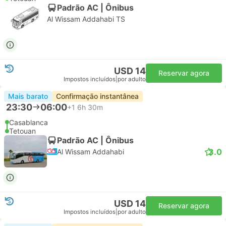
Padrão AC | Ônibus
Al Wissam Addahabi TS
USD 14
Reservar agora
Impostos incluídos
|
por adulto
Mais barato
Confirmação instantânea
23:30
06:00
+1
6h 30m
Casablanca
Tetouan
Padrão AC | Ônibus
3.0
Al Wissam Addahabi
USD 14
Reservar agora
Impostos incluídos
|
por adulto