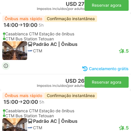
USD 27
Reservar agora
Impostos incluídos
|
por adulto
Ônibus mais rápido
Confirmação instantânea
14:00
19:00
5h
Casablanca CTM Estação de ônibus
CTM Bus Station Tetouan
Padrão AC | Ônibus
4.5
CTM
Cancelamento grátis
USD 26
Reservar agora
Impostos incluídos
|
por adulto
Ônibus mais rápido
Confirmação instantânea
15:00
20:00
5h
Casablanca CTM Estação de ônibus
CTM Bus Station Tetouan
Padrão AC | Ônibus
4.5
CTM