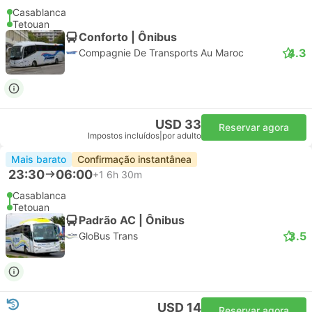
Casablanca
Tetouan
Conforto | Ônibus
4.3
Compagnie De Transports Au Maroc
USD 33
Reservar agora
Impostos incluídos
|
por adulto
Mais barato
Confirmação instantânea
23:30
06:00
+1
6h 30m
Casablanca
Tetouan
Padrão AC | Ônibus
3.5
GloBus Trans
USD 14
Reservar agora