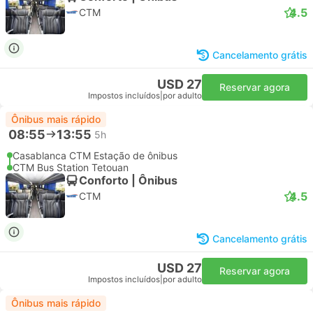
4.5
CTM
Cancelamento grátis
USD 27
Reservar agora
Impostos incluídos
|
por adulto
Ônibus mais rápido
08:55
13:55
5h
Casablanca CTM Estação de ônibus
CTM Bus Station Tetouan
Conforto | Ônibus
4.5
CTM
Cancelamento grátis
USD 27
Reservar agora
Impostos incluídos
|
por adulto
Ônibus mais rápido