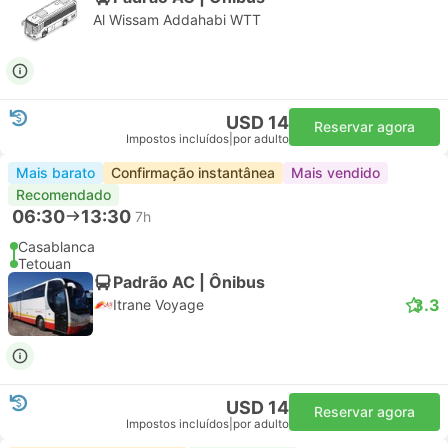
Al Wissam Addahabi WTT
USD 14
Reservar agora
Impostos incluídos
|
por adulto
Mais barato
Confirmação instantânea
Mais vendido
Recomendado
06:30
13:30
7h
Casablanca
Tetouan
Padrão AC | Ônibus
3.3
Itrane Voyage
USD 14
Reservar agora
Impostos incluídos
|
por adulto