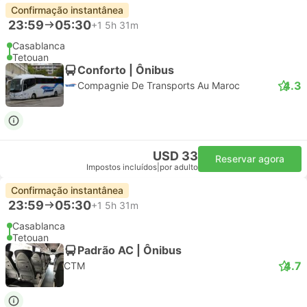
Confirmação instantânea
23:59
05:30
+1
5h 31m
Casablanca
Tetouan
Conforto | Ônibus
4.3
Compagnie De Transports Au Maroc
USD 33
Reservar agora
Impostos incluídos
|
por adulto
Confirmação instantânea
23:59
05:30
+1
5h 31m
Casablanca
Tetouan
Padrão AC | Ônibus
4.7
CTM