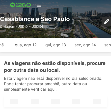
Casablanca a Sao Paulo
0 viagem (USD 0 – USD 0)
hã
qua, ago 12
qui, ago 13
sex, ago 14
sab
As viagens não estão disponíveis, procure
por outra data ou local.
Esta viagem não está disponível no dia selecionado.
Pode tentar procurar amanhã, outra data ou
simplesmente verificar aqui: