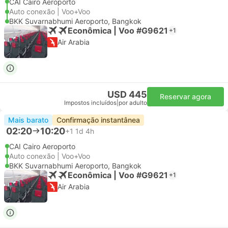
CAI Cairo Aeroporto
Auto conexão | Voo+Voo
BKK Suvarnabhumi Aeroporto, Bangkok
Econômica | Voo #G9621
+1
Air Arabia
USD 445
Reservar agora
Impostos incluídos
|
por adulto
Mais barato
Confirmação instantânea
02:20
10:20
+1
1d 4h
CAI Cairo Aeroporto
Auto conexão | Voo+Voo
BKK Suvarnabhumi Aeroporto, Bangkok
Econômica | Voo #G9621
+1
Air Arabia