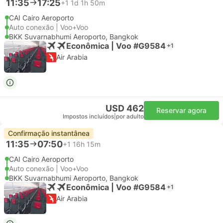
11:35
17:25
+1
1d 1h 50m
CAI Cairo Aeroporto
Auto conexão | Voo+Voo
BKK Suvarnabhumi Aeroporto, Bangkok
Econômica | Voo #G9584
+1
Air Arabia
USD 462
Reservar agora
Impostos incluídos
|
por adulto
Confirmação instantânea
11:35
07:50
+1
16h 15m
CAI Cairo Aeroporto
Auto conexão | Voo+Voo
BKK Suvarnabhumi Aeroporto, Bangkok
Econômica | Voo #G9584
+1
Air Arabia