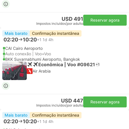
USD 491
Reservar agora
Impostos incluídos
|
por adulto
Mais barato
Confirmação instantânea
02:20
10:20
+1
1d 4h
CAI Cairo Aeroporto
Auto conexão | Voo+Voo
BKK Suvarnabhumi Aeroporto, Bangkok
Econômica | Voo #G9621
+1
Air Arabia
USD 447
Reservar agora
Impostos incluídos
|
por adulto
Mais barato
Confirmação instantânea
02:20
10:20
+1
1d 4h