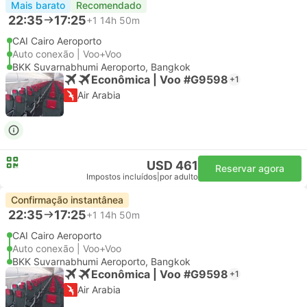
Mais barato
Recomendado
22:35
17:25
+1
14h 50m
CAI Cairo Aeroporto
Auto conexão | Voo+Voo
BKK Suvarnabhumi Aeroporto, Bangkok
Econômica | Voo #G9598
+1
Air Arabia
USD 461
Reservar agora
Impostos incluídos
|
por adulto
Confirmação instantânea
22:35
17:25
+1
14h 50m
CAI Cairo Aeroporto
Auto conexão | Voo+Voo
BKK Suvarnabhumi Aeroporto, Bangkok
Econômica | Voo #G9598
+1
Air Arabia