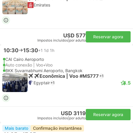
Emirates
USD 577
Reservar agora
Impostos incluídos
|
por adulto
10:30
15:30
+1
1d 1h
CAI Cairo Aeroporto
Auto conexão | Voo+Voo
BKK Suvarnabhumi Aeroporto, Bangkok
Econômica | Voo #MS777
+1
4.5
Egyptair
+1
USD 3119
Reservar agora
Impostos incluídos
|
por adulto
Mais barato
Confirmação instantânea