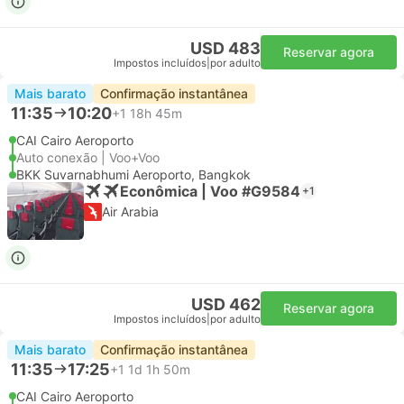
USD 483
Reservar agora
Impostos incluídos
|
por adulto
Mais barato
Confirmação instantânea
11:35
10:20
+1
18h 45m
CAI Cairo Aeroporto
Auto conexão | Voo+Voo
BKK Suvarnabhumi Aeroporto, Bangkok
Econômica | Voo #G9584
+1
Air Arabia
USD 462
Reservar agora
Impostos incluídos
|
por adulto
Mais barato
Confirmação instantânea
11:35
17:25
+1
1d 1h 50m
CAI Cairo Aeroporto