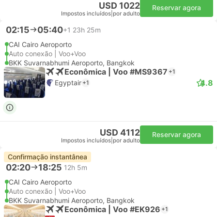
USD 1022
Reservar agora
Impostos incluídos
|
por adulto
02:15
05:40
+1
23h 25m
CAI Cairo Aeroporto
Auto conexão | Voo+Voo
BKK Suvarnabhumi Aeroporto, Bangkok
Econômica | Voo #MS9367
+1
4.8
Egyptair
+1
USD 4112
Reservar agora
Impostos incluídos
|
por adulto
Confirmação instantânea
02:20
18:25
12h 5m
CAI Cairo Aeroporto
Auto conexão | Voo+Voo
BKK Suvarnabhumi Aeroporto, Bangkok
Econômica | Voo #EK926
+1