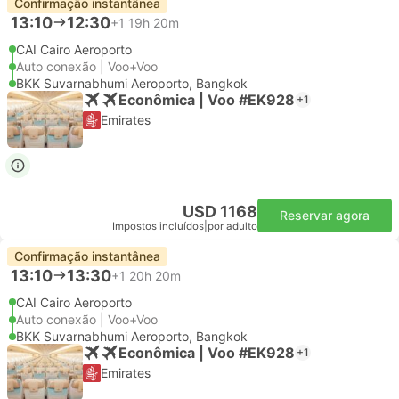
Confirmação instantânea
13:10
12:30
+1
19h 20m
CAI Cairo Aeroporto
Auto conexão | Voo+Voo
BKK Suvarnabhumi Aeroporto, Bangkok
Econômica | Voo #EK928
+1
Emirates
USD 1168
Reservar agora
Impostos incluídos
|
por adulto
Confirmação instantânea
13:10
13:30
+1
20h 20m
CAI Cairo Aeroporto
Auto conexão | Voo+Voo
BKK Suvarnabhumi Aeroporto, Bangkok
Econômica | Voo #EK928
+1
Emirates