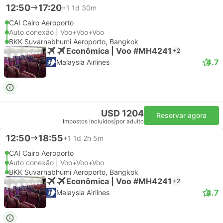
12:50
17:20
+1
1d 30m
CAI Cairo Aeroporto
Auto conexão | Voo+Voo+Voo
BKK Suvarnabhumi Aeroporto, Bangkok
Econômica | Voo #MH4241
+2
4.7
Malaysia Airlines
USD 1204
Reservar agora
Impostos incluídos
|
por adulto
12:50
18:55
+1
1d 2h 5m
CAI Cairo Aeroporto
Auto conexão | Voo+Voo+Voo
BKK Suvarnabhumi Aeroporto, Bangkok
Econômica | Voo #MH4241
+2
4.7
Malaysia Airlines