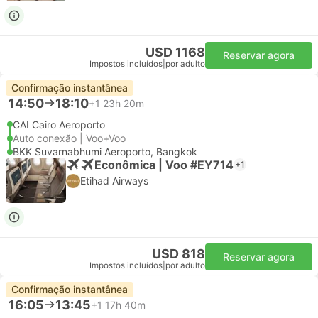
USD 1168
Reservar agora
Impostos incluídos
|
por adulto
Confirmação instantânea
14:50
18:10
+1
23h 20m
CAI Cairo Aeroporto
Auto conexão | Voo+Voo
BKK Suvarnabhumi Aeroporto, Bangkok
Econômica | Voo #EY714
+1
Etihad Airways
USD 818
Reservar agora
Impostos incluídos
|
por adulto
Confirmação instantânea
16:05
13:45
+1
17h 40m