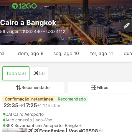
Cairo a Bangkok
56 viagens (USD 440 – USD 4112)
hã
dom, ago 9
seg, ago 10
ter, ago 11
qua
Todos
56
56
Recomendado
Filtros
Confirmação instantânea
Recomendado
22:35
17:25
+1
14h 50m
CAI Cairo Aeroporto
Auto conexão | Voo+Voo
BKK Suvarnabhumi Aeroporto, Bangkok
Econômica | Voo #G9598
+1