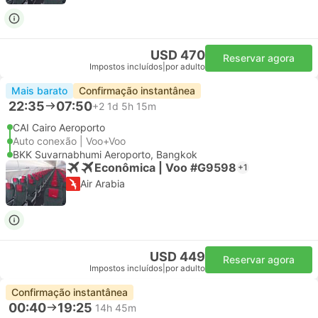
USD 470
Reservar agora
Impostos incluídos
|
por adulto
Mais barato
Confirmação instantânea
22:35
07:50
+2
1d 5h 15m
CAI Cairo Aeroporto
Auto conexão | Voo+Voo
BKK Suvarnabhumi Aeroporto, Bangkok
Econômica | Voo #G9598
+1
Air Arabia
USD 449
Reservar agora
Impostos incluídos
|
por adulto
Confirmação instantânea
00:40
19:25
14h 45m