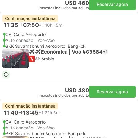
USD 460
Reservar agora
Impostos incluídos
|
por adulto
Confirmação instantânea
11:35
07:50
+1
16h 15m
CAI Cairo Aeroporto
Auto conexão | Voo+Voo
BKK Suvarnabhumi Aeroporto, Bangkok
Econômica | Voo #G9584
+1
Air Arabia
USD 480
Reservar agora
Impostos incluídos
|
por adulto
Confirmação instantânea
11:40
13:45
+1
22h 5m
CAI Cairo Aeroporto
Auto conexão | Voo+Voo
BKK Suvarnabhumi Aeroporto, Bangkok