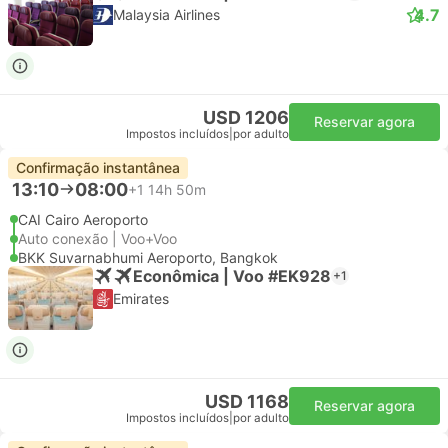
4.7
Malaysia Airlines
USD 1206
Reservar agora
Impostos incluídos
|
por adulto
Confirmação instantânea
13:10
08:00
+1
14h 50m
CAI Cairo Aeroporto
Auto conexão | Voo+Voo
BKK Suvarnabhumi Aeroporto, Bangkok
Econômica | Voo #EK928
+1
Emirates
USD 1168
Reservar agora
Impostos incluídos
|
por adulto