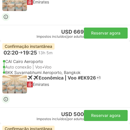
Emirates
USD 669
Reservar agora
Impostos incluídos
|
por adulto
Confirmação instantânea
02:20
19:25
13h 5m
CAI Cairo Aeroporto
Auto conexão | Voo+Voo
BKK Suvarnabhumi Aeroporto, Bangkok
Econômica | Voo #EK926
+1
Emirates
USD 500
Reservar agora
Impostos incluídos
|
por adulto
Confirmação instantânea