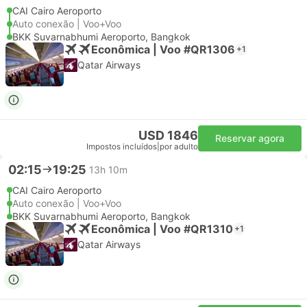
CAI Cairo Aeroporto
Auto conexão | Voo+Voo
BKK Suvarnabhumi Aeroporto, Bangkok
Econômica | Voo #QR1306
+1
Qatar Airways
USD 1846
Reservar agora
Impostos incluídos
|
por adulto
02:15
19:25
13h 10m
CAI Cairo Aeroporto
Auto conexão | Voo+Voo
BKK Suvarnabhumi Aeroporto, Bangkok
Econômica | Voo #QR1310
+1
Qatar Airways