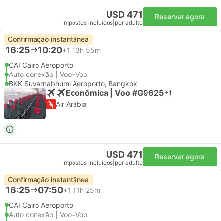
USD 471
Reservar agora
Impostos incluídos
|
por adulto
Confirmação instantânea
16:25
10:20
+1
13h 55m
CAI Cairo Aeroporto
Auto conexão | Voo+Voo
BKK Suvarnabhumi Aeroporto, Bangkok
Econômica | Voo #G9625
+1
Air Arabia
USD 471
Reservar agora
Impostos incluídos
|
por adulto
Confirmação instantânea
16:25
07:50
+1
11h 25m
CAI Cairo Aeroporto
Auto conexão | Voo+Voo