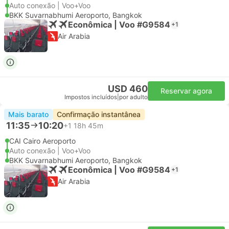
Auto conexão | Voo+Voo
BKK Suvarnabhumi Aeroporto, Bangkok
Econômica | Voo #G9584
+1
Air Arabia
USD 460
Reservar agora
Impostos incluídos
|
por adulto
Mais barato
Confirmação instantânea
11:35
10:20
+1
18h 45m
CAI Cairo Aeroporto
Auto conexão | Voo+Voo
BKK Suvarnabhumi Aeroporto, Bangkok
Econômica | Voo #G9584
+1
Air Arabia