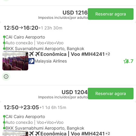
USD 1216
Reservar agora
Impostos incluídos
|
por adulto
12:50
16:20
+1
23h 30m
CAI Cairo Aeroporto
Auto conexão | Voo+Voo+Voo
BKK Suvarnabhumi Aeroporto, Bangkok
Econômica | Voo #MH4241
+2
4.7
Malaysia Airlines
USD 1204
Reservar agora
Impostos incluídos
|
por adulto
12:50
23:05
+1
1d 6h 15m
CAI Cairo Aeroporto
Auto conexão | Voo+Voo+Voo
BKK Suvarnabhumi Aeroporto, Bangkok
Econômica | Voo #MH4241
+2