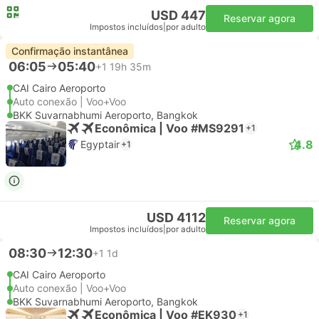
USD 447
Reservar agora
Impostos incluídos
|
por adulto
Confirmação instantânea
06:05
05:40
+1
19h 35m
CAI Cairo Aeroporto
Auto conexão | Voo+Voo
BKK Suvarnabhumi Aeroporto, Bangkok
Econômica | Voo #MS9291
+1
4.8
Egyptair
+1
USD 4112
Reservar agora
Impostos incluídos
|
por adulto
08:30
12:30
+1
1d
CAI Cairo Aeroporto
Auto conexão | Voo+Voo
BKK Suvarnabhumi Aeroporto, Bangkok
Econômica | Voo #EK930
+1