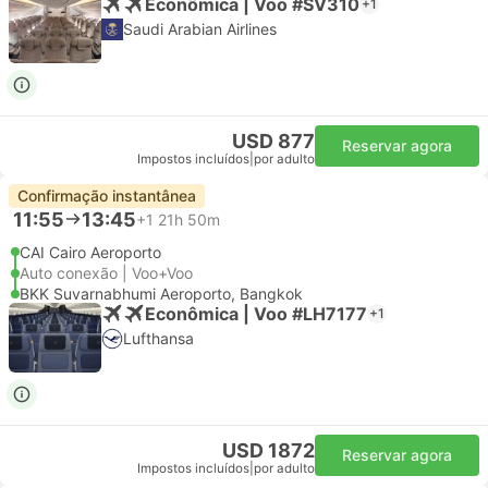
Econômica | Voo #SV310
+1
Saudi Arabian Airlines
USD 877
Reservar agora
Impostos incluídos
|
por adulto
Confirmação instantânea
11:55
13:45
+1
21h 50m
CAI Cairo Aeroporto
Auto conexão | Voo+Voo
BKK Suvarnabhumi Aeroporto, Bangkok
Econômica | Voo #LH7177
+1
Lufthansa
USD 1872
Reservar agora
Impostos incluídos
|
por adulto