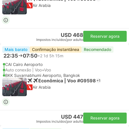
Air Arabia
USD 468
Reservar agora
Impostos incluídos
|
por adulto
Mais barato
Confirmação instantânea
Recomendado
22:35
07:50
+2
1d 5h 15m
CAI Cairo Aeroporto
Auto conexão | Voo+Voo
BKK Suvarnabhumi Aeroporto, Bangkok
Econômica | Voo #G9598
+1
Air Arabia
USD 447
Reservar agora
Impostos incluídos
|
por adulto