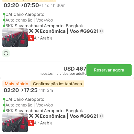
02:20
07:50
+1
1d 1h 30m
CAI Cairo Aeroporto
Auto conexão | Voo+Voo
BKK Suvarnabhumi Aeroporto, Bangkok
Econômica | Voo #G9621
+1
Air Arabia
USD 467
Reservar agora
Impostos incluídos
|
por adulto
Mais rápido
Confirmação instantânea
02:20
17:25
11h 5m
CAI Cairo Aeroporto
Auto conexão | Voo+Voo
BKK Suvarnabhumi Aeroporto, Bangkok
Econômica | Voo #G9621
+1
Air Arabia