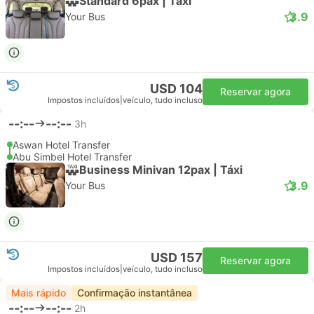
Standard 6pax | Táxi
3.9
Your Bus
USD 104
Reservar agora
Impostos incluídos
|
veículo, tudo incluso
--:--
--:--
3h
Aswan Hotel Transfer
Abu Simbel Hotel Transfer
Business Minivan 12pax | Táxi
3.9
Your Bus
USD 157
Reservar agora
Impostos incluídos
|
veículo, tudo incluso
Mais rápido
Confirmação instantânea
--:--
--:--
2h