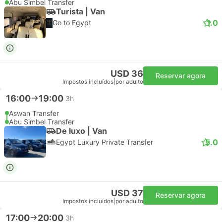
Abu Simbel Transfer
Turista | Van
1.0
Go to Egypt
USD 36
Reservar agora
Impostos incluídos
|
por adulto
16:00
19:00
3h
Aswan Transfer
Abu Simbel Transfer
De luxo | Van
5.0
Egypt Luxury Private Transfer
USD 37
Reservar agora
Impostos incluídos
|
por adulto
17:00
20:00
3h