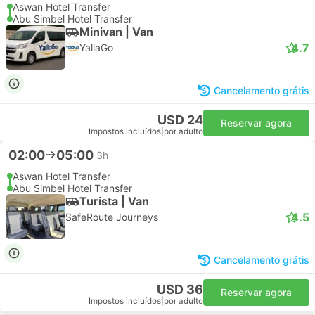
Aswan Hotel Transfer
Abu Simbel Hotel Transfer
Minivan | Van
4.7
YallaGo
Cancelamento grátis
USD 24
Reservar agora
Impostos incluídos
|
por adulto
02:00
05:00
3h
Aswan Hotel Transfer
Abu Simbel Hotel Transfer
Turista | Van
4.5
SafeRoute Journeys
Cancelamento grátis
USD 36
Reservar agora
Impostos incluídos
|
por adulto