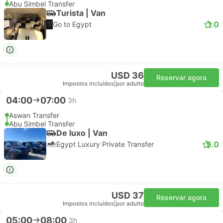
Abu Simbel Transfer
Turista | Van
1.0
Go to Egypt
USD 36
Reservar agora
Impostos incluídos
|
por adulto
04:00
07:00
3h
Aswan Transfer
Abu Simbel Transfer
De luxo | Van
5.0
Egypt Luxury Private Transfer
USD 37
Reservar agora
Impostos incluídos
|
por adulto
05:00
08:00
3h