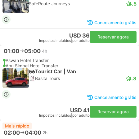
4.5
SafeRoute Journeys
Cancelamento grátis
USD 36
Reservar agora
Impostos incluídos
|
por adulto
01:00
05:00
4h
Aswan Hotel Transfer
Abu Simbel Hotel Transfer
Tourist Car | Van
4.8
Basita Tours
Cancelamento grátis
USD 41
Reservar agora
Impostos incluídos
|
por adulto
Mais rápido
02:00
04:00
2h