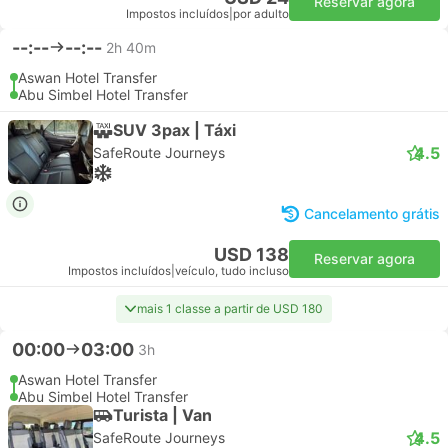
Reservar agora
Impostos incluídos
|
por adulto
--:--
--:--
2h 40m
Aswan Hotel Transfer
Abu Simbel Hotel Transfer
SUV 3pax | Táxi
4.5
SafeRoute Journeys
Cancelamento grátis
USD 138
Reservar agora
Impostos incluídos
|
veículo, tudo incluso
mais 1 classe a partir de USD 180
00:00
03:00
3h
Aswan Hotel Transfer
Abu Simbel Hotel Transfer
Turista | Van
4.5
SafeRoute Journeys