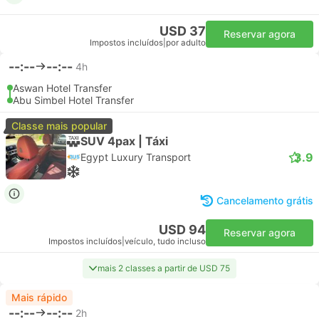
USD 37
Reservar agora
Impostos incluídos
|
por adulto
--:--
--:--
4h
Aswan Hotel Transfer
Abu Simbel Hotel Transfer
Classe mais popular
SUV 4pax | Táxi
3.9
Egypt Luxury Transport
Cancelamento grátis
USD 94
Reservar agora
Impostos incluídos
|
veículo, tudo incluso
mais 2 classes a partir de USD 75
Mais rápido
--:--
--:--
2h