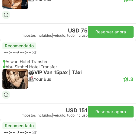
USD 75
Reservar agora
Impostos incluídos
|
veículo, tudo incluso
Recomendado
--:--
--:--
3h
Aswan Hotel Transfer
Abu Simbel Hotel Transfer
VIP Van 15pax | Táxi
4.3
Your Bus
USD 151
Reservar agora
Impostos incluídos
|
veículo, tudo incluso
Recomendado
--:--
--:--
3h