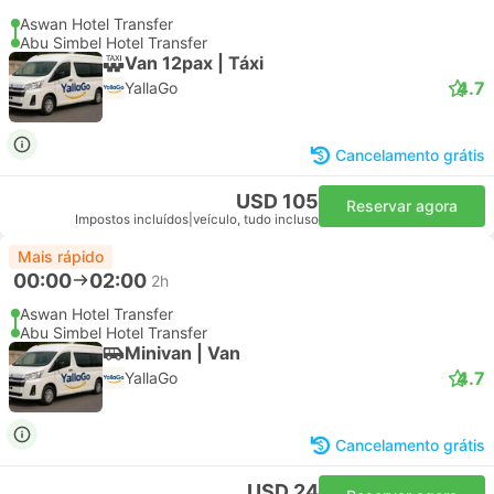
Aswan Hotel Transfer
Abu Simbel Hotel Transfer
Van 12pax | Táxi
4.7
YallaGo
Cancelamento grátis
USD 105
Reservar agora
Impostos incluídos
|
veículo, tudo incluso
Mais rápido
00:00
02:00
2h
Aswan Hotel Transfer
Abu Simbel Hotel Transfer
Minivan | Van
4.7
YallaGo
Cancelamento grátis
USD 24