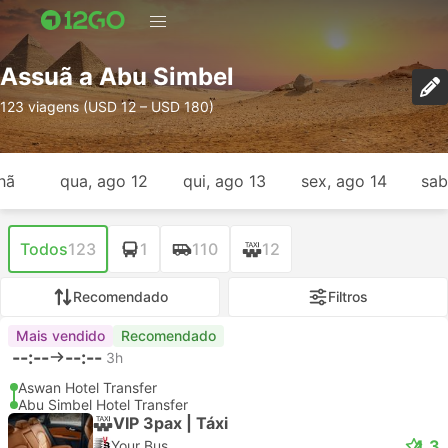
Assuã a Abu Simbel
123 viagens (USD 12 – USD 180)
hã
qua, ago 12
qui, ago 13
sex, ago 14
sab
Todos
123
1
110
12
Recomendado
Filtros
Mais vendido
Recomendado
--:--
--:--
3h
Aswan Hotel Transfer
Abu Simbel Hotel Transfer
VIP 3pax | Táxi
4.3
Your Bus