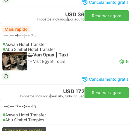
Cancelamento grátis
USD 36
Reservar agora
Impostos incluídos
|
por adulto
Mais rápido
--:--
--:--
2h
Aswan Hotel Transfer
Abu Simbel Hotel Transfer
Van 9pax | Táxi
4.5
Visit Egypt Tours
Cancelamento grátis
USD 172
Reservar agora
Impostos incluídos
|
veículo, tudo incluso
--:--
--:--
4h
Aswan Hotel Transfer
Abu Simbel Temples
Classe mais popular