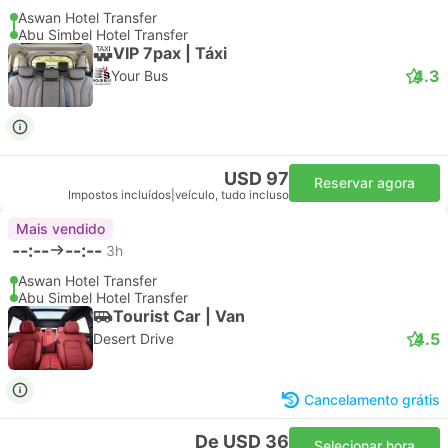
Aswan Hotel Transfer
Abu Simbel Hotel Transfer
VIP 7pax | Táxi
4.3
Your Bus
USD 97
Reservar agora
Impostos incluídos
|
veículo, tudo incluso
Mais vendido
--:--
--:--
3h
Aswan Hotel Transfer
Abu Simbel Hotel Transfer
Tourist Car | Van
4.5
Desert Drive
Cancelamento grátis
De USD 36
Selecionar hora