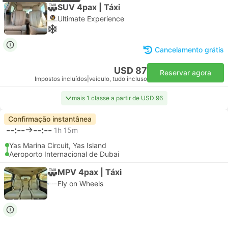
SUV 4pax | Táxi
Ultimate Experience
Cancelamento grátis
USD 87
Reservar agora
Impostos incluídos
|
veículo, tudo incluso
mais 1 classe a partir de USD 96
Confirmação instantânea
--:--
--:--
1h 15m
Yas Marina Circuit, Yas Island
Aeroporto Internacional de Dubai
MPV 4pax | Táxi
Fly on Wheels