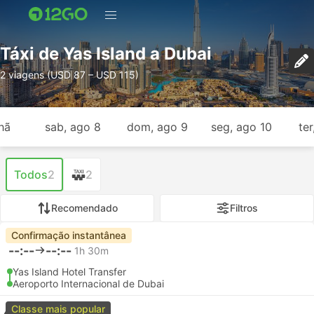
Táxi de Yas Island a Dubai
2 viagens (USD 87 – USD 115)
hã
sab, ago 8
dom, ago 9
seg, ago 10
ter
Todos
2
2
Recomendado
Filtros
Confirmação instantânea
--:--
--:--
1h 30m
Yas Island Hotel Transfer
Aeroporto Internacional de Dubai
Classe mais popular