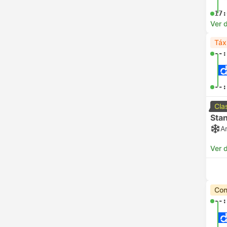
17:
Ver 
Táx
--:
--:
Cla
Sta
A
Ver 
Con
--: