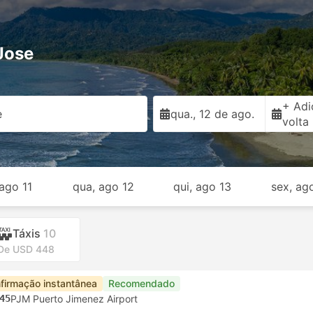
Jose
+ Adi
e
qua., 12 de ago.
volta
 ago 11
qua, ago 12
qui, ago 13
sex, ag
Táxis
10
De USD 448
firmação instantânea
Recomendado
45
PJM Puerto Jimenez Airport