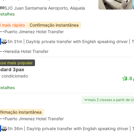
00
SJO Juan Santamaria Aeroporto, Alajuela
detalhes
i mais rápido
Confirmação instantânea
--
Puerto Jimenez Hotel Transfer
5h 31m
| Daytrip private transfer with English speaking driver
|
T
--
Heredia Hotel Transfer
sse mais popular
ndard 3pax
r condicionado
4.8
detalhes
mais 2 classes a partir de 
firmação instantânea
--
Puerto Jimenez Hotel Transfer
5h 36m
| Daytrip private transfer with English speaking driver
|