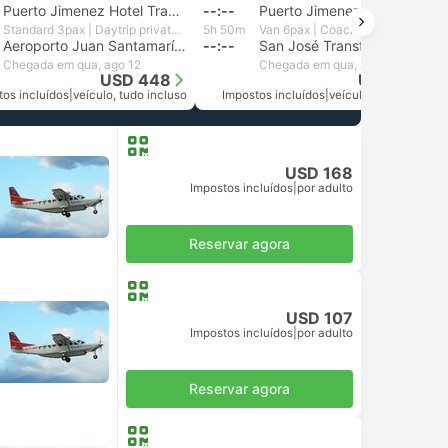
Puerto Jimenez Hotel Transfer
--:--
Puerto Jimenez Hotel Transfer
Standard 3pax | Daytrip private transfer with English speaking driver
5h 50m
Van 6pax | Coach Costa Rica
Aeroporto Juan Santamaría, Alajuela
--:--
San José Transfer de hotel
Chegada em qua, ago 12
Chegada em qua, ago 12
USD 448
USD 578
tos incluídos
|
veículo, tudo incluso
Impostos incluídos
|
veículo, tudo incluso
USD 168
Impostos incluídos
|
por adulto
Reservar agora
USD 107
Impostos incluídos
|
por adulto
Reservar agora