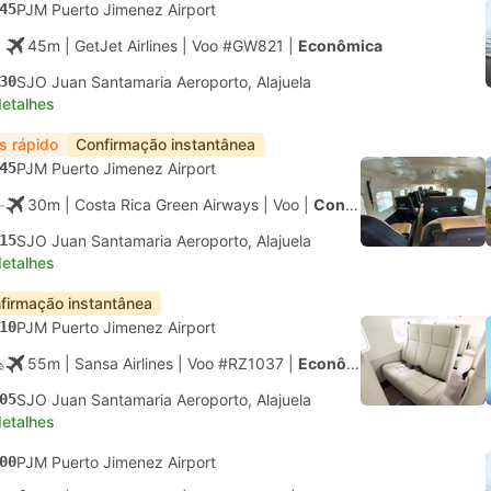
45
PJM Puerto Jimenez Airport
45m
| GetJet Airlines
|
Voo #GW821
|
Econômica
30
SJO Juan Santamaria Aeroporto, Alajuela
detalhes
s rápido
Confirmação instantânea
45
PJM Puerto Jimenez Airport
30m
| Costa Rica Green Airways
|
Voo
|
Conforto
15
SJO Juan Santamaria Aeroporto, Alajuela
detalhes
firmação instantânea
10
PJM Puerto Jimenez Airport
55m
| Sansa Airlines
|
Voo #RZ1037
|
Econômica
05
SJO Juan Santamaria Aeroporto, Alajuela
detalhes
00
PJM Puerto Jimenez Airport