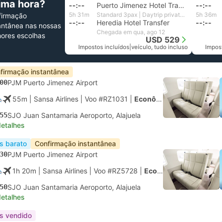
tima hora?
--:--
Puerto Jimenez Hotel Transfer
--:--
5h 31m
Standard 3pax | Daytrip private transfer with English speaking driver
5h 36m
firmação
--:--
Heredia Hotel Transfer
--:--
antânea nas nossas
Chegada em qua, ago 12
ores escolhas
USD 529
Impostos incluídos
|
veículo, tudo incluso
Impos
firmação instantânea
00
PJM Puerto Jimenez Airport
55m
| Sansa Airlines
|
Voo #RZ1031
|
Econômica
55
SJO Juan Santamaria Aeroporto, Alajuela
detalhes
s barato
Confirmação instantânea
30
PJM Puerto Jimenez Airport
1h 20m
| Sansa Airlines
|
Voo #RZ5728
|
Econômica
50
SJO Juan Santamaria Aeroporto, Alajuela
detalhes
s vendido