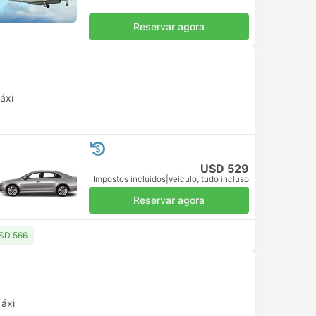
Reservar agora
áxi
USD 529
Impostos incluídos
|
veículo, tudo incluso
Reservar agora
USD 566
Táxi