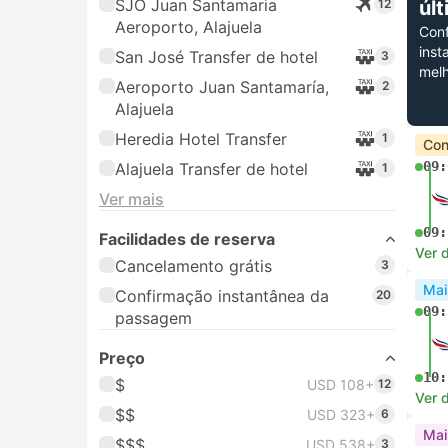
SJO Juan Santamaria
12
úl
Aeroporto, Alajuela
Con
inst
San José Transfer de hotel
3
melh
Aeroporto Juan Santamaría,
2
Alajuela
Heredia Hotel Transfer
1
Con
09:
Alajuela Transfer de hotel
1
Ver mais
09:
Facilidades de reserva
Ver 
Cancelamento grátis
3
Mai
Confirmação instantânea da
20
09:
passagem
Preço
10:
$
USD 108+
12
Ver 
$$
USD 323+
6
Mai
$$$
USD 538+
3