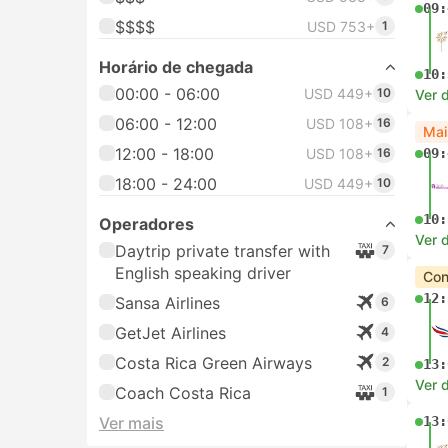
09:
$$$$
USD 753+
1
Horário de chegada
10:
00:00 - 06:00
USD 449+
10
Ver 
06:00 - 12:00
USD 108+
16
Mai
12:00 - 18:00
USD 108+
16
09:
18:00 - 24:00
USD 449+
10
10:
Operadores
Ver 
Daytrip private transfer with
7
English speaking driver
Con
12:
Sansa Airlines
6
GetJet Airlines
4
Costa Rica Green Airways
2
13:
Ver 
Coach Costa Rica
1
Ver mais
13: