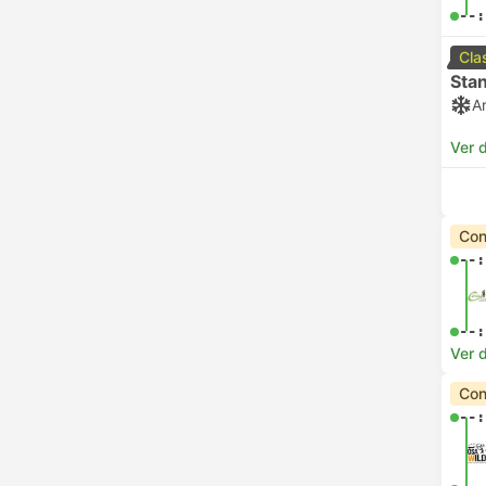
--:
Cla
Sta
A
Ver 
Con
--:
--:
Ver 
Con
--: