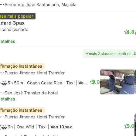
--
Aeroporto Juan Santamaría, Alajuela
sse mais popular
ndard 3pax
r condicionado
4.8
detalhes
mais 2 classes a partir de 
firmação instantânea
--
Puerto Jimenez Hotel Transfer
5.0
5h 50m
| Coach Costa Rica
|
Táxi
|
Van 6pax
--
San José Transfer de hotel
detalhes
firmação instantânea
--
Puerto Jimenez Hotel Transfer
5.0
6h
| Osa Wild
|
Táxi
|
Van 10pax