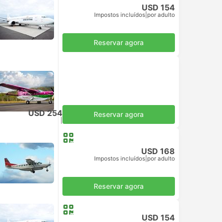
USD 154
Impostos incluídos
|
por adulto
Reservar agora
USD 254
Reservar agora
Impostos incluídos
|
por adulto
USD 168
Impostos incluídos
|
por adulto
Reservar agora
USD 154