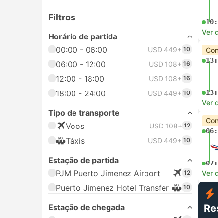
Filtros
10:
Ver 
Horário de partida
00:00 - 06:00
USD 449+
10
Con
13:
06:00 - 12:00
USD 108+
16
12:00 - 18:00
USD 108+
16
18:00 - 24:00
13:
USD 449+
10
Ver 
Tipo de transporte
Con
Voos
USD 108+
12
06:
Táxis
USD 449+
10
Estação de partida
07:
PJM Puerto Jimenez Airport
12
Ver 
Puerto Jimenez Hotel Transfer
10
Estação de chegada
Re