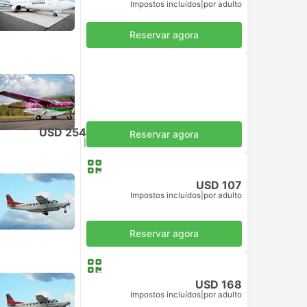
Impostos incluídos
|
por adulto
Reservar agora
USD 254
Reservar agora
Impostos incluídos
|
por adulto
USD 107
Impostos incluídos
|
por adulto
Reservar agora
USD 168
Impostos incluídos
|
por adulto