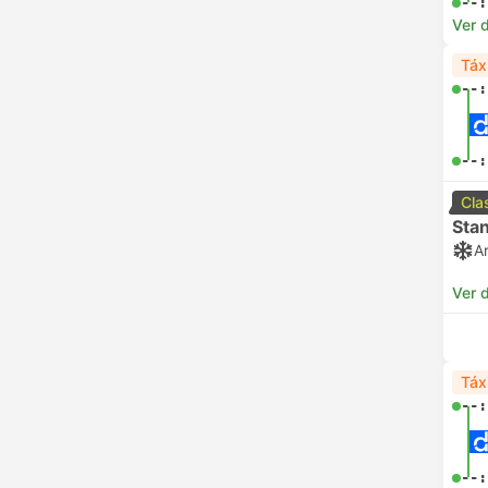
--:
Ver 
Táx
--:
--:
Cla
Sta
A
Ver 
Táx
--:
--: