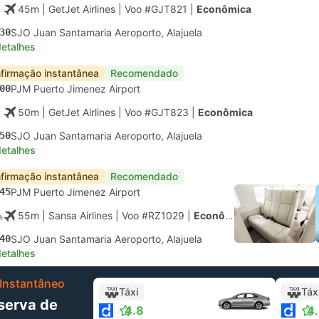
45m
| GetJet Airlines
|
Voo #GJT821
|
Econômica
30
SJO Juan Santamaria Aeroporto, Alajuela
detalhes
firmação instantânea
Recomendado
00
PJM Puerto Jimenez Airport
50m
| GetJet Airlines
|
Voo #GJT823
|
Econômica
50
SJO Juan Santamaria Aeroporto, Alajuela
detalhes
firmação instantânea
Recomendado
45
PJM Puerto Jimenez Airport
55m
| Sansa Airlines
|
Voo #RZ1029
|
Econômica
40
SJO Juan Santamaria Aeroporto, Alajuela
detalhes
Instantâneo
Táxi
Táx
serva de
4.8
4