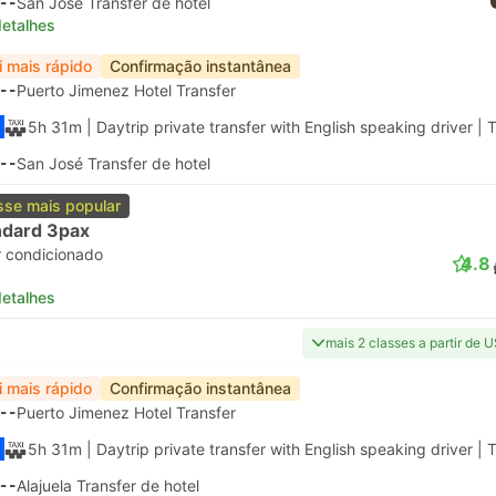
--
San José Transfer de hotel
detalhes
i mais rápido
Confirmação instantânea
--
Puerto Jimenez Hotel Transfer
5h 31m
| Daytrip private transfer with English speaking driver
|
T
--
San José Transfer de hotel
sse mais popular
ndard 3pax
r condicionado
4.8
detalhes
mais 2 classes a partir de 
i mais rápido
Confirmação instantânea
--
Puerto Jimenez Hotel Transfer
5h 31m
| Daytrip private transfer with English speaking driver
|
T
--
Alajuela Transfer de hotel