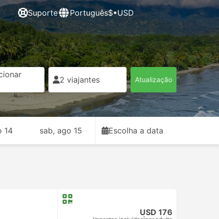
Suporte
Português
$•USD
cionar
2 viajantes
Atualização
o 14
sab, ago 15
Escolha a data
USD 176