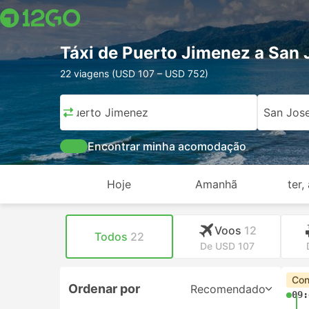
Táxi de Puerto Jimenez a San 
22 viagens (USD 107 – USD 752)
Puerto Jimenez
San Jos
Encontrar minha acomodação
Hoje
Amanhã
ter,
Voos
12
Todos
22
De USD 107
Con
Ordenar por
Recomendado
09: