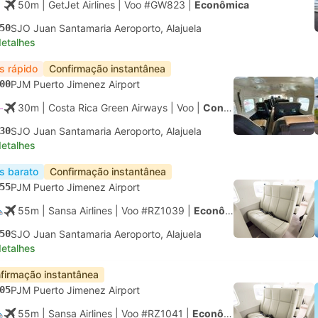
50m
| GetJet Airlines
|
Voo #GW823
|
Econômica
50
SJO Juan Santamaria Aeroporto, Alajuela
detalhes
s rápido
Confirmação instantânea
00
PJM Puerto Jimenez Airport
30m
| Costa Rica Green Airways
|
Voo
|
Conforto
30
SJO Juan Santamaria Aeroporto, Alajuela
detalhes
s barato
Confirmação instantânea
55
PJM Puerto Jimenez Airport
55m
| Sansa Airlines
|
Voo #RZ1039
|
Econômica
50
SJO Juan Santamaria Aeroporto, Alajuela
detalhes
firmação instantânea
05
PJM Puerto Jimenez Airport
55m
| Sansa Airlines
|
Voo #RZ1041
|
Econômica