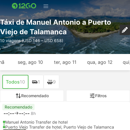
Táxi de Manuel Antonio a Puerto
Viejo de Talamanca
10 viagens (USD 146 – USD 658)
hã
seg, ago 10
ter, ago 11
qua, ago 12
qui
Todos
10
1
9
Recomendado
Filtros
Recomendado
--:--
--:--
8h
Manuel Antonio Transfer de hotel
Puerto Viejo Transfer de hotel, Puerto Viejo de Talamanca