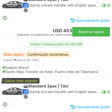
4.8
Daytrip private transfer with English speaking driver
Cancelamento grátis
USD 453
Reservar agora
Impostos incluídos
|
veículo, tudo incluso
mais 2 classes a partir de USD 638
Mais rápido
Confirmação instantânea
--:--
--:--
6h 14m
Quepos Airport
Puerto Viejo Transfer de hotel, Puerto Viejo de Talamanca
Classe mais popular
Standard 3pax | Táxi
4.8
Daytrip private transfer with English speaking driver
Cancelamento grátis