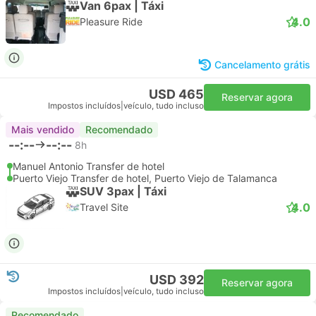
Van 6pax | Táxi
4.0
Pleasure Ride
Cancelamento grátis
USD 465
Reservar agora
Impostos incluídos
|
veículo, tudo incluso
Mais vendido
Recomendado
--:--
--:--
8h
Manuel Antonio Transfer de hotel
Puerto Viejo Transfer de hotel, Puerto Viejo de Talamanca
SUV 3pax | Táxi
4.0
Travel Site
USD 392
Reservar agora
Impostos incluídos
|
veículo, tudo incluso
Recomendado