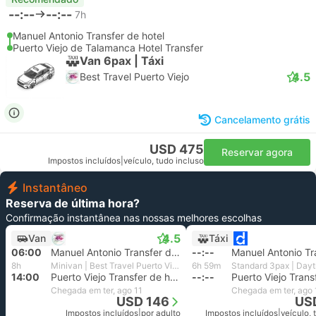
--:--
--:--
7h
Manuel Antonio Transfer de hotel
Puerto Viejo de Talamanca Hotel Transfer
Van 6pax | Táxi
4.5
Best Travel Puerto Viejo
Cancelamento grátis
USD 475
Reservar agora
Impostos incluídos
|
veículo, tudo incluso
Instantâneo
Reserva de última hora?
Confirmação instantânea nas nossas melhores escolhas
4.5
Van
Táxi
06:00
Manuel Antonio Transfer de hotel
--:--
8h
Minivan | Best Travel Puerto Viejo
6h 59m
14:00
Puerto Viejo Transfer de hotel, Puerto Viejo de Talamanca
--:--
Chegada em ter, ago 11
Chegada em ter, ago 
USD 146
US
Impostos incluídos
|
por adulto
Impostos incluídos
|
veículo, 