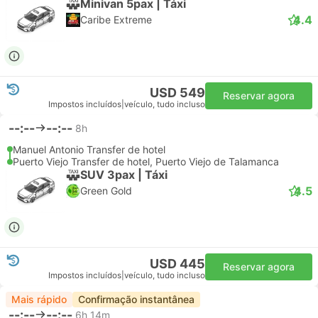
Minivan 5pax | Táxi
4.4
Caribe Extreme
USD 549
Reservar agora
Impostos incluídos
|
veículo, tudo incluso
--:--
--:--
8h
Manuel Antonio Transfer de hotel
Puerto Viejo Transfer de hotel, Puerto Viejo de Talamanca
SUV 3pax | Táxi
4.5
Green Gold
USD 445
Reservar agora
Impostos incluídos
|
veículo, tudo incluso
Mais rápido
Confirmação instantânea
--:--
--:--
6h 14m