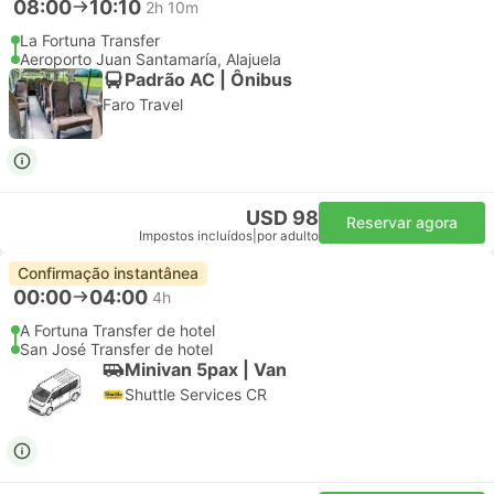
08:00
10:10
2h 10m
La Fortuna Transfer
Aeroporto Juan Santamaría, Alajuela
Padrão AC | Ônibus
Faro Travel
USD 98
Reservar agora
Impostos incluídos
|
por adulto
Confirmação instantânea
00:00
04:00
4h
A Fortuna Transfer de hotel
San José Transfer de hotel
Minivan 5pax | Van
Shuttle Services CR