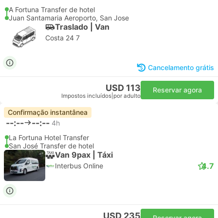
A Fortuna Transfer de hotel
Juan Santamaria Aeroporto, San Jose
Traslado | Van
Costa 24 7
Cancelamento grátis
USD 113
Reservar agora
Impostos incluídos
|
por adulto
Confirmação instantânea
--:--
--:--
4h
La Fortuna Hotel Transfer
San José Transfer de hotel
Van 9pax | Táxi
4.7
Interbus Online
USD 235
Reservar agora