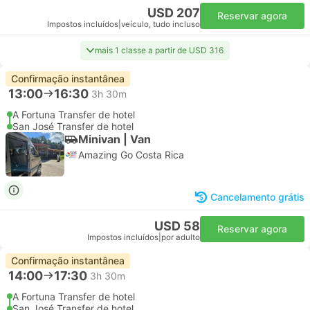
USD 207
Reservar agora
Impostos incluídos
|
veículo, tudo incluso
mais 1 classe a partir de USD 316
Confirmação instantânea
13:00
16:30
3h 30m
A Fortuna Transfer de hotel
San José Transfer de hotel
Minivan | Van
Amazing Go Costa Rica
Cancelamento grátis
USD 58
Reservar agora
Impostos incluídos
|
por adulto
Confirmação instantânea
14:00
17:30
3h 30m
A Fortuna Transfer de hotel
San José Transfer de hotel