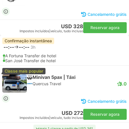
Cancelamento grátis
USD 328
Reservar agora
Impostos incluídos
|
veículo, tudo incluso
Confirmação instantânea
--:--
--:--
3h
A Fortuna Transfer de hotel
San José Transfer de hotel
Classe mais popular
Minivan 5pax | Táxi
5.0
Quercus Travel
Cancelamento grátis
USD 272
Reservar agora
Impostos incluídos
|
veículo, tudo incluso
mais 1 classe a partir de USD 361