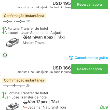
USD 195
Reservar agora
Impostos incluídos
|
veículo, tudo incluso
Confirmação instantânea
--:--
--:--
3h
A Fortuna Transfer de hotel
Aeroporto Juan Santamaría, Alajuela
Minivan 8pax | Táxi
Makoa Travel
Cancelamento grátis
USD 166
Reservar agora
Impostos incluídos
|
veículo, tudo incluso
Confirmação instantânea
--:--
--:--
3h
A Fortuna Transfer de hotel
San José Transfer de hotel
Van 12pax | Táxi
4.9
Jacamar Naturalist Tour