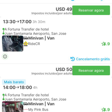
USD 49
Reservar agora
Impostos incluídos
|
por adulto
13:30
17:00
3h 30m
A Fortuna Transfer de hotel
Juan Santamaria Aeroporto, San Jose
Minivan | Van
4.9
RideCR
Cancelamento grátis
USD 50
Reservar agora
Impostos incluídos
|
por adulto
Mais barato
14:00
18:00
4h
A Fortuna Transfer de hotel
Juan Santamaria Aeroporto, San Jose
Minivan | Van
4.9
My Pink Bus