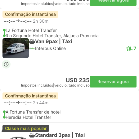
Impostos incluídos
|
veículo, tudo incluso
Confirmação instantânea
--:--
--:--
2h 30m
La Fortuna Hotel Transfer
Rio Segundo Hotel Transfer, Alajuela Província
Van 9pax | Táxi
4.7
Interbus Online
USD 235
Reservar agora
Impostos incluídos
|
veículo, tudo incluso
Confirmação instantânea
--:--
--:--
2h 44m
A Fortuna Transfer de hotel
Heredia Hotel Transfer
Classe mais popular
Standard 3pax | Táxi