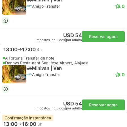
5.0
Amigo Transfer
USD 54
Reservar agora
Impostos incluídos
|
por adulto
13:00
17:00
4h
A Fortuna Transfer de hotel
Dennys Restaurant San Jose Airport, Alajuela
Minivan | Van
5.0
Amigo Transfer
USD 54
Reservar agora
Impostos incluídos
|
por adulto
Confirmação instantânea
13:00
16:00
3h