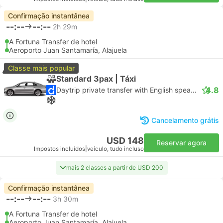
Confirmação instantânea
--:--
--:--
2h 29m
A Fortuna Transfer de hotel
Aeroporto Juan Santamaría, Alajuela
Classe mais popular
Standard 3pax | Táxi
4.8
Daytrip private transfer with English speaking driver
Cancelamento grátis
USD 148
Reservar agora
Impostos incluídos
|
veículo, tudo incluso
mais 2 classes a partir de USD 200
Confirmação instantânea
--:--
--:--
3h 30m
A Fortuna Transfer de hotel
Aeroporto Juan Santamaría, Alajuela