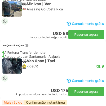
Minivan | Van
Amazing Go Costa Rica
Cancelamento grátis
USD 58
Reservar agora
Impostos incluídos
|
por adulto
--:--
--:--
3h
A Fortuna Transfer de hotel
Aeroporto Juan Santamaría, Alajuela
Van 6pax | Táxi
4.9
RideCR
Cancelamento grátis
USD 175
Reservar agora
Impostos incluídos
|
veículo, tudo incluso
Mais rápido
Confirmação instantânea