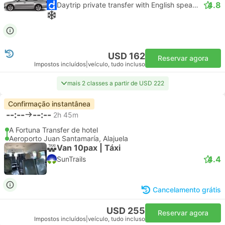
4.8
Daytrip private transfer with English speaking driver
USD 162
Reservar agora
Impostos incluídos
|
veículo, tudo incluso
mais 2 classes a partir de USD 222
Confirmação instantânea
--:--
--:--
2h 45m
A Fortuna Transfer de hotel
Aeroporto Juan Santamaría, Alajuela
Van 10pax | Táxi
4.4
SunTrails
Cancelamento grátis
USD 255
Reservar agora
Impostos incluídos
|
veículo, tudo incluso