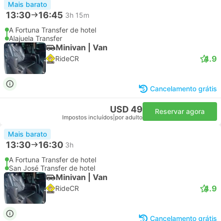
Mais barato
13:30
16:45
3h 15m
A Fortuna Transfer de hotel
Alajuela Transfer
Minivan | Van
4.9
RideCR
Cancelamento grátis
USD 49
Reservar agora
Impostos incluídos
|
por adulto
Mais barato
13:30
16:30
3h
A Fortuna Transfer de hotel
San José Transfer de hotel
Minivan | Van
4.9
RideCR
Cancelamento grátis