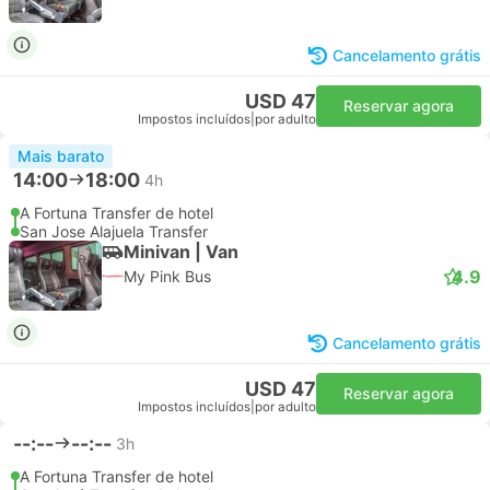
Cancelamento grátis
USD 47
Reservar agora
Impostos incluídos
|
por adulto
Mais barato
14:00
18:00
4h
A Fortuna Transfer de hotel
San Jose Alajuela Transfer
Minivan | Van
4.9
My Pink Bus
Cancelamento grátis
USD 47
Reservar agora
Impostos incluídos
|
por adulto
--:--
--:--
3h
A Fortuna Transfer de hotel