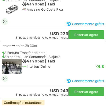
Van 9pax | Táxi
Amazing Go Costa Rica
Cancelamento grátis
USD 239
Reservar agora
Impostos incluídos
|
veículo, tudo incluso
--:--
--:--
2h 30m
A Fortuna Transfer de hotel
Aeroporto Juan Santamaría, Alajuela
Van 9pax | Táxi
4.8
Interbus Online
Cancelamento grátis
USD 243
Reservar agora
Impostos incluídos
|
veículo, tudo incluso
Confirmação instantânea