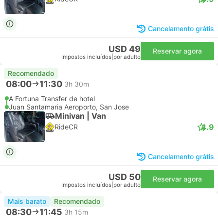
Cancelamento grátis
USD 49
Reservar agora
Impostos incluídos
|
por adulto
Recomendado
08:00
11:30
3h 30m
A Fortuna Transfer de hotel
Juan Santamaria Aeroporto, San Jose
Minivan | Van
4.9
RideCR
Cancelamento grátis
USD 50
Reservar agora
Impostos incluídos
|
por adulto
Mais barato
Recomendado
08:30
11:45
3h 15m