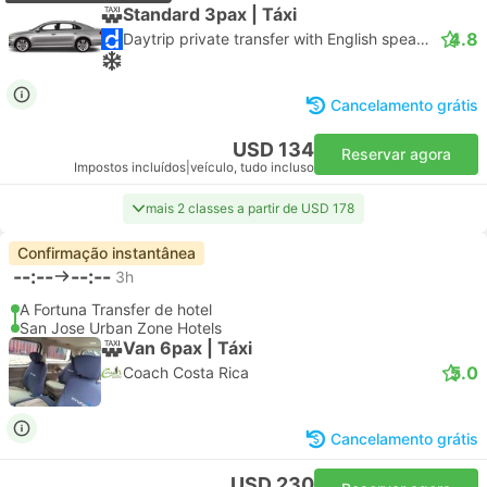
Standard 3pax | Táxi
4.8
Daytrip private transfer with English speaking driver
Cancelamento grátis
USD 134
Reservar agora
Impostos incluídos
|
veículo, tudo incluso
mais 2 classes a partir de USD 178
Confirmação instantânea
--:--
--:--
3h
A Fortuna Transfer de hotel
San Jose Urban Zone Hotels
Van 6pax | Táxi
5.0
Coach Costa Rica
Cancelamento grátis
USD 230