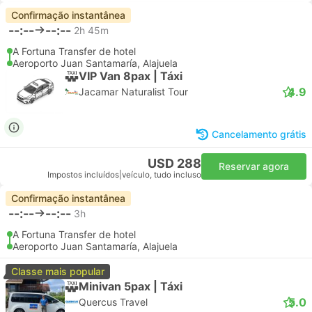
Confirmação instantânea
--:--
--:--
2h 45m
A Fortuna Transfer de hotel
Aeroporto Juan Santamaría, Alajuela
VIP Van 8pax | Táxi
4.9
Jacamar Naturalist Tour
Cancelamento grátis
USD 288
Reservar agora
Impostos incluídos
|
veículo, tudo incluso
Confirmação instantânea
--:--
--:--
3h
A Fortuna Transfer de hotel
Aeroporto Juan Santamaría, Alajuela
Classe mais popular
Minivan 5pax | Táxi
5.0
Quercus Travel