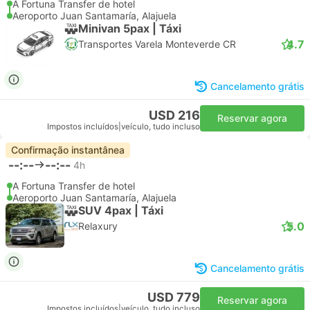
A Fortuna Transfer de hotel
Aeroporto Juan Santamaría, Alajuela
Minivan 5pax | Táxi
4.7
Transportes Varela Monteverde CR
Cancelamento grátis
USD 216
Reservar agora
Impostos incluídos
|
veículo, tudo incluso
Confirmação instantânea
--:--
--:--
4h
A Fortuna Transfer de hotel
Aeroporto Juan Santamaría, Alajuela
SUV 4pax | Táxi
5.0
Relaxury
Cancelamento grátis
USD 779
Reservar agora
Impostos incluídos
|
veículo, tudo incluso