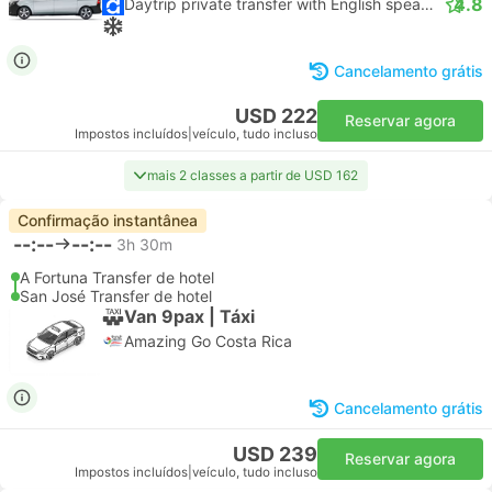
4.8
Daytrip private transfer with English speaking driver
Cancelamento grátis
USD 222
Reservar agora
Impostos incluídos
|
veículo, tudo incluso
mais 2 classes a partir de USD 162
Confirmação instantânea
--:--
--:--
3h 30m
A Fortuna Transfer de hotel
San José Transfer de hotel
Van 9pax | Táxi
Amazing Go Costa Rica
Cancelamento grátis
USD 239
Reservar agora
Impostos incluídos
|
veículo, tudo incluso