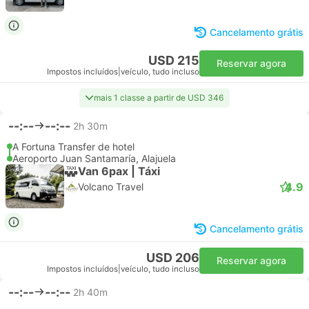
Cancelamento grátis
USD 215
Reservar agora
Impostos incluídos
|
veículo, tudo incluso
mais 1 classe a partir de USD 346
--:--
--:--
2h 30m
A Fortuna Transfer de hotel
Aeroporto Juan Santamaría, Alajuela
Van 6pax | Táxi
4.9
Volcano Travel
Cancelamento grátis
USD 206
Reservar agora
Impostos incluídos
|
veículo, tudo incluso
--:--
--:--
2h 40m