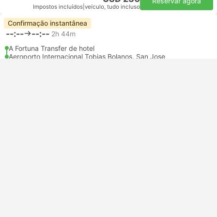
Reservar agora
Impostos incluídos
|
veículo, tudo incluso
Confirmação instantânea
--:--
--:--
2h 44m
A Fortuna Transfer de hotel
Aeroporto Internacional Tobias Bolanos, San Jose
Classe mais popular
Standard 3pax | Táxi
4.8
Daytrip private transfer with English speaking driver
Cancelamento grátis
USD 162
Reservar agora
Impostos incluídos
|
veículo, tudo incluso
mais 2 classes a partir de USD 222
Confirmação instantânea
--:--
--:--
2h 44m
A Fortuna Transfer de hotel