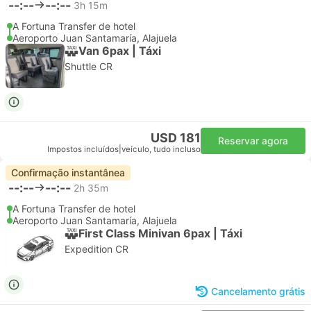
--:--
--:--
3h 15m
A Fortuna Transfer de hotel
Aeroporto Juan Santamaría, Alajuela
Van 6pax | Táxi
Shuttle CR
USD 181
Reservar agora
Impostos incluídos
|
veículo, tudo incluso
Confirmação instantânea
--:--
--:--
2h 35m
A Fortuna Transfer de hotel
Aeroporto Juan Santamaría, Alajuela
First Class Minivan 6pax | Táxi
Expedition CR
Cancelamento grátis