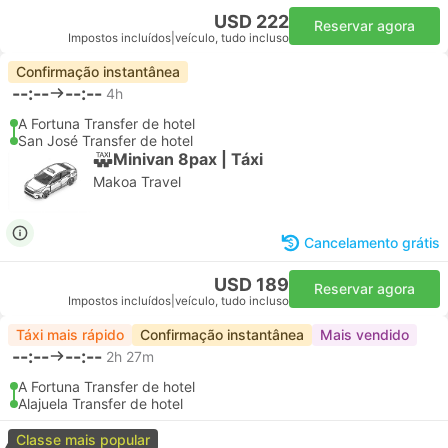
USD 222
Reservar agora
Impostos incluídos
|
veículo, tudo incluso
Confirmação instantânea
--:--
--:--
4h
A Fortuna Transfer de hotel
San José Transfer de hotel
Minivan 8pax | Táxi
Makoa Travel
Cancelamento grátis
USD 189
Reservar agora
Impostos incluídos
|
veículo, tudo incluso
Táxi mais rápido
Confirmação instantânea
Mais vendido
--:--
--:--
2h 27m
A Fortuna Transfer de hotel
Alajuela Transfer de hotel
Classe mais popular