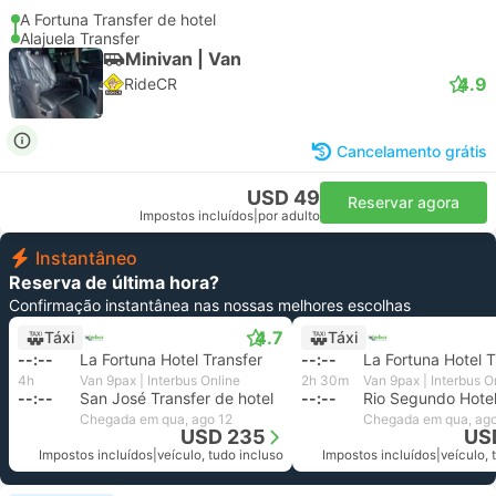
A Fortuna Transfer de hotel
Alajuela Transfer
Minivan | Van
4.9
RideCR
Cancelamento grátis
USD 49
Reservar agora
Impostos incluídos
|
por adulto
Instantâneo
Reserva de última hora?
Confirmação instantânea nas nossas melhores escolhas
4.7
Táxi
Táxi
--:--
La Fortuna Hotel Transfer
--:--
La Fortuna Hotel T
4h
Van 9pax | Interbus Online
2h 30m
Van 9pax | Interbus O
--:--
San José Transfer de hotel
--:--
Chegada em qua, ago 12
Chegada em qua, ago
USD 235
US
Impostos incluídos
|
veículo, tudo incluso
Impostos incluídos
|
veículo, 