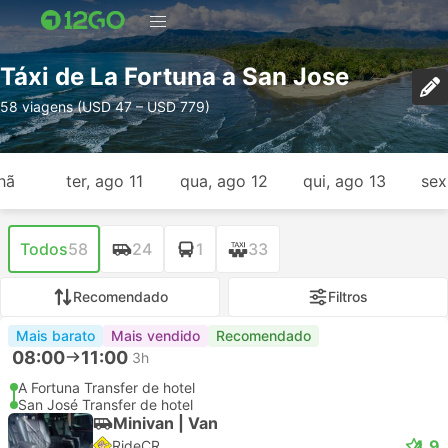
Táxi de La Fortuna a San Jose
58 viagens (USD 47 – USD 779)
hã
ter, ago 11
qua, ago 12
qui, ago 13
sex
Todos
58
24
1
33
Recomendado
Filtros
Mais barato
Mais vendido
Recomendado
08:00
11:00
3h
A Fortuna Transfer de hotel
San José Transfer de hotel
Minivan | Van
4.9
RideCR