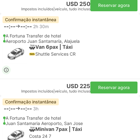
USD 250
Reservar agora
Impostos incluídos
|
veículo, tudo incluso
Confirmação instantânea
--:--
--:--
2h 30m
A Fortuna Transfer de hotel
Aeroporto Juan Santamaría, Alajuela
Van 6pax | Táxi
Shuttle Services CR
USD 225
Reservar agora
Impostos incluídos
|
veículo, tudo incluso
Confirmação instantânea
--:--
--:--
3h
A Fortuna Transfer de hotel
Juan Santamaria Aeroporto, San Jose
Minivan 7pax | Táxi
Costa 24 7