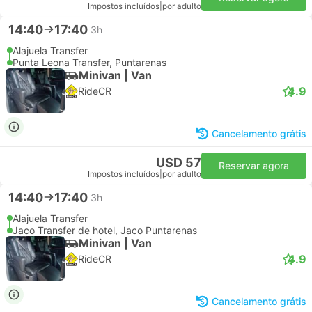
Impostos incluídos
|
por adulto
14:40
17:40
3h
Alajuela Transfer
Punta Leona Transfer, Puntarenas
Minivan | Van
4.9
RideCR
Cancelamento grátis
USD 57
Reservar agora
Impostos incluídos
|
por adulto
14:40
17:40
3h
Alajuela Transfer
Jaco Transfer de hotel, Jaco Puntarenas
Minivan | Van
4.9
RideCR
Cancelamento grátis