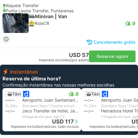
Alajuela Transfer
Punta Leona Transfer, Puntarenas
Minivan | Van
4.9
RideCR
Cancelamento grátis
USD 57
Reservar agora
Impostos incluídos
|
por adulto
Instantâneo
Reserva de última hora?
Confirmação instantânea nas nossas melhores escolhas
4.8
Táxi
Táxi
--:--
Aeroporto Juan Santamaría, Alajuela
--:--
1h 29m
Standard 3pax | Daytrip private transfer with English speaking driver
1h 35m
--:--
Jaco Transfer de hotel, Jaco Puntarenas
--:--
Chegada em qua, ago 12
Chegada em qua, ago
USD 117
US
Impostos incluídos
|
veículo, tudo incluso
Impostos incluídos
|
veículo, 