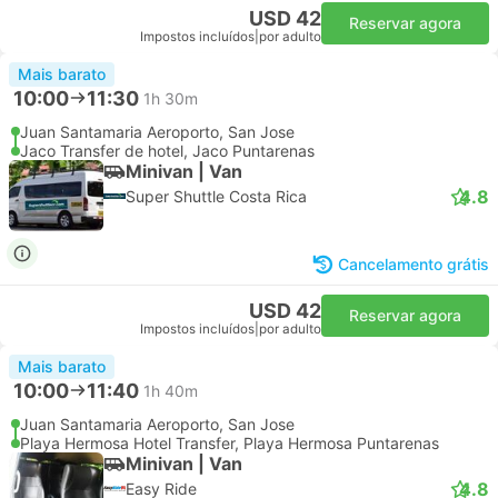
USD 42
Reservar agora
Impostos incluídos
|
por adulto
Mais barato
10:00
11:30
1h 30m
Juan Santamaria Aeroporto, San Jose
Jaco Transfer de hotel, Jaco Puntarenas
Minivan | Van
4.8
Super Shuttle Costa Rica
Cancelamento grátis
USD 42
Reservar agora
Impostos incluídos
|
por adulto
Mais barato
10:00
11:40
1h 40m
Juan Santamaria Aeroporto, San Jose
Playa Hermosa Hotel Transfer, Playa Hermosa Puntarenas
Minivan | Van
4.8
Easy Ride