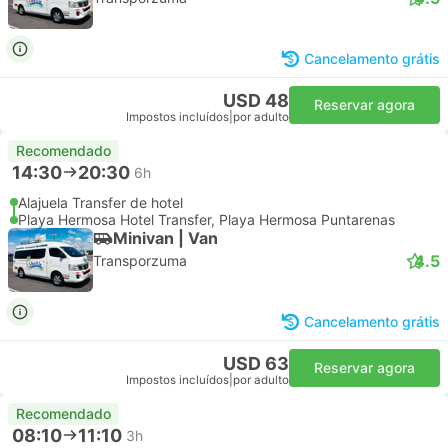
Cancelamento grátis
USD 48
Reservar agora
Impostos incluídos
|
por adulto
Recomendado
14:30
20:30
6h
Alajuela Transfer de hotel
Playa Hermosa Hotel Transfer, Playa Hermosa Puntarenas
Minivan | Van
4.5
Transporzuma
Cancelamento grátis
USD 63
Reservar agora
Impostos incluídos
|
por adulto
Recomendado
08:10
11:10
3h