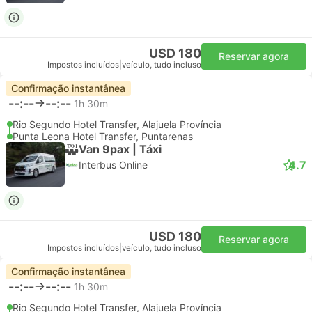
USD 180
Reservar agora
Impostos incluídos
|
veículo, tudo incluso
Confirmação instantânea
--:--
--:--
1h 30m
Rio Segundo Hotel Transfer, Alajuela Província
Punta Leona Hotel Transfer, Puntarenas
Van 9pax | Táxi
4.7
Interbus Online
USD 180
Reservar agora
Impostos incluídos
|
veículo, tudo incluso
Confirmação instantânea
--:--
--:--
1h 30m
Rio Segundo Hotel Transfer, Alajuela Província