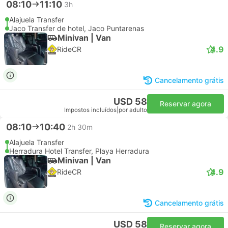
08:10
11:10
3h
Alajuela Transfer
Jaco Transfer de hotel, Jaco Puntarenas
Minivan | Van
4.9
RideCR
Cancelamento grátis
USD 58
Reservar agora
Impostos incluídos
|
por adulto
08:10
10:40
2h 30m
Alajuela Transfer
Herradura Hotel Transfer, Playa Herradura
Minivan | Van
4.9
RideCR
Cancelamento grátis
USD 58
Reservar agora