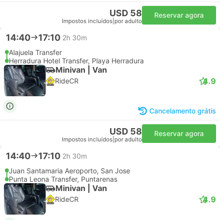
USD 58
Reservar agora
Impostos incluídos
|
por adulto
14:40
17:10
2h 30m
Alajuela Transfer
Herradura Hotel Transfer, Playa Herradura
Minivan | Van
4.9
RideCR
Cancelamento grátis
USD 58
Reservar agora
Impostos incluídos
|
por adulto
14:40
17:10
2h 30m
Juan Santamaria Aeroporto, San Jose
Punta Leona Transfer, Puntarenas
Minivan | Van
4.9
RideCR