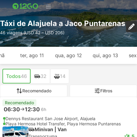
Táxi de Alajuela a Jaco Puntarenas
46 viagens (USD 42 – USD 206)
hã
ter, ago 11
qua, ago 12
qui, ago 13
sex
Todos
46
32
14
Recomendado
Filtros
Recomendado
06:30
12:30
6h
Dennys Restaurant San Jose Airport, Alajuela
Playa Hermosa Hotel Transfer, Playa Hermosa Puntarenas
Minivan | Van
4.5
Transporzuma