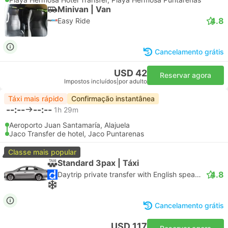
Minivan | Van
4.8
Easy Ride
Cancelamento grátis
USD 42
Reservar agora
Impostos incluídos
|
por adulto
Táxi mais rápido
Confirmação instantânea
--:--
--:--
1h 29m
Aeroporto Juan Santamaría, Alajuela
Jaco Transfer de hotel, Jaco Puntarenas
Classe mais popular
Standard 3pax | Táxi
4.8
Daytrip private transfer with English speaking driver
Cancelamento grátis
USD 117