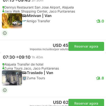
07:15
09:45
2h 30m
Dennys Restaurant San Jose Airport, Alajuela
Jaco Walk Shopping Center, Jaco Puntarenas
Minivan | Van
5.0
Amigo Transfer
USD 45
Reservar agora
Impostos incluídos
|
por adulto
07:30
09:10
1h 40m
Alajuela Transfer de hotel
Zuma Tours Jaco, Jaco Puntarenas
Traslado | Van
4.8
Zuma Tours
USD 62
Reservar agora