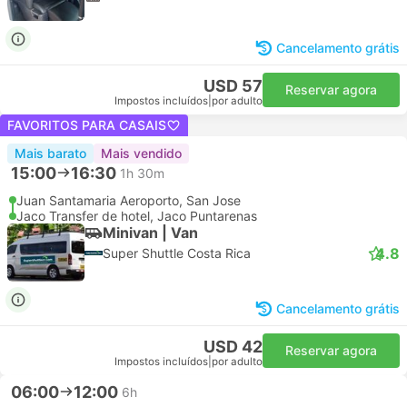
Cancelamento grátis
USD 57
Reservar agora
Impostos incluídos
|
por adulto
FAVORITOS PARA CASAIS
Mais barato
Mais vendido
15:00
16:30
1h 30m
Juan Santamaria Aeroporto, San Jose
Jaco Transfer de hotel, Jaco Puntarenas
Minivan | Van
4.8
Super Shuttle Costa Rica
Cancelamento grátis
USD 42
Reservar agora
Impostos incluídos
|
por adulto
06:00
12:00
6h