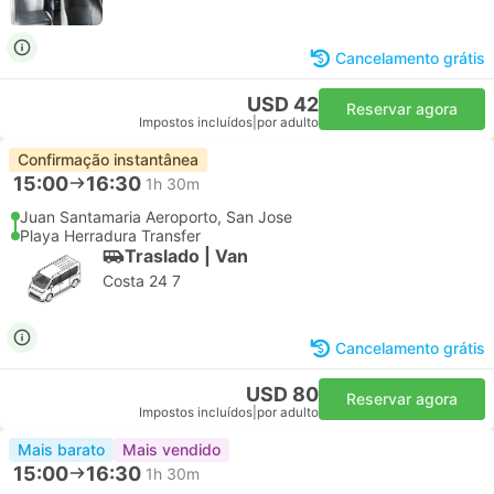
Cancelamento grátis
USD 42
Reservar agora
Impostos incluídos
|
por adulto
Confirmação instantânea
15:00
16:30
1h 30m
Juan Santamaria Aeroporto, San Jose
Playa Herradura Transfer
Traslado | Van
Costa 24 7
Cancelamento grátis
USD 80
Reservar agora
Impostos incluídos
|
por adulto
Mais barato
Mais vendido
15:00
16:30
1h 30m