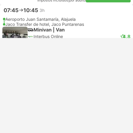
Impostos incluídos
|
por adulto
07:45
10:45
3h
Aeroporto Juan Santamaría, Alajuela
Jaco Transfer de hotel, Jaco Puntarenas
Minivan | Van
4.8
Interbus Online
Cancelamento grátis
USD 53
Reservar agora
Impostos incluídos
|
por adulto
13:30
16:30
3h
Aeroporto Juan Santamaría, Alajuela
Jaco Transfer de hotel, Jaco Puntarenas
Minivan | Van
4.8
Interbus Online
Cancelamento grátis