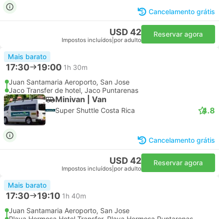
Cancelamento grátis
USD 42
Reservar agora
Impostos incluídos
|
por adulto
Mais barato
17:30
19:00
1h 30m
Juan Santamaria Aeroporto, San Jose
Jaco Transfer de hotel, Jaco Puntarenas
Minivan | Van
4.8
Super Shuttle Costa Rica
Cancelamento grátis
USD 42
Reservar agora
Impostos incluídos
|
por adulto
Mais barato
17:30
19:10
1h 40m
Juan Santamaria Aeroporto, San Jose
Playa Hermosa Hotel Transfer, Playa Hermosa Puntarenas