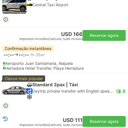
Central Taxi Airport
USD 166
Reservar agora
Impostos incluídos
|
veículo, tudo incluso
Confirmação instantânea
--:--
--:--
1h 35m
Aeroporto Juan Santamaría, Alajuela
Herradura Hotel Transfer, Playa Herradura
Classe mais popular
Standard 3pax | Táxi
4.8
Daytrip private transfer with English speaking driver
USD 111
Reservar agora
Impostos incluídos
|
veículo, tudo incluso