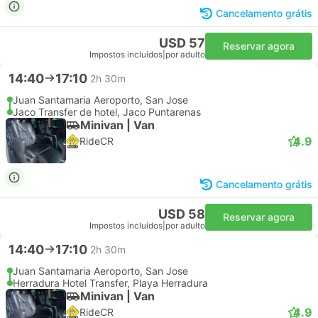
Cancelamento grátis
USD 57
Reservar agora
Impostos incluídos
|
por adulto
14:40
17:10
2h 30m
Juan Santamaria Aeroporto, San Jose
Jaco Transfer de hotel, Jaco Puntarenas
Minivan | Van
4.9
RideCR
Cancelamento grátis
USD 58
Reservar agora
Impostos incluídos
|
por adulto
14:40
17:10
2h 30m
Juan Santamaria Aeroporto, San Jose
Herradura Hotel Transfer, Playa Herradura
Minivan | Van
4.9
RideCR