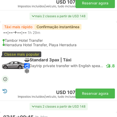
USD 107
Reservar agora
Impostos incluídos
|
veículo, tudo incluso
mais 2 classes a partir de USD 148
Táxi mais rápido
Confirmação instantânea
--:--
--:--
1h 29m
Tambor Hotel Transfer
Herradura Hotel Transfer, Playa Herradura
Classe mais popular
Standard 3pax | Táxi
4.8
Daytrip private transfer with English speaking driver
USD 107
Reservar agora
Impostos incluídos
|
veículo, tudo incluso
mais 2 classes a partir de USD 148