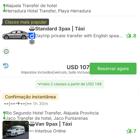
Alajuela Transfer de hotel
Herradura Hotel Transfer, Playa Herradura
Classe mais popular
Standard 3pax | Táxi
4.8
Daytrip private transfer with English speaking driver
USD 107
Reservar agora
Impostos incluídos
|
veículo, tudo incluso
mais 2 classes a partir de USD 148
Confirmação instantânea
--:--
--:--
1h 30m
Rio Segundo Hotel Transfer, Alajuela Província
Jaco Transfer de hotel, Jaco Puntarenas
Van 9pax | Táxi
4.7
Interbus Online