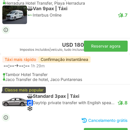
Herradura Hotel Transfer, Playa Herradura
Van 9pax | Táxi
4.7
Interbus Online
USD 180
Reservar agora
Impostos incluídos
|
veículo, tudo incluso
Táxi mais rápido
Confirmação instantânea
--:--
--:--
1h 29m
Tambor Hotel Transfer
Jaco Transfer de hotel, Jaco Puntarenas
Classe mais popular
Standard 3pax | Táxi
4.8
Daytrip private transfer with English speaking driver
Cancelamento grátis