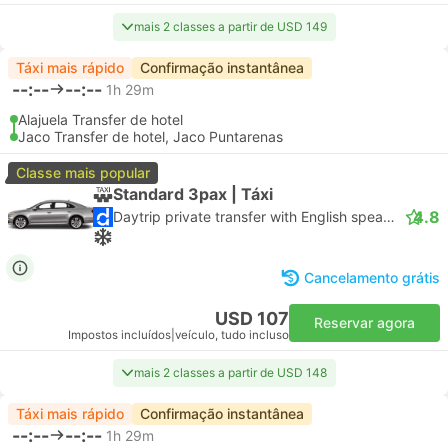
mais 2 classes a partir de USD 149
Táxi mais rápido
Confirmação instantânea
--:--
--:--
1h 29m
Alajuela Transfer de hotel
Jaco Transfer de hotel, Jaco Puntarenas
Classe mais popular
Standard 3pax | Táxi
4.8
Daytrip private transfer with English speaking driver
Cancelamento grátis
USD 107
Reservar agora
Impostos incluídos
|
veículo, tudo incluso
mais 2 classes a partir de USD 148
Táxi mais rápido
Confirmação instantânea
--:--
--:--
1h 29m