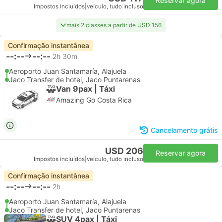
Reservar agora
Impostos incluídos
|
veículo, tudo incluso
mais 2 classes a partir de USD 156
Confirmação instantânea
--:--
--:--
2h 30m
Aeroporto Juan Santamaría, Alajuela
Jaco Transfer de hotel, Jaco Puntarenas
Van 9pax | Táxi
Amazing Go Costa Rica
Cancelamento grátis
USD 206
Reservar agora
Impostos incluídos
|
veículo, tudo incluso
Confirmação instantânea
--:--
--:--
2h
Aeroporto Juan Santamaría, Alajuela
Jaco Transfer de hotel, Jaco Puntarenas
SUV 4pax | Táxi