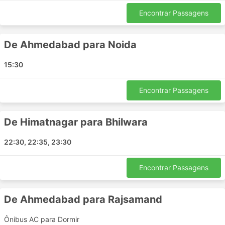
Ahmedabad
Encontrar Passagens
Nathdwara
Kishangarh
De Ahmedabad para Noida
Himmatnagar
Ajmer
15:30
Kankroli
Mehsana
Encontrar Passagens
Jaipur
Udaipur
De Himatnagar para Bhilwara
Principais Destinos da Pooja Travels A
22:30, 22:35, 23:30
Os ônibus da Pooja Travels A percorre várias rotas e
Encontrar Passagens
aqui está a lista de algumas das mais populares:
Ahmedabad - Delhi
De Ahmedabad para Rajsamand
Ahmedabad - Jaipur
Ahmedabad - Udaipur
Ônibus AC para Dormir