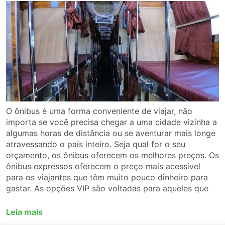
O ônibus é uma forma conveniente de viajar, não
importa se você precisa chegar a uma cidade vizinha a
algumas horas de distância ou se aventurar mais longe
atravessando o país inteiro. Seja qual for o seu
orçamento, os ônibus oferecem os melhores preços. Os
ônibus expressos oferecem o preço mais acessível
para os viajantes que têm muito pouco dinheiro para
gastar. As opções VIP são voltadas para aqueles que
não querem abrir mão do conforto. Antes de pegar um
ônibus, certifique-se de escolher o tipo de serviço que
Leia mais
melhor se adapta a você. Para uma viagem longa,