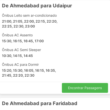
De Ahmedabad para Udaipur
passageiros e muitas outras vantagens para que
sua viagem seja agradável.
Ônibus Leito sem ar-condicionado
21:00, 21:05, 22:00, 22:15, 22:20,
Contras de Viagens de Ônibus
22:25, 22:30, 23:00
Terminais de ônibus interurbanos mais novos
Ônibus AC Assento
estão muito muitas vezes localizados fora da
15:30, 16:15, 16:45, 17:00
cidade, perto de rodovias maiores para permitir
Ônibus AC Semi Sleeper
que os ônibus evitem o congestionamento da
cidade. Infelizmente, isso pode criar dificuldades
10:30, 14:15, 14:45
extras para os viajantes, também. Chegar a tal
Ônibus AC para Dormir
terminal pode ser um problema, já que em alguns
15:20, 15:30, 16:05, 16:15, 16:35,
destinos existem restrições aos veículos
21:45, 22:20, 22:30
autorizados a entrar no terminal, e você terá que
usar transportes especiais para chegar lá. Isto
resulta em custos mais altos, pois os preços
Encontrar Passagens
podem subir. Calcule também o tempo extra se
você estiver viajando durante as horas de pico,
De Ahmedabad para Faridabad
especialmente se você não estiver familiarizado
com a situação do tráfego em seu ponto de