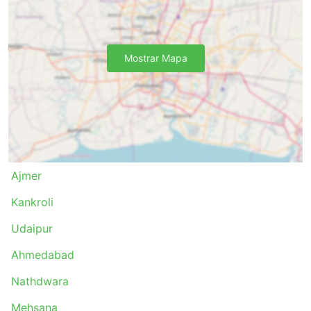
Mostrar Mapa
Ajmer
Kankroli
Udaipur
Ahmedabad
Nathdwara
Mehsana