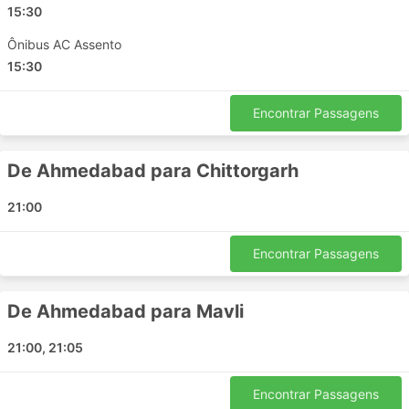
Ahmedabad - Ajmer
15:30
Ahmedabad - Kota
Ônibus AC Assento
Ahmedabad - Nathdwara
15:30
Ahmedabad - Ghaziabad
Ahmedabad - Rajsamand
Encontrar Passagens
Himatnagar - Udaipur
Ahmedabad - Noida
De Ahmedabad para Chittorgarh
Ahmedabad - Mavli
Himatnagar - Bhilwara
21:00
Ahmedabad - Chittorgarh
Ahmedabad - Faridabad
Encontrar Passagens
Ahmedabad - Bhilwara
Himatnagar - Kota
De Ahmedabad para Mavli
Ahmedabad - Himatnagar
Ahmedabad - Beawar
21:00, 21:05
Ahmedabad - Kishangarh
Encontrar Passagens
Preços de Passagens e Classes de