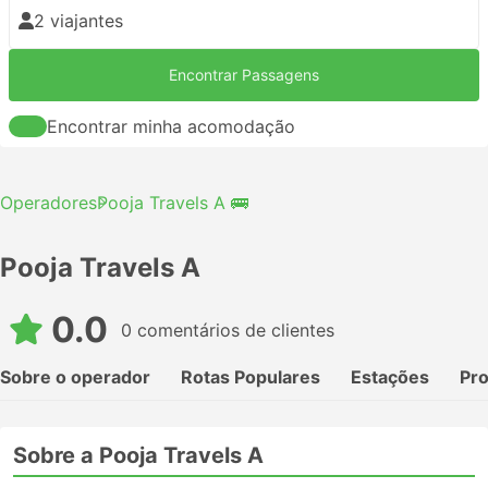
2 viajantes
Encontrar Passagens
Encontrar minha acomodação
Operadores
Pooja Travels A 🚌
Pooja Travels A
0.0
0 comentários de clientes
Sobre o operador
Rotas Populares
Estações
Pr
Sobre a Pooja Travels A