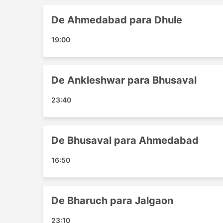
Ankleshwar - Bhusaval
De Ahmedabad para Dhule
Bhusaval - Ahmedabad
Dhule - Ahmedabad
19:00
Jalgaon - Surat
Bharuch - Jalgaon
Dhule - Vadodara
De Ankleshwar para Bhusaval
Bhusaval - Vadodara
Ahmedabad - Jalgaon
23:40
Vadodara - Dhule
Dhule - Surat
Surat - Jalgaon
De Bhusaval para Ahmedabad
Vadodara - Bhusaval
16:50
Bhusaval - Surat
Jalgaon - Ahmedabad
Vadodara - Jalgaon
De Bharuch para Jalgaon
Surat - Bhusaval
Ahmedabad - Dhule
23:10