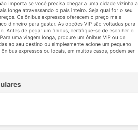
não importa se você precisa chegar a uma cidade vizinha a
is longe atravessando o país inteiro. Seja qual for o seu
preços. Os ônibus expressos oferecem o preço mais
uco dinheiro para gastar. As opções VIP são voltadas para
. Antes de pegar um ônibus, certifique-se de escolher o
. Para uma viagem longa, procure um ônibus VIP ou de
adas ao seu destino ou simplesmente acione um pequeno
ônibus expressos ou locais, em muitos casos, podem ser
as, mas as viagens mais longas muitas vezes não são a
viajar, pois muitos destinos de longo curso são atendidos
ronas mais amplas ou ótimas para dormir na viagem. Faça a
 a Patil Tours And Travels. Os comentários de outros
pulares
assagem e classe de ônibus.
rs And Travels
ibus da Patil Tours And Travels incluem: