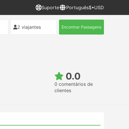
Suporte
Português
$•USD
2 viajantes
Encontrar Passagens
0.0
0 comentários de
clientes