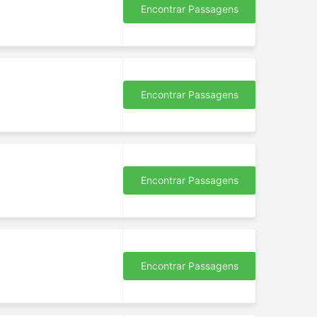
Encontrar Passagens
 rede
o
Encontrar Passagens
ção
mpo.
se
de
Encontrar Passagens
s
er
e
Encontrar Passagens
se
utras