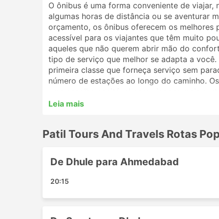
O ônibus é uma forma conveniente de viajar, 
algumas horas de distância ou se aventurar ma
orçamento, os ônibus oferecem os melhores 
acessível para os viajantes que têm muito po
aqueles que não querem abrir mão do conforto
tipo de serviço que melhor se adapta a você
primeira classe que forneça serviço sem par
número de estações ao longo do caminho. Os 
uma escolha aceitável para viagens mais curt
melhor opção. Analise o cronograma antes de 
Leia mais
por ônibus noturnos, e alguns oferecem polt
reserva de sua passagem de ônibus online com
Patil Tours And Travels Rotas Po
viajantes irão ajudá-lo a escolher a melhor p
Estações Populares da Patil Tou
De Dhule para Ahmedabad
As principais estações contempladas pelos ôn
20:15
Anand
Baroda