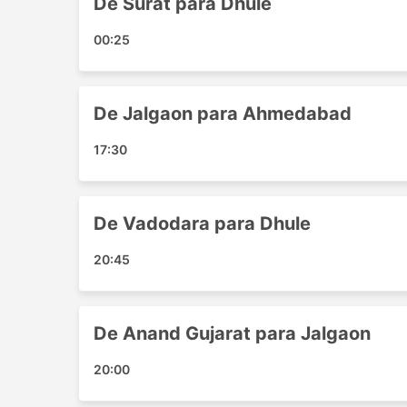
De Surat para Dhule
Dhule
Bharuch
00:25
Bhusawal
Ahmedabad
Vadodara
De Jalgaon para Ahmedabad
Ankleshwar
Surat
17:30
Jalgaon
Aurangabad
Chalisgaon
De Vadodara para Dhule
Fagane
20:45
Nadiad
Principais Destinos da Patil Tou
De Anand Gujarat para Jalgaon
Os ônibus da Patil Tours And Travels percorre
populares:
20:00
Anand Gujarat - Jalgaon