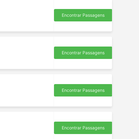
Encontrar Passagens
 perto
e,
al, e
Encontrar Passagens
ico,
a.
em
ode
mente
Encontrar Passagens
e
ada.
agens
Encontrar Passagens