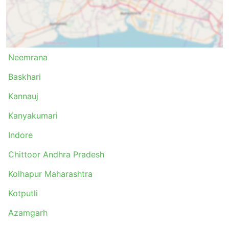
Bundi - Jaipur
Indore - Jaipur
Bangalore - Ongole
Kota - Jaipur
Delhi - Lucknow
Neemrana
Kota - Gurgaon
Baskhari
Ongole - Tirupati
Jaipur - Agra
Kannauj
Agra - Lucknow
Kanyakumari
Kanyakumari - Bangalore
Jaipur - Alwar
Indore
Ongole - Bangalore
Chittoor Andhra Pradesh
Bangalore - Vijayawada
Tirupati - Bangalore
Kolhapur Maharashtra
Delhi - Mathura
Kotputli
Agra - Ajmer
Azamgarh
Noida - Lucknow
Lucknow - Bareilly