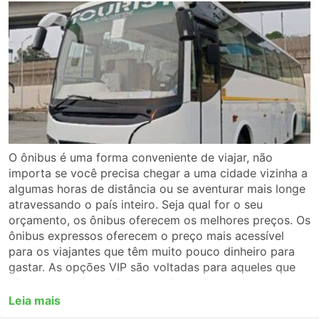
O ônibus é uma forma conveniente de viajar, não
importa se você precisa chegar a uma cidade vizinha a
algumas horas de distância ou se aventurar mais longe
atravessando o país inteiro. Seja qual for o seu
orçamento, os ônibus oferecem os melhores preços. Os
ônibus expressos oferecem o preço mais acessível
para os viajantes que têm muito pouco dinheiro para
gastar. As opções VIP são voltadas para aqueles que
não querem abrir mão do conforto. Antes de pegar um
ônibus, certifique-se de escolher o tipo de serviço que
Leia mais
melhor se adapta a você. Para uma viagem longa,