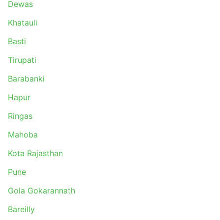
Dewas
Viajar em determinadas rotas ou durante os
períodos mais procurados pode exigir reserva
Khatauli
antecipada. Lembre-se de que nem sempre é
Basti
possível chegar à rodoviária e pegar o próximo
ônibus - as passagens podem estar todas
Tirupati
esgotadas, portanto, organize sua viagem
antecipadamente.
Barabanki
Hapur
Ringas
Mahoba
Kota Rajasthan
Pune
Gola Gokarannath
Bareilly