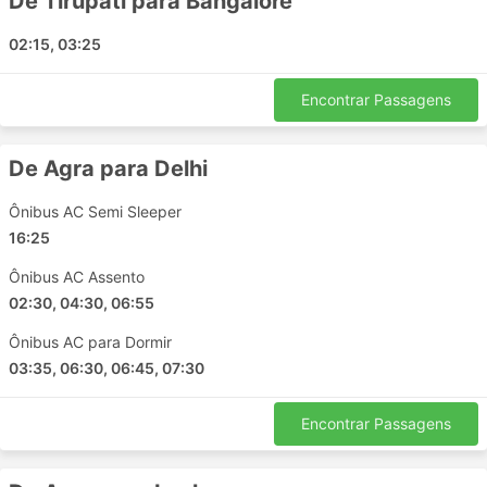
De Tirupati para Bangalore
Haridwar
Chennai
02:15, 03:25
Karnal
Panipat
Encontrar Passagens
Nanpara
Jamnagar
De Agra para Delhi
Noida
Murthal
Ônibus AC Semi Sleeper
Amritsar
16:25
Belagavi
Ônibus AC Assento
Parwanoo
02:30, 04:30, 06:55
Nagina
Salem
Ônibus AC para Dormir
03:35, 06:30, 06:45, 07:30
Baroda
Kathgodam
Encontrar Passagens
Chilakaluripet
Alwar
Ongole