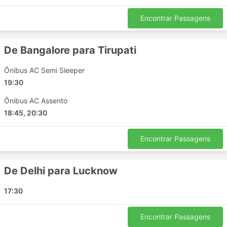
Valliyur
Encontrar Passagens
Jalandhar
Allahabad
De Bangalore para Tirupati
Gurugram Gurgaon
Rajpura
Ônibus AC Semi Sleeper
Chandigarh
19:30
Delhi Airport
Ônibus AC Assento
Ambala
18:45, 20:30
Gajraula
Mehandipur Balaji Temple
Encontrar Passagens
Nainital
Budhanpur
Jaipur
De Delhi para Lucknow
Vijayawada
17:30
Kandaghat
Hosur
Encontrar Passagens
Khatushyamji