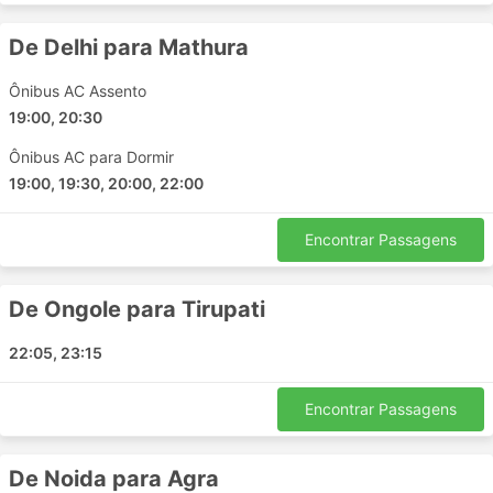
Mathura
De Delhi para Mathura
Ambala Cantt Haryana
Shivpuri Madhya Pradesh
Ônibus AC Assento
Nashik
19:00, 20:30
Ayodhya
Ônibus AC para Dormir
Madhumilan Square
19:00, 19:30, 20:00, 22:00
Bhuntar
Kashipur
Encontrar Passagens
Phagwara
Rudrapur
Kovilpatti
De Ongole para Tirupati
Moradabad
22:05, 23:15
Ajmer
Panchkula
Encontrar Passagens
Patel Bridge
Shimla
Thiruvananthapuram
De Noida para Agra