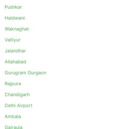
Pushkar
Haldwani
Waknaghat
Valliyur
Jalandhar
Allahabad
Gurugram Gurgaon
Rajpura
Chandigarh
Delhi Airport
Ambala
Gajraula