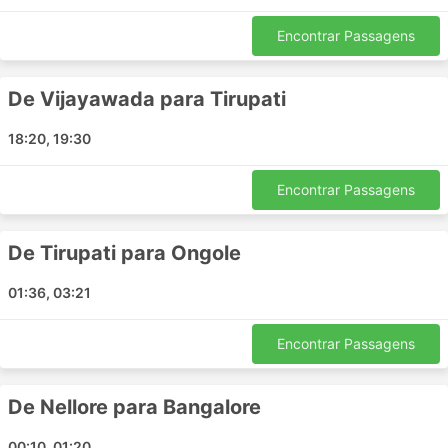
Baskhari
Encontrar Passagens
Kannauj
Kanyakumari
De Vijayawada para Tirupati
Indore
Chittoor Andhra Pradesh
18:20, 19:30
Kolhapur Maharashtra
Kotputli
Encontrar Passagens
Azamgarh
Dwarka
De Tirupati para Ongole
Satna
Dehradun
01:36, 03:21
Bahraich
Khalilabad
Encontrar Passagens
Jammu
Rupaidiha
De Nellore para Bangalore
Lakhimpur
Deli
00:10, 01:20