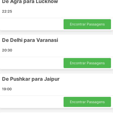
De Agra para Lucknow
Ghazipur
22:25
Madurai
Vellore
Encontrar Passagens
Bharatpur
Mussoorie
Tirunelveli
De Delhi para Varanasi
Bareilly
20:30
Meerut
Auraiya
Encontrar Passagens
Thakkalai
Sihora
Karur Bypass
De Pushkar para Jaipur
Dindigul Bypass
19:00
Sattur Bypass
Gola Gokarannath
Encontrar Passagens
Principais Destinos da Ourbus India