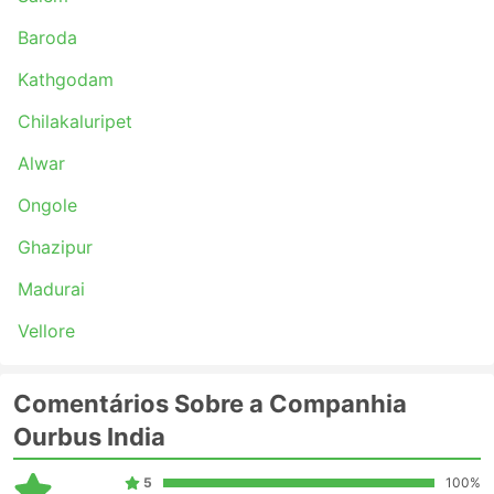
Baroda
Kathgodam
Chilakaluripet
Alwar
Ongole
Ghazipur
Madurai
Vellore
Comentários Sobre a Companhia
Ourbus India
5
100%