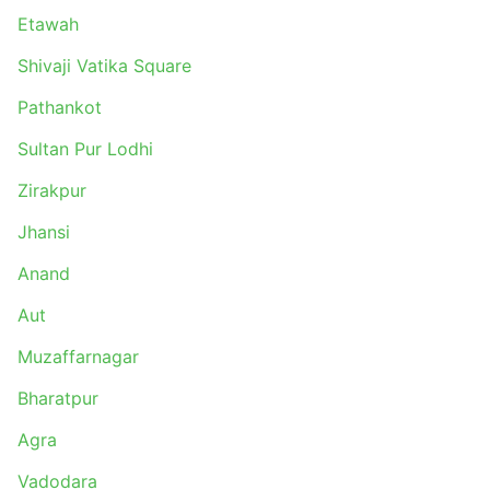
O ônibus é a melhor opção para chegar a destinos
Etawah
que não estão conectados por trem ou avião. A
Shivaji Vatika Square
rede de ônibus frequentemente percorre quase
todo o país, e suas rotas são bem estabelecidas
Pathankot
há muito tempo.
Ao contrário das viagens aéreas e às vezes
Sultan Pur Lodhi
ferroviárias, pegar um ônibus não requer chegar à
Zirakpur
estação rodoviária com muita antecedência. O
check-in, mesmo em rotas internacionais, não leva
Jhansi
muito tempo. Os limites de bagagem são
geralmente muito favoráveis ao viajante, e a taxa
Anand
para bagagem extra, se forem estabelecidos
valores máximos, normalmente não é muito alto.
Aut
As passagens de ônibus podem ser mais
Muzaffarnagar
acessíveis em comparação com as passagens
aéreas ou de trem velozes. Existe sempre uma
Bharatpur
escolha de classes de passagens para todos os
bolsos. As opções padrão mais baratas podem
Agra
ser um pouco lentas e não oferecem conforto
Vadodara
máximo, mas de qualquer forma são aceitáveis e