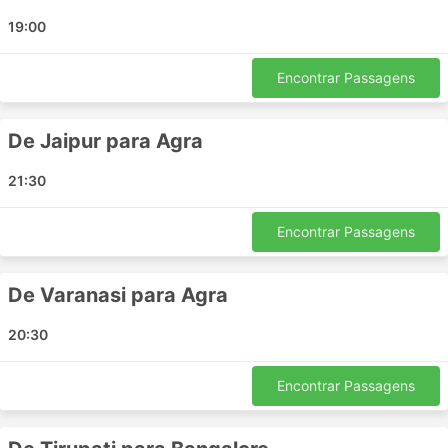
Patna
19:00
Mahabalipuram
Sonipat
Encontrar Passagens
Rajkot
Unnao
De Jaipur para Agra
Katra
Katni
21:30
Nagercoil
Krishnagiri
Encontrar Passagens
Kishangarh
Solan
De Varanasi para Agra
Bundi
Faridabad
20:30
Ujjain
Sikandra Abhaneri
Encontrar Passagens
Kurukshetra
Manesar Gurugram