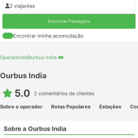
2 viajantes
Encontrar Passagens
Encontrar minha acomodação
Operadores
Ourbus India 🚌
Ourbus India
5.0
2 comentários de clientes
Sobre o operador
Rotas Populares
Estações
Co
Sobre a Ourbus India