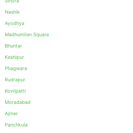
Sihora
Nashik
Ayodhya
Madhumilan Square
Bhuntar
Kashipur
Phagwara
Rudrapur
Kovilpatti
Moradabad
Ajmer
Panchkula