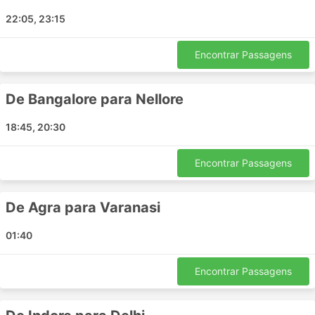
Gonda
22:05, 23:15
Hanuman Chouraha
Kavali
Encontrar Passagens
Jai Stambh Chouraha
Shahjahanpur
Fatehpur Sikri
De Bangalore para Nellore
Atraulia
18:45, 20:30
Bengaluru
Katpadi Tamil Nadu
Encontrar Passagens
Mohali
Dewas
De Agra para Varanasi
Khatauli
Basti
01:40
Tirupati
Barabanki
Encontrar Passagens
Hapur
Ringas