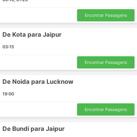
Buxar
Rewa
Encontrar Passagens
Bhopal
Varanasi
De Kota para Jaipur
Lucknow
Orai
03:15
Malegaon
Roorkee
Encontrar Passagens
Thiruvananthapuram
Guna
De Noida para Lucknow
Ludhiana
Etawah
19:00
Shivaji Vatika Square
Pathankot
Encontrar Passagens
Sultan Pur Lodhi
Zirakpur
De Bundi para Jaipur
Jhansi