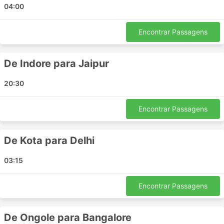
Anand
04:00
Aut
Muzaffarnagar
Encontrar Passagens
Agra
Vadodara
De Indore para Jaipur
Namakkal
20:30
Chiman Bagh Square
Saharanpur
Encontrar Passagens
Gorakhpur
Ghaziabad
Tonk
De Kota para Delhi
Jabalpur
03:15
Rishikesh
Najibabad
Encontrar Passagens
Beas
Godhra
Nellore
De Ongole para Bangalore