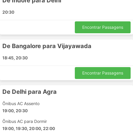
De Indore para Delhi
Mahoba
Kota Rajasthan
20:30
Pune
Greater Noida
Encontrar Passagens
Manali
Akbarpur
De Bangalore para Vijayawada
Sikandra Agra
Naidupeta
18:45, 20:30
Kanpur
Marthandam
Encontrar Passagens
Maihar
Guntur Andhra Pradesh
De Delhi para Agra
Ahmedabad
Arrah bihar
Ônibus AC Assento
Faizabad
19:00, 20:30
Pushkar
Ônibus AC para Dormir
Haldwani
19:00, 19:30, 20:00, 22:00
Waknaghat