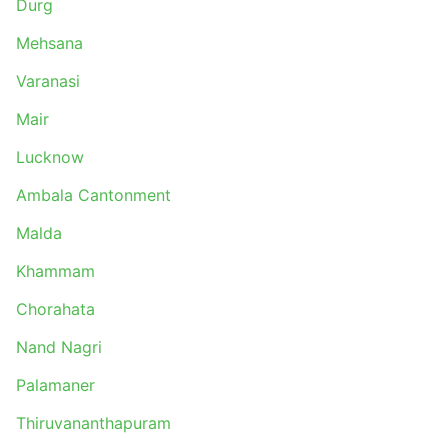
Durg
Al-Hilal
Mehsana
Parour
Chauntra
Varanasi
Sujanpur Tira
Mair
Thakur Dwara
Swarghat
Lucknow
Shoghi
Ambala Cantonment
Nehran Pukhar
Malan
Malda
Kaloha
Khammam
Thural
Taradevi
Chorahata
Mair
Nand Nagri
Ukhali
Pragpur
Palamaner
Barmana
Thiruvananthapuram
Daroh