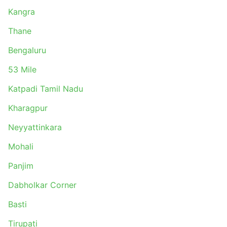
Kangra
Bhubaneswar - Balasore
Sonipat - Amb Himachal Pradesh
Thane
Bangalore - Brahmapur
Bengaluru
Andhra Pradesh - Cuttack
Tirupati - Vijayawada
53 Mile
Kolkata - Bhubaneswar
Katpadi Tamil Nadu
Bangalore - Nellore
Ghaziabad - Mohali
Kharagpur
Eluru - Visakhapatnam
Neyyattinkara
Baijnath - Kharar
Delhi - Bhota
Mohali
Kangra - Palampur Himachal Pradesh
Panjim
Kharagpur - Bhubaneswar
Tirupati - Naidupeta
Dabholkar Corner
Hyderabad - Bhubaneswar
Basti
Una Himachal - Mohali
Vijayawada - Brahmapur
Tirupati