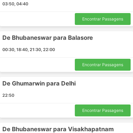
McLeod Ganj
03:50, 04:40
Narasannapeta
Kurnool
Encontrar Passagens
Ranebennur
Sonauli
De Bhubaneswar para Balasore
Nizamabad
00:30, 18:40, 21:30, 22:00
Kota Rajasthan
Margaon
Encontrar Passagens
Amb
Lonavala
Pune
De Ghumarwin para Delhi
Balasore
22:50
Mukerian
Manali
Encontrar Passagens
Greater Noida
Wayanad
Naidupeta
De Bhubaneswar para Visakhapatnam