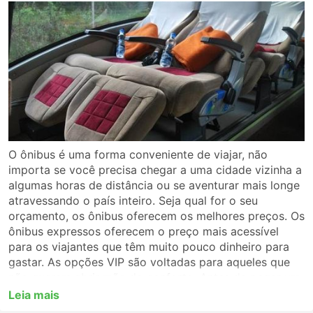
O ônibus é uma forma conveniente de viajar, não
importa se você precisa chegar a uma cidade vizinha a
algumas horas de distância ou se aventurar mais longe
atravessando o país inteiro. Seja qual for o seu
orçamento, os ônibus oferecem os melhores preços. Os
ônibus expressos oferecem o preço mais acessível
para os viajantes que têm muito pouco dinheiro para
gastar. As opções VIP são voltadas para aqueles que
não querem abrir mão do conforto. Antes de pegar um
ônibus, certifique-se de escolher o tipo de serviço que
Leia mais
melhor se adapta a você. Para uma viagem longa,