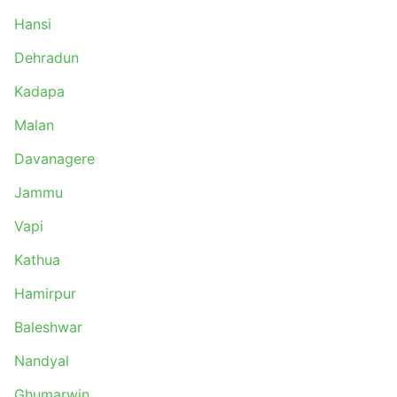
Ongole
Hansi
Bhilwara
Tumakuru
Dehradun
Kollam
Kadapa
Vellore
Madgaon
Malan
Tanuku
Davanagere
Madurai
Surat
Jammu
Gannavaram
Vapi
Rajahmundry
Abohar
Kathua
Ghumarwin
Hamirpur
Gurdaspur
Baleshwar
Kangra
Srinagar Jammu
Nandyal
Sunder Nagar
Ghumarwin
Udhampur