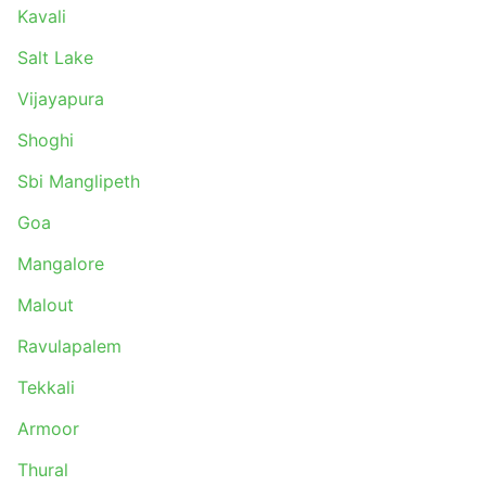
Guntur - Vizianagram
Kavali
Brahmapur - Kolkata
Salt Lake
Bhubaneswar - Vijayawada
Panipat - Chandigarh
Vijayapura
Bangalore - Cuttack
Shoghi
Kavali - Eluru
Ambala - Rupnagar
Sbi Manglipeth
Bir Himachal Pradesh - Himachal Pradesh
Goa
Palasa - Kolkata
Kolkata - Bhadrak
Mangalore
Andhra Pradesh - Visakhapatnam
Malout
Bangalore - Kurnool
Kharar - Faridabad
Ravulapalem
Ghaziabad - Kullu
Tekkali
Rupnagar - Sonipat
Bilaspur Himachal Pradesh - Chandigarh
Armoor
Visakhapatnam - Hyderabad
Thural
Tirupati - Rajahmundry