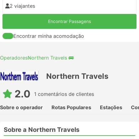
2 viajantes
Encontrar Passagens
Encontrar minha acomodação
Operadores
Northern Travels 🚌
Northern Travels
2.0
1 comentários de clientes
Sobre o operador
Rotas Populares
Estações
Co
Sobre a Northern Travels