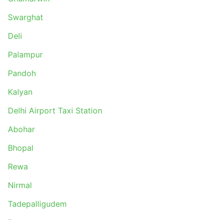
Kaliakkavilai
Swarghat
Kavalkinaru
Deli
Cuttack
Hoskote
Palampur
Morena
Pandoh
Bareilly
Ropar
Kalyan
Nangal
Delhi Airport Taxi Station
Tekkali
Gooty
Abohar
Baleshwar
Bhopal
Ner Chowk
Anantnag
Rewa
Bhota
Nirmal
Pandoh
Tadepalligudem
Prathipadu
North Goa