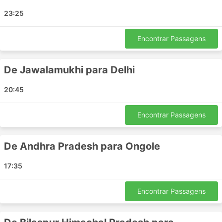
Ambala Cantonment
23:25
Malda
Khammam
Encontrar Passagens
Chorahata
Nand Nagri
De Jawalamukhi para Delhi
Palamaner
Thiruvananthapuram
20:45
Kattipudi
Jawala Ji
Encontrar Passagens
Guna
Aurangabad
De Andhra Pradesh para Ongole
Ludhiana
Etawah
17:35
Nala Sopara
Adhartal Chowk
Encontrar Passagens
Pathankot
Dhone