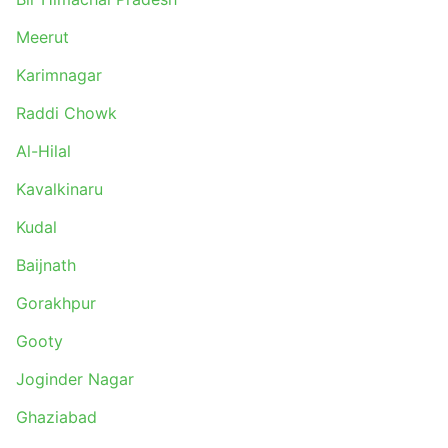
Delhi - Hamirpur
Meerut
Delhi - Kangra
Nellore - Cuttack
Karimnagar
Ambala - Ghaziabad
Raddi Chowk
Chandigarh - Una Himachal
Nagrota Bagwan - Himachal Pradesh
Al-Hilal
Panipat - Sonipat
Kavalkinaru
Bangalore - Andhra Pradesh
Visakhapatnam - Tekkali
Kudal
Jogindernagar - Baijnath
Baijnath
Nellore - Visakhapatnam
Brahmapur - Bangalore
Gorakhpur
Mohali - Dharamshala
Gooty
Jogindernagar - Chandigarh
Joginder Nagar
Ambala - Jogindernagar
Eluru - Andhra Pradesh
Ghaziabad
Palasa - Bangalore