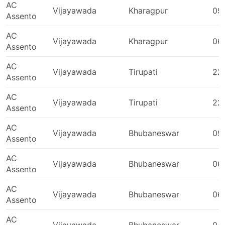
AC
Datia
Vijayawada
Kharagpur
09
Assento
Solapur
AC
Kakinada
Vijayawada
Kharagpur
06
Assento
Delhi Airport
Secunderabad
AC
Vijayawada
Tirupati
22
Ambala
Assento
Damoh Naka Square
AC
Nainital
Vijayawada
Tirupati
22
Assento
Srikalahasti
AC
Panvel
Vijayawada
Bhubaneswar
09
Assento
Udaipur
Maharajpur Kamaniya Gate
AC
Vijayawada
Bhubaneswar
06
Nadaun
Assento
NerulMumbai
AC
Jaipur
Vijayawada
Bhubaneswar
06
Assento
Etcherla
AC
Dasua