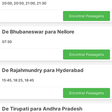
20:00, 20:50, 21:00, 21:30
Vapi
Kathua
Encontrar Passagens
Hamirpur
Baleshwar
Nandyal
De Bhubaneswar para Nellore
Deli
07:30
Palampur
Kalyan
Encontrar Passagens
Delhi Airport Taxi Station
Bhopal
Rewa
De Rajahmundry para Hyderabad
Nirmal
15:45, 18:25, 18:45
Tadepalligudem
Durg
Encontrar Passagens
Mehsana
Varanasi
De Tirupati para Andhra Pradesh
Lucknow