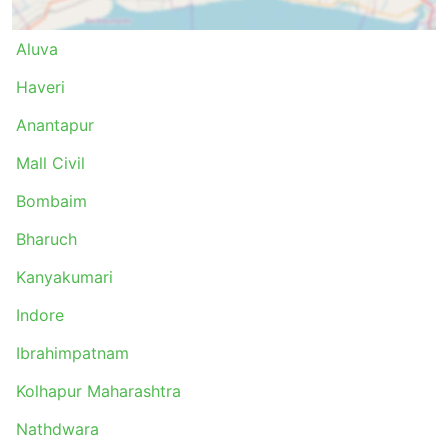
Haridwar
Palakkad
Aluva
Chitradurga
Haveri
Chennai
Valsad
Anantapur
Karnal
Mall Civil
Dharampur
Panipat
Bombaim
Mysore
Bharuch
Berhampur
Kanyakumari
Kozhikode
Noida
Indore
Sambha
Ibrahimpatnam
Shiroli
Murthal
Kolhapur Maharashtra
Tirupur
Nathdwara
Tiruchirapalli