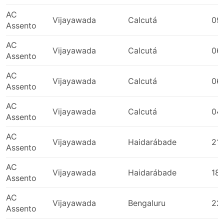
Kovur
AC
Sri Ganganagar
Vijayawada
Calcutá
09
Assento
Bhuntar
Csc Office
AC
Vijayawada
Calcutá
06
Assento
Phagwara
Rudrapur
AC
Vijayawada
Calcutá
06
Sujanpur
Assento
Kovilpatti
AC
Moradabad
Vijayawada
Calcutá
04
Assento
Jabalpur Isbt
Ajmer
AC
Vijayawada
Haidarábade
21:
Assento
Panchkula
Highcourt Square City Center
AC
Vijayawada
Haidarábade
18:
Shimla
Assento
Dharmapuri Tamil Nadu
AC
Tansen Junction
Vijayawada
Bengaluru
22
Assento
Thiruvananthapuram