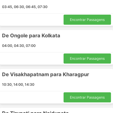
Vijayawada Airport
03:45, 06:30, 06:45, 07:30
Eroder
Mandi
Encontrar Passagens
Gaggal
Kanpur
Adilabad
De Ongole para Kolkata
Marthandam
04:00, 04:30, 07:00
Hinganghat
Nandigama
Encontrar Passagens
Nagar Palika Chowk
Guntur Andhra Pradesh
De Visakhapatnam para Kharagpur
Palasa
Ahmedabad
10:30, 14:00, 14:30
Hoshiarpur
Faizabad
Encontrar Passagens
Haldwani
Eluru