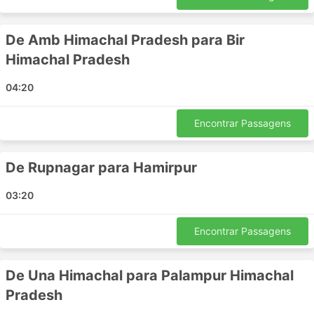
Salt Lake
Vijayapura
De Amb Himachal Pradesh para Bir
Sbi Manglipeth
Himachal Pradesh
Goa
Mangalore
04:20
Malout
Ravulapalem
Encontrar Passagens
Armoor
Thane
De Rupnagar para Hamirpur
Katpadi Tamil Nadu
Neyyattinkara
03:20
Mohali
Panjim
Encontrar Passagens
Dabholkar Corner
Basti
De Una Himachal para Palampur Himachal
Humnabad
Pradesh
Karwar