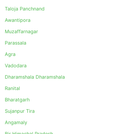
Chandigarh - Dharamshala
Taloja Panchnand
Dharamshala - Delhi
Awantipora
Ambala - Chandigarh
Bangalore - Visakhapatnam
Muzaffarnagar
Chandigarh - Ambala
Parassala
Delhi - Kullu
Kullu - Manali
Agra
Chandigarh - Kullu
Vadodara
Rajahmundry - Visakhapatnam
Vijayawada - Bangalore
Dharamshala Dharamshala
Vijayawada - Nellore
Ranital
Vijayawada - Tirupati
Bharatgarh
Goa - Bangalore
Ghaziabad - Mandi
Sujanpur Tira
Ambala - Delhi
Angamaly
Visakhapatnam - Kharagpur
Ghaziabad - Ambala
Bir Himachal Pradesh