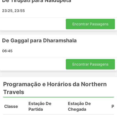
De Tirupati para Naidupeta
South Goa
Waknaghat
23:25, 23:55
Vijayanagaram
Valliyur
Encontrar Passagens
Jalandhar
Chhatarpur
De Gaggal para Dharamshala
Allahabad
Gurugram Gurgaon
06:45
Chikkaballapur
Railway Mod
Encontrar Passagens
Suryapet
Cidade de Kasol
Deen Dayal Square
Programação e Horários da Northern
Hubli
Travels
Warangal
Vehicle Tiraha
Estação De
Estação De
Classe
Pa
Chandigarh
Partida
Chegada
Vasco da Gama Goa