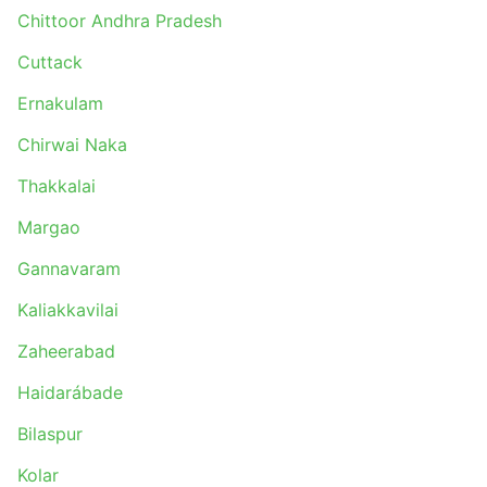
Amritsar
Chittoor Andhra Pradesh
Jai Stambh Chowk
Cuttack
Belagavi
Coimbatore
Ernakulam
Parwanoo
Chirwai Naka
Shirdi
Rajanagaram Andhra Pradesh
Thakkalai
Jangareddigudem
Margao
Salem
Baroda
Gannavaram
Thrissur
Kaliakkavilai
Kathgodam
Zaheerabad
Kalamassery
Chilakaluripet
Haidarábade
Kudal Goa
Bilaspur
Raipur
Alwar
Kolar