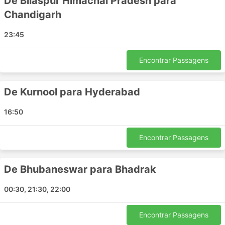
De Bilaspur Himachal Pradesh para
Zirakpur
Chandigarh
Paprola
Karanja Lad
23:45
Jhansi
Aut
Encontrar Passagens
Dehra
Taloja Panchnand
De Kurnool para Hyderabad
Muzaffarnagar
Parassala
16:50
Agra
Vadodara
Encontrar Passagens
Dharamshala Dharamshala
Ranital
De Bhubaneswar para Bhadrak
Angamaly
Bir Himachal Pradesh
00:30, 21:30, 22:00
Meerut
Karimnagar
Encontrar Passagens
Raddi Chowk