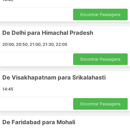
Kanyakumari
Indore
Encontrar Passagens
Ibrahimpatnam
Kolhapur Maharashtra
De Delhi para Himachal Pradesh
Nathdwara
Chittoor Andhra Pradesh
20:00, 20:50, 21:00, 21:30, 22:05
Ernakulam
Thakkalai
Encontrar Passagens
Margao
Zaheerabad
De Visakhapatnam para Srikalahasti
Bilaspur
14:45
Kolar
Hansi
Encontrar Passagens
Dehradun
Kadapa
Davanagere
De Faridabad para Mohali
Jammu