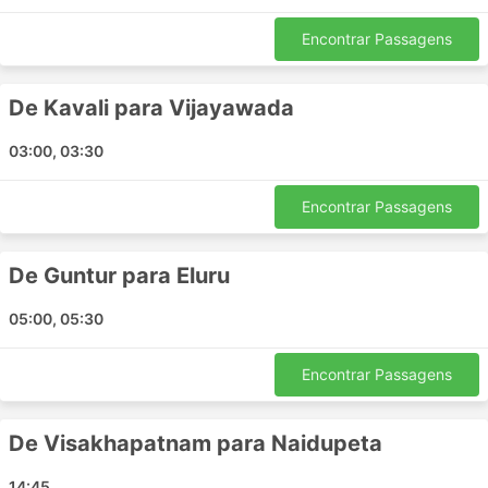
Haidarábade
Encontrar Passagens
Tuni
Anakapalle
De Kavali para Vijayawada
Bengaluru
Kharagpur
03:00, 03:30
Tirupati
Bhubaneswar
Encontrar Passagens
Vijayawada
Calcutá
De Guntur para Eluru
Annavaram
Visakhapatnam
05:00, 05:30
Aluva
Haveri
Encontrar Passagens
Anantapur
Mall Civil
De Visakhapatnam para Naidupeta
Bombaim
Bharuch
14:45