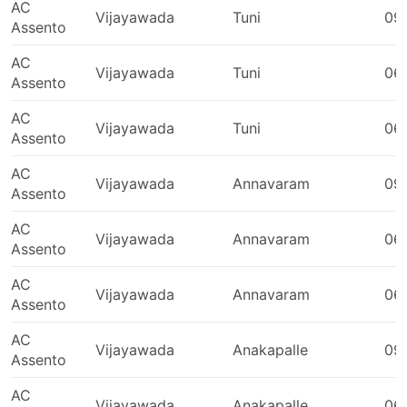
Nagpur
AC
Vijayawada
Tuni
09
Azad Chowk
Assento
Sonipat
AC
Vijayawada
Tuni
06
Tagarapuvalasa
Assento
Sagar
AC
UNA
Vijayawada
Tuni
06
Assento
Katra
Belda
AC
Vijayawada
Annavaram
09
Katni
Assento
Balachaur
AC
Vrindavan
Vijayawada
Annavaram
06
Assento
Nagercoil
AC
Madhav Nagar Chowk
Vijayawada
Annavaram
06
Assento
Krishnagiri
Solan
AC
Vijayawada
Anakapalle
09
Kharar
Assento
Kalka Kalka
AC
Tirunelveli
Vijayawada
Anakapalle
06