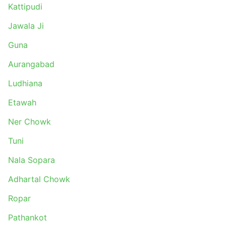
Kattipudi
Bankhandi
Bhager
Jawala Ji
Ghaghas
Guna
Bhawarna
Daulatpur
Aurangabad
Baglamukhi
Ludhiana
Awantipora
Banihal
Etawah
Jaleswar
Ner Chowk
Bhadrak
Kiratpur Sahib
Tuni
Bharatgarh
Nala Sopara
Basi Punjab
53 Mile
Adhartal Chowk
Matour
Ropar
Mela Ground Tiraha
Chandrabadni Naka
Pathankot