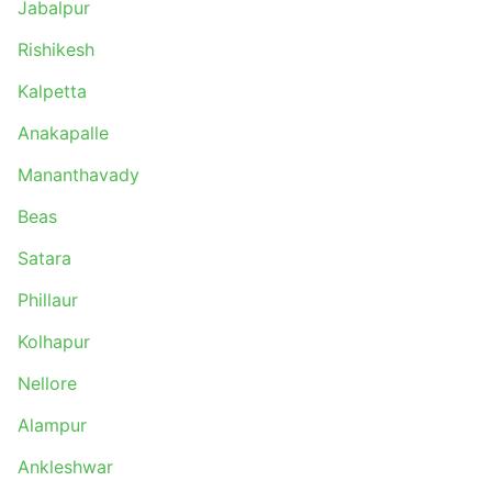
Jabalpur
Chandigarh - Nadaun
Palampur Himachal Pradesh - Baijnath
Rishikesh
Rupnagar - Chandigarh
Kalpetta
Vijayawada - Kolkata
Visakhapatnam - Palasa
Anakapalle
Bhubaneswar - Rajahmundry
Mananthavady
Amb Himachal Pradesh - Delhi
Chandigarh - Hamirpur
Beas
Nellore - Andhra Pradesh
Satara
Chandigarh - Kangra
Guntur - Eluru
Phillaur
Nangal - Chandigarh
Kolhapur
Eluru - Nellore
Una Himachal - Delhi
Nellore
Delhi - Una Himachal
Alampur
Andhra Pradesh - Nellore
Ankleshwar
Bangalore - Anantapur