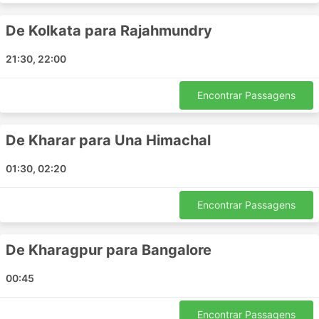
Kudal
De Kolkata para Rajahmundry
Baijnath
Gorakhpur
21:30, 22:00
Joginder Nagar
Ghaziabad
Encontrar Passagens
Jabalpur
Rishikesh
De Kharar para Una Himachal
Kalpetta
Mananthavady
01:30, 02:20
Beas
Satara
Encontrar Passagens
Phillaur
Kolhapur
De Kharagpur para Bangalore
Nellore
Alampur
00:45
Ankleshwar
Kavali
Encontrar Passagens