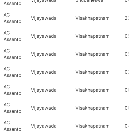
Vijayawada
Bhubaneswar
04
Assento
Ulhasnagar
Kandaghat
AC
Vijayawada
Visakhapatnam
22
Hosur
Assento
Jedcharla
AC
Noon Village
Vijayawada
Visakhapatnam
09
Assento
Mathura
Nagrota Bagwan
AC
Vijayawada
Visakhapatnam
09
Assento
Batala
Gudur Nellore
AC
Vijayawada
Visakhapatnam
07
Bellary
Assento
Ambala Cantt Haryana
AC
Ahmednagar
Vijayawada
Visakhapatnam
06
Assento
Amravati
Secunderabad
AC
Vijayawada
Visakhapatnam
06
Assento
Nashik
Seoni
AC
Vijayawada
Visakhapatnam
04
Tiruchirapalli
Assento