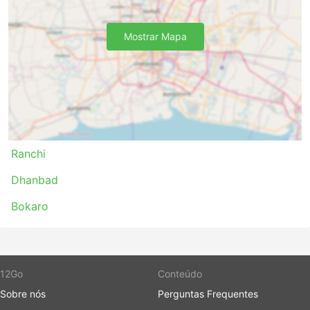
especialmente se você não estiver familiarizado
com a situação do tráfego em seu ponto de
partida.
Mostrar Mapa
Os ônibus são provavelmente o meio de
transporte que fica fora do horário com mais
frequência em comparação com os trens ou
aviões. Eles dependem muito da situação da
estrada, que às vezes pode ser imprevisível -
acidentes, obras de construção de estradas,
desvios, etc. Isso se aplica especialmente a
Ranchi
viagens durante fins de semana, alta estação ou
feriados nacionais. Lembre-se disso e não planeje
Dhanbad
conexões complicadas.
Bokaro
Viajar em determinadas rotas ou durante os
períodos mais procurados pode exigir reserva
antecipada. Lembre-se de que nem sempre é
possível chegar à rodoviária e pegar o próximo
ônibus - as passagens podem estar todas
12Go
Conteúdo
esgotadas, portanto, organize sua viagem
Sobre nós
Perguntas Frequentes
antecipadamente.