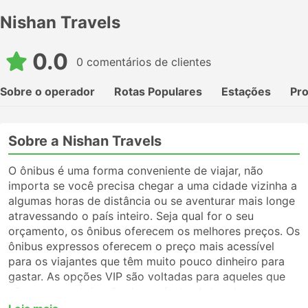
Nishan Travels
0.0
0 comentários de clientes
Sobre o operador
Rotas Populares
Estações
Pr
Sobre a Nishan Travels
O ônibus é uma forma conveniente de viajar, não
importa se você precisa chegar a uma cidade vizinha a
algumas horas de distância ou se aventurar mais longe
atravessando o país inteiro. Seja qual for o seu
orçamento, os ônibus oferecem os melhores preços. Os
ônibus expressos oferecem o preço mais acessível
para os viajantes que têm muito pouco dinheiro para
gastar. As opções VIP são voltadas para aqueles que
não querem abrir mão do conforto. Antes de pegar um
ônibus, certifique-se de escolher o tipo de serviço que