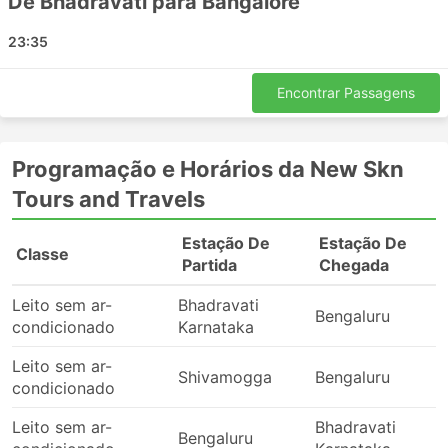
De Bhadravati para Bangalore
New Skn Tours and Travels incluem:
23:35
Shivamogga
Bhadravati Karnataka
Encontrar Passagens
Bengaluru
Principais Destinos da New Skn Tours
Programação e Horários da New Skn
and Travels
Tours and Travels
Os ônibus da New Skn Tours and Travels percorre
Estação De
Estação De
várias rotas e aqui está a lista de algumas das mais
Classe
Partida
Chegada
populares:
Leito sem ar-
Bhadravati
Shimoga - Bangalore
Bengaluru
condicionado
Karnataka
Bangalore - Bhadravati
Bhadravati - Bangalore
Leito sem ar-
Shivamogga
Bengaluru
condicionado
Preços de Passagens e Classes de
Ônibus da New Skn Tours and Travels
Leito sem ar-
Bhadravati
Bengaluru