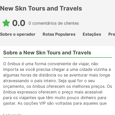
New Skn Tours and Travels
0.0
0 comentários de clientes
Sobre o operador
Rotas Populares
Estações
Pr
Sobre a New Skn Tours and Travels
O ônibus é uma forma conveniente de viajar, não
importa se você precisa chegar a uma cidade vizinha a
algumas horas de distância ou se aventurar mais longe
atravessando o país inteiro. Seja qual for o seu
orçamento, os ônibus oferecem os melhores preços. Os
ônibus expressos oferecem o preço mais acessível
para os viajantes que têm muito pouco dinheiro para
gastar. As opções VIP são voltadas para aqueles que
não querem abrir mão do conforto. Antes de pegar um
ônibus, certifique-se de escolher o tipo de serviço que