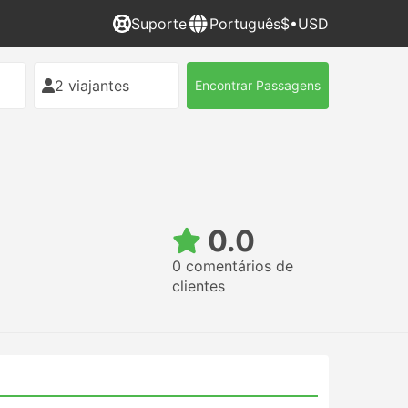
Suporte
Português
$•USD
2 viajantes
Encontrar Passagens
0.0
0 comentários de
clientes