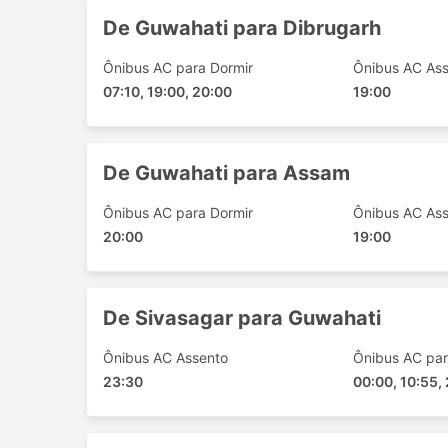
Jorhat
De Guwahati para Dibrugarh
Dergaon
Nagaon Assam
Ônibus AC para Dormir
Ônibus AC As
Dibrugarh
07:10, 19:00, 20:00
19:00
Jagiroad
Duliajan
Demow
De Guwahati para Assam
Moran
Naharkatia
Ônibus AC para Dormir
Ônibus AC As
20:00
19:00
Principais Destinos da Neelkant
Os ônibus da Neelkanth Transport percorre vár
De Sivasagar para Guwahati
populares:
Sivasagar - Guwahati
Ônibus AC Assento
Ônibus AC par
23:30
Guwahati - Sivasagar
00:00, 10:55,
Guwahati - Assam
Nagaon - Jorhat