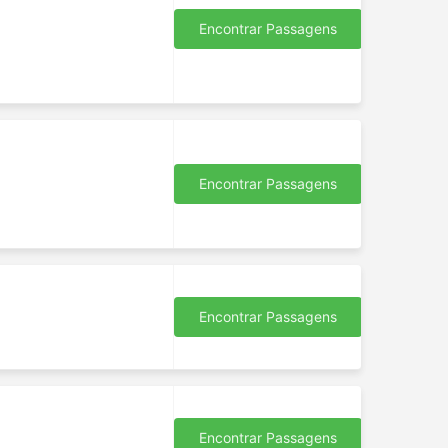
Encontrar Passagens
de
s
er
e
se
Encontrar Passagens
utras
 perto
Encontrar Passagens
e,
al, e
ico,
Encontrar Passagens
a.