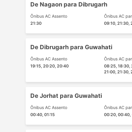
De Nagaon para Dibrugarh
Sivasagar - Nagaon
Nagaon - Dibrugarh
Ônibus AC Assento
Ônibus AC par
Assam - Guwahati
21:30
09:10, 21:30,
Jagiroad - Dibrugarh
Jorhat - Guwahati
Jorhat - Nagaon
De Dibrugarh para Guwahati
Nagaon - Sivasagar
Guwahati - Jorhat
Ônibus AC Assento
Ônibus AC par
Dibrugarh - Nagaon
19:15, 20:20, 20:40
08:25, 18:30, 
21:00, 21:30, 
Jagiroad - Jorhat
Guwahati - Dibrugarh
Dibrugarh - Guwahati
De Jorhat para Guwahati
Preços de Passagens e Classes 
Ônibus AC Assento
Ônibus AC par
Uma das melhores coisas sobre viagens de ôn
00:40, 01:15
00:20, 00:40, 
às suas exigências de privacidade e conforto.
diferentes necessidades dos viajantes. As vi