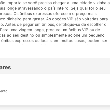
não importa se você precisa chegar a uma cidade vizinha a
is longe atravessando o país inteiro. Seja qual for o seu
preços. Os ônibus expressos oferecem o preço mais
uco dinheiro para gastar. As opções VIP são voltadas para
. Antes de pegar um ônibus, certifique-se de escolher o
. Para uma viagem longa, procure um ônibus VIP ou de
adas ao seu destino ou simplesmente acione um pequeno
ônibus expressos ou locais, em muitos casos, podem ser
as, mas as viagens mais longas muitas vezes não são a
viajar, pois muitos destinos de longo curso são atendidos
ronas mais amplas ou ótimas para dormir na viagem. Faça a
m a Neelkanth Transport. Os comentários de outros
ares
assagem e classe de ônibus.
h Transport
ibus da Neelkanth Transport incluem:
sento