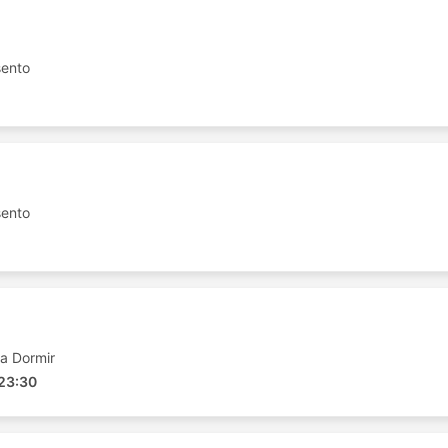
sento
sento
h Transport
ias rotas e aqui está a lista de algumas das mais
a Dormir
 23:30