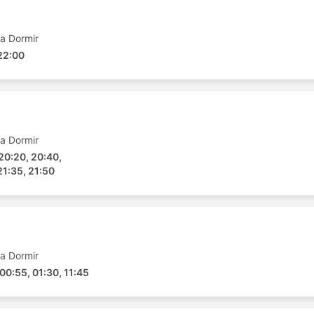
a Dormir
 22:00
a Dormir
20:20, 20:40,
21:35, 21:50
de Ônibus da Neelkanth Transport
a Dormir
ibus é que você pode personalizar sua viagem, ajustado
00:55, 01:30, 11:45
 As diferentes classes e tipos de ônibus atendem às
agens mais baratas são normalmente oferecidas por ônibus