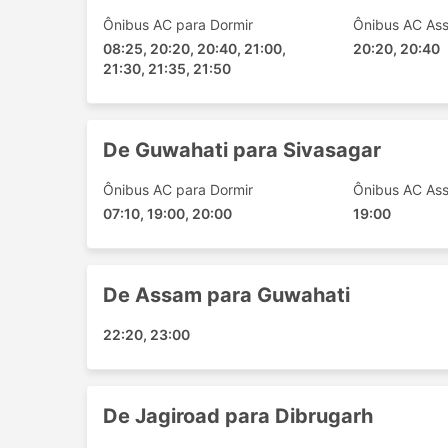
forem estabelecidos valores máximos, n
Ônibus AC para Dormir
Ônibus AC As
As passagens de ônibus podem ser mais
08:25, 20:20, 20:40, 21:00,
20:20, 20:40
trem velozes. Existe sempre uma escolh
21:30, 21:35, 21:50
padrão mais baratas podem ser um pouc
forma são aceitáveis e o levam ao seu d
banheiro, assim como lanches, água e às
sempre incluídos no preço.
De Guwahati para Sivasagar
Se você estiver pronto para gastar mais
Ônibus AC para Dormir
Ônibus AC As
executiva em um avião com largos assent
07:10, 19:00, 20:00
vantagens para que sua viagem seja agr
19:00
Contras de Viagens de Ônibus
De Assam para Guwahati
Terminais de ônibus interurbanos mais n
de rodovias maiores para permitir que o
22:20, 23:00
isso pode criar dificuldades extras para
problema, já que em alguns destinos exis
você terá que usar transportes especiais 
De Jagiroad para Dibrugarh
preços podem subir. Calcule também o te
especialmente se você não estiver famil