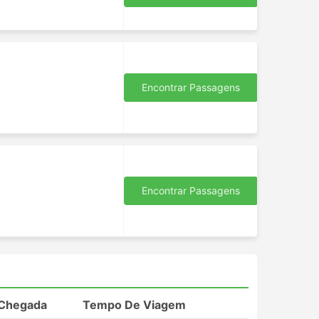
em
ode
mente
e
Encontrar Passagens
ada.
agens
Encontrar Passagens
Chegada
Tempo De Viagem