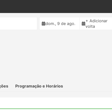
+ Adicionar
dom., 9 de ago.
volta
ções
Programação e Horários