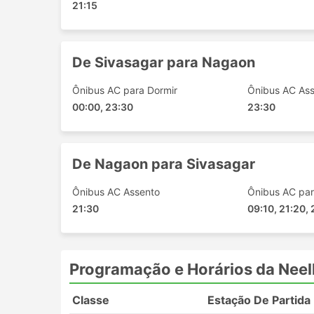
21:15
Os ônibus são provavelmente o meio de 
comparação com os trens ou aviões. El
ser imprevisível - acidentes, obras de c
De Sivasagar para Nagaon
a viagens durante fins de semana, alta e
conexões complicadas.
Ônibus AC para Dormir
Ônibus AC As
Viajar em determinadas rotas ou durante
00:00, 23:30
23:30
Lembre-se de que nem sempre é possível
podem estar todas esgotadas, portanto
De Nagaon para Sivasagar
Ônibus AC Assento
Ônibus AC par
21:30
09:10, 21:20, 
Programação e Horários da Neel
Classe
Estação De Partida