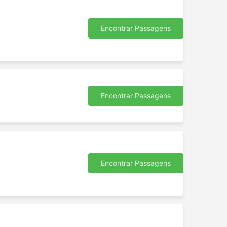
s
Encontrar Passagens
Encontrar Passagens
 rede
Encontrar Passagens
o
ção
mpo.
se