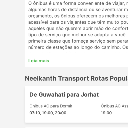
O ônibus é uma forma conveniente de viajar, 
algumas horas de distância ou se aventurar ma
orçamento, os ônibus oferecem os melhores 
acessível para os viajantes que têm muito po
aqueles que não querem abrir mão do conforto
tipo de serviço que melhor se adapta a você
primeira classe que forneça serviço sem par
número de estações ao longo do caminho. Os 
uma escolha aceitável para viagens mais curt
melhor opção. Analise o cronograma antes de 
Leia mais
por ônibus noturnos, e alguns oferecem polt
reserva de sua passagem de ônibus online co
Neelkanth Transport Rotas Popul
viajantes irão ajudá-lo a escolher a melhor p
Estações Populares da Neelkant
De Guwahati para Jorhat
As principais estações contempladas pelos ôn
Ônibus AC para Dormir
Ônibus AC As
07:10, 19:00, 20:00
19:00
Guwahati
Sibsagar