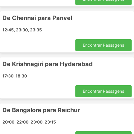
Mantralayam - Bangalore
Bangalore - Hassan
De Chennai para Panvel
Bangalore - Gooty
Naidupeta - Bangalore
12:45, 23:30, 23:35
Tindivanam - Bangalore
Katpadi - Krishnagiri
Encontrar Passagens
Bangalore - Manipal
Bangalore - Chittoor
De Krishnagiri para Hyderabad
Bangalore - Davanagere
Vellore - Hosur
17:30, 18:30
Bangalore - Krishnagiri
Chennai - Belagavi
Encontrar Passagens
Nellore - Bangalore
Adoni - Bangalore
De Bangalore para Raichur
Chennai - Ambur
20:00, 22:00, 23:00, 23:15
Preços de Passagens e Classes de