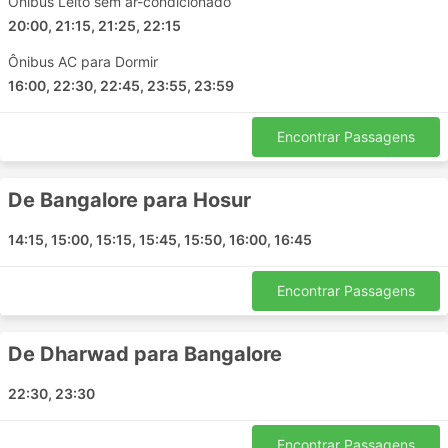
Ônibus Leito sem ar-condicionado
Mahabalipuram - Kanchipuram
20:00, 21:15, 21:25, 22:15
Hosur - North Goa
Ônibus AC para Dormir
Vellore - Krishnagiri
16:00, 22:30, 22:45, 23:55, 23:59
Bangalore - Hosur
Hosur - Vellore
Encontrar Passagens
Kanchipuram - Bangalore
Ambur - Katpadi
De Bangalore para Hosur
Chennai - Nerul
Hosur - Goa
14:15, 15:00, 15:15, 15:45, 15:50, 16:00, 16:45
Krishnagiri - Katpadi
Andhra Pradesh - Bangalore
Encontrar Passagens
Raichur - Bangalore
Kanchipuram - Hosur
De Dharwad para Bangalore
Chennai - Hyderabad
Bangalore - Mangalore
22:30, 23:30
Katpadi - Bangalore
Tirupati - Naidupeta
Encontrar Passagens