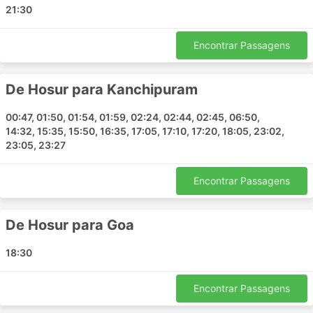
21:30
Chennai - Panvel
Vellore - Goa
Encontrar Passagens
Bangalore - Chitradurga
Penukonda - Bangalore
Chennai - Katpadi
De Hosur para Kanchipuram
Bangalore - Ambur
00:47, 01:50, 01:54, 01:59, 02:24, 02:44, 02:45, 06:50,
Bangalore - Tirupati
14:32, 15:35, 15:50, 16:35, 17:05, 17:10, 17:20, 18:05, 23:02,
Mahabalipuram - Bangalore
23:05, 23:27
Gooty - Bangalore
Bangalore - Srikalahasti
Encontrar Passagens
Kanchipuram - Vellore
Hosur - Bangalore
De Hosur para Goa
Tiruvannamalai - Bangalore
Chittoor - Bangalore
18:30
Bangalore - Vellore
Bangalore - Tiruvallur
Encontrar Passagens
Katpadi - Mumbai