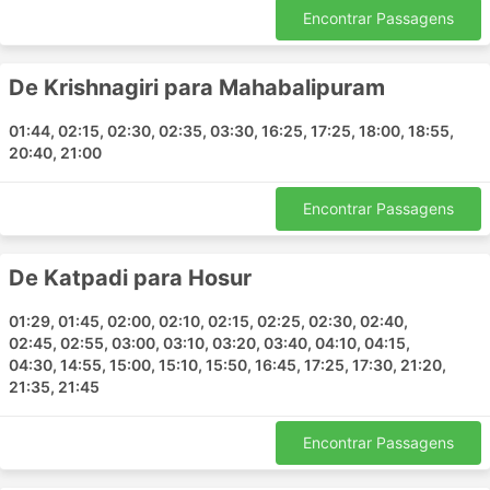
Mysore
Encontrar Passagens
Pathanamthitta
Mulki
De Krishnagiri para Mahabalipuram
Margaon
01:44, 02:15, 02:30, 02:35, 03:30, 16:25, 17:25, 18:00, 18:55,
Belagavi
20:40, 21:00
Coimbatore
Dindivanam
Encontrar Passagens
Naidupeta
Kottayam
De Katpadi para Hosur
Puducherry
North Goa
01:29, 01:45, 02:00, 02:10, 02:15, 02:25, 02:30, 02:40,
Vyttila
02:45, 02:55, 03:00, 03:10, 03:20, 03:40, 04:10, 04:15,
Manipal
04:30, 14:55, 15:00, 15:10, 15:50, 16:45, 17:25, 17:30, 21:20,
21:35, 21:45
Salem
Thrissur
Encontrar Passagens
Mettupalayam
Tiruvannamalai