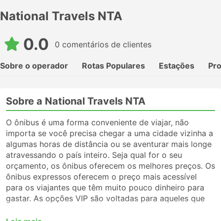
National Travels NTA
0.0
0 comentários de clientes
Sobre o operador
Rotas Populares
Estações
Pr
Sobre a National Travels NTA
O ônibus é uma forma conveniente de viajar, não
importa se você precisa chegar a uma cidade vizinha a
algumas horas de distância ou se aventurar mais longe
atravessando o país inteiro. Seja qual for o seu
orçamento, os ônibus oferecem os melhores preços. Os
ônibus expressos oferecem o preço mais acessível
para os viajantes que têm muito pouco dinheiro para
gastar. As opções VIP são voltadas para aqueles que
não querem abrir mão do conforto. Antes de pegar um
ônibus, certifique-se de escolher o tipo de serviço que