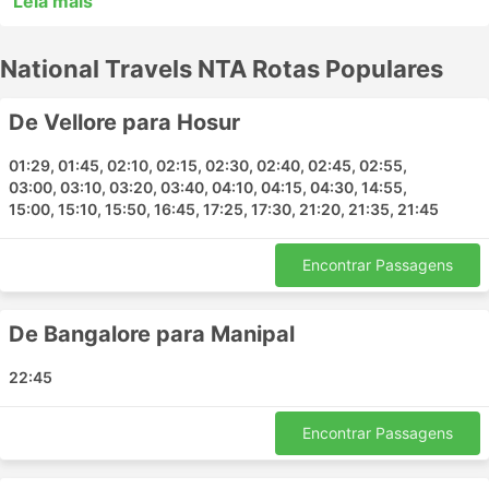
Leia mais
melhor se adapta a você. Para uma viagem longa,
procure um ônibus VIP ou de primeira classe que
National Travels NTA Rotas Populares
forneça serviço sem paradas ao seu destino ou
simplesmente acione um pequeno número de estações
ao longo do caminho. Os ônibus expressos ou locais,
De Vellore para Hosur
em muitos casos, podem ser uma escolha aceitável
para viagens mais curtas, mas as viagens mais longas
01:29, 01:45, 02:10, 02:15, 02:30, 02:40, 02:45, 02:55,
03:00, 03:10, 03:20, 03:40, 04:10, 04:15, 04:30, 14:55,
muitas vezes não são a melhor opção. Analise o
15:00, 15:10, 15:50, 16:45, 17:25, 17:30, 21:20, 21:35, 21:45
cronograma antes de viajar, pois muitos destinos de
longo curso são atendidos por ônibus noturnos, e
alguns oferecem poltronas mais amplas ou ótimas para
Encontrar Passagens
dormir na viagem. Faça a reserva de sua passagem de
ônibus online com a National Travels NTA. Os
De Bangalore para Manipal
comentários de outros viajantes irão ajudá-lo a
escolher a melhor passagem e classe de ônibus.
22:45
Estações Populares da National
Travels NTA
Encontrar Passagens
As principais estações contempladas pelos ônibus da