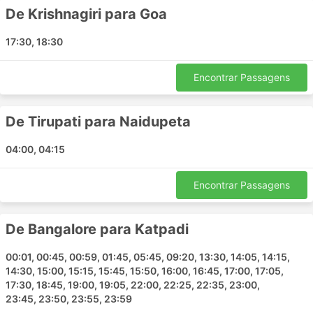
Kudal Goa
De Krishnagiri para Goa
Mahabalipuram
17:30, 18:30
Tumakuru
Madurai
Encontrar Passagens
Visakhapatnam
Udupi
South Goa
De Tirupati para Naidupeta
Madgaon
04:00, 04:15
Vellore
Ambur
Encontrar Passagens
Surathkal
Mantralayam
De Bangalore para Katpadi
Principais Destinos da National Travels
NTA
00:01, 00:45, 00:59, 01:45, 05:45, 09:20, 13:30, 14:05, 14:15,
14:30, 15:00, 15:15, 15:45, 15:50, 16:00, 16:45, 17:00, 17:05,
17:30, 18:45, 19:00, 19:05, 22:00, 22:25, 22:35, 23:00,
Os ônibus da National Travels NTA percorre várias
23:45, 23:50, 23:55, 23:59
rotas e aqui está a lista de algumas das mais