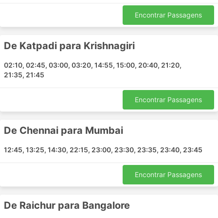
populares:
Encontrar Passagens
Chennai - Bangalore
Bangalore - Chennai
De Katpadi para Krishnagiri
Chennai - Mumbai
Chennai - Pune
02:10, 02:45, 03:00, 03:20, 14:55, 15:00, 20:40, 21:20,
Krishnagiri - Kanchipuram
21:35, 21:45
Mahabalipuram - Katpadi
Krishnagiri - Vellore
Encontrar Passagens
Chennai - Thane
Chennai - Krishnagiri
De Chennai para Mumbai
Hosur - Katpadi
Vellore - Chennai
12:45, 13:25, 14:30, 22:15, 23:00, 23:30, 23:35, 23:40, 23:45
Krishnagiri - Goa
Manipal - Bangalore
Encontrar Passagens
Krishnagiri - Chennai
Dharwad - Bangalore
De Raichur para Bangalore
Ambur - Chennai