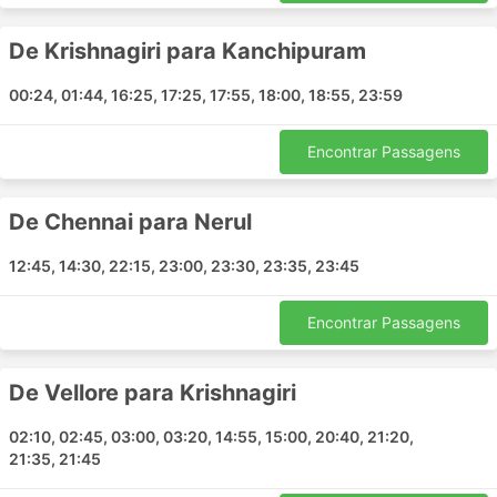
Kalaburagi
De Krishnagiri para Kanchipuram
Davanagere
Goa
00:24, 01:44, 16:25, 17:25, 17:55, 18:00, 18:55, 23:59
Mangalore
Secunderabad
Encontrar Passagens
Katpadi Tamil Nadu
Gingee
De Chennai para Nerul
Kanchipuram
Mantralayam
12:45, 14:30, 22:15, 23:00, 23:30, 23:35, 23:45
Dharwad
Adoni
Encontrar Passagens
Tirupati
Penukonda
De Vellore para Krishnagiri
Chitradurga
Vijayawada
02:10, 02:45, 03:00, 03:20, 14:55, 15:00, 20:40, 21:20,
Kurnool
21:35, 21:45
Hosur