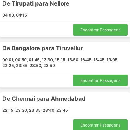
De Tirupati para Nellore
National Travels NTA incluem:
04:00, 04:15
Bengaluru
Chennai
Encontrar Passagens
Aluva
Anantapur
Gooty
De Bangalore para Tiruvallur
Ooty
00:01, 00:59, 01:45, 13:30, 15:15, 15:50, 16:45, 18:45, 19:05,
Mettur
22:25, 23:45, 23:50, 23:59
Raichur
Chittoor Andhra Pradesh
Encontrar Passagens
Hubli
Krishnagiri
De Chennai para Ahmedabad
Nellore
Yemmiganur
22:15, 23:30, 23:35, 23:40, 23:45
Gobichettipalaiyam
Vasco da Gama Goa
Encontrar Passagens
Haidarábade