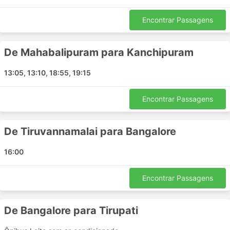
Chennai - Vellore
Chennai - North Goa
Encontrar Passagens
Puducherry - Bangalore
Krishnagiri - Bangalore
De Mahabalipuram para Kanchipuram
Ambur - Bangalore
Bangalore - Mantralayam
13:05, 13:10, 18:55, 19:15
Vellore - Mahabalipuram
Kanchipuram - Katpadi
Encontrar Passagens
Chennai - Kanchipuram
Vellore - Bangalore
De Tiruvannamalai para Bangalore
Hosur - Kanchipuram
Krishnagiri - Mahabalipuram
16:00
Mahabalipuram - Vellore
Hubli - Bangalore
Encontrar Passagens
Bangalore - Hiriyur
Bangalore - Raichur
De Bangalore para Tirupati
Anantapur - Bangalore
Katpadi - Hosur