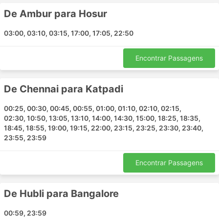
Chennai - Ahmedabad
De Ambur para Hosur
Katpadi - Goa
Krishnagiri - Hyderabad
03:00, 03:10, 03:15, 17:00, 17:05, 22:50
Bangalore - Kanchipuram
Chennai - Nala Sopara
Encontrar Passagens
Kanchipuram - Ambur
Tirupati - Nellore
De Chennai para Katpadi
Bangalore - Naidupeta
Tirupati - Bangalore
00:25, 00:30, 00:45, 00:55, 01:00, 01:10, 02:10, 02:15,
02:30, 10:50, 13:05, 13:10, 14:00, 14:30, 15:00, 18:25, 18:35,
Chennai - Kolhapur
18:45, 18:55, 19:00, 19:15, 22:00, 23:15, 23:25, 23:30, 23:40,
Bangalore - Penukonda
23:55, 23:59
Katpadi - Chennai
Chitradurga - Bangalore
Encontrar Passagens
Chennai - Hosur
Chennai - Goa
De Hubli para Bangalore
Hosur - Chennai
Puducherry - Krishnagiri
00:59, 23:59