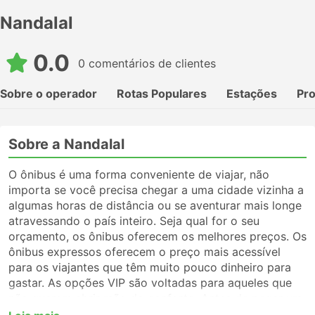
Nandalal
0.0
0 comentários de clientes
Sobre o operador
Rotas Populares
Estações
Pr
Sobre a Nandalal
O ônibus é uma forma conveniente de viajar, não
importa se você precisa chegar a uma cidade vizinha a
algumas horas de distância ou se aventurar mais longe
atravessando o país inteiro. Seja qual for o seu
orçamento, os ônibus oferecem os melhores preços. Os
ônibus expressos oferecem o preço mais acessível
para os viajantes que têm muito pouco dinheiro para
gastar. As opções VIP são voltadas para aqueles que
não querem abrir mão do conforto. Antes de pegar um
ônibus, certifique-se de escolher o tipo de serviço que