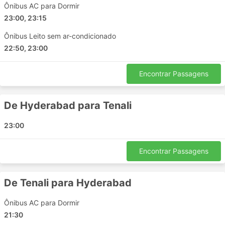
Ônibus AC para Dormir
Munna Logistics incluem:
23:00, 23:15
Haidarábade
Ônibus Leito sem ar-condicionado
Duggirala
22:50, 23:00
Mangalagiri
Vijayawada
Encontrar Passagens
Guntur Andhra Pradesh
Tenali
De Hyderabad para Tenali
Repalle
23:00
Principais Destinos da Munna Logistics
Os ônibus da Munna Logistics percorre várias rotas e
Encontrar Passagens
aqui está a lista de algumas das mais populares:
Hyderabad - Vijayawada
De Tenali para Hyderabad
Vijayawada - Hyderabad
Ônibus AC para Dormir
Hyderabad - Guntur
21:30
Duggirala - Hyderabad