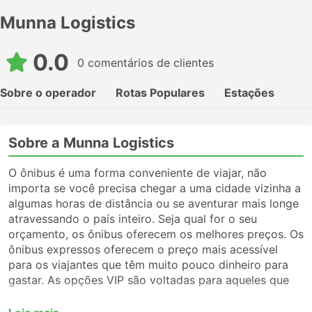
Munna Logistics
0.0
0 comentários de clientes
Sobre o operador
Rotas Populares
Estações
Sobre a Munna Logistics
O ônibus é uma forma conveniente de viajar, não
importa se você precisa chegar a uma cidade vizinha a
algumas horas de distância ou se aventurar mais longe
atravessando o país inteiro. Seja qual for o seu
orçamento, os ônibus oferecem os melhores preços. Os
ônibus expressos oferecem o preço mais acessível
para os viajantes que têm muito pouco dinheiro para
gastar. As opções VIP são voltadas para aqueles que
não querem abrir mão do conforto. Antes de pegar um
ônibus, certifique-se de escolher o tipo de serviço que