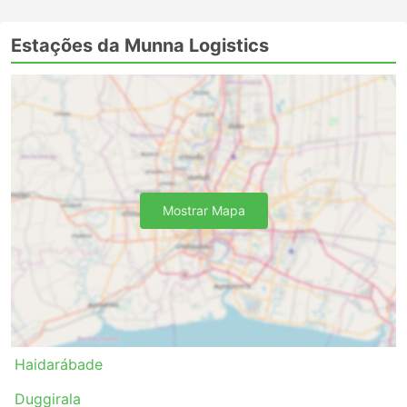
refrigerantes e lanches, ou refeições mais substanciais
a bordo ou durante as paradas para o banheiro ou
Estações da Munna Logistics
reabastecimento. Viajar de ônibus noturnos permite
economizar em um quarto de hotel, mas para garantir
que a viagem seja a mais confortável, escolha a classe
de seu ônibus com sabedoria. Os preços sempre
dependem da distância e do tipo de ônibus. Para
algumas viagens, ainda mais curtas, vale a pena
investir algum dinheiro extra e adquirir uma poltrona
em um ônibus VIP, pois isso pode economizar o dobro
Mostrar Mapa
do tempo que você passa viajando em um ônibus
comum.
Viagem de Ônibus: Prós e Contras
Prós da Viagem de Ônibus
O ônibus é a melhor opção para chegar a destinos
Haidarábade
que não estão conectados por trem ou avião. A
rede de ônibus frequentemente percorre quase
Duggirala