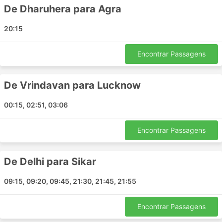
Bachhrawan
De Dharuhera para Agra
Principais Destinos da Mannat
20:15
Holidays
Encontrar Passagens
Os ônibus da Mannat Holidays percorre várias rotas e
aqui está a lista de algumas das mais populares:
De Vrindavan para Lucknow
Chandigarh - Delhi
00:15, 02:51, 03:06
Basti - Gorakhpur
Nainital - Haldwani
Encontrar Passagens
Gharaunda - Delhi
Noida - Manali
Noida - Rewari
De Delhi para Sikar
Rewari - Narnaul
09:15, 09:20, 09:45, 21:30, 21:45, 21:55
Bilaspur Himachal Pradesh - Delhi
Noida - Sonipat
Encontrar Passagens
Haldwani - Rudrapur