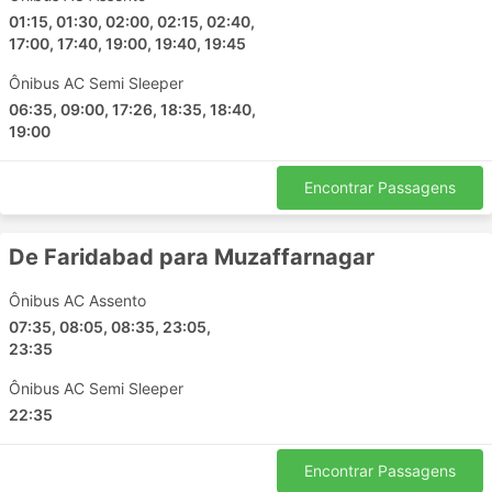
01:15, 01:30, 02:00, 02:15, 02:40,
Patna
17:00, 17:40, 19:00, 19:40, 19:45
Agra
Faizabad
Ônibus AC Semi Sleeper
06:35, 09:00, 17:26, 18:35, 18:40,
Haveri
19:00
Jalandhar
Allahabad
Encontrar Passagens
Neemrana
Ghaziabad
De Faridabad para Muzaffarnagar
Tonk
Rajpura
Ônibus AC Assento
Sirhind
07:35, 08:05, 08:35, 23:05,
Jewar
23:35
Gopiganj
Ônibus AC Semi Sleeper
Rishikesh
22:35
Hisar
Rohtak
Encontrar Passagens
Indore