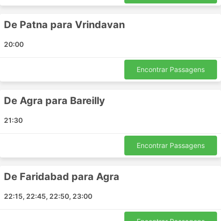
Mohali - Bhuntar
Sonipat - Gharaunda
De Patna para Vrindavan
Roorkee - Dehradun
20:00
Ghaziabad - Haridwar
Asalpur Jobner - Gurgaon
Encontrar Passagens
Kannauj - Faizabad
Kainchi Dham - Agra
Ambala - Chandigarh
De Agra para Bareilly
Panipat - Rupnagar
21:30
Lucknow - Ayodhya
Rajastão - Gurgaon
Encontrar Passagens
Lucknow - Noida
Delhi - Bilaspur Himachal Pradesh
Lucknow - Etawah
De Faridabad para Agra
Ghaziabad - Lucknow
22:15, 22:45, 22:50, 23:00
Mathura - Vrindavan
Dehradun - Gurgaon