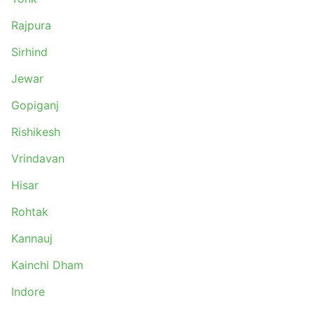
usar transportes especiais para chegar lá. Isto
Rajpura
resulta em custos mais altos, pois os preços
podem subir. Calcule também o tempo extra se
Sirhind
você estiver viajando durante as horas de pico,
especialmente se você não estiver familiarizado
Jewar
com a situação do tráfego em seu ponto de
partida.
Gopiganj
Os ônibus são provavelmente o meio de
Rishikesh
transporte que fica fora do horário com mais
frequência em comparação com os trens ou
Vrindavan
aviões. Eles dependem muito da situação da
estrada, que às vezes pode ser imprevisível -
Hisar
acidentes, obras de construção de estradas,
Rohtak
desvios, etc. Isso se aplica especialmente a
viagens durante fins de semana, alta estação ou
Kannauj
feriados nacionais. Lembre-se disso e não planeje
conexões complicadas.
Kainchi Dham
Viajar em determinadas rotas ou durante os
Indore
períodos mais procurados pode exigir reserva
antecipada. Lembre-se de que nem sempre é