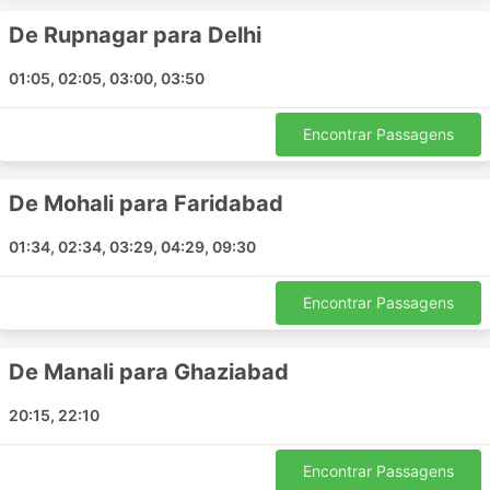
Manali - Kurukshetra
Gurgaon - Gorakhpur
De Rupnagar para Delhi
Ghaziabad - Asalpur Jobner
01:05, 02:05, 03:00, 03:50
Meerut - Gurgaon
Mathura - Ayodhya
Encontrar Passagens
Ambala - Sonipat
Jaipur - Gurgaon
De Mohali para Faridabad
Ambala - Rewari
Ambala - Manali
01:34, 02:34, 03:29, 04:29, 09:30
Vrindavan - Gurgaon
Chandigarh - Bilaspur Himachal Pradesh
Encontrar Passagens
Panipat - Delhi
Sonipat - Faridabad
De Manali para Ghaziabad
Ayodhya - Gorakhpur
Delhi - Punjab
20:15, 22:10
Lucknow - Basti
Mohali - Noida
Encontrar Passagens
Lucknow - Vrindavan