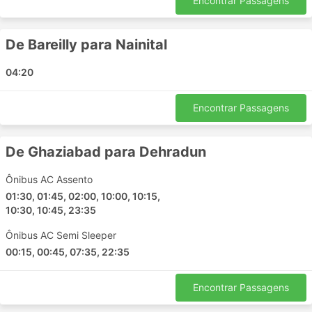
Encontrar Passagens
Mathura - Basti
Punjab - Mohali
De Bareilly para Nainital
Panipat - Bhuntar
Bareilly - Agra
04:20
Ghaziabad - Sonipat
Ghaziabad - Manali
Encontrar Passagens
Kullu - Manali
Ghaziabad - Rewari
De Ghaziabad para Dehradun
Narnaul - Manali
Rewari - Gurgaon
Ônibus AC Assento
Panipat - Ambala
01:30, 01:45, 02:00, 10:00, 10:15,
Narnaul - Rewari
10:30, 10:45, 23:35
Mandi - Kullu
Ônibus AC Semi Sleeper
Panipat - Mandi
00:15, 00:45, 07:35, 22:35
Himachal Pradesh - Chandigarh
Noida - Asalpur Jobner
Encontrar Passagens
Jaipur - Behror