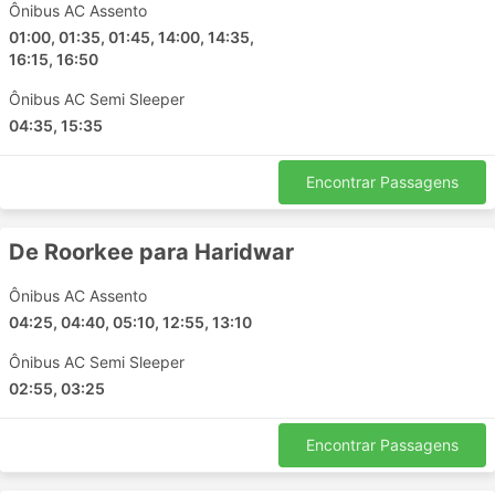
Ônibus AC Assento
Muzaffarnagar
01:00, 01:35, 01:45, 14:00, 14:35,
Tumakuru
16:15, 16:50
Sonipat
Ônibus AC Semi Sleeper
Haldwani
04:35, 15:35
South Goa
Meerut
Encontrar Passagens
Madgaon
Chiman Bagh Square
De Roorkee para Haridwar
Sikar
Bhiwadi
Ônibus AC Assento
Neem ka thana
04:25, 04:40, 05:10, 12:55, 13:10
Jibhi
Ônibus AC Semi Sleeper
Bahadurgarh
02:55, 03:25
Samalkhan
Gharaunda
Encontrar Passagens
Shrimadhopur
Badaun