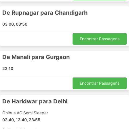
Beas
De Rupnagar para Chandigarh
Kotputli
Hubli
03:00, 03:50
Kiratpur Sahib
Aligarh Uttar Pradesh
Encontrar Passagens
Bundi
Faridabad
De Manali para Gurgaon
Vasco da Gama Goa
Bilaspur
22:10
Hansi
Dehradun
Encontrar Passagens
Khalilabad
Delhi Airport
De Haridwar para Delhi
Goa
Ambala
Ônibus AC Semi Sleeper
Ujjain
02:40, 13:40, 23:55
Kullu