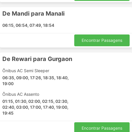
Mathura - Noida
De Mandi para Manali
Haridwar - Muzaffarnagar
Ghaziabad - Muzaffarnagar
06:15, 06:54, 07:49, 18:54
Mathura - Etawah
Delhi - Rishikesh
Encontrar Passagens
Rajastão - Jaipur
Rupnagar - Delhi
De Rewari para Gurgaon
Sonipat - Panipat
Agra - Haldwani
Ônibus AC Semi Sleeper
Noida - Chandigarh
06:35, 09:00, 17:26, 18:35, 18:40,
Mohali - Mandi
19:00
Mohali - Ambala
Ônibus AC Assento
Gurgaon - Rishikesh
01:15, 01:30, 02:00, 02:15, 02:30,
Jaipur - Neemrana
02:40, 03:00, 17:00, 17:40, 19:00,
19:45
Vrindavan - Faizabad
Mandi - Delhi
Encontrar Passagens
Muzaffarnagar - Haridwar