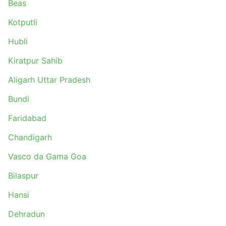
Beas
possível chegar à rodoviária e pegar o próximo
ônibus - as passagens podem estar todas
Kotputli
esgotadas, portanto, organize sua viagem
antecipadamente.
Hubli
Kiratpur Sahib
Aligarh Uttar Pradesh
Bundi
Faridabad
Chandigarh
Vasco da Gama Goa
Bilaspur
Hansi
Dehradun