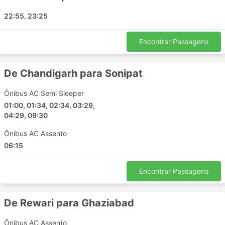
Mannat Holidays incluem:
22:55, 23:25
Gorakhpur
Gurugram Gurgaon
Encontrar Passagens
Vrindavan
Kannauj
De Chandigarh para Sonipat
Kainchi Dham
Chandigarh
Ônibus AC Semi Sleeper
01:00, 01:34, 02:34, 03:29,
Nainital
04:29, 09:30
Deli
Basti
Ônibus AC Assento
Lucknow
06:15
Noida
Etawah
Encontrar Passagens
Ayodhya
Bareilly
De Rewari para Ghaziabad
Rudrapur
Ônibus AC Assento
Kathgodam