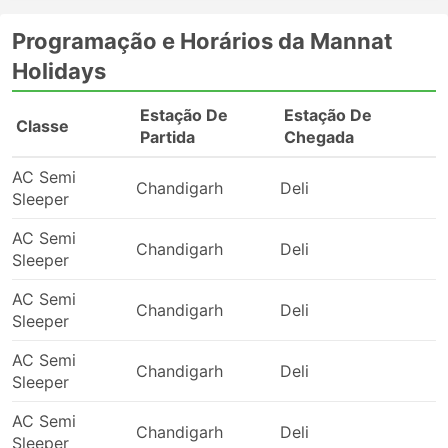
Nainital - Rudrapur
Gurgaon - Roorkee
Programação e Horários da Mannat
Gurgaon - Dehradun
Holidays
Manali - Sonipat
Rupnagar - Mohali
Estação De
Estação De
Classe
Punjab - Delhi
Partida
Chegada
Rewari - Jaipur
AC Semi
Behror - Delhi
Chandigarh
Deli
2
Sleeper
Asalpur Jobner - Faridabad
AC Semi
Gurgaon - Rajastão
Chandigarh
Deli
0
Sleeper
Punjab - Ghaziabad
Rudrapur - Nainital
AC Semi
Chandigarh
Deli
0
Mohali - Rupnagar
Sleeper
Mathura - Bareilly
AC Semi
Rishikesh - Roorkee
Chandigarh
Deli
0
Sleeper
Rishikesh - Dehradun
Noida - Muzaffarnagar
AC Semi
Chandigarh
Deli
0
Sleeper
Roorkee - Rishikesh