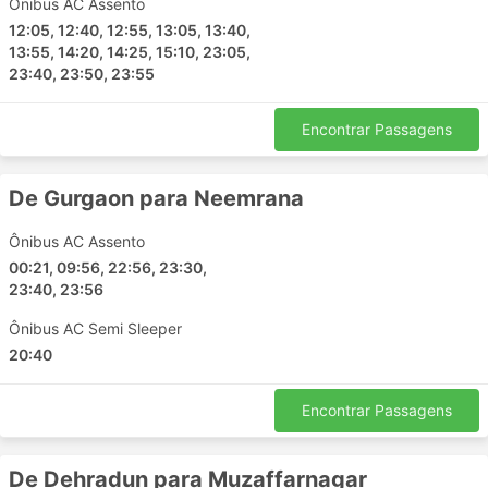
Ônibus AC Assento
Pandoh
12:05, 12:40, 12:55, 13:05, 13:40,
Chirawa
13:55, 14:20, 14:25, 15:10, 23:05,
Bengaluru
23:40, 23:50, 23:55
Kurukshetra
Rewari
Encontrar Passagens
Mohali
Bawal
De Gurgaon para Neemrana
Raebareli
Dharwad
Ônibus AC Assento
Manesar Gurugram
00:21, 09:56, 22:56, 23:30,
23:40, 23:56
Haridwar
Varanasi
Ônibus AC Semi Sleeper
Jaipur
20:40
Dabwali
Chitradurga
Encontrar Passagens
Karnal
Barabanki
De Dehradun para Muzaffarnagar