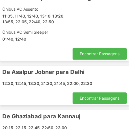
Mandi Gobindgarh
Panipat
Ônibus AC Assento
11:05, 11:40, 12:40, 13:10, 13:20,
Khatushyamji
13:55, 22:05, 22:40, 22:50
Sunder Nagar
Dharuhera
Ônibus AC Semi Sleeper
Mathura
01:40, 12:40
Roorkee
Ambala Cantt Haryana
Encontrar Passagens
Niwai
Murthal
De Asalpur Jobner para Delhi
Ludhiana
12:30, 12:45, 13:30, 21:30, 21:45, 22:00, 22:30
Ringas
Kota Rajasthan
Encontrar Passagens
Amritsar
Sri Ganganagar
Narnaul
De Ghaziabad para Kannauj
Madhumilan Square
20:15, 22:15, 22:45, 22:50, 23:00