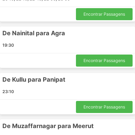
Manali
Nawalgarh
Encontrar Passagens
Bhuntar
Dausa
Ropar
De Nainital para Agra
Shivaji Vatika Square
19:30
Jhalawar
Phagwara
Encontrar Passagens
Jhunjhunu
Zirakpur
Mandi
De Kullu para Panipat
North Goa
23:10
Panchkula
Patel Bridge
Encontrar Passagens
Aut
Hanumangarh
De Muzaffarnagar para Meerut
Kudal Goa
Behror