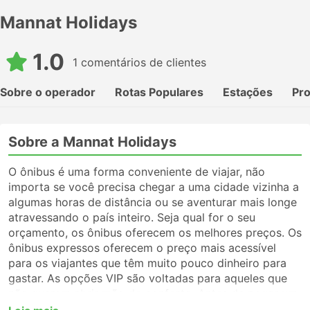
Mannat Holidays
1.0
1 comentários de clientes
Sobre o operador
Rotas Populares
Estações
Pr
Sobre a Mannat Holidays
O ônibus é uma forma conveniente de viajar, não
importa se você precisa chegar a uma cidade vizinha a
algumas horas de distância ou se aventurar mais longe
atravessando o país inteiro. Seja qual for o seu
orçamento, os ônibus oferecem os melhores preços. Os
ônibus expressos oferecem o preço mais acessível
para os viajantes que têm muito pouco dinheiro para
gastar. As opções VIP são voltadas para aqueles que
não querem abrir mão do conforto. Antes de pegar um
ônibus, certifique-se de escolher o tipo de serviço que