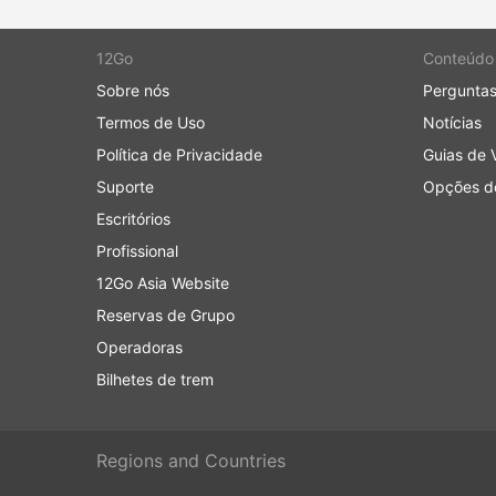
especialmente se você não estiver famil
Os ônibus são provavelmente o meio de 
comparação com os trens ou aviões. El
12Go
Conteúdo
ser imprevisível - acidentes, obras de c
Sobre nós
Perguntas
a viagens durante fins de semana, alta e
Termos de Uso
Notícias
conexões complicadas.
Política de Privacidade
Guias de 
Viajar em determinadas rotas ou durante
Lembre-se de que nem sempre é possível
Suporte
Opções de
podem estar todas esgotadas, portanto
Escritórios
Profissional
12Go Asia Website
Reservas de Grupo
Operadoras
Bilhetes de trem
Regions and Countries