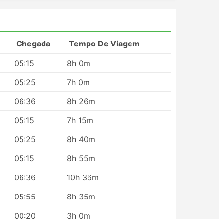
s
a
Chegada
Tempo De Viagem
05:15
8h 0m
05:25
7h 0m
06:36
8h 26m
05:15
7h 15m
05:25
8h 40m
05:15
8h 55m
 rede
o
06:36
10h 36m
ção
05:55
8h 35m
mpo.
00:20
3h 0m
se