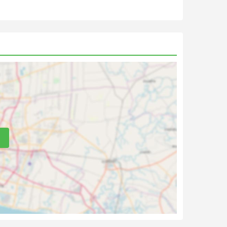
de
s
er
e
se
utras
 perto
e,
al, e
ico,