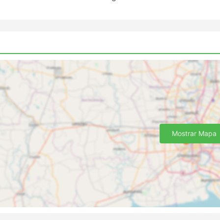
ormalmente não é muito alto.
 acessíveis em comparação com as passagens aéreas ou 
a de classes de passagens para todos os bolsos. As opçõe
o lentas e não oferecem conforto máximo, mas de qualqu
estino. Em rotas mais longas, banheiros ou paradas para
 vezes artigos de higiene pessoal e cobertores estão quas
, alguns ônibus VIP oferecem poltronas comparáveis à clas
os reclináveis, cobertores, menos passageiros e muitas o
adável.
Mostrar Mapa
ovos estão muito muitas vezes localizados fora da cidade,
s ônibus evitem o congestionamento da cidade. Infelizment
 os viajantes, também. Chegar a tal terminal pode ser um
tem restrições aos veículos autorizados a entrar no termin
para chegar lá. Isto resulta em custos mais altos, pois os
mpo extra se você estiver viajando durante as horas de p