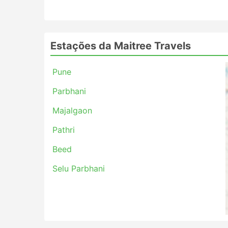
forem estabelecidos valores máximos, n
As passagens de ônibus podem ser mais
trem velozes. Existe sempre uma escolh
Estações da Maitree Travels
padrão mais baratas podem ser um pouc
forma são aceitáveis e o levam ao seu d
banheiro, assim como lanches, água e às
Pune
sempre incluídos no preço.
Parbhani
Se você estiver pronto para gastar mais
executiva em um avião com largos assent
Majalgaon
vantagens para que sua viagem seja agr
Pathri
Contras de Viagens de Ônibus
Beed
Terminais de ônibus interurbanos mais n
Selu Parbhani
de rodovias maiores para permitir que o
isso pode criar dificuldades extras para
problema, já que em alguns destinos exis
você terá que usar transportes especiais 
preços podem subir. Calcule também o te