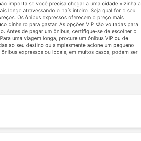
não importa se você precisa chegar a uma cidade vizinha a
is longe atravessando o país inteiro. Seja qual for o seu
preços. Os ônibus expressos oferecem o preço mais
uco dinheiro para gastar. As opções VIP são voltadas para
. Antes de pegar um ônibus, certifique-se de escolher o
. Para uma viagem longa, procure um ônibus VIP ou de
adas ao seu destino ou simplesmente acione um pequeno
ônibus expressos ou locais, em muitos casos, podem ser
as, mas as viagens mais longas muitas vezes não são a
viajar, pois muitos destinos de longo curso são atendidos
ronas mais amplas ou ótimas para dormir na viagem. Faça a
 a Maitree Travels. Os comentários de outros viajantes
 classe de ônibus.
ravels
ibus da Maitree Travels incluem: