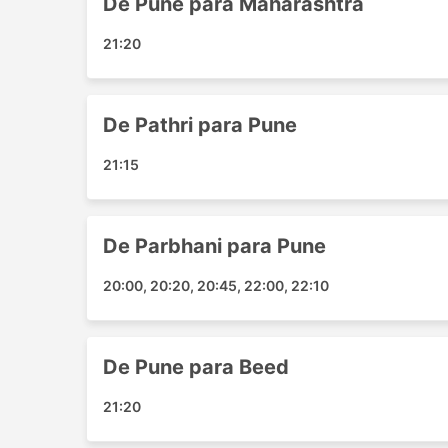
De Pune para Maharashtra
Majalgaon
Pathri
21:20
Beed
Selu Parbhani
Principais Destinos da Maitree T
De Pathri para Pune
21:15
Os ônibus da Maitree Travels percorre várias 
Pune - Maharashtra
Pune - Beed
De Parbhani para Pune
Parbhani - Pune
Pathri - Pune
20:00, 20:20, 20:45, 22:00, 22:10
Beed - Pune
Preços de Passagens e Classes 
De Pune para Beed
Uma das melhores coisas sobre viagens de ôn
21:20
às suas exigências de privacidade e conforto.
diferentes necessidades dos viajantes. As vi