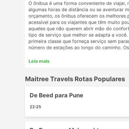
O ônibus é uma forma conveniente de viajar, 
algumas horas de distância ou se aventurar ma
orçamento, os ônibus oferecem os melhores 
acessível para os viajantes que têm muito po
aqueles que não querem abrir mão do conforto
tipo de serviço que melhor se adapta a você
primeira classe que forneça serviço sem par
número de estações ao longo do caminho. Os 
uma escolha aceitável para viagens mais curt
melhor opção. Analise o cronograma antes de 
Leia mais
por ônibus noturnos, e alguns oferecem polt
reserva de sua passagem de ônibus online com
Maitree Travels Rotas Populares
irão ajudá-lo a escolher a melhor passagem e
Estações Populares da Maitree T
De Beed para Pune
As principais estações contempladas pelos ôn
22:25
Pune
Parbhani