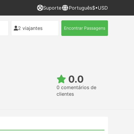
Suporte
Português
$•USD
2 viajantes
Encontrar Passagens
0.0
0 comentários de
clientes