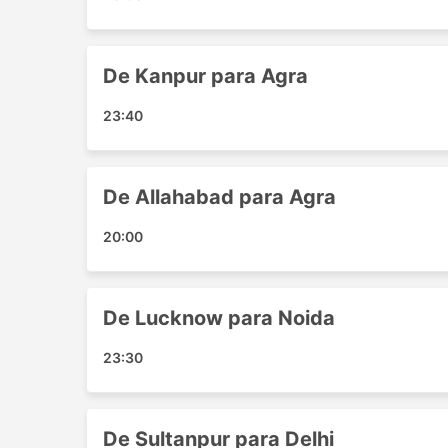
Noida - Lucknow
Atraulia - Delhi
Greater Noida - Agra
De Kanpur para Agra
Delhi - Khaga
Agra - Sultanpur
23:40
Lucknow - Akbarpur
Noida - Allahabad
Azamgarh - Delhi
De Allahabad para Agra
Kanpur - Mathura
20:00
Lucknow - Ghaziabad
Greater Noida - Lucknow
Ghaziabad - Etawah
De Lucknow para Noida
Allahabad - Mathura
Allahabad - Kanpur
23:30
Jewar - Lucknow
Delhi - Mathura
Delhi - Kanpur
De Sultanpur para Delhi