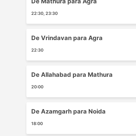
De Mathura para Agra
Atraulia
Allahabad
22:30, 23:30
Jewar
Sultanpur
Noida
De Vrindavan para Agra
Deli
Vrindavan
22:30
Agra
Greater Noida
Azamgarh
De Allahabad para Mathura
Akbarpur
20:00
Khaga
Lucknow
Delhi Airport
De Azamgarh para Noida
Nand Nagri
Ghaziabad
18:00
Baskhari
Delhi Airport Taxi Station