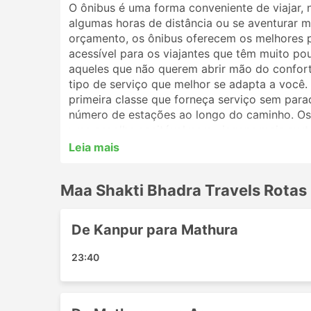
O ônibus é uma forma conveniente de viajar, 
algumas horas de distância ou se aventurar ma
orçamento, os ônibus oferecem os melhores 
acessível para os viajantes que têm muito po
aqueles que não querem abrir mão do conforto
tipo de serviço que melhor se adapta a você
primeira classe que forneça serviço sem par
número de estações ao longo do caminho. Os 
uma escolha aceitável para viagens mais curt
melhor opção. Analise o cronograma antes de 
Leia mais
por ônibus noturnos, e alguns oferecem polt
reserva de sua passagem de ônibus online co
Maa Shakti Bhadra Travels Rotas
viajantes irão ajudá-lo a escolher a melhor p
Estações Populares da Maa Shak
De Kanpur para Mathura
As principais estações contempladas pelos ôn
23:40
Kanpur
Mathura