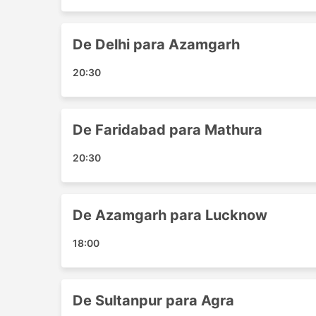
Agra - Kanpur
Mathura - Azamgarh
De Delhi para Azamgarh
Sultanpur - Noida
Lucknow - Greater Noida
20:30
Allahabad - Delhi
Akbarpur - Agra
Agra - Etawah
De Faridabad para Mathura
Mathura - Kanpur
Vrindavan - Azamgarh
20:30
Delhi - Atraulia
Ghaziabad - Sultanpur
Akbarpur - Lucknow
De Azamgarh para Lucknow
Delhi - Akbarpur
18:00
Kanpur - Delhi
Azamgarh - Mathura
Azamgarh - Greater Noida
De Sultanpur para Agra
Kanpur - Ghaziabad