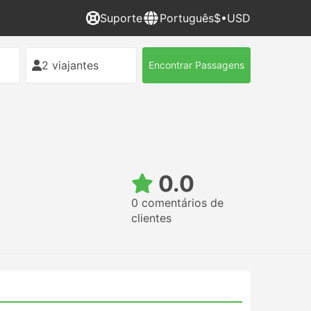
Suporte
Português
$•USD
2 viajantes
Encontrar Passagens
0.0
0 comentários de
clientes