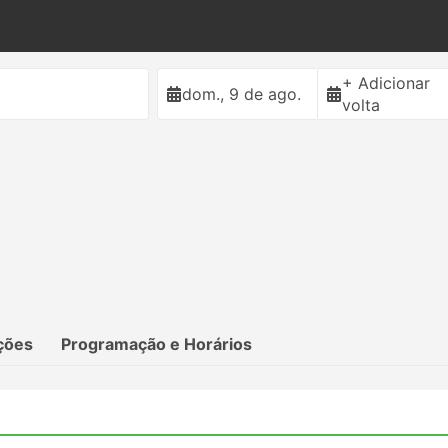
+ Adicionar
dom., 9 de ago.
volta
ções
Programação e Horários