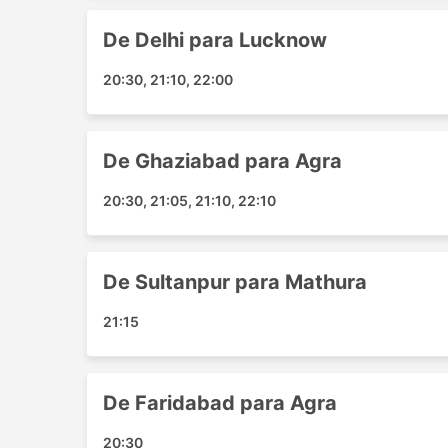
Budhanpur
De Delhi para Lucknow
Mau
Tanda Akbarpur
20:30, 21:10, 22:00
Faridabad
Ahmamau
De Ghaziabad para Agra
Principais Destinos da Maa Shak
20:30, 21:05, 21:10, 22:10
Os ônibus da Maa Shakti Bhadra Travels percor
populares:
Delhi - Agra
De Sultanpur para Mathura
Delhi - Lucknow
21:15
Lucknow - Delhi
Agra - Lucknow
Lucknow - Agra
De Faridabad para Agra
Noida - Agra
Mathura - Agra
20:30