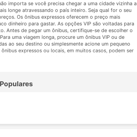
não importa se você precisa chegar a uma cidade vizinha a
is longe atravessando o país inteiro. Seja qual for o seu
preços. Os ônibus expressos oferecem o preço mais
uco dinheiro para gastar. As opções VIP são voltadas para
. Antes de pegar um ônibus, certifique-se de escolher o
. Para uma viagem longa, procure um ônibus VIP ou de
adas ao seu destino ou simplesmente acione um pequeno
ônibus expressos ou locais, em muitos casos, podem ser
as, mas as viagens mais longas muitas vezes não são a
viajar, pois muitos destinos de longo curso são atendidos
ronas mais amplas ou ótimas para dormir na viagem. Faça a
m a Maa Shakti Bhadra Travels. Os comentários de outros
 Populares
assagem e classe de ônibus.
ti Bhadra Travels
ibus da Maa Shakti Bhadra Travels incluem: