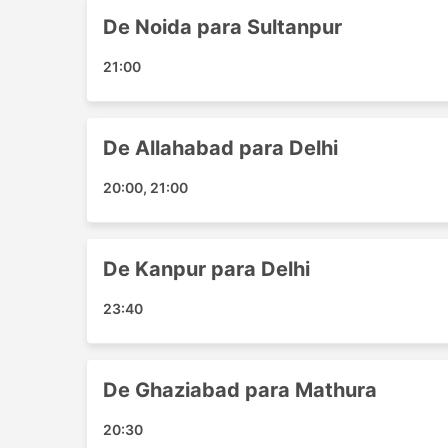
Greater Noida - Etawah
De Noida para Sultanpur
Ghaziabad - Akbarpur
21:00
Ghaziabad - Lucknow
Greater Noida - Allahabad
Lucknow - Uttar Pradesh
De Allahabad para Delhi
Azamgarh - Noida
Faridabad - Mathura
20:00, 21:00
Faridabad - Kanpur
Lucknow - Vrindavan
Lucknow - Faridabad
De Kanpur para Delhi
Mathura - Etawah
Sultanpur - Mathura
23:40
Khaga - Delhi
Agra - Azamgarh
Noida - Akbarpur
De Ghaziabad para Mathura
Noida - Atraulia
20:30
Uttar Pradesh - Delhi