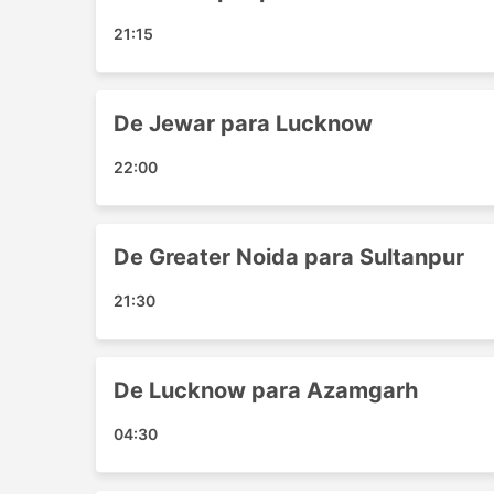
Akbarpur - Mathura
Allahabad - Greater Noida
21:15
Delhi - Azamgarh
Vrindavan - Lucknow
Azamgarh - Lucknow
De Jewar para Lucknow
Ghaziabad - Allahabad
22:00
Azamgarh - Ghaziabad
Noida - Etawah
Kanpur - Greater Noida
De Greater Noida para Sultanpur
Vrindavan - Agra
Azamgarh - Agra
21:30
Mathura - Lucknow
Sultanpur - Greater Noida
Ghaziabad - Agra
De Lucknow para Azamgarh
Mathura - Allahabad
Lucknow - Noida
04:30
Azamgarh - Vrindavan
Delhi - Sultanpur