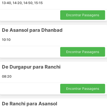
13:40, 14:20, 14:50, 15:15
Ranchi
Dhanbad
Encontrar Passagens
Durgapur
Bokaro
De Asansol para Dhanbad
Asansol
Burdwan
10:10
Principais Destinos da Ld Motors
Encontrar Passagens
Os ônibus da Ld Motors percorre várias rotas e aqui
está a lista de algumas das mais populares:
De Durgapur para Ranchi
Dhanbad - Ranchi
08:20
Ranchi - Dhanbad
Bokaro Steel City - Ranchi
Encontrar Passagens
Ranchi - Bokaro Steel City
Dhanbad - Durgapur
De Ranchi para Asansol
Durgapur - Dhanbad