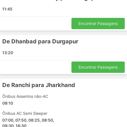
Contras de Viagens de Ônibus
11:45
Terminais de ônibus interurbanos mais novos
estão muito muitas vezes localizados fora da
Encontrar Passagens
cidade, perto de rodovias maiores para permitir
que os ônibus evitem o congestionamento da
De Dhanbad para Durgapur
cidade. Infelizmente, isso pode criar dificuldades
extras para os viajantes, também. Chegar a tal
13:20
terminal pode ser um problema, já que em alguns
destinos existem restrições aos veículos
autorizados a entrar no terminal, e você terá que
Encontrar Passagens
usar transportes especiais para chegar lá. Isto
resulta em custos mais altos, pois os preços
De Ranchi para Jharkhand
podem subir. Calcule também o tempo extra se
você estiver viajando durante as horas de pico,
Ônibus Assentos não-AC
especialmente se você não estiver familiarizado
08:10
com a situação do tráfego em seu ponto de
partida.
Ônibus AC Semi Sleeper
Os ônibus são provavelmente o meio de
07:00, 07:50, 08:25, 08:50,
transporte que fica fora do horário com mais
09:30, 18:30