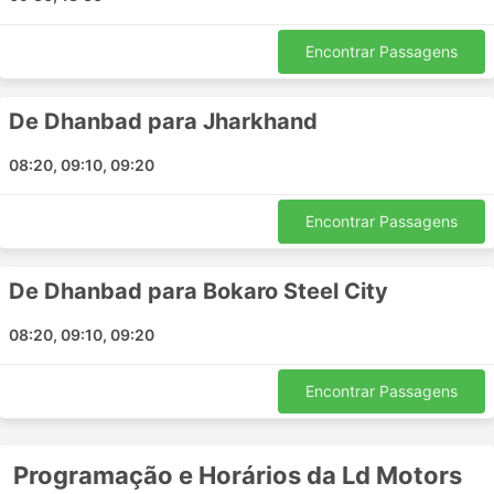
frequência em comparação com os trens ou
aviões. Eles dependem muito da situação da
Encontrar Passagens
estrada, que às vezes pode ser imprevisível -
acidentes, obras de construção de estradas,
desvios, etc. Isso se aplica especialmente a
De Dhanbad para Jharkhand
viagens durante fins de semana, alta estação ou
feriados nacionais. Lembre-se disso e não planeje
08:20, 09:10, 09:20
conexões complicadas.
Viajar em determinadas rotas ou durante os
Encontrar Passagens
períodos mais procurados pode exigir reserva
antecipada. Lembre-se de que nem sempre é
possível chegar à rodoviária e pegar o próximo
De Dhanbad para Bokaro Steel City
ônibus - as passagens podem estar todas
esgotadas, portanto, organize sua viagem
08:20, 09:10, 09:20
antecipadamente.
Encontrar Passagens
Programação e Horários da Ld Motors