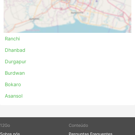
Ranchi
Dhanbad
Durgapur
Burdwan
Bokaro
Asansol
12Go
Conteúdo
Sobre nós
Perguntas Frequentes