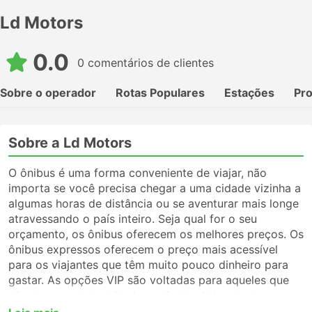
Ld Motors
0.0
0 comentários de clientes
Sobre o operador
Rotas Populares
Estações
Pr
Sobre a Ld Motors
O ônibus é uma forma conveniente de viajar, não
importa se você precisa chegar a uma cidade vizinha a
algumas horas de distância ou se aventurar mais longe
atravessando o país inteiro. Seja qual for o seu
orçamento, os ônibus oferecem os melhores preços. Os
ônibus expressos oferecem o preço mais acessível
para os viajantes que têm muito pouco dinheiro para
gastar. As opções VIP são voltadas para aqueles que
não querem abrir mão do conforto. Antes de pegar um
ônibus, certifique-se de escolher o tipo de serviço que