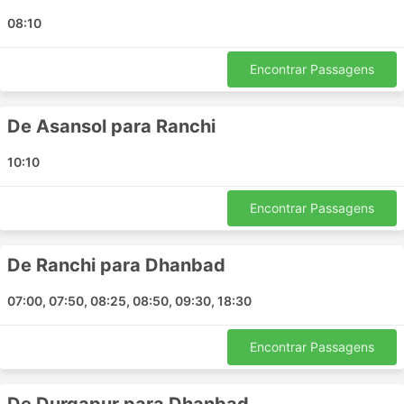
Dhanbad - Bokaro Steel City
08:10
Bokaro Steel City - Dhanbad
Asansol - Ranchi
Encontrar Passagens
Bokaro Steel City - Durgapur
Dhanbad - Kanke
De Asansol para Ranchi
Dhanbad - Asansol
Durgapur - Ranchi
10:10
Ranchi - Asansol
Dhanbad - Jharkhand
Encontrar Passagens
Ranchi - Jharkhand
Asansol - Dhanbad
De Ranchi para Dhanbad
Durgapur - Ramgarh
Ranchi - Durgapur
07:00, 07:50, 08:25, 08:50, 09:30, 18:30
Preços de Passagens e Classes de
Encontrar Passagens
Ônibus da Ld Motors
Uma das melhores coisas sobre viagens de ônibus é