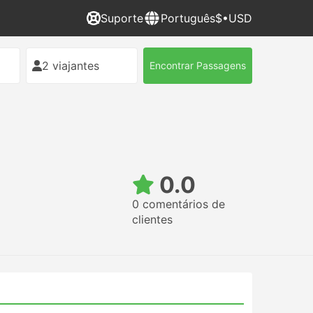
Suporte
Português
$•USD
2 viajantes
Encontrar Passagens
0.0
0 comentários de
clientes