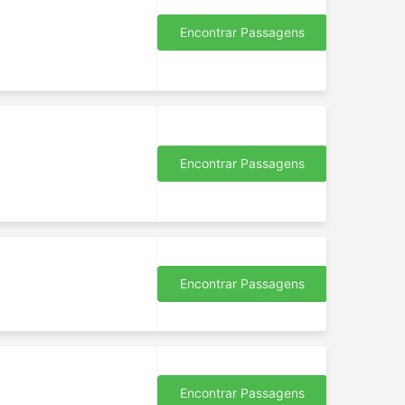
se
utras
Encontrar Passagens
 perto
e,
Encontrar Passagens
al, e
ico,
a.
em
Encontrar Passagens
ode
mente
e
ada.
Encontrar Passagens
agens