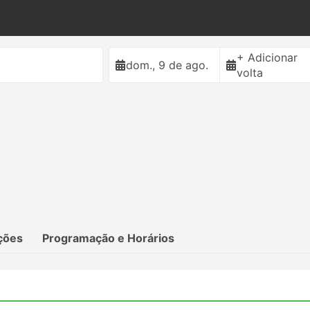
+ Adicionar
dom., 9 de ago.
volta
ções
Programação e Horários