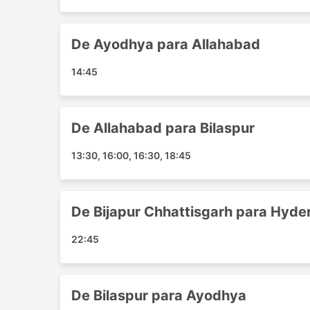
Raipur - Sultanpur
Jagdalpur - Raipur
De Ayodhya para Allahabad
Bilaspur - Faizabad
Faizabad - Raipur
14:45
Faizabad - Bilaspur
Hyderabad - Dantewada
Bilaspur - Rewa
De Allahabad para Bilaspur
Ayodhya - Bilaspur
Ayodhya - Raipur
13:30, 16:00, 16:30, 18:45
Raipur - Allahabad
Sultanpur - Raipur
Raipur - Rewa
De Bijapur Chhattisgarh para Hyd
Warangal - Jagdalpur
22:45
Bilaspur - Allahabad
Hyderabad - Bijapur Chhattisgarh
Allahabad - Bilaspur
De Bilaspur para Ayodhya
Allahabad - Raipur