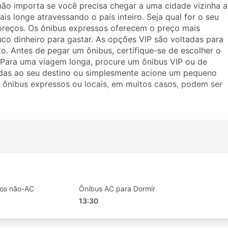
não importa se você precisa chegar a uma cidade vizinha a
is longe atravessando o país inteiro. Seja qual for o seu
preços. Os ônibus expressos oferecem o preço mais
uco dinheiro para gastar. As opções VIP são voltadas para
. Antes de pegar um ônibus, certifique-se de escolher o
. Para uma viagem longa, procure um ônibus VIP ou de
adas ao seu destino ou simplesmente acione um pequeno
ônibus expressos ou locais, em muitos casos, podem ser
as, mas as viagens mais longas muitas vezes não são a
viajar, pois muitos destinos de longo curso são atendidos
ronas mais amplas ou ótimas para dormir na viagem. Faça a
 a Kushal Travels. Os comentários de outros viajantes irã
se de ônibus.
ravels
ibus da Kushal Travels incluem:
tos não-AC
Ônibus AC para Dormir
13:30