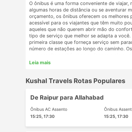
O ônibus é uma forma conveniente de viajar, 
algumas horas de distância ou se aventurar ma
orçamento, os ônibus oferecem os melhores 
acessível para os viajantes que têm muito po
aqueles que não querem abrir mão do conforto
tipo de serviço que melhor se adapta a você
primeira classe que forneça serviço sem par
número de estações ao longo do caminho. Os 
uma escolha aceitável para viagens mais curt
melhor opção. Analise o cronograma antes de 
Leia mais
por ônibus noturnos, e alguns oferecem polt
reserva de sua passagem de ônibus online com
Kushal Travels Rotas Populares
ajudá-lo a escolher a melhor passagem e clas
Estações Populares da Kushal T
De Raipur para Allahabad
As principais estações contempladas pelos ôn
Ônibus AC Assento
Ônibus Assen
15:25, 17:30
15:25, 17:30
Haidarábade
Allahabad