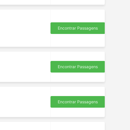
Encontrar Passagens
 rede
o
Encontrar Passagens
ção
mpo.
se
de
s
Encontrar Passagens
er
e