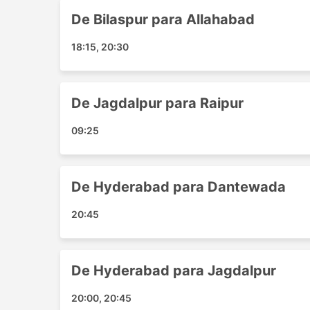
Sultanpur
De Bilaspur para Allahabad
Bijapur
Jagdalpur
18:15, 20:30
Bilaspur Chhattisgarh
Rewa
Raipur
De Jagdalpur para Raipur
Ayodhya
Faizabad
09:25
Warangal
Lucknow
De Hyderabad para Dantewada
Principais Destinos da Kushal Tr
20:45
Os ônibus da Kushal Travels percorre várias r
Rewa - Raipur
Rewa - Bilaspur
De Hyderabad para Jagdalpur
Hyderabad - Jagdalpur
20:00, 20:45
Raipur - Faizabad