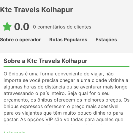
Ktc Travels Kolhapur
0.0
0 comentários de clientes
Sobre o operador
Rotas Populares
Estações
Sobre a Ktc Travels Kolhapur
O ônibus é uma forma conveniente de viajar, não
importa se você precisa chegar a uma cidade vizinha a
algumas horas de distância ou se aventurar mais longe
atravessando o país inteiro. Seja qual for o seu
orçamento, os ônibus oferecem os melhores preços. Os
ônibus expressos oferecem o preço mais acessível
para os viajantes que têm muito pouco dinheiro para
gastar. As opções VIP são voltadas para aqueles que
não querem abrir mão do conforto. Antes de pegar um
ônibus, certifique-se de escolher o tipo de serviço que