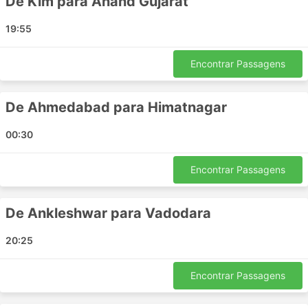
De Kim para Anand Gujarat
Krishna Tours And Travels incluem:
19:55
Anand
Baroda
Encontrar Passagens
Bharuch
Udaipur
De Ahmedabad para Himatnagar
Karjan
Ahmedabad
00:30
Kamrej
Nadiad
Encontrar Passagens
Palej
Vadodara
De Ankleshwar para Vadodara
Ankleshwar
Kim
20:25
Kherwara
Surat
Encontrar Passagens
Principais Destinos da Krishna Tours