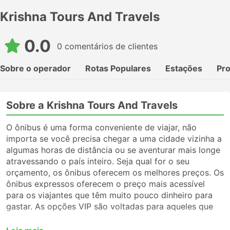
Krishna Tours And Travels
0.0
0 comentários de clientes
Sobre o operador
Rotas Populares
Estações
Pr
Sobre a Krishna Tours And Travels
O ônibus é uma forma conveniente de viajar, não
importa se você precisa chegar a uma cidade vizinha a
algumas horas de distância ou se aventurar mais longe
atravessando o país inteiro. Seja qual for o seu
orçamento, os ônibus oferecem os melhores preços. Os
ônibus expressos oferecem o preço mais acessível
para os viajantes que têm muito pouco dinheiro para
gastar. As opções VIP são voltadas para aqueles que
não querem abrir mão do conforto. Antes de pegar um
ônibus, certifique-se de escolher o tipo de serviço que