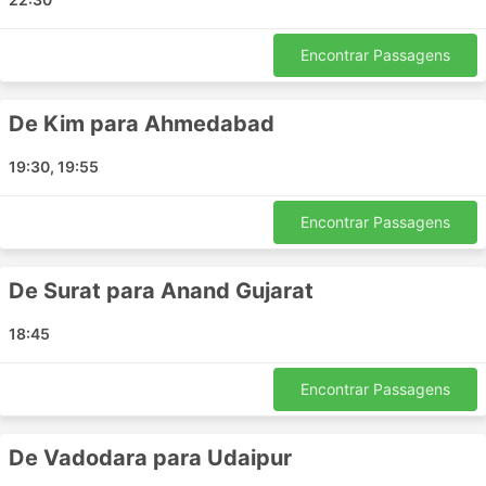
Os ônibus são provavelmente o meio de
transporte que fica fora do horário com mais
Encontrar Passagens
frequência em comparação com os trens ou
aviões. Eles dependem muito da situação da
estrada, que às vezes pode ser imprevisível -
De Kim para Ahmedabad
acidentes, obras de construção de estradas,
desvios, etc. Isso se aplica especialmente a
19:30, 19:55
viagens durante fins de semana, alta estação ou
feriados nacionais. Lembre-se disso e não planeje
Encontrar Passagens
conexões complicadas.
Viajar em determinadas rotas ou durante os
períodos mais procurados pode exigir reserva
De Surat para Anand Gujarat
antecipada. Lembre-se de que nem sempre é
possível chegar à rodoviária e pegar o próximo
18:45
ônibus - as passagens podem estar todas
esgotadas, portanto, organize sua viagem
Encontrar Passagens
antecipadamente.
De Vadodara para Udaipur