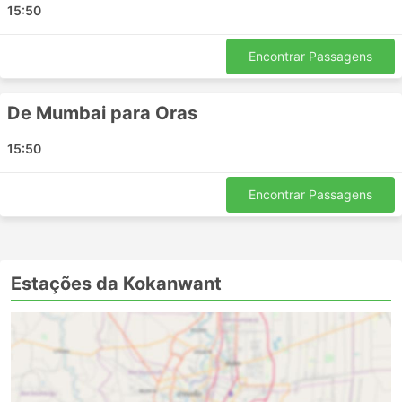
15:50
Kudal
Bombaim
Encontrar Passagens
Wargaon
Kasal
De Mumbai para Oras
Pali Maharashtra
Talere
15:50
Nala Sopara
Chiplun
Encontrar Passagens
Kankavli
Katta
Pandur
Nandgaon
Estações da Kokanwant
Oras
Aaravli
Pinguli
Nadgive
Saliste