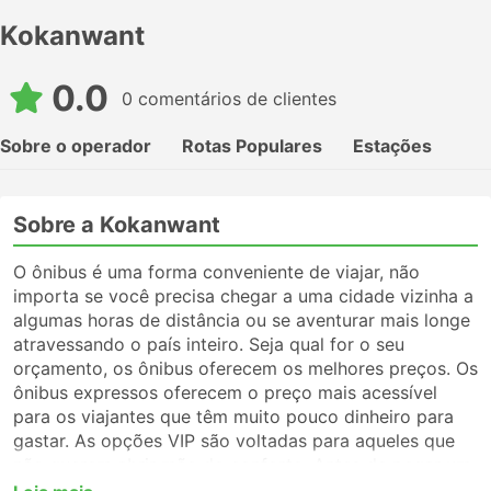
Kokanwant
0.0
0 comentários de clientes
Sobre o operador
Rotas Populares
Estações
Sobre a Kokanwant
O ônibus é uma forma conveniente de viajar, não
importa se você precisa chegar a uma cidade vizinha a
algumas horas de distância ou se aventurar mais longe
atravessando o país inteiro. Seja qual for o seu
orçamento, os ônibus oferecem os melhores preços. Os
ônibus expressos oferecem o preço mais acessível
para os viajantes que têm muito pouco dinheiro para
gastar. As opções VIP são voltadas para aqueles que
não querem abrir mão do conforto. Antes de pegar um
ônibus, certifique-se de escolher o tipo de serviço que