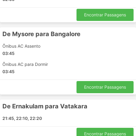
partida.
Os ônibus são provavelmente o meio de
Encontrar Passagens
transporte que fica fora do horário com mais
frequência em comparação com os trens ou
aviões. Eles dependem muito da situação da
De Mysore para Bangalore
estrada, que às vezes pode ser imprevisível -
acidentes, obras de construção de estradas,
Ônibus AC Assento
desvios, etc. Isso se aplica especialmente a
03:45
viagens durante fins de semana, alta estação ou
Ônibus AC para Dormir
feriados nacionais. Lembre-se disso e não planeje
conexões complicadas.
03:45
Viajar em determinadas rotas ou durante os
períodos mais procurados pode exigir reserva
Encontrar Passagens
antecipada. Lembre-se de que nem sempre é
possível chegar à rodoviária e pegar o próximo
De Ernakulam para Vatakara
ônibus - as passagens podem estar todas
esgotadas, portanto, organize sua viagem
21:45, 22:10, 22:20
antecipadamente.
Encontrar Passagens