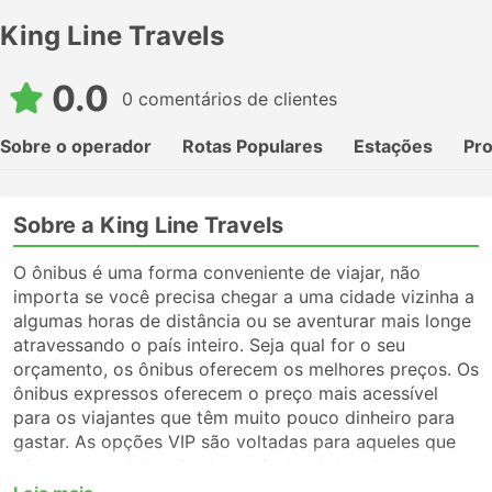
King Line Travels
0.0
0 comentários de clientes
Sobre o operador
Rotas Populares
Estações
Pr
Sobre a King Line Travels
O ônibus é uma forma conveniente de viajar, não
importa se você precisa chegar a uma cidade vizinha a
algumas horas de distância ou se aventurar mais longe
atravessando o país inteiro. Seja qual for o seu
orçamento, os ônibus oferecem os melhores preços. Os
ônibus expressos oferecem o preço mais acessível
para os viajantes que têm muito pouco dinheiro para
gastar. As opções VIP são voltadas para aqueles que
não querem abrir mão do conforto. Antes de pegar um
ônibus, certifique-se de escolher o tipo de serviço que