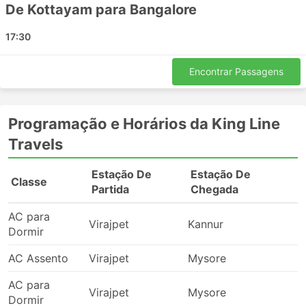
De Kottayam para Bangalore
17:30
Encontrar Passagens
Programação e Horários da King Line
Travels
Estação De
Estação De
Classe
P
Partida
Chegada
AC para
Virajpet
Kannur
0
Dormir
AC Assento
Virajpet
Mysore
0
AC para
Virajpet
Mysore
0
Dormir