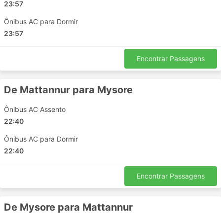
aqui está a lista de algumas das mais populares:
23:57
Kannur - Virajpet
Ônibus AC para Dormir
Mysore - Virajpet
23:57
Bangalore - Mysore
Perumbavoor - Coimbatore
Encontrar Passagens
Mysore - Mandya
Kottayam - Bangalore
De Mattannur para Mysore
Mysore - Iritty
Coimbatore - Hosur
Ônibus AC Assento
Kozhikode - Kannur
22:40
Bangalore - Kuthuparamba
Ônibus AC para Dormir
Aluva - Kannur
22:40
Mattannur - Virajpet
Thrissur - Coimbatore
Encontrar Passagens
Karnataka - Bangalore
Ernakulam - Vatakara
De Mysore para Mattannur
Coimbatore - Salem