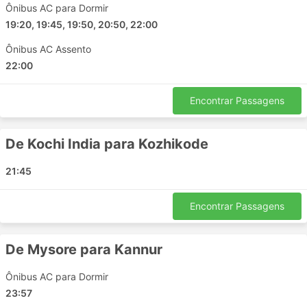
Ônibus AC para Dormir
King Line Travels incluem:
19:20, 19:45, 19:50, 20:50, 22:00
Aluva
Ônibus AC Assento
Mysore
22:00
Iritty
Thrissur
Encontrar Passagens
Kozhikode
Mattanur
De Kochi India para Kozhikode
Perumbavoor
Bengaluru
21:45
Kannur
Kuthuparamba
Encontrar Passagens
Virajpet
Palakkad
De Mysore para Kannur
Thalassery
Coimbatore
Ônibus AC para Dormir
Taliparamba
23:57
Kottayam