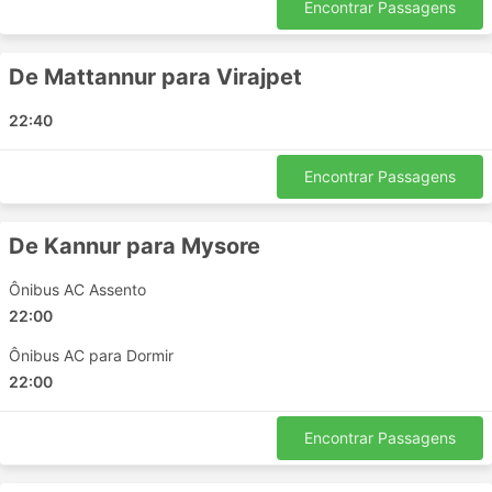
Palakkad - Coimbatore
Encontrar Passagens
Kochi India - Thalassery
Coimbatore - Bangalore
De Mattannur para Virajpet
Mysore - Mattannur
Kochi India - Vatakara
22:40
Mysore - Kannur
Iritty - Kannur
Encontrar Passagens
Kannur - Bangalore
Iritty - Bangalore
De Kannur para Mysore
Mysore - Bangalore
Mattannur - Mysore
Ônibus AC Assento
Virajpet - Mysore
22:00
Kuthuparamba - Bangalore
Ônibus AC para Dormir
Kottayam - Coimbatore
22:00
Taliparamba - Bangalore
Kochi India - Kannur
Encontrar Passagens
Preços de Passagens e Classes de