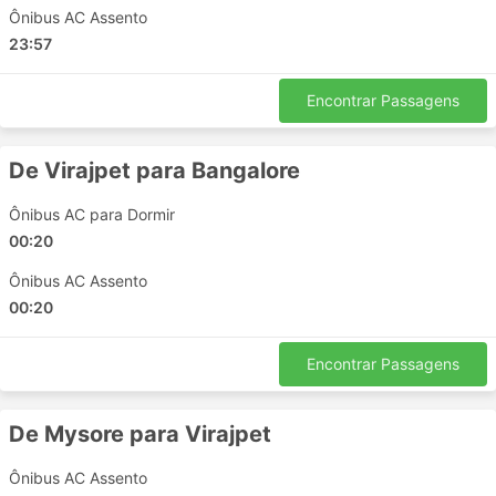
Ônibus AC Assento
Vyttila
23:57
Edappally
Hunsur
Encontrar Passagens
Mandya
Gonikoppal
De Virajpet para Bangalore
Ernakulam
Palarivattam
Ônibus AC para Dormir
Alakode
00:20
Cherupuzha
Ônibus AC Assento
Karuvanchal
00:20
Srikandapuram
Payyavoor
Encontrar Passagens
Principais Destinos da King Line
Travels
De Mysore para Virajpet
Os ônibus da King Line Travels percorre várias rotas e
Ônibus AC Assento