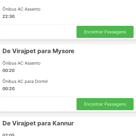
passageiros e muitas outras vantagens para que
Ônibus AC Assento
sua viagem seja agradável.
22:30
Contras de Viagens de Ônibus
Encontrar Passagens
Terminais de ônibus interurbanos mais novos
estão muito muitas vezes localizados fora da
De Virajpet para Mysore
cidade, perto de rodovias maiores para permitir
que os ônibus evitem o congestionamento da
Ônibus AC Assento
cidade. Infelizmente, isso pode criar dificuldades
00:20
extras para os viajantes, também. Chegar a tal
terminal pode ser um problema, já que em alguns
Ônibus AC para Dormir
destinos existem restrições aos veículos
00:20
autorizados a entrar no terminal, e você terá que
usar transportes especiais para chegar lá. Isto
Encontrar Passagens
resulta em custos mais altos, pois os preços
podem subir. Calcule também o tempo extra se
você estiver viajando durante as horas de pico,
De Virajpet para Kannur
especialmente se você não estiver familiarizado
com a situação do tráfego em seu ponto de
02:05