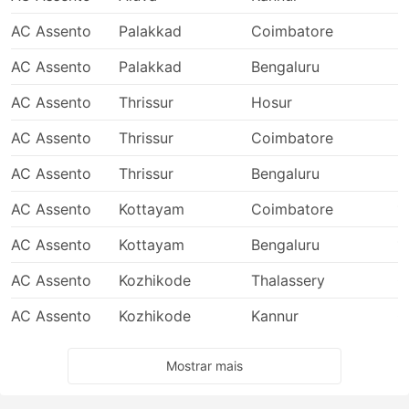
AC Assento
Palakkad
Coimbatore
2
AC Assento
Palakkad
Bengaluru
2
AC Assento
Thrissur
Hosur
2
AC Assento
Thrissur
Coimbatore
2
AC Assento
Thrissur
Bengaluru
2
AC Assento
Kottayam
Coimbatore
1
AC Assento
Kottayam
Bengaluru
1
AC Assento
Kozhikode
Thalassery
0
AC Assento
Kozhikode
Kannur
0
Mostrar mais