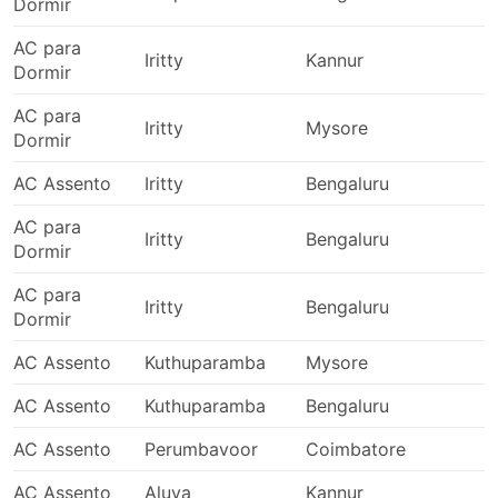
Dormir
AC para
Iritty
Kannur
0
Dormir
AC para
Iritty
Mysore
2
Dormir
AC Assento
Iritty
Bengaluru
2
AC para
Iritty
Bengaluru
2
Dormir
AC para
Iritty
Bengaluru
2
Dormir
AC Assento
Kuthuparamba
Mysore
2
AC Assento
Kuthuparamba
Bengaluru
2
AC Assento
Perumbavoor
Coimbatore
2
AC Assento
Aluva
Kannur
2