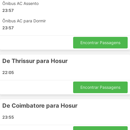
Bangalore - Mattannur
Ônibus AC Assento
Bangalore - Taliparamba
23:57
Thrissur - Hosur
Ônibus AC para Dormir
Palakkad - Bangalore
23:57
Kozhikode - Thalassery
Bangalore - Kannur
Encontrar Passagens
Kochi India - Kozhikode
Bangalore - Iritty
De Thrissur para Hosur
Virajpet - Bangalore
Mattannur - Bangalore
22:05
Thrissur - Bangalore
Mysore - Kuthuparamba
Encontrar Passagens
Kuthuparamba - Mysore
Virajpet - Kannur
De Coimbatore para Hosur
Kannur - Mysore
Bangalore - Virajpet
23:55
Iritty - Mysore