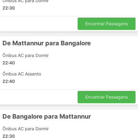
Ônibus AC para Dormir
muito tempo. Os limites de bagagem são
22:30
geralmente muito favoráveis ao viajante, e a taxa
para bagagem extra, se forem estabelecidos
valores máximos, normalmente não é muito alto.
Encontrar Passagens
As passagens de ônibus podem ser mais
acessíveis em comparação com as passagens
De Mattannur para Bangalore
aéreas ou de trem velozes. Existe sempre uma
escolha de classes de passagens para todos os
Ônibus AC para Dormir
bolsos. As opções padrão mais baratas podem
22:40
ser um pouco lentas e não oferecem conforto
máximo, mas de qualquer forma são aceitáveis e
Ônibus AC Assento
o levam ao seu destino. Em rotas mais longas,
22:40
banheiros ou paradas para banheiro, assim como
lanches, água e às vezes artigos de higiene
Encontrar Passagens
pessoal e cobertores estão quase sempre
incluídos no preço.
Se você estiver pronto para gastar mais, alguns
De Bangalore para Mattannur
ônibus VIP oferecem poltronas comparáveis à
classe executiva em um avião com largos
Ônibus AC para Dormir
assentos reclináveis, cobertores, menos
22:30