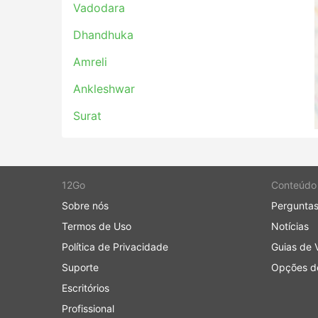
Vadodara
Dhandhuka
Amreli
Ankleshwar
Surat
12Go
Conteúdo
Sobre nós
Perguntas
Termos de Uso
Notícias
Política de Privacidade
Guias de 
Suporte
Opções de
Escritórios
Profissional