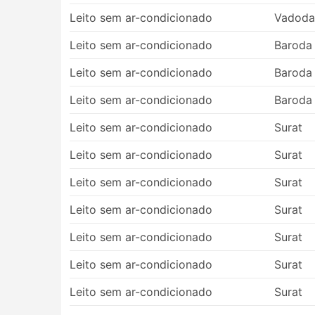
vantagens para que sua viagem seja agr
Leito sem ar-condicionado
Vadoda
Contras de Viagens de Ônibus
Leito sem ar-condicionado
Baroda
Leito sem ar-condicionado
Baroda
Terminais de ônibus interurbanos mais n
de rodovias maiores para permitir que o
Leito sem ar-condicionado
Baroda
isso pode criar dificuldades extras para
problema, já que em alguns destinos exis
Leito sem ar-condicionado
Surat
você terá que usar transportes especiais 
preços podem subir. Calcule também o te
Leito sem ar-condicionado
Surat
especialmente se você não estiver famil
Leito sem ar-condicionado
Surat
Os ônibus são provavelmente o meio de 
comparação com os trens ou aviões. El
Leito sem ar-condicionado
Surat
ser imprevisível - acidentes, obras de c
a viagens durante fins de semana, alta e
Leito sem ar-condicionado
Surat
conexões complicadas.
Leito sem ar-condicionado
Surat
Viajar em determinadas rotas ou durante
Lembre-se de que nem sempre é possível
Leito sem ar-condicionado
Surat
podem estar todas esgotadas, portanto