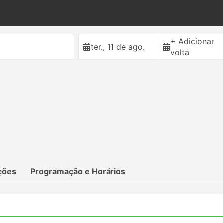
+ Adicionar
ter., 11 de ago.
volta
ções
Programação e Horários