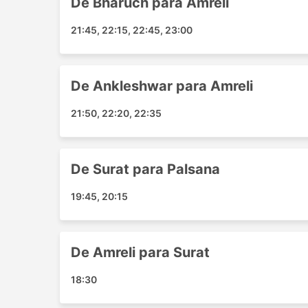
De Bharuch para Amreli
Dhola
Vadodara
21:45, 22:15, 22:45, 23:00
Amreli
Ankleshwar
Surat
De Ankleshwar para Amreli
MahuvaGujarat
Bhavnagar
21:50, 22:20, 22:35
Dhandhuka
Dhasa
Fedra
De Surat para Palsana
Principais Destinos da Khush Tr
19:45, 20:15
Os ônibus da Khush Travels percorre várias ro
Surat - Bhavnagar
De Amreli para Surat
Surat - Amreli
18:30
Vadodara - Amreli
Bharuch - Amreli