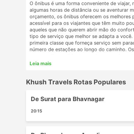
O ônibus é uma forma conveniente de viajar, 
algumas horas de distância ou se aventurar ma
orçamento, os ônibus oferecem os melhores 
acessível para os viajantes que têm muito po
aqueles que não querem abrir mão do conforto
tipo de serviço que melhor se adapta a você
primeira classe que forneça serviço sem par
número de estações ao longo do caminho. Os 
uma escolha aceitável para viagens mais curt
melhor opção. Analise o cronograma antes de 
Leia mais
por ônibus noturnos, e alguns oferecem polt
reserva de sua passagem de ônibus online com
Khush Travels Rotas Populares
ajudá-lo a escolher a melhor passagem e clas
Estações Populares da Khush Tr
De Surat para Bhavnagar
As principais estações contempladas pelos ôn
20:15
Baroda
Bharuch