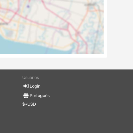
Usuários
Login
Português
$•USD