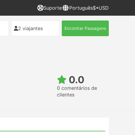
Suporte
Português
$•USD
2 viajantes
Encontrar Passagens
0.0
0 comentários de
clientes