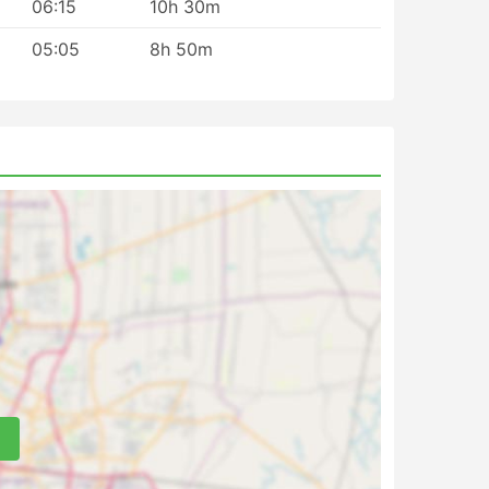
06:15
10h 30m
05:05
8h 50m