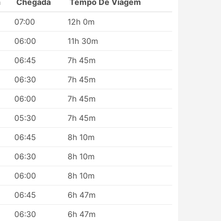
a
Chegada
Tempo De Viagem
07:00
12h 0m
06:00
11h 30m
 rede
06:45
7h 45m
o
06:30
7h 45m
ção
06:00
7h 45m
mpo.
se
05:30
7h 45m
06:45
8h 10m
de
s
06:30
8h 10m
er
06:00
8h 10m
e
06:45
6h 47m
se
06:30
6h 47m
utras