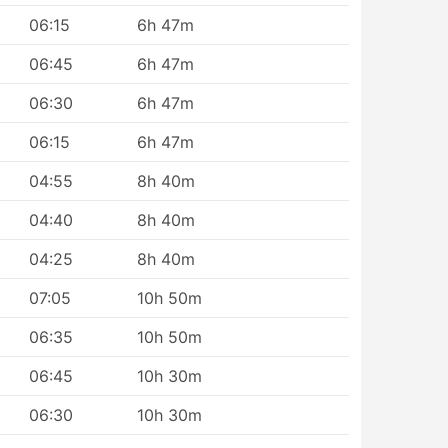
06:15
6h 47m
06:45
6h 47m
06:30
6h 47m
 perto
e,
06:15
6h 47m
al, e
04:55
8h 40m
ico,
04:40
8h 40m
a.
04:25
8h 40m
em
ode
07:05
10h 50m
mente
e
06:35
10h 50m
06:45
10h 30m
ada.
agens
06:30
10h 30m