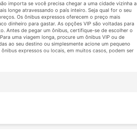
não importa se você precisa chegar a uma cidade vizinha a
is longe atravessando o país inteiro. Seja qual for o seu
preços. Os ônibus expressos oferecem o preço mais
uco dinheiro para gastar. As opções VIP são voltadas para
. Antes de pegar um ônibus, certifique-se de escolher o
. Para uma viagem longa, procure um ônibus VIP ou de
adas ao seu destino ou simplesmente acione um pequeno
ônibus expressos ou locais, em muitos casos, podem ser
as, mas as viagens mais longas muitas vezes não são a
viajar, pois muitos destinos de longo curso são atendidos
ronas mais amplas ou ótimas para dormir na viagem. Faça a
 a Khush Travels. Os comentários de outros viajantes irão
se de ônibus.
avels
ibus da Khush Travels incluem: