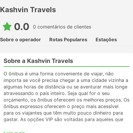
Kashvin Travels
0.0
0 comentários de clientes
Sobre o operador
Rotas Populares
Estações
Sobre a Kashvin Travels
O ônibus é uma forma conveniente de viajar, não
importa se você precisa chegar a uma cidade vizinha a
algumas horas de distância ou se aventurar mais longe
atravessando o país inteiro. Seja qual for o seu
orçamento, os ônibus oferecem os melhores preços. Os
ônibus expressos oferecem o preço mais acessível
para os viajantes que têm muito pouco dinheiro para
gastar. As opções VIP são voltadas para aqueles que
não querem abrir mão do conforto. Antes de pegar um
ônibus, certifique-se de escolher o tipo de serviço que