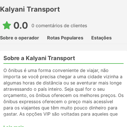
Kalyani Transport
0.0
0 comentários de clientes
Sobre o operador
Rotas Populares
Estações
Sobre a Kalyani Transport
O ônibus é uma forma conveniente de viajar, não
importa se você precisa chegar a uma cidade vizinha a
algumas horas de distância ou se aventurar mais longe
atravessando o país inteiro. Seja qual for o seu
orçamento, os ônibus oferecem os melhores preços. Os
ônibus expressos oferecem o preço mais acessível
para os viajantes que têm muito pouco dinheiro para
gastar. As opções VIP são voltadas para aqueles que
não querem abrir mão do conforto. Antes de pegar um
ônibus, certifique-se de escolher o tipo de serviço que