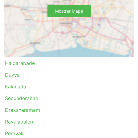
Kalyani Transport incluem:
Mostrar Mapa
Haidarábade
Duvva
Kakinada
Secunderabad
Ravulapalem
Gundugolanu
Haidarábade
Bhimadolu
Tadepalligudem
Duvva
Mandapeta
Kakinada
Narayanapuram
Vijayawada
Secunderabad
Annavarapadu
Draksharamam
Tanuku
Yanam
Ravulapalem
Peravali
Peravali
Ramachandrapuram