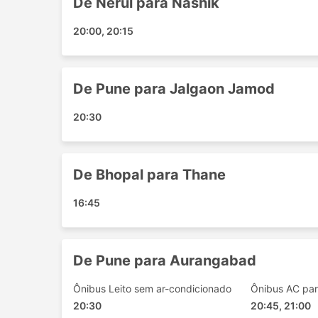
De Nerul para Nashik
Dhamnod
Ujjain
20:00, 20:15
Ulhasnagar
Malegaon
Haathkhamba
De Pune para Jalgaon Jamod
Dhule
Aurangabad
20:30
Nashik
Pune
Khamgaon
De Bhopal para Thane
Pithampur
16:45
Taloja Panchnand
Pachora Maharashtra
Dewas Lal Gate Square
De Pune para Aurangabad
Katni
Allahabad
Ônibus Leito sem ar-condicionado
Ônibus AC par
Amdapur Andhra Pradesh
20:30
20:45, 21:00
Jabalpur