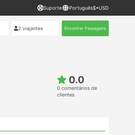
Suporte
Português
$•USD
2 viajantes
Encontrar Passagens
0.0
0 comentários de
clientes