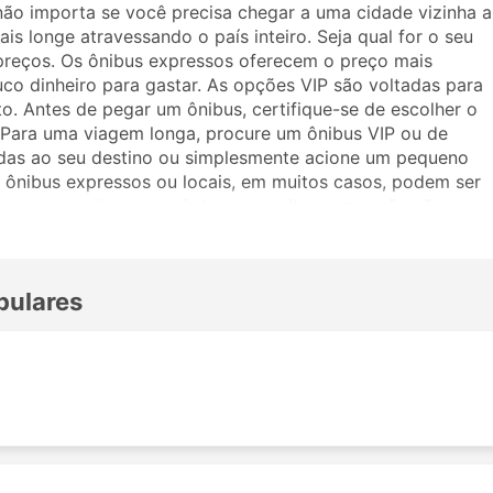
não importa se você precisa chegar a uma cidade vizinha a
is longe atravessando o país inteiro. Seja qual for o seu
preços. Os ônibus expressos oferecem o preço mais
uco dinheiro para gastar. As opções VIP são voltadas para
. Antes de pegar um ônibus, certifique-se de escolher o
. Para uma viagem longa, procure um ônibus VIP ou de
adas ao seu destino ou simplesmente acione um pequeno
ônibus expressos ou locais, em muitos casos, podem ser
as, mas as viagens mais longas muitas vezes não são a
viajar, pois muitos destinos de longo curso são atendidos
ronas mais amplas ou ótimas para dormir na viagem. Faça a
m a Jogeshwari Enterprises. Os comentários de outros
pulares
assagem e classe de ônibus.
ri Enterprises
ibus da Jogeshwari Enterprises incluem: