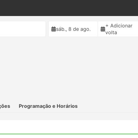
+ Adicionar
sáb., 8 de ago.
volta
ções
Programação e Horários