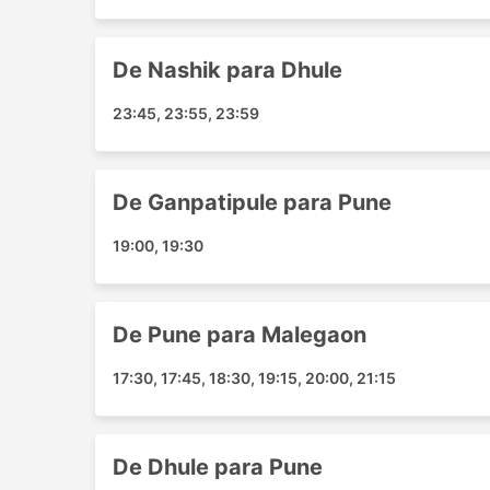
Worldcup Square
Jamner
De Nashik para Dhule
Chakan
Madhav Nagar Chowk
23:45, 23:55, 23:59
Deen Dayal Square
Vehicle Tiraha
Mission Chowk
De Ganpatipule para Pune
Erandol Jalgaon
19:00, 19:30
Sbi Manglipeth
Vasai
Ratnagiri
De Pune para Malegaon
Panvel
Maharajpur Kamaniya Gate
17:30, 17:45, 18:30, 19:15, 20:00, 21:15
Thane
Shirpur
Kalyan
De Dhule para Pune
Iti Chungi Naka