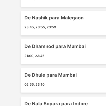
Yeola
Dewas Indra Gandhi Square
Raddi Chowk
De Nashik para Malegaon
Chiman Bagh Square
Ganpatipule
23:45, 23:55, 23:59
Ahmednagar
Nandgaon nasik
Datala
De Dhamnod para Mumbai
Chandwad
21:00, 23:45
Bhadgaon
Jalgaon Jamod
Nagardeola
De Dhule para Mumbai
Kasoda
Kajgaon
02:55, 23:10
Principais Destinos da Jogeshwa
Os ônibus da Jogeshwari Enterprises percorre 
De Nala Sopara para Indore