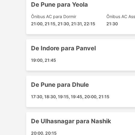
Shivaji Vatika Square
De Pune para Yeola
Sehore
Ônibus AC para Dormir
Ônibus AC As
Sarvate Railway Colony
21:00, 21:15, 21:30, 21:31, 22:15
21:30
Julwania
Shirdi
Jabalpur Isbt
De Indore para Panvel
Shegaon Buldhana
Patel Bridge
19:00, 21:45
Omkareshwar
Chalisgaon
Sendhwa
De Pune para Dhule
Nagar Palika Chowk
17:30, 18:30, 19:15, 19:45, 20:00, 21:15
Nagpur
Dewas Vijay Nagar Square
Dewas By Pass
De Ulhasnagar para Nashik
Chiplun
Azad Chowk
20:00, 20:15