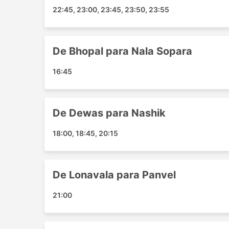
Bhopal
22:45, 23:00, 23:45, 23:50, 23:55
Dewas
NerulMumbai
Jaipur
De Bhopal para Nala Sopara
Junagadh
16:45
Jalgaon
Khatushyamji
Kota Rajasthan
De Dewas para Nashik
Seoni
Ujjain Naka
18:00, 18:45, 20:15
Malkapur Buldhana
Lonavala
Nala Sopara
De Lonavala para Panvel
Adhartal Chowk
Ayodhya
21:00
Madhumilan Square
Csc Office