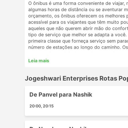
O ônibus é uma forma conveniente de viajar, 
algumas horas de distância ou se aventurar ma
orçamento, os ônibus oferecem os melhores 
acessível para os viajantes que têm muito po
aqueles que não querem abrir mão do conforto
tipo de serviço que melhor se adapta a você
primeira classe que forneça serviço sem par
número de estações ao longo do caminho. Os 
uma escolha aceitável para viagens mais curt
melhor opção. Analise o cronograma antes de 
Leia mais
por ônibus noturnos, e alguns oferecem polt
reserva de sua passagem de ônibus online co
Jogeshwari Enterprises Rotas Po
viajantes irão ajudá-lo a escolher a melhor p
Estações Populares da Jogeshwa
De Panvel para Nashik
As principais estações contempladas pelos ôn
20:00, 20:15
Bombaim
Indore