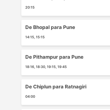
populares:
20:15
Pune - Jalna
Pune - Ratnagiri
Dhamnod - Nashik
De Bhopal para Pune
Thane - Nashik
Pune - Ganpatipule
14:15, 15:15
Nala Sopara - Dewas
Kalyan - Panvel
Pune - Indore
De Pithampur para Pune
Pune - Hyderabad
18:16, 18:30, 19:15, 19:45
Indore - Thane
Thane - Dewas
Bhopal - Nala Sopara
De Chiplun para Ratnagiri
Khamgoan - Aurangabad
Indore - Nashik
04:00
Ulhasnagar - Ujjain
Hyderabad - Pune