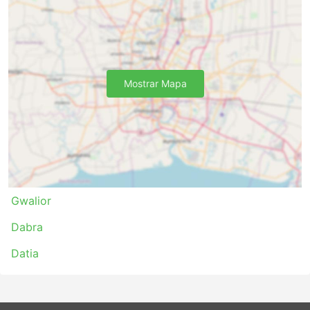
estação rodoviária com muita antecedência. O
check-in, mesmo em rotas internacionais, não leva
muito tempo. Os limites de bagagem são
geralmente muito favoráveis ao viajante, e a taxa
para bagagem extra, se forem estabelecidos
Mostrar Mapa
valores máximos, normalmente não é muito alto.
As passagens de ônibus podem ser mais
acessíveis em comparação com as passagens
aéreas ou de trem velozes. Existe sempre uma
escolha de classes de passagens para todos os
bolsos. As opções padrão mais baratas podem
ser um pouco lentas e não oferecem conforto
máximo, mas de qualquer forma são aceitáveis e
Gwalior
o levam ao seu destino. Em rotas mais longas,
banheiros ou paradas para banheiro, assim como
Dabra
lanches, água e às vezes artigos de higiene
Datia
pessoal e cobertores estão quase sempre
incluídos no preço.
Se você estiver pronto para gastar mais, alguns
ônibus VIP oferecem poltronas comparáveis à