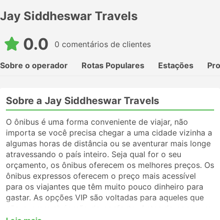
Jay Siddheswar Travels
0.0
0 comentários de clientes
Sobre o operador
Rotas Populares
Estações
Pr
Sobre a Jay Siddheswar Travels
O ônibus é uma forma conveniente de viajar, não
importa se você precisa chegar a uma cidade vizinha a
algumas horas de distância ou se aventurar mais longe
atravessando o país inteiro. Seja qual for o seu
orçamento, os ônibus oferecem os melhores preços. Os
ônibus expressos oferecem o preço mais acessível
para os viajantes que têm muito pouco dinheiro para
gastar. As opções VIP são voltadas para aqueles que
não querem abrir mão do conforto. Antes de pegar um
ônibus, certifique-se de escolher o tipo de serviço que