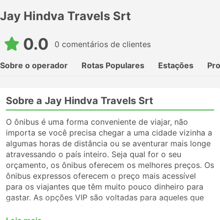
Jay Hindva Travels Srt
0.0
0 comentários de clientes
Sobre o operador
Rotas Populares
Estações
Pr
Sobre a Jay Hindva Travels Srt
O ônibus é uma forma conveniente de viajar, não
importa se você precisa chegar a uma cidade vizinha a
algumas horas de distância ou se aventurar mais longe
atravessando o país inteiro. Seja qual for o seu
orçamento, os ônibus oferecem os melhores preços. Os
ônibus expressos oferecem o preço mais acessível
para os viajantes que têm muito pouco dinheiro para
gastar. As opções VIP são voltadas para aqueles que
não querem abrir mão do conforto. Antes de pegar um
ônibus, certifique-se de escolher o tipo de serviço que