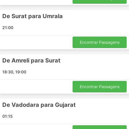
Contras de Viagens de Ônibus
De Surat para Umrala
Terminais de ônibus interurbanos mais novos
estão muito muitas vezes localizados fora da
21:00
cidade, perto de rodovias maiores para permitir
que os ônibus evitem o congestionamento da
cidade. Infelizmente, isso pode criar dificuldades
Encontrar Passagens
extras para os viajantes, também. Chegar a tal
terminal pode ser um problema, já que em alguns
De Amreli para Surat
destinos existem restrições aos veículos
autorizados a entrar no terminal, e você terá que
18:30, 19:00
usar transportes especiais para chegar lá. Isto
resulta em custos mais altos, pois os preços
podem subir. Calcule também o tempo extra se
Encontrar Passagens
você estiver viajando durante as horas de pico,
especialmente se você não estiver familiarizado
De Vadodara para Gujarat
com a situação do tráfego em seu ponto de
partida.
01:15
Os ônibus são provavelmente o meio de
transporte que fica fora do horário com mais