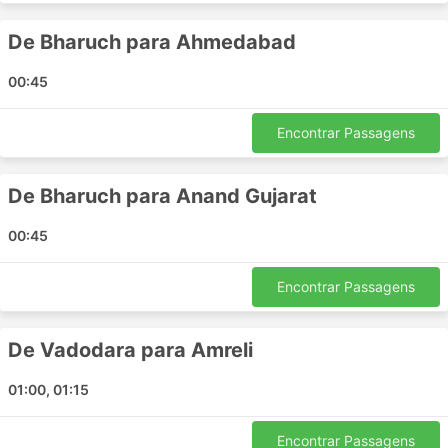
valores máximos, normalmente não é muito alto.
As passagens de ônibus podem ser mais
De Bharuch para Ahmedabad
acessíveis em comparação com as passagens
aéreas ou de trem velozes. Existe sempre uma
00:45
escolha de classes de passagens para todos os
bolsos. As opções padrão mais baratas podem
Encontrar Passagens
ser um pouco lentas e não oferecem conforto
máximo, mas de qualquer forma são aceitáveis e
o levam ao seu destino. Em rotas mais longas,
De Bharuch para Anand Gujarat
banheiros ou paradas para banheiro, assim como
lanches, água e às vezes artigos de higiene
00:45
pessoal e cobertores estão quase sempre
incluídos no preço.
Encontrar Passagens
Se você estiver pronto para gastar mais, alguns
ônibus VIP oferecem poltronas comparáveis à
classe executiva em um avião com largos
De Vadodara para Amreli
assentos reclináveis, cobertores, menos
passageiros e muitas outras vantagens para que
01:00, 01:15
sua viagem seja agradável.
Encontrar Passagens