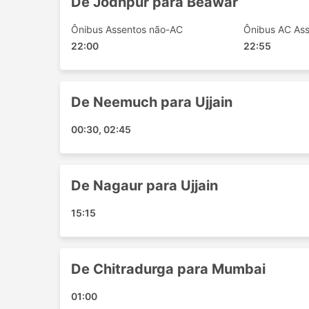
De Jodhpur para Beawar
Nirmal
Dhanera
Ônibus Assentos não-AC
Ônibus AC As
22:00
22:55
Mehsana
Siwana
Neemuch
De Neemuch para Ujjain
Lucknow
Orai
00:30, 02:45
Malegaon
Chorahata
Rajsamand
De Nagaur para Ujjain
Roorkee
Nand Nagri
15:15
Aurangabad
Ujjain Naka
Nimbahera
De Chitradurga para Mumbai
Nala Sopara
01:00
Adhartal Chowk