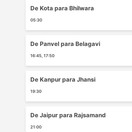
Deli
De Kota para Bhilwara
Agra
Bikaner
05:30
Ahmedabad
Udaipur
Jaipur
De Panvel para Belagavi
Jodhpur
Rajkot
16:45, 17:50
Anjar
Bhuj
Haveri
De Kanpur para Jhansi
Kankroli
19:30
Banswara
Baytu
Unava
De Jaipur para Rajsamand
Bharuch
Merta
21:00
Kekri