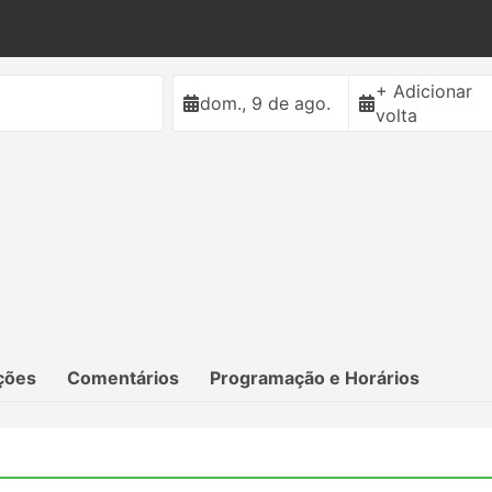
+ Adicionar
dom., 9 de ago.
volta
ções
Comentários
Programação e Horários