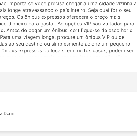
não importa se você precisa chegar a uma cidade vizinha a
is longe atravessando o país inteiro. Seja qual for o seu
preços. Os ônibus expressos oferecem o preço mais
uco dinheiro para gastar. As opções VIP são voltadas para
. Antes de pegar um ônibus, certifique-se de escolher o
. Para uma viagem longa, procure um ônibus VIP ou de
adas ao seu destino ou simplesmente acione um pequeno
ônibus expressos ou locais, em muitos casos, podem ser
as, mas as viagens mais longas muitas vezes não são a
viajar, pois muitos destinos de longo curso são atendidos
ronas mais amplas ou ótimas para dormir na viagem. Faça a
 a Jakhar Travels. Os comentários de outros viajantes
 classe de ônibus.
ravels
ibus da Jakhar Travels incluem:
a Dormir