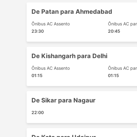
Fatehpur Sikri
De Patan para Ahmedabad
Biaora
Thane
Ônibus AC Assento
Ônibus AC par
23:30
Chikhli Maharashtra
20:45
Swaroopganj
Bengaluru
De Kishangarh para Delhi
Sanderao
Agar
Ônibus AC Assento
Ônibus AC par
Dombivli
01:15
01:15
Nagaur
Dewas
Dabholkar Corner
De Sikar para Nagaur
Ranebennur
Mahabaleshwar
22:00
Osian
Ratlam
Nizamabad