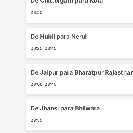
De Chittorgarh para Kota
Chiman Bagh Square
Asind
23:55
Ghaziabad
Tonk
Beed
De Hubli para Nerul
Jabalpur
Worldcup Square
00:25, 03:45
Beawer
Chomu
Mandsaur
De Jaipur para Bharatpur Rajastha
Navsari
23:00, 23:45
Kolhapur
Godhra
Sojat
De Jhansi para Bhilwara
Jalore
Karad
23:55
Ankleshwar
Kapasan