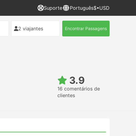
Suporte
Português
$•USD
2 viajantes
Encontrar Passagens
3.9
16 comentários de
clientes