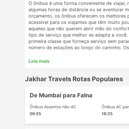
O ônibus é uma forma conveniente de viajar, 
algumas horas de distância ou se aventurar ma
orçamento, os ônibus oferecem os melhores 
acessível para os viajantes que têm muito po
aqueles que não querem abrir mão do conforto
tipo de serviço que melhor se adapta a você
primeira classe que forneça serviço sem par
número de estações ao longo do caminho. Os 
uma escolha aceitável para viagens mais curt
melhor opção. Analise o cronograma antes de 
Leia mais
por ônibus noturnos, e alguns oferecem polt
reserva de sua passagem de ônibus online com
Jakhar Travels Rotas Populares
irão ajudá-lo a escolher a melhor passagem e
Estações Populares da Jakhar T
De Mumbai para Falna
As principais estações contempladas pelos ôn
Ônibus Assentos não-AC
Ônibus AC par
09:55
16:25
Bombaim
Palanpur