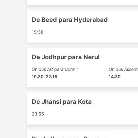
Rajnagar Rajasthan
Indore
De Beed para Hyderabad
Kolhapur Maharashtra
Nathdwara
19:30
Nadiad
Bhadravati Karnataka
Zaheerabad
De Jodhpur para Nerul
Baran
Ônibus AC para Dormir
Ônibus Assen
Haidarábade
19:30, 22:15
14:30
Davanagere
Vapi
Palwal
De Jhansi para Kota
Nasirabad
Kalyan
23:55
Delhi Airport Taxi Station
Rewa
Bhopal