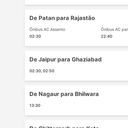
Shivaji Vatika Square
Surat
De Patan para Rajastão
Chittoor Chittorgarh Rajastão
Chittor
Ônibus AC Assento
Ônibus AC par
Anand
02:30
22:40
Dhorimanna
Jhansi
Arsikere
De Jaipur para Ghaziabad
Taloja Panchnand
Jasnagar
02:30, 02:50
Muzaffarnagar
Bharatpur
Wai Phata
De Nagaur para Bhilwara
ChikhaliGujarat
13:30
Vadodara
Meerut
Raddi Chowk