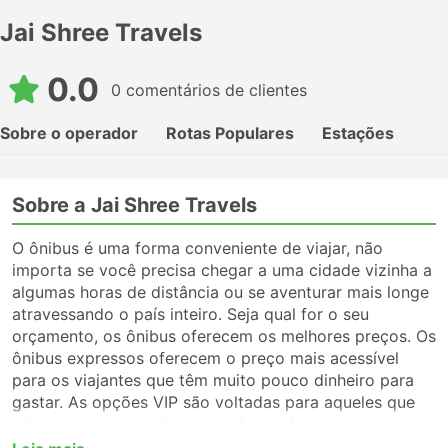
Jai Shree Travels
0.0
0 comentários de clientes
Sobre o operador
Rotas Populares
Estações
Sobre a Jai Shree Travels
O ônibus é uma forma conveniente de viajar, não
importa se você precisa chegar a uma cidade vizinha a
algumas horas de distância ou se aventurar mais longe
atravessando o país inteiro. Seja qual for o seu
orçamento, os ônibus oferecem os melhores preços. Os
ônibus expressos oferecem o preço mais acessível
para os viajantes que têm muito pouco dinheiro para
gastar. As opções VIP são voltadas para aqueles que
não querem abrir mão do conforto. Antes de pegar um
ônibus, certifique-se de escolher o tipo de serviço que