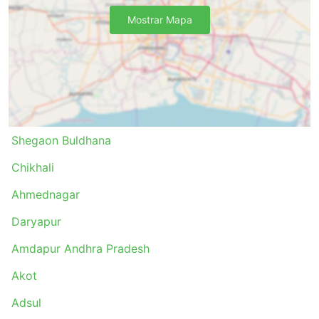
Mostrar Mapa
Shegaon Buldhana
Chikhali
Ahmednagar
Daryapur
Amdapur Andhra Pradesh
Akot
Adsul