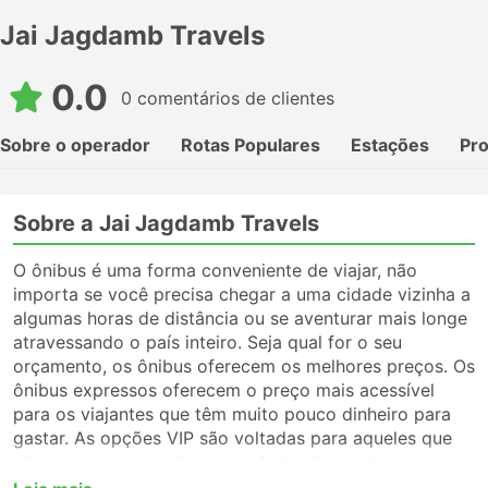
Jai Jagdamb Travels
0.0
0 comentários de clientes
Sobre o operador
Rotas Populares
Estações
Pr
Sobre a Jai Jagdamb Travels
O ônibus é uma forma conveniente de viajar, não
importa se você precisa chegar a uma cidade vizinha a
algumas horas de distância ou se aventurar mais longe
atravessando o país inteiro. Seja qual for o seu
orçamento, os ônibus oferecem os melhores preços. Os
ônibus expressos oferecem o preço mais acessível
para os viajantes que têm muito pouco dinheiro para
gastar. As opções VIP são voltadas para aqueles que
não querem abrir mão do conforto. Antes de pegar um
ônibus, certifique-se de escolher o tipo de serviço que