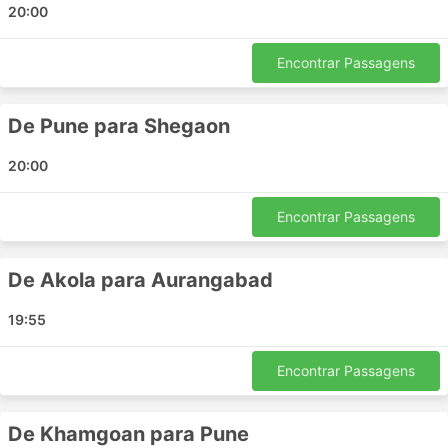
20:00
Jai Jagdamb Travels incluem:
Shegaon Buldhana
Encontrar Passagens
Daryapur
Amdapur Andhra Pradesh
De Pune para Shegaon
Akot
Adsul
20:00
Aurangabad
Nimba
Encontrar Passagens
Pune
Khamgaon
De Akola para Aurangabad
Chikhali
Ahmednagar
19:55
Amravati
Encontrar Passagens
Principais Destinos da Jai Jagdamb
Travels
De Khamgoan para Pune