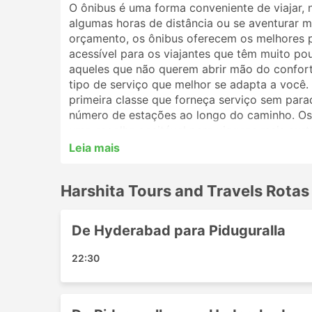
O ônibus é uma forma conveniente de viajar, 
algumas horas de distância ou se aventurar ma
orçamento, os ônibus oferecem os melhores 
acessível para os viajantes que têm muito po
aqueles que não querem abrir mão do conforto
tipo de serviço que melhor se adapta a você
primeira classe que forneça serviço sem par
número de estações ao longo do caminho. Os 
uma escolha aceitável para viagens mais curt
melhor opção. Analise o cronograma antes de 
Leia mais
por ônibus noturnos, e alguns oferecem polt
reserva de sua passagem de ônibus online co
Harshita Tours and Travels Rotas
viajantes irão ajudá-lo a escolher a melhor p
Estações Populares da Harshita 
De Hyderabad para Piduguralla
As principais estações contempladas pelos ôn
22:30
Chilakaluripet
Haidarábade