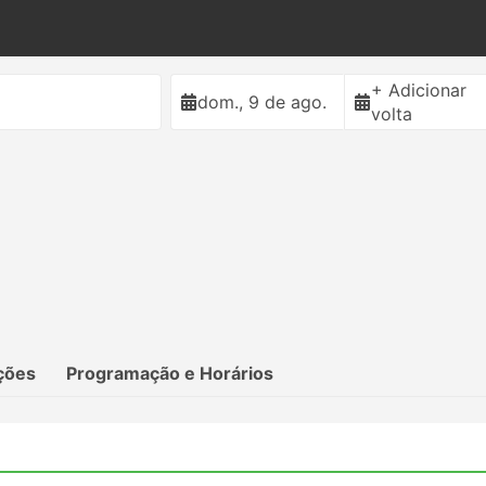
+ Adicionar
dom., 9 de ago.
volta
ções
Programação e Horários