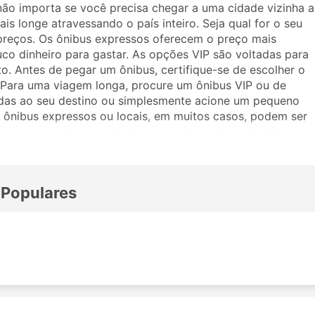
não importa se você precisa chegar a uma cidade vizinha a
is longe atravessando o país inteiro. Seja qual for o seu
preços. Os ônibus expressos oferecem o preço mais
uco dinheiro para gastar. As opções VIP são voltadas para
. Antes de pegar um ônibus, certifique-se de escolher o
. Para uma viagem longa, procure um ônibus VIP ou de
adas ao seu destino ou simplesmente acione um pequeno
ônibus expressos ou locais, em muitos casos, podem ser
as, mas as viagens mais longas muitas vezes não são a
viajar, pois muitos destinos de longo curso são atendidos
ronas mais amplas ou ótimas para dormir na viagem. Faça a
m a Harshita Tours and Travels. Os comentários de outros
 Populares
assagem e classe de ônibus.
Tours and Travels
ibus da Harshita Tours and Travels incluem: