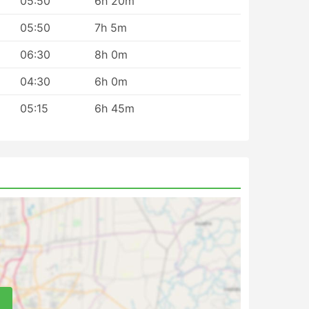
05:50
6h 20m
ção
05:50
7h 5m
mpo.
se
06:30
8h 0m
04:30
6h 0m
de
s
05:15
6h 45m
er
e
se
utras
 perto
e,