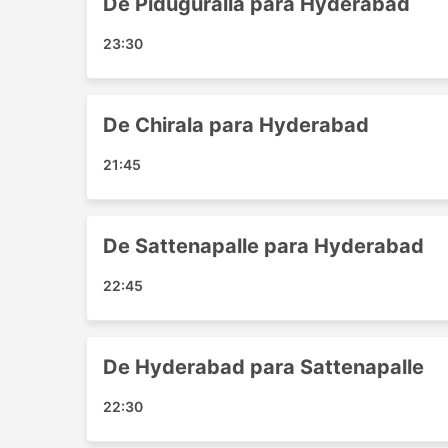
De Piduguralla para Hyderabad
Narasaraopet
Parchur
23:30
Chirala
Secunderabad
Principais Destinos da Harshita
De Chirala para Hyderabad
21:45
Os ônibus da Harshita Tours and Travels perco
populares:
Sattenapalle - Hyderabad
De Sattenapalle para Hyderabad
Hyderabad - Chirala
Hyderabad - Sattenapalle
22:45
Piduguralla - Hyderabad
Chirala - Hyderabad
Vetapalemu - Hyderabad
De Hyderabad para Sattenapalle
Hyderabad - Piduguralla
22:30
Preços de Passagens e Classes 