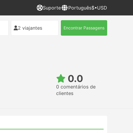
Suporte
Português
$•USD
2 viajantes
Encontrar Passagens
0.0
0 comentários de
clientes