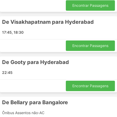
Os ônibus da Hanuman Transports percorre várias
Encontrar Passagens
rotas e aqui está a lista de algumas das mais
populares:
De Visakhapatnam para Hyderabad
Visakhapatnam - Hyderabad
Bangalore - Adoni
17:45, 18:30
Kinnigoli - Bangalore
Raichur - Bangalore
Encontrar Passagens
Andhra Pradesh - Bangalore
Kurnool - Hyderabad
De Gooty para Hyderabad
Dhone - Hyderabad
Bangalore - Gooty
22:45
Kurnool - Gooty
Hyderabad - Kurnool
Encontrar Passagens
Gooty - Kurnool
Bangalore - Kinnigoli
De Bellary para Bangalore
Mantralayam - Bangalore
Visakhapatnam - Bangalore
Ônibus Assentos não-AC