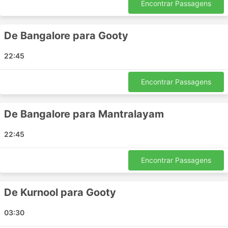
Encontrar Passagens
Davanagere
Goa
De Bangalore para Gooty
Kudal Goa
Hampi
22:45
Tumakuru
South Goa
Encontrar Passagens
Hosapete
Yemmiganur
De Bangalore para Mantralayam
Madgaon
Vasco da Gama Goa
22:45
Kanekal
Beluguppa
Encontrar Passagens
Kalyanagurgam
Principais Destinos da Hanuman
De Kurnool para Gooty
Transports
03:30