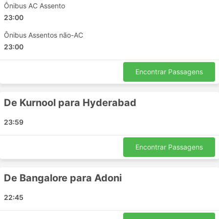
Ônibus AC Assento
Hanuman Transports incluem:
23:00
Kurnool
Ônibus Assentos não-AC
Haidarábade
23:00
Rayadurg
Anantapur
Encontrar Passagens
Kinnigoli
Gooty
De Kurnool para Hyderabad
Guntakal
Kalyandurg
23:59
Mantralayam
Bengaluru
Encontrar Passagens
Mantralayam
Raichur
De Bangalore para Adoni
Adoni
Visakhapatnam
22:45
Dhone
North Goa