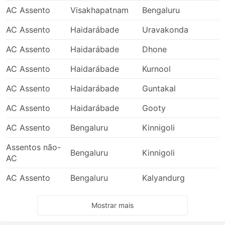
AC Assento
Visakhapatnam
Bengaluru
AC Assento
Haidarábade
Uravakonda
AC Assento
Haidarábade
Dhone
AC Assento
Haidarábade
Kurnool
AC Assento
Haidarábade
Guntakal
AC Assento
Haidarábade
Gooty
AC Assento
Bengaluru
Kinnigoli
Assentos não-
Bengaluru
Kinnigoli
AC
AC Assento
Bengaluru
Kalyandurg
Mostrar mais