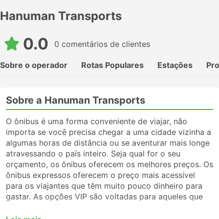
Hanuman Transports
0.0
0 comentários de clientes
Sobre o operador
Rotas Populares
Estações
Pr
Sobre a Hanuman Transports
O ônibus é uma forma conveniente de viajar, não
importa se você precisa chegar a uma cidade vizinha a
algumas horas de distância ou se aventurar mais longe
atravessando o país inteiro. Seja qual for o seu
orçamento, os ônibus oferecem os melhores preços. Os
ônibus expressos oferecem o preço mais acessível
para os viajantes que têm muito pouco dinheiro para
gastar. As opções VIP são voltadas para aqueles que
não querem abrir mão do conforto. Antes de pegar um
ônibus, certifique-se de escolher o tipo de serviço que