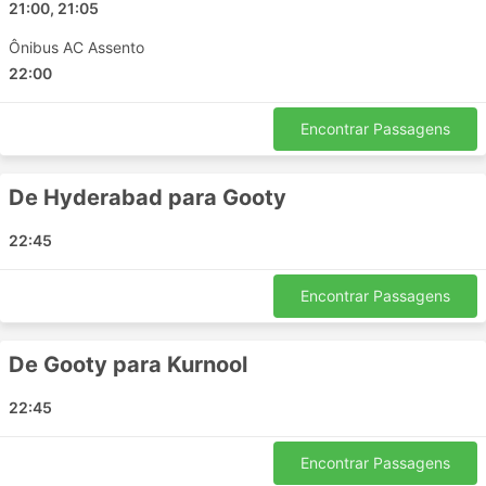
Adoni - Bangalore
21:00, 21:05
Hyderabad - Gooty
Ônibus AC Assento
Bangalore - Raichur
22:00
Hyderabad - Dhone
Bellary - Bangalore
Encontrar Passagens
Bangalore - Kalyandurg
Hyderabad - Uravakonda
De Hyderabad para Gooty
Anantapur - Mantralayam
Bangalore - Andhra Pradesh
22:45
Bangalore - Bellary
Gooty - Hyderabad
Encontrar Passagens
Anantapur - Bangalore
Bangalore - Mantralayam
De Gooty para Kurnool
Bangalore - Anantapur
Anantapur - Andhra Pradesh
22:45
Preços de Passagens e Classes de
Encontrar Passagens
Ônibus da Hanuman Transports