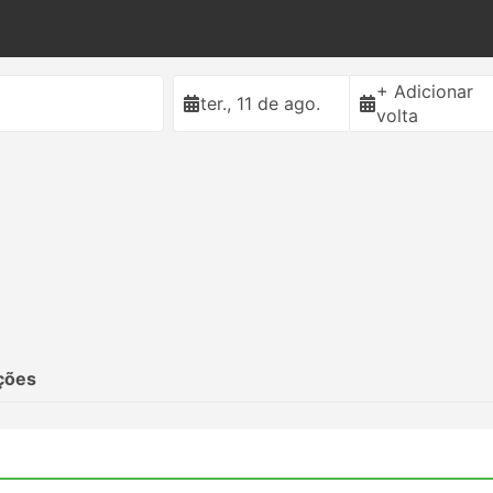
+ Adicionar
ter., 11 de ago.
volta
ções