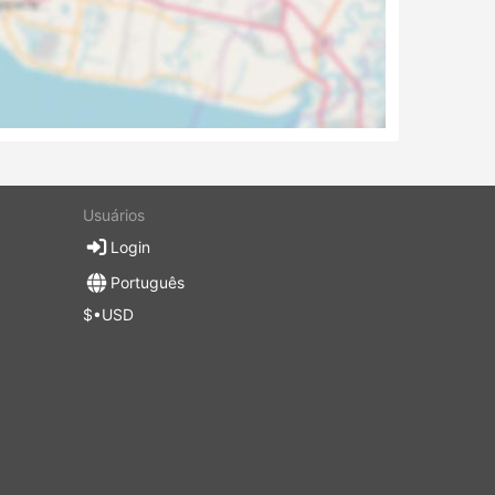
Usuários
Login
Português
$•USD