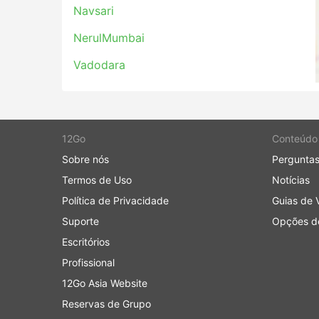
Navsari
Os ônibus da Galaxy Travels Navkar percorre v
populares:
NerulMumbai
Vadodara
Surat - Mumbai
Mumbai - Surat
Valsad
Vadodara - Surat
Bhilad
Surat - Vapi
Surat - Vadodara
12Go
Conteúdo
Ankleshwar
Vadodara - Mumbai
Sobre nós
Perguntas
Surat
Surat - Valsad
Termos de Uso
Notícias
Surat - Bharuch
Rajula
Política de Privacidade
Guias de 
Valsad - Surat
Suporte
Opções de
Mumbai - Vadodara
Escritórios
Preços de Passagens e Classes 
Profissional
12Go Asia Website
Uma das melhores coisas sobre viagens de ôn
Reservas de Grupo
às suas exigências de privacidade e conforto.