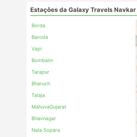
Vapi
Bombaim
Estações da Galaxy Travels Navkar
Tarapur
Bharuch
Borda
MahuvaGujarat
Baroda
Bhavnagar
Vapi
Nala Sopara
Navsari
Bombaim
NerulMumbai
Tarapur
Vadodara
Valsad
Bharuch
Bhilad
Talaja
Ankleshwar
Surat
MahuvaGujarat
Talaja
Bhavnagar
Rajula
Nala Sopara
Principais Destinos da Galaxy T