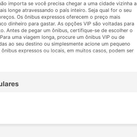
não importa se você precisa chegar a uma cidade vizinha a
is longe atravessando o país inteiro. Seja qual for o seu
preços. Os ônibus expressos oferecem o preço mais
uco dinheiro para gastar. As opções VIP são voltadas para
. Antes de pegar um ônibus, certifique-se de escolher o
. Para uma viagem longa, procure um ônibus VIP ou de
adas ao seu destino ou simplesmente acione um pequeno
ônibus expressos ou locais, em muitos casos, podem ser
as, mas as viagens mais longas muitas vezes não são a
viajar, pois muitos destinos de longo curso são atendidos
ronas mais amplas ou ótimas para dormir na viagem. Faça a
m a Galaxy Travels Navkar. Os comentários de outros
ulares
assagem e classe de ônibus.
ravels Navkar
ibus da Galaxy Travels Navkar incluem: