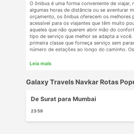
O ônibus é uma forma conveniente de viajar, 
algumas horas de distância ou se aventurar ma
orçamento, os ônibus oferecem os melhores 
acessível para os viajantes que têm muito po
aqueles que não querem abrir mão do conforto
tipo de serviço que melhor se adapta a você
primeira classe que forneça serviço sem par
número de estações ao longo do caminho. Os 
uma escolha aceitável para viagens mais curt
melhor opção. Analise o cronograma antes de 
Leia mais
por ônibus noturnos, e alguns oferecem polt
reserva de sua passagem de ônibus online co
Galaxy Travels Navkar Rotas Pop
viajantes irão ajudá-lo a escolher a melhor p
Estações Populares da Galaxy T
De Surat para Mumbai
As principais estações contempladas pelos ôn
23:59
Borda
Baroda