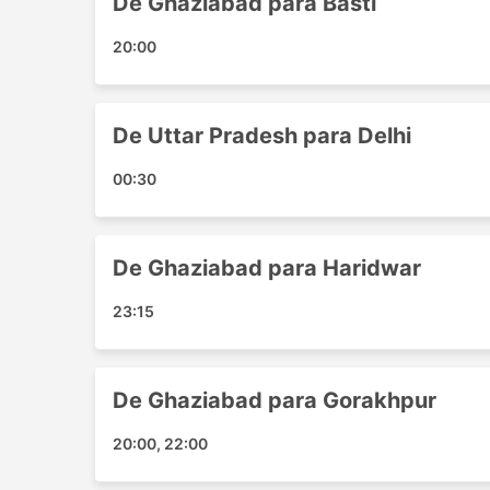
De Ghaziabad para Basti
Gorakhpur - Noida
Greater Noida - Basti
20:00
Lucknow - Noida
Basti - Faridabad
Faizabad - Noida
De Uttar Pradesh para Delhi
Ghaziabad - Lucknow
00:30
Gorakhpur - Delhi
Delhi - Gorakhpur
Dehradun - Ghaziabad
De Ghaziabad para Haridwar
Lucknow - Delhi
Noida - Basti
23:15
Faridabad - Faizabad
Ghaziabad - Uttar Pradesh
Noida - Haridwar
De Ghaziabad para Gorakhpur
Faizabad - Delhi
Delhi - Dehradun
20:00, 22:00
Faizabad - Ghaziabad