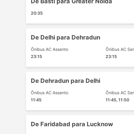
De Basti para Greater Noida
Gorakhpur
Ghaziabad
20:35
Noida
Deli
Ghazipur
De Delhi para Dehradun
Greater Noida
Basti
Ônibus AC Assento
Ônibus AC Sem
Faizabad
23:15
23:15
Lucknow
Kanpur
Khalilabad
De Dehradun para Delhi
Allahabad
Ônibus AC Assento
Ônibus AC Sem
Delhi Airport
11:45
11:45, 11:50
Sultanpur
Baskhari
Agra
De Faridabad para Lucknow
Ayodhya
Varanasi