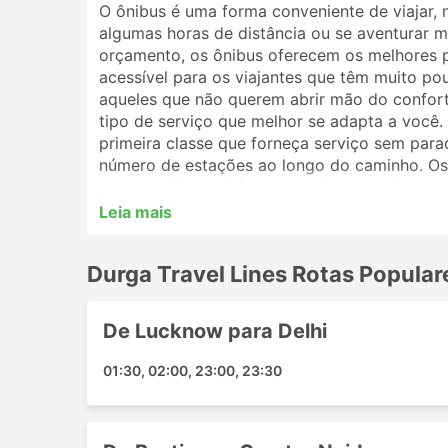
O ônibus é uma forma conveniente de viajar, 
algumas horas de distância ou se aventurar ma
orçamento, os ônibus oferecem os melhores 
acessível para os viajantes que têm muito po
aqueles que não querem abrir mão do conforto
tipo de serviço que melhor se adapta a você
primeira classe que forneça serviço sem par
número de estações ao longo do caminho. Os 
uma escolha aceitável para viagens mais curt
melhor opção. Analise o cronograma antes de 
Leia mais
por ônibus noturnos, e alguns oferecem polt
reserva de sua passagem de ônibus online com
Durga Travel Lines Rotas Popular
irão ajudá-lo a escolher a melhor passagem e
Estações Populares da Durga Tra
De Lucknow para Delhi
As principais estações contempladas pelos ôn
01:30, 02:00, 23:00, 23:30
Dehradun
Mathura