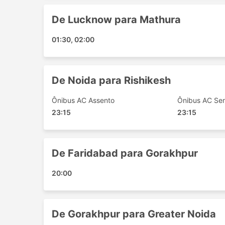
Ghaziabad - Basti
Ghaziabad - Haridwar
De Lucknow para Mathura
Dehradun - Delhi
01:30, 02:00
Lucknow - Ghaziabad
Greater Noida - Lucknow
Basti - Delhi
De Noida para Rishikesh
Gorakhpur - Ghaziabad
Ghazipur - Rishikesh
Ônibus AC Assento
Ônibus AC Sem
Greater Noida - Faizabad
23:15
23:15
Ghaziabad - Gorakhpur
Ghaziabad - Dehradun
Delhi - Uttar Pradesh
De Faridabad para Gorakhpur
Delhi - Basti
Noida - Gorakhpur
20:00
Noida - Dehradun
Delhi - Haridwar
Faridabad - Lucknow
De Gorakhpur para Greater Noida
Greater Noida - Gorakhpur