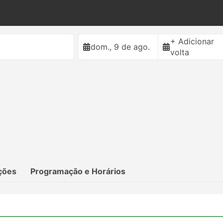
+ Adicionar
dom., 9 de ago.
volta
ções
Programação e Horários