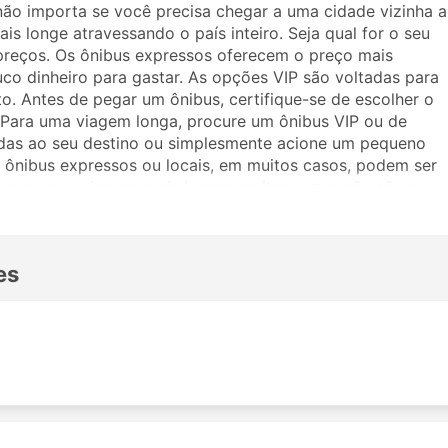
não importa se você precisa chegar a uma cidade vizinha a
is longe atravessando o país inteiro. Seja qual for o seu
preços. Os ônibus expressos oferecem o preço mais
uco dinheiro para gastar. As opções VIP são voltadas para
. Antes de pegar um ônibus, certifique-se de escolher o
. Para uma viagem longa, procure um ônibus VIP ou de
adas ao seu destino ou simplesmente acione um pequeno
ônibus expressos ou locais, em muitos casos, podem ser
as, mas as viagens mais longas muitas vezes não são a
viajar, pois muitos destinos de longo curso são atendidos
ronas mais amplas ou ótimas para dormir na viagem. Faça a
 a Durga Travel Lines. Os comentários de outros viajante
es
 classe de ônibus.
vel Lines
ibus da Durga Travel Lines incluem: