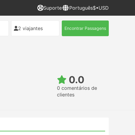
Suporte
Português
$•USD
2 viajantes
Encontrar Passagens
0.0
0 comentários de
clientes