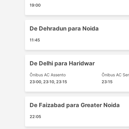
19:00
Faizabad - Mathura
Ghazipur - Dehradun
Ghaziabad - Faizabad
De Dehradun para Noida
Basti - Greater Noida
Gorakhpur - Mathura
11:45
Ghaziabad - Rishikesh
Lucknow - Mathura
Lucknow - Greater Noida
De Delhi para Haridwar
Gorakhpur - Greater Noida
Noida - Faizabad
Ônibus AC Assento
Ônibus AC Sem
23:00, 23:10, 23:15
Basti - Mathura
23:15
Faizabad - Greater Noida
Delhi - Lucknow
De Faizabad para Greater Noida
Noida - Rishikesh
Preços de Passagens e Classes 
22:05