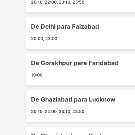
20:10, 22:00, 23:10, 23:50
Azamgarh
Akbarpur
Barabanki
De Delhi para Faizabad
Faridabad
20:00, 22:00
Principais Destinos da Durga Tra
Os ônibus da Durga Travel Lines percorre vári
De Gorakhpur para Faridabad
Gorakhpur - Faridabad
19:00
Delhi - Faizabad
Faridabad - Gorakhpur
Lucknow - Faridabad
De Ghaziabad para Lucknow
Delhi - Rishikesh
Dehradun - Noida
20:10, 22:00, 23:10, 23:50
Basti - Noida
Noida - Lucknow
Uttar Pradesh - Delhi