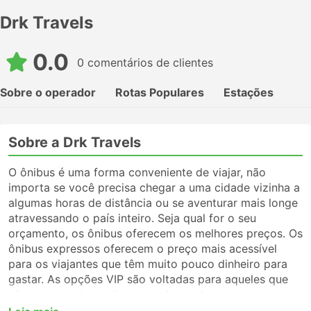
Drk Travels
0.0
0 comentários de clientes
Sobre o operador
Rotas Populares
Estações
Sobre a Drk Travels
O ônibus é uma forma conveniente de viajar, não
importa se você precisa chegar a uma cidade vizinha a
algumas horas de distância ou se aventurar mais longe
atravessando o país inteiro. Seja qual for o seu
orçamento, os ônibus oferecem os melhores preços. Os
ônibus expressos oferecem o preço mais acessível
para os viajantes que têm muito pouco dinheiro para
gastar. As opções VIP são voltadas para aqueles que
não querem abrir mão do conforto. Antes de pegar um
ônibus, certifique-se de escolher o tipo de serviço que