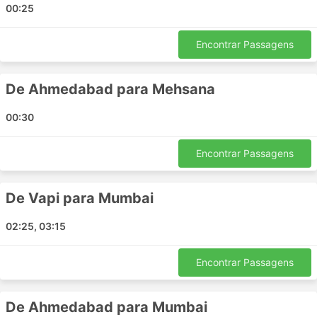
00:25
Bombaim
Bharuch
Encontrar Passagens
Virar
Navsari
De Ahmedabad para Mehsana
Ankleshwar
Vapi
00:30
Panvel
Thane
Encontrar Passagens
Mehsana
Valsad
De Vapi para Mumbai
Ulhasnagar
Karjan
02:25, 03:15
Nala Sopara
Surat
Encontrar Passagens
Anand
Baroda
De Ahmedabad para Mumbai
Taloja Panchnand