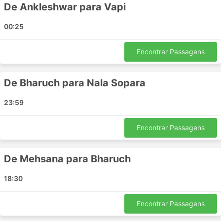
De Ankleshwar para Vapi
Surat - Valsad
Ambaji - Ahmedabad
00:25
Thane - Surat
Surat - Ambaji
Encontrar Passagens
Nerul - Ahmedabad
Vapi - Ulhasnagar
De Bharuch para Nala Sopara
Mehsana - Nerul
Mehsana - Vadodara
23:59
Mehsana - Navsari
Surat - Thane
Encontrar Passagens
Ahmedabad - Gujarat
Bharuch - Navsari
De Mehsana para Bharuch
Surat - Vapi
Bharuch - Nerul
18:30
Mumbai - Ahmedabad
Ahmedabad - Panvel
Encontrar Passagens
Karjan - Panvel