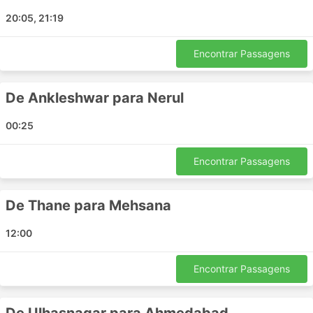
Ahmedabad
20:05, 21:19
Vadodara
Palanpur
Encontrar Passagens
Sanchore
Nadiad
De Ankleshwar para Nerul
Tharad
Vasai
00:25
Kalyan
NerulMumbai
Encontrar Passagens
Unjha
Kalol
De Thane para Mehsana
SidhpurGujarat
Bhilad
12:00
Tarapur
Disa
Encontrar Passagens
Chhapi