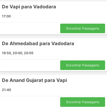
Ahmedabad - Bharuch
De Vapi para Vadodara
Ahmedabad - Ambaji
17:00
Karjan - Bharuch
Valsad - Mumbai
Encontrar Passagens
Virar - Mumbai
Vapi - Tarapur
Anand Gujarat - Ankleshwar
De Ahmedabad para Vadodara
Vadodara - Ulhasnagar
19:50, 20:00, 20:05
Gujarat - Vadodara
Anand Gujarat - Mumbai
Encontrar Passagens
Anand Gujarat - Nala Sopara
Navsari - Nerul
Valsad - Nala Sopara
De Anand Gujarat para Vapi
Ahmedabad - Valsad
21:40
Karjan - Valsad
Surat - Tarapur
Encontrar Passagens
Ahmedabad - Karjan