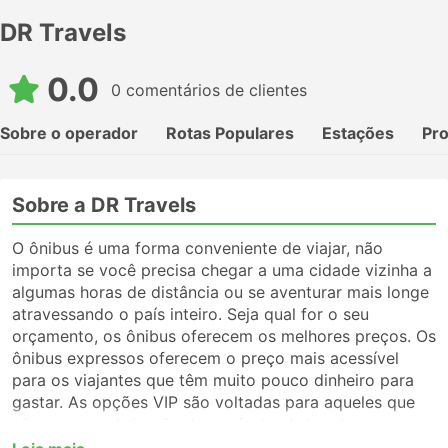
DR Travels
0.0
0 comentários de clientes
Sobre o operador
Rotas Populares
Estações
Pr
Sobre a DR Travels
O ônibus é uma forma conveniente de viajar, não
importa se você precisa chegar a uma cidade vizinha a
algumas horas de distância ou se aventurar mais longe
atravessando o país inteiro. Seja qual for o seu
orçamento, os ônibus oferecem os melhores preços. Os
ônibus expressos oferecem o preço mais acessível
para os viajantes que têm muito pouco dinheiro para
gastar. As opções VIP são voltadas para aqueles que
não querem abrir mão do conforto. Antes de pegar um
ônibus, certifique-se de escolher o tipo de serviço que