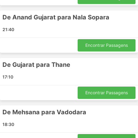
Vapi - Surat
Bharuch - Nala Sopara
De Anand Gujarat para Nala Sopara
Mehsana - Mumbai
Nerul - Mehsana
21:40
Vadodara - Panvel
Ahmedabad - Manor
Encontrar Passagens
Patan - Surat
Mumbai - Mehsana
De Gujarat para Thane
Vapi - Ambaji
Gujarat - Ahmedabad
17:10
Ahmedabad - Tarapur
Derol - Mumbai
Encontrar Passagens
Ankleshwar - Mumbai
Nala Sopara - Surat
De Mehsana para Vadodara
Mumbai - Vadodara
Vapi - Panvel
18:30
Vadodara - Valsad