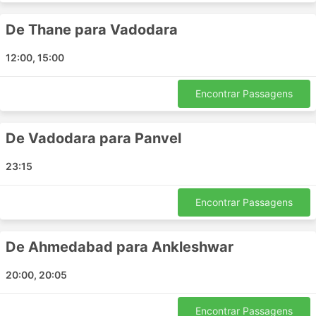
Nerul - Vadodara
Navsari - Mumbai
De Thane para Vadodara
Vadodara - Thane
12:00, 15:00
Gujarat - Mumbai
Derol - Ahmedabad
Encontrar Passagens
Vadodara - Vapi
Navsari - Nala Sopara
De Vadodara para Panvel
Anand Gujarat - Vadodara
Anand Gujarat - Nerul
23:15
Ankleshwar - Ahmedabad
Panvel - Ahmedabad
Encontrar Passagens
Anand Gujarat - Navsari
Vadodara - Surat
De Ahmedabad para Ankleshwar
Vapi - Thane
Bharuch - Mumbai
20:00, 20:05
Ahmedabad - Anand Gujarat
Bharuch - Ankleshwar
Encontrar Passagens