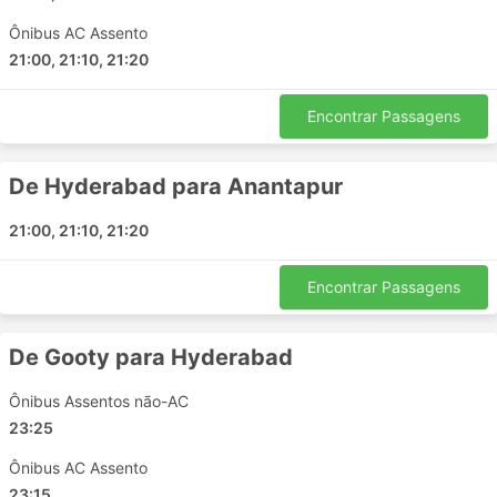
Secunderabad
Ônibus AC Assento
Bengaluru
21:00, 21:10, 21:20
Gokarna
Allagadda
Encontrar Passagens
Hubli
Vijayawada
De Hyderabad para Anantapur
Porumamilla
Proddutur
21:00, 21:10, 21:20
Dorigallu Andhra Pradesh
Encontrar Passagens
Principais Destinos da Dk Savarkar
Travels
De Gooty para Hyderabad
Os ônibus da Dk Savarkar Travels percorre várias rotas
Ônibus Assentos não-AC
e aqui está a lista de algumas das mais populares:
23:25
Hyderabad - Kurnool
Ônibus AC Assento
Dharmavaram - Hyderabad
23:15