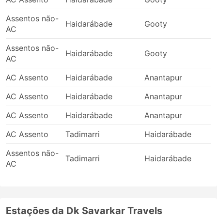
desvios, etc. Isso se aplica especialmente a
viagens durante fins de semana, alta estação ou
Assentos não-
feriados nacionais. Lembre-se disso e não planeje
Haidarábade
Gooty
AC
conexões complicadas.
Viajar em determinadas rotas ou durante os
Assentos não-
Haidarábade
Gooty
períodos mais procurados pode exigir reserva
AC
antecipada. Lembre-se de que nem sempre é
possível chegar à rodoviária e pegar o próximo
AC Assento
Haidarábade
Anantapur
ônibus - as passagens podem estar todas
AC Assento
Haidarábade
Anantapur
esgotadas, portanto, organize sua viagem
antecipadamente.
AC Assento
Haidarábade
Anantapur
AC Assento
Tadimarri
Haidarábade
Assentos não-
Tadimarri
Haidarábade
AC
Estações da Dk Savarkar Travels