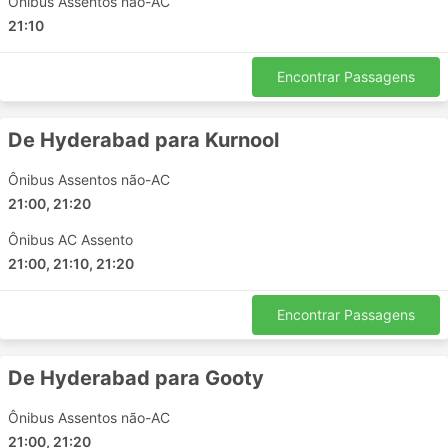
Ônibus Assentos não-AC
Dk Savarkar Travels incluem:
21:10
Kurnool
Encontrar Passagens
Haidarábade
Anantapur
Gooty
De Hyderabad para Kurnool
Bathalapalli
Ônibus Assentos não-AC
Guntur Andhra Pradesh
21:00, 21:20
Pulivendula
Muddanur
Ônibus AC Assento
Tadimarri
21:00, 21:10, 21:20
Nossam
Madanapalli
Encontrar Passagens
Kadapa
Mudigubba
De Hyderabad para Gooty
Nandyal
Ônibus Assentos não-AC
Secunderabad
21:00, 21:20
Jammalamadugu