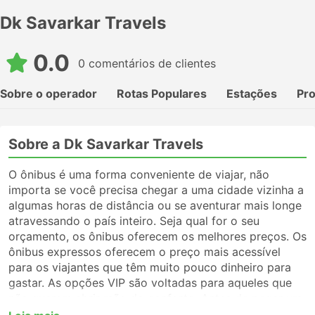
Dk Savarkar Travels
0.0
0 comentários de clientes
Sobre o operador
Rotas Populares
Estações
Pr
Sobre a Dk Savarkar Travels
O ônibus é uma forma conveniente de viajar, não
importa se você precisa chegar a uma cidade vizinha a
algumas horas de distância ou se aventurar mais longe
atravessando o país inteiro. Seja qual for o seu
orçamento, os ônibus oferecem os melhores preços. Os
ônibus expressos oferecem o preço mais acessível
para os viajantes que têm muito pouco dinheiro para
gastar. As opções VIP são voltadas para aqueles que
não querem abrir mão do conforto. Antes de pegar um
ônibus, certifique-se de escolher o tipo de serviço que