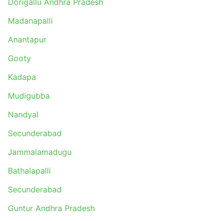
Dorigallu Andhra Pradesh
Madanapalli
Anantapur
Gooty
Kadapa
Mudigubba
Nandyal
Secunderabad
Jammalamadugu
Bathalapalli
Secunderabad
Guntur Andhra Pradesh