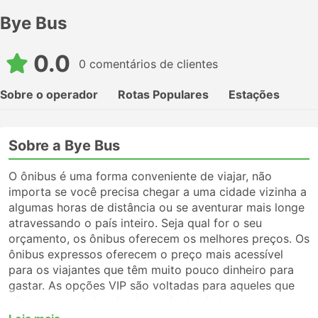
Bye Bus
0.0
0 comentários de clientes
Sobre o operador
Rotas Populares
Estações
Sobre a Bye Bus
O ônibus é uma forma conveniente de viajar, não
importa se você precisa chegar a uma cidade vizinha a
algumas horas de distância ou se aventurar mais longe
atravessando o país inteiro. Seja qual for o seu
orçamento, os ônibus oferecem os melhores preços. Os
ônibus expressos oferecem o preço mais acessível
para os viajantes que têm muito pouco dinheiro para
gastar. As opções VIP são voltadas para aqueles que
não querem abrir mão do conforto. Antes de pegar um
ônibus, certifique-se de escolher o tipo de serviço que