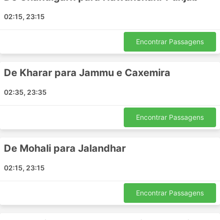
Vijayawada - Visakhapatnam
02:15, 23:15
Visakhapatnam - Vijayawada
Bangalore - Madurai
Encontrar Passagens
Chennai - Vijayawada
Hyderabad - Coimbatore
De Kharar para Jammu e Caxemira
Coimbatore - Hyderabad
Hyderabad - Madurai
02:35, 23:35
Hyderabad - Mysore
Bangalore - Visakhapatnam
Encontrar Passagens
Chennai - Visakhapatnam
Visakhapatnam - Chennai
De Mohali para Jalandhar
Mysore - Hyderabad
Bhubaneswar - Visakhapatnam
02:15, 23:15
Bangalore - Thanjavur
Visakhapatnam - Tirupati
Encontrar Passagens
Visakhapatnam - Bangalore
Visakhapatnam - Bhubaneswar