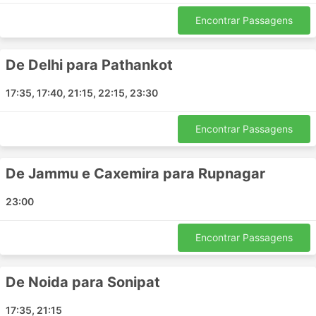
Nand Nagri
Encontrar Passagens
Sonauli
Noida
Sambha
De Delhi para Pathankot
Murthal
17:35, 17:40, 21:15, 22:15, 23:30
Ayodhya
Mukerian
Encontrar Passagens
Manali
Bhuntar
Tanda Punjab
De Jammu e Caxemira para Rupnagar
Ropar
23:00
Phagwara
Pathankot
Encontrar Passagens
Rudrapur
Parwanoo
Zirakpur
De Noida para Sonipat
Moradabad
17:35, 21:15