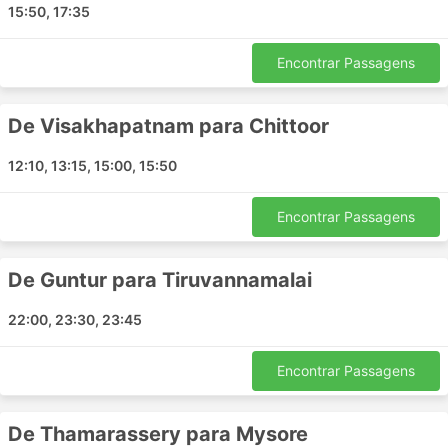
15:50, 17:35
Haidarábade
Bengaluru
Encontrar Passagens
Aluva
Anantapur
De Visakhapatnam para Chittoor
Hanuman Junction
Tirumangalam
12:10, 13:15, 15:00, 15:50
Peravali
Sulthan Bathery
Encontrar Passagens
Kanyakumari
Chittoor Andhra Pradesh
De Guntur para Tiruvannamalai
Ernakulam
Thakkalai
22:00, 23:30, 23:45
Gannavaram
Kadapa
Encontrar Passagens
Davanagere
Nandyal
De Thamarassery para Mysore
Tadepalligudem