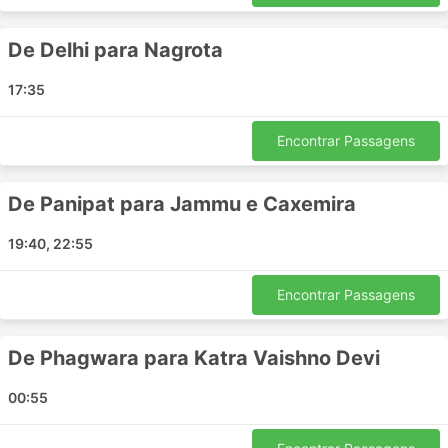
Bangalore - Tiruppur
Tiruvannamalai - Nandyal
De Delhi para Nagrota
Dhone - Bangalore
Salem - Bangalore
17:35
Bangalore - Gundlupet
Kalpetta - Hyderabad
Encontrar Passagens
Nellore - Coimbatore
Krishnagiri - Tiruchirappalli
De Panipat para Jammu e Caxemira
Eluru - Naidupeta
Aluva - Coimbatore
19:40, 22:55
Rajahmundry - Kavali
Hyderabad - Namakkal
Encontrar Passagens
Kurnool - Katpadi
Vijayawada - Rajahmundry
De Phagwara para Katra Vaishno Devi
Hyderabad - Vythiri
Bangalore - Naidupeta
00:55
Andhra Pradesh - Tiruppur
Anantapur - Hyderabad