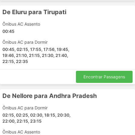
Ghaziabad
De Eluru para Tirupati
Cidade de Kasol
Beas
Ônibus AC Assento
Solan
00:45
Kharar
Ônibus AC para Dormir
Kalka Kalka
00:45, 02:15, 17:55, 17:56, 19:45,
Shoghi
19:46, 21:10, 21:15, 21:30, 21:40,
Faridabad
22:15, 22:35
Chandigarh
Jammu
Encontrar Passagens
Delhi Airport
Ambala
De Nellore para Andhra Pradesh
Kathua
Nainital
Ônibus AC para Dormir
Lalru
02:15, 02:25, 02:30, 18:15, 20:30,
22:00, 22:15, 23:15
Kullu
Nasirabad
Ônibus AC Assento