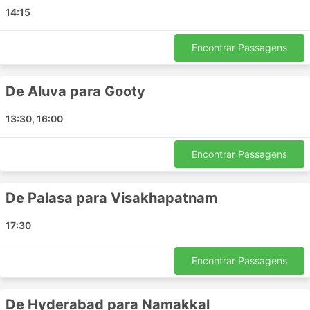
Berhampur
14:15
Edappally
Kozhikode
Encontrar Passagens
Thuvarankuruchi
Tirupur
De Aluva para Gooty
Thoothukudi
Tiruchirapalli
13:30, 16:00
Coimbatore
Thamarassery
Encontrar Passagens
Singarayakonda
Shirdi
De Palasa para Visakhapatnam
Rajanagaram Andhra Pradesh
Puducherry
17:30
Salem
Thrissur
Encontrar Passagens
Kalamassery
Chilakaluripet
De Hyderabad para Namakkal
Hassan