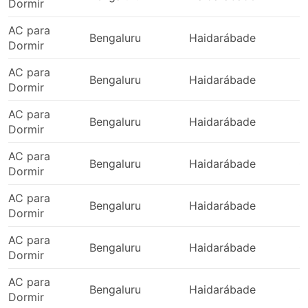
Dormir
Jammu e Caxemira - Ambala
AC para
Sonipat - Pathankot
Bengaluru
Haidarábade
2
Dormir
Ghaziabad - Mohali
Noida - Srinagar Jammu
AC para
Bengaluru
Haidarábade
0
Jalandhar - Srinagar Jammu
Dormir
Jammu e Caxemira - Katra Vaishno Devi
AC para
Bengaluru
Haidarábade
0
Panipat - Chandigarh
Dormir
Ambala - Rupnagar
AC para
Ambala - Srinagar Jammu
Bengaluru
Haidarábade
0
Dormir
Sonipat - Jammu e Caxemira
Ghaziabad - Katra Vaishno Devi
AC para
Bengaluru
Haidarábade
0
Phagwara - Jalandhar
Dormir
Nawanshahr Punjab - Jalandhar
AC para
Faridabad - Jalandhar
Bengaluru
Haidarábade
0
Dormir
Delhi - Jalandhar
AC para
Ghaziabad - Ambala
Bengaluru
Haidarábade
0
Dormir
Ghaziabad - Ganaur