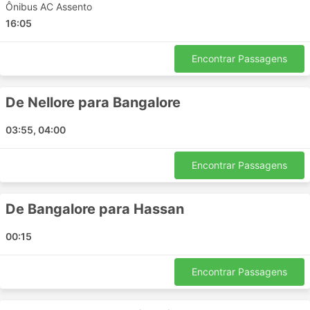
Yelamanchili
Ônibus AC Assento
Narayanapuram
16:05
Narasannapeta
Kurnool
Encontrar Passagens
Prathipadu
Mulki
De Nellore para Bangalore
Nizamabad
03:55, 04:00
Palarivattam
Bhadrachalam
Encontrar Passagens
Wayanad
Naidupeta
Hosapete
De Bangalore para Hassan
Eroder
00:15
Bhubaneswar
Nanguneri
Encontrar Passagens
Adilabad
Kovvuru