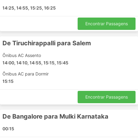
Khammam
14:25, 14:55, 15:25, 16:25
Vadakkancherry
Kattipudi
Encontrar Passagens
Palamaner
Thiruvananthapuram
De Tiruchirappalli para Salem
Arunachalam
Ramnagara Karnataka
Ônibus AC Assento
Chidambaram
14:00, 14:10, 14:55, 15:15, 15:45
Tuni
Ônibus AC para Dormir
Attingal
15:15
Dhone
Manipal
Encontrar Passagens
Kothagudem
Nagapattinam
De Bangalore para Mulki Karnataka
Tada
Namakkal
00:15
Angamaly