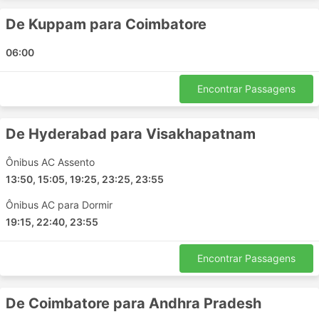
Sullurupeta
De Kuppam para Coimbatore
Nagercoil
Krishnagiri
06:00
Yalamanchilli
Tirunelveli
Encontrar Passagens
Kodai
Virudhnagar
De Hyderabad para Visakhapatnam
Shivamogga
Bhimavaram
Ônibus AC Assento
Kayamkulam
13:50, 15:05, 19:25, 23:25, 23:55
Dindigul
Ônibus AC para Dormir
Palakkad
19:15, 22:40, 23:55
Chitradurga
Chennai
Encontrar Passagens
Thanjavur
Mysore
De Coimbatore para Andhra Pradesh
Rajampet