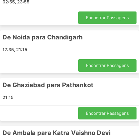
02:55, 23:55
Kulithalai
Uchila
Encontrar Passagens
Alathur
Chalakudy
De Noida para Chandigarh
PrathipaduGuntur
Kodakara
17:35, 21:15
Koratty
Palvancha
Encontrar Passagens
Thagarapuvalasa
Ranasthalam
De Ghaziabad para Pathankot
Eluru Bypass
Tanuku Bypass
21:15
Ganaur
Gharaunda
Encontrar Passagens
Waknaghat
Bari Brahmana
De Ambala para Katra Vaishno Devi
Malaparamba