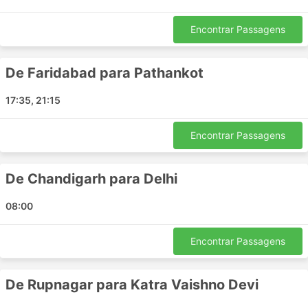
Nawanshahar
Panchkula
Encontrar Passagens
Udhampur
Kathgodam
De Faridabad para Pathankot
Shimla
Bhogpur
17:35, 21:15
Hoshiarpur
Agra
Encontrar Passagens
Bhilwara
Faizabad
De Chandigarh para Delhi
Samalkhan
Sonipat
08:00
Haldwani
Meerut
Encontrar Passagens
Amritsar
Batala
De Rupnagar para Katra Vaishno Devi
Gurdaspur
Kuppam