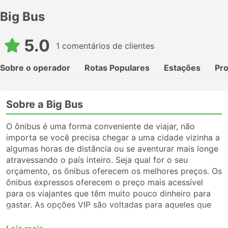
Big Bus
5.0
1 comentários de clientes
Sobre o operador
Rotas Populares
Estações
Pr
Sobre a Big Bus
O ônibus é uma forma conveniente de viajar, não
importa se você precisa chegar a uma cidade vizinha a
algumas horas de distância ou se aventurar mais longe
atravessando o país inteiro. Seja qual for o seu
orçamento, os ônibus oferecem os melhores preços. Os
ônibus expressos oferecem o preço mais acessível
para os viajantes que têm muito pouco dinheiro para
gastar. As opções VIP são voltadas para aqueles que
não querem abrir mão do conforto. Antes de pegar um
ônibus, certifique-se de escolher o tipo de serviço que