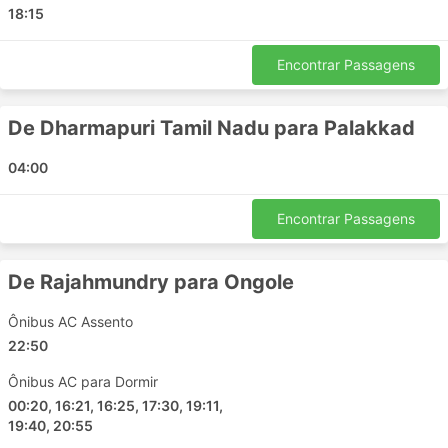
Deli
18:15
Udaipur
Delhi Airport Taxi Station
Encontrar Passagens
Kurukshetra
Mohali
De Dharmapuri Tamil Nadu para Palakkad
Mehsana
Basti
04:00
Jaipur
Karnal
Encontrar Passagens
Lucknow
Barabanki
De Rajahmundry para Ongole
Panipat
Ônibus AC Assento
Mathura
22:50
Nagrota Jammu
Pali Rajasthan
Ônibus AC para Dormir
Ambala Cantt Haryana
00:20, 16:21, 16:25, 17:30, 19:11,
19:40, 20:55
Srinagar Jammu