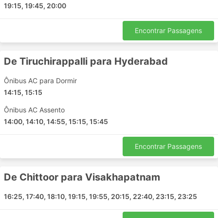
19:15, 19:45, 20:00
Secunderabad
Peddapuram
Encontrar Passagens
Srikalahasti
Engapuzha
De Tiruchirappalli para Hyderabad
Harihar
Rayachoti
Ônibus AC para Dormir
Cherthala
14:15, 15:15
Lakkidi
Ônibus AC Assento
Vijayawada
14:00, 14:10, 14:55, 15:15, 15:45
Karatagi
Jedcharla
Encontrar Passagens
Hosur
Gudur Nellore
Secunderabad
De Chittoor para Visakhapatnam
Mandya
16:25, 17:40, 18:10, 19:15, 19:55, 20:15, 22:40, 23:15, 23:25
Tiruchirapalli
Karur