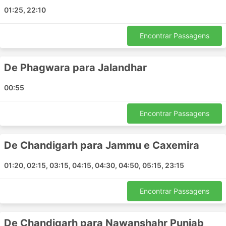
Dasua
01:25, 22:10
Lakhanpur Punjab
Noon Village
Encontrar Passagens
Samayapuram
Narketpalli
De Phagwara para Jalandhar
Nautanwa
00:55
Principais Destinos da Big Bus
Encontrar Passagens
Os ônibus da Big Bus percorre várias rotas e aqui está
a lista de algumas das mais populares:
De Chandigarh para Jammu e Caxemira
Bangalore - Mysore
Bangalore - Hyderabad
01:20, 02:15, 03:15, 04:15, 04:30, 04:50, 05:15, 23:15
Hyderabad - Bangalore
Bangalore - Coimbatore
Encontrar Passagens
Coimbatore - Bangalore
Mysore - Bangalore
De Chandigarh para Nawanshahr Punjab
Vijayawada - Chennai