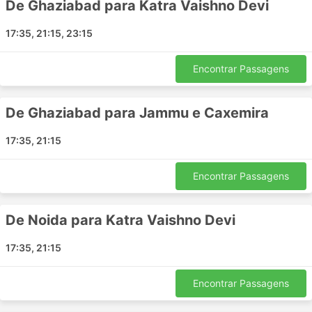
De Ghaziabad para Katra Vaishno Devi
Vijayawada - Coimbatore
Coimbatore - Vijayawada
17:35, 21:15, 23:15
Visakhapatnam - Rajahmundry
Tirupati - Visakhapatnam
Encontrar Passagens
Salem - Madurai
Rajahmundry - Visakhapatnam
De Ghaziabad para Jammu e Caxemira
Vijayawada - Bangalore
Vijayawada - Nellore
17:35, 21:15
Vijayawada - Tirupati
Kochi India - Hyderabad
Encontrar Passagens
Dharmapuri Tamil Nadu - Hyderabad
Tirupati - Kavali
De Noida para Katra Vaishno Devi
Kochi India - Kurnool
Tirupati - Andhra Pradesh
17:35, 21:15
Hyderabad - Tiruvannamalai
Tiruvannamalai - Tirupati
Encontrar Passagens
Bangalore - Gooty