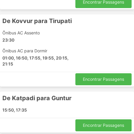
Encontrar Passagens
Pulla
Karunagappally
De Kovvur para Tirupati
Kovilpatti
Vyttila
Ônibus AC Assento
Arunachalam Tiruvannamalai
23:30
Sakleshpur
Ônibus AC para Dormir
Tiruvannamalai
01:00, 16:50, 17:55, 19:55, 20:15,
Dharmapuri Tamil Nadu
21:15
Villupuram
Bhimadolu
Encontrar Passagens
Renigunta
Thiruvananthapuram
De Katpadi para Guntur
Mahabubnagar
Mahabalipuram
15:50, 17:35
Railway Koduru
Pathapatnam
Encontrar Passagens
Rajahmundry