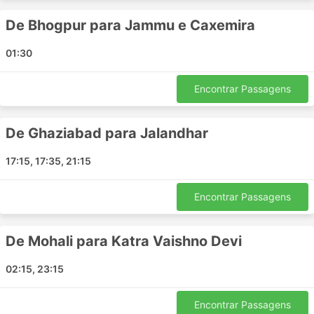
Vizianagram - Vijayawada
Dharmapuri Tamil Nadu - Palakkad
De Bhogpur para Jammu e Caxemira
Dharmapuri Tamil Nadu - Bangalore
01:30
Eluru - Coimbatore
Khammam - Andhra Pradesh
Encontrar Passagens
Kuppam - Vijayawada
Kovvur - Bangalore
De Ghaziabad para Jalandhar
Kodai Road - Hyderabad
Hyderabad - Tekkali
17:15, 17:35, 21:15
Aluva - Erode
Chittoor - Visakhapatnam
Encontrar Passagens
Hyderabad - Karur
Visakhapatnam - Ongole
De Mohali para Katra Vaishno Devi
Hyderabad - Kalpetta
Coimbatore - Rajahmundry
02:15, 23:15
Rajahmundry - Bangalore
Tiruvannamalai - Ongole
Encontrar Passagens