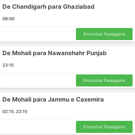
Vijayawada - Vellore
De Chandigarh para Ghaziabad
Kurnool - Anantapur
08:00
Chittoor - Nellore
Kozhikode - Gundlupet
Encontrar Passagens
Brahmapur - Rajahmundry
Aluva - Tiruppur
Erode - Bangalore
De Mohali para Nawanshahr Punjab
Anantapur - Kalpetta
23:15
Ongole - Visakhapatnam
Eluru - Chennai
Encontrar Passagens
Hyderabad - Aluva
Anantapur - Karur
Hyderabad - Palasa
De Mohali para Jammu e Caxemira
Singarayakonda - Tirupati
02:15, 23:15
Krishnagiri - Tirupati
Thanjavur - Krishnagiri
Encontrar Passagens
Coimbatore - Kuppam