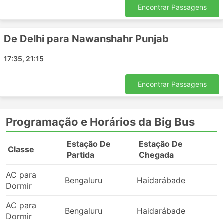
Delhi - Srinagar Jammu
Encontrar Passagens
Ambala - Jammu e Caxemira
Noida - Pathankot
De Delhi para Nawanshahr Punjab
Pathankot - Jalandhar
Jalandhar - Jammu e Caxemira
17:35, 21:15
Noida - Jammu e Caxemira
Ambala - Pathankot
Encontrar Passagens
Jalandhar - Pathankot
Delhi - Nagrota
Programação e Horários da Big Bus
Mohali - Jalandhar
Sonipat - Delhi
Estação De
Estação De
Classe
Katra Vaishno Devi - Ambala
P
Partida
Chegada
Jammu e Caxemira - Kharar
AC para
Chandigarh - Sonipat
Bengaluru
Haidarábade
2
Dormir
Chandigarh - Phagwara
Sonipat - Mohali
AC para
Bengaluru
Haidarábade
2
Ghaziabad - Pathankot
Dormir