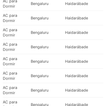
Faridabad - Panipat
AC para
Bengaluru
Haidarábade
2
Dormir
Katra Vaishno Devi - Pathankot
Delhi - Panipat
AC para
Bengaluru
Haidarábade
2
Sonipat - Kharar
Dormir
Ghaziabad - Srinagar Jammu
AC para
Noida - Mohali
Bengaluru
Haidarábade
2
Dormir
Jammu e Caxemira - Delhi
Katra Vaishno Devi - Jammu e Caxemira
AC para
Bengaluru
Haidarábade
2
Dormir
Mohali - Sonipat
Mohali - Phagwara
AC para
Bengaluru
Haidarábade
2
Jalandhar - Mohali
Dormir
Ambala - Mohali
AC para
Kharar - Jalandhar
Bengaluru
Haidarábade
2
Dormir
Noida - Katra Vaishno Devi
Ganaur - Panipat
AC para
Bengaluru
Haidarábade
2
Dormir
Ambala - Katra Vaishno Devi
Jammu e Caxemira - Rupnagar
AC para
Bengaluru
Haidarábade
2
Jalandhar - Katra Vaishno Devi