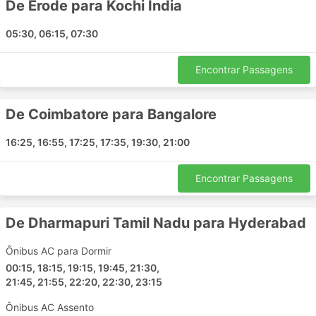
Guntur Andhra Pradesh
De Erode para Kochi India
Palasa
05:30, 06:15, 07:30
Udupi
Eluru
Encontrar Passagens
Vijayanagaram
Gundlupet
Valliyur
De Coimbatore para Bangalore
Samarlakota
16:25, 16:55, 17:25, 17:35, 19:30, 21:00
Alappuzha
Raichur
Encontrar Passagens
Hampi
Mydukur
De Dharmapuri Tamil Nadu para Hyderabad
Vythiri
Warangal
Ônibus AC para Dormir
Armur
00:15, 18:15, 19:15, 19:45, 21:30,
Ulavapadu
21:45, 21:55, 22:20, 22:30, 23:15
Adda Road
Ônibus AC Assento
Kakinada