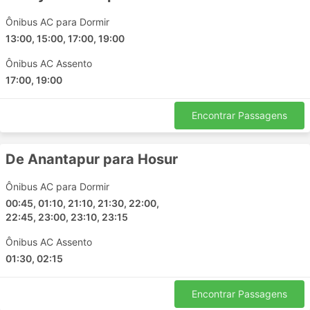
Annavaram
Ônibus AC para Dormir
Bhavani
13:00, 15:00, 17:00, 19:00
Ongole
Ônibus AC Assento
Allagadda
17:00, 19:00
Visakhapatnam
Madurai
Encontrar Passagens
Vellore
Kollam
De Anantapur para Hosur
Chengalpattu
Jaggampeta
Ônibus AC para Dormir
Tanuku
00:45, 01:10, 21:10, 21:30, 22:00,
Katra
22:45, 23:00, 23:10, 23:15
Jalandhar
Ônibus AC Assento
Gorakhpur
01:30, 02:15
Balachaur
Gurugram Gurgaon
Encontrar Passagens
Rajpura