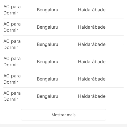
Ambala - Delhi
AC para
Bengaluru
Haidarábade
0
Jalandhar - Delhi
Dormir
Jammu e Caxemira - Noida
AC para
Bhogpur - Jammu e Caxemira
Bengaluru
Haidarábade
0
Dormir
Mohali - Rupnagar
AC para
Panipat - Katra Vaishno Devi
Bengaluru
Haidarábade
0
Dormir
Chandigarh - Jammu e Caxemira
Jammu e Caxemira - Chandigarh
AC para
Bengaluru
Haidarábade
0
Pathankot - Srinagar Jammu
Dormir
Panipat - Ambala
AC para
Sonipat - Jalandhar
Bengaluru
Haidarábade
0
Dormir
Ghaziabad - Sonipat
AC para
Faridabad - Jammu e Caxemira
Bengaluru
Haidarábade
0
Dormir
Phagwara - Jammu e Caxemira
Delhi - Jammu e Caxemira
Panipat - Mohali
Mostrar mais
Mohali - Delhi