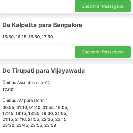
Kavalkinaru
Encontrar Passagens
Gooty
Yerravaram
De Kalpetta para Bangalore
Ghatkesar
Gundugolanu
15:50, 16:15, 16:50, 17:50
Kalpetta
Anakapalle
Encontrar Passagens
Nellore
Kavali
De Tirupati para Vijayawada
Madanapalli
Mangalore
Ônibus Assentos não-AC
Ravulapalem
17:00
Tekkali
Ônibus AC para Dormir
Katpadi Tamil Nadu
00:55, 01:10, 01:40, 01:55, 16:05,
Nandaluru
17:45, 18:15, 18:55, 19:30, 21:05,
21:15, 21:16, 21:55, 22:35, 23:15,
Tirupati
23:30, 23:45, 23:55, 23:59
Kazhakkoottam