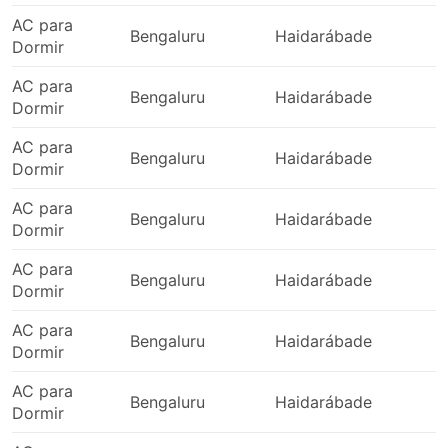
Sonipat - Noida
AC para
Rupnagar - Jalandhar
Bengaluru
Haidarábade
2
Dormir
Faridabad - Chandigarh
AC para
Katra Vaishno Devi - Srinagar Jammu
Bengaluru
Haidarábade
2
Dormir
Ambala - Kharar
Ghaziabad - Jammu e Caxemira
AC para
Bengaluru
Haidarábade
2
Delhi - Phagwara
Dormir
Delhi - Sonipat
AC para
Katra Vaishno Devi - Ghaziabad
Bengaluru
Haidarábade
2
Dormir
Katra Vaishno Devi - Delhi
Faridabad - Phagwara
AC para
Bengaluru
Haidarábade
2
Dormir
Faridabad - Sonipat
Sonipat - Katra Vaishno Devi
AC para
Bengaluru
Haidarábade
2
Jammu e Caxemira - Pathankot
Dormir
Panipat - Jalandhar
AC para
Ambala - Haryana
Bengaluru
Haidarábade
2
Dormir
Sonipat - Ambala