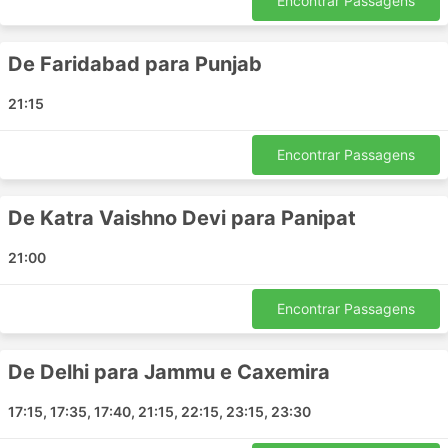
Encontrar Passagens
Visakhapatnam - Tiruvannamalai
Hosur - Kodai Road
De Faridabad para Punjab
Nellore - Chennai
Salem - Tamil Nadu
21:15
Khammam - Visakhapatnam
Chittoor - Katpadi
Encontrar Passagens
Tirupati - Bangalore
Delhi - Chandigarh
De Katra Vaishno Devi para Panipat
Chandigarh - Delhi
Ambala - Chandigarh
21:00
Chandigarh - Ambala
Chandigarh - Katra Vaishno Devi
Encontrar Passagens
Chandigarh - Jalandhar
Chandigarh - Pathankot
De Delhi para Jammu e Caxemira
Pathankot - Chandigarh
Pathankot - Delhi
17:15, 17:35, 17:40, 21:15, 22:15, 23:15, 23:30
Jammu e Caxemira - Srinagar Jammu